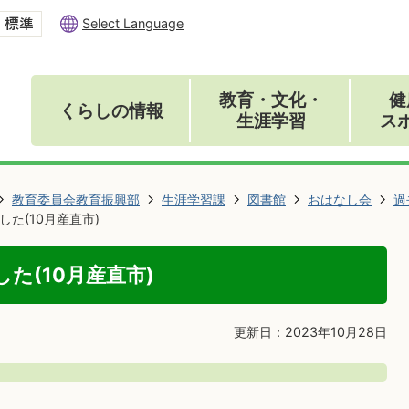
Select Language
教育・文化・
健
くらしの情報
生涯学習
ス
教育委員会教育振興部
生涯学習課
図書館
おはなし会
過
た(10月産直市)
た(10月産直市)
更新日：2023年10月28日