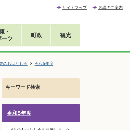
サイトマップ
各課のご案内
康・
町政
観光
ポーツ
去のおはなし会
令和5年度
キーワード検索
令和5年度
4月のおはなし会を開催しました