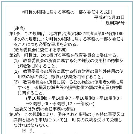
○町長の権限に属する事務の一部を委任する規則
平成9年3月31日
規則第6号
(趣旨)
第1条
この規則は、地方自治法
(昭和22年法律第67号)
第180
条の2の規定により町長の権限に属する事務の一部を委任す
ることにつき必要な事項を定める。
(教育委員会に委任する事務)
第2条
町長は、次に掲げる事務を教育委員会に委任する。
(1)
教育委員会の所管に属する公の施設の使用料の徴収及
び減免に関すること。
(2)
教育委員会の所管に属する行政財産の目的外使用の使
用料の額の決定、徴収及び減免に関すること。
(3)
教育委員会の所管に属する公の施設の使用者の責に帰
すべき、破損及び滅失等の損害賠償の額の決定及び徴収
に関すること。
(平10規則8・平14訓令7・平16規則8・平18規則8・
平23規則26・令3規則12・一部改正)
(重要又は異例の委任事務の処理)
第3条
この規則により、委任された事務のうち特に重要又は
異例と認める事項については、町長の決裁を受けて受理し
なければならない。
附
則