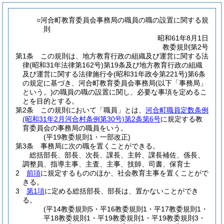
○河合町教育委員会事務局の職員の職の設置に関する規
則
昭和61年8月1日
教委規則第2号
第1条
この規則は、地方教育行政の組織及び運営に関する法
律
(昭和31年法律第162号)
第19条及び地方教育行政の組織
及び運営に関する法律施行令
(昭和31年政令第221号)
第6条
の規定に基づき、河合町教育委員会事務局
(以下「事務局」
という。)
の職員の職の設置に関し、必要な事項を定めるこ
とを目的とする。
第2条
この規則において「職員」とは、
河合町職員定数条例
(昭和31年2月河合村条例第30号)
第2条第6号
に規定する教
育委員会の事務局の職員をいう。
(平19教委規則1・一部改正)
第3条
事務局に次の職を置くことができる。
総括部長、部長、次長、課長、主幹、課長補佐、係長、
調整員、指導主事、主査、主事、技師、司書、保育士
2
前項
に規定するもののほか、社会教育主事を置くことがで
きる。
3
第1項
に定める総括部長、部長は、置かないことができ
る。
(平14教委規則5・平16教委規則1・平17教委規則1・
平18教委規則1・平19教委規則1・平19教委規則3・