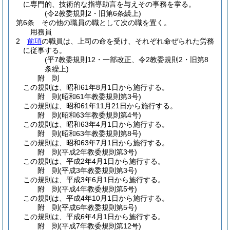
に専門的、技術的な指導助言を与えその事務を掌る。
(令2教委規則2・旧第6条繰上)
第6条
その他の職員の職として次の職を置く。
用務員
2
前項
の職員は、上司の命を受け、それぞれ命ぜられた労務
に従事する。
(平7教委規則12・一部改正、令2教委規則2・旧第8
条繰上)
附
則
この規則は、昭和61年8月1日から施行する。
附
則
(昭和61年
教委規則第3号)
この規則は、昭和61年11月21日から施行する。
附
則
(昭和63年
教委規則第4号)
この規則は、昭和63年4月1日から施行する。
附
則
(昭和63年
教委規則第8号)
この規則は、昭和63年7月1日から施行する。
附
則
(平成2年
教委規則第3号)
この規則は、平成2年4月1日から施行する。
附
則
(平成3年
教委規則第3号)
この規則は、平成3年6月1日から施行する。
附
則
(平成4年
教委規則第5号)
この規則は、平成4年10月1日から施行する。
附
則
(平成6年
教委規則第5号)
この規則は、平成6年4月1日から施行する。
附
則
(平成7年
教委規則第12号)