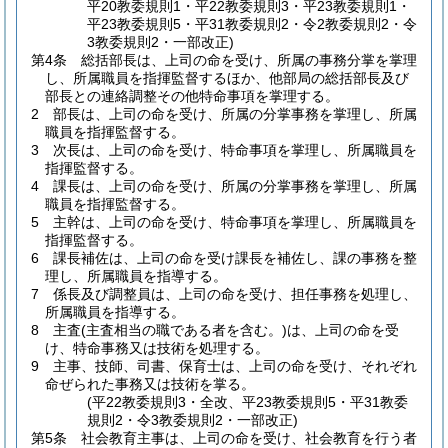
平20教委規則1・平22教委規則3・平23教委規則1・
平23教委規則5・平31教委規則2・令2教委規則2・令
3教委規則2・一部改正)
第4条
総括部長は、上司の命を受け、所属の事務分掌を掌理
し、所属職員を指揮監督するほか、他部局の総括部長及び
部長との連絡調整その他特命事項を掌理する。
2
部長は、上司の命を受け、所属の分掌事務を掌理し、所属
職員を指揮監督する。
3
次長は、上司の命を受け、特命事項を掌理し、所属職員を
指揮監督する。
4
課長は、上司の命を受け、所属の分掌事務を掌理し、所属
職員を指揮監督する。
5
主幹は、上司の命を受け、特命事項を掌理し、所属職員を
指揮監督する。
6
課長補佐は、上司の命を受け課長を補佐し、課の事務を整
理し、所属職員を指導する。
7
係長及び調整員は、上司の命を受け、担任事務を処理し、
所属職員を指導する。
8
主査
(主査相当の職である者を含む。)
は、上司の命を受
け、特命事務又は技術を処理する。
9
主事、技師、司書、保育士は、上司の命を受け、それぞれ
命ぜられた事務又は技術を掌る。
(平22教委規則3・全改、平23教委規則5・平31教委
規則2・令3教委規則2・一部改正)
第5条
社会教育主事は、上司の命を受け、社会教育を行う者