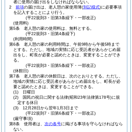
者に使用の届け出をしなければならない。
2
前項
の届け出は、老人憩の家使用簿
(
別記様式
)
に必要事項
を記入することにより行う。
(平22規則3・旧第3条繰下・一部改正)
(使用料)
第5条
老人憩の家の使用料は、無料とする。
(平22規則3・旧第4条繰下)
(利用時間)
第6条
老人憩の家の利用時間は、午前9時から午後5時まで
とする。
ただし、地域の実情に応じ受託者があらかじめ届
出をし、町長が必要と認めたときは、変更することができ
る。
(平22規則3・旧第5条繰下・一部改正)
(休館日)
第7条
老人憩の家の休館日は、次のとおりとする。
ただし、
地域の実情に応じ受託者があらかじめ届出をし、町長が必
要と認めたときは、変更することができる。
(1)
日曜日
(2)
国民の祝日に関する法律
(昭和23年法律第178号)
に規
定する休日
(3)
12月28日から翌年1月3日まで
(平22規則7・旧第6条繰下・一部改正)
(厳守事項)
第8条
使用者は、
次の各号
に掲げる事項を守らなければなら
ない。