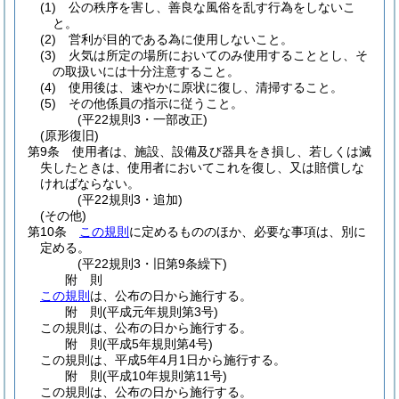
(1)
公の秩序を害し、善良な風俗を乱す行為をしないこ
と。
(2)
営利が目的である為に使用しないこと。
(3)
火気は所定の場所においてのみ使用することとし、そ
の取扱いには十分注意すること。
(4)
使用後は、速やかに原状に復し、清掃すること。
(5)
その他係員の指示に従うこと。
(平22規則3・一部改正)
(原形復旧)
第9条
使用者は、施設、設備及び器具をき損し、若しくは滅
失したときは、使用者においてこれを復し、又は賠償しな
ければならない。
(平22規則3・追加)
(その他)
第10条
この規則
に定めるもののほか、必要な事項は、別に
定める。
(平22規則3・旧第9条繰下)
附
則
この規則
は、公布の日から施行する。
附
則
(平成元年
規則第3号)
この規則は、公布の日から施行する。
附
則
(平成5年
規則第4号)
この規則は、平成5年4月1日から施行する。
附
則
(平成10年
規則第11号)
この規則は、公布の日から施行する。