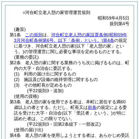
○河合町立老人憩の家管理運営規則
昭和59年4月5日
規則第4号
(趣旨)
第1条
この規則
は、
河合町立老人憩の家設置条例
(昭和59年
3月河合町条例第6号。以下「条例」という。)
第4条
の規定
に基づき、河合町立老人憩の家
(以下「老人憩の家」とい
う。)
の管理運営に関し必要な事項を定めるものとする。
(業務の委託)
第2条
老人憩の家に関する業務のうち次に掲げるものは、町
内の大字・自治会に委託する。
(1)
利用の届け出に関するもの
(2)
施設及び設備の維持管理に関するもの
(3)
その他町長が定めるもの
(平22規則3・追加)
(使用の資格)
第3条
老人憩の家を使用できる者は、本町に居住する満60
歳以上の者とする。
ただし、町長又は
前条
の規定による委
託を受けた大字・自治会
(以下「受託者」という。)
が特に
認めた者は、この限りでない。
(平22規則3・旧第2条繰下・一部改正)
(使用の届け出)
第4条
老人憩の家を使用しようとする者は、あらかじめ受託