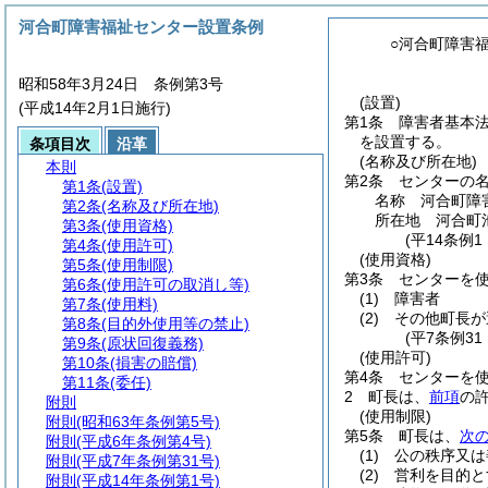
河合町障害福祉センター設置条例
○河合町障害
昭和58年3月24日 条例第3号
(設置)
(平成14年2月1日施行)
第1条
障害者基本
を設置する。
条項目次
沿革
(名称及び所在地)
本則
第2条
センターの
第1条
(設置)
名称 河合町障
第2条
(名称及び所在地)
所在地 河合町池
第3条
(使用資格)
(平14条例
第4条
(使用許可)
(使用資格)
第5条
(使用制限)
第3条
センターを
第6条
(使用許可の取消し等)
(1)
障害者
第7条
(使用料)
(2)
その他町長が
第8条
(目的外使用等の禁止)
(平7条例3
第9条
(原状回復義務)
(使用許可)
第10条
(損害の賠償)
第4条
センターを
第11条
(委任)
2
町長は、
前項
の
附則
(使用制限)
附則
(昭和63年条例第5号)
第5条
町長は、
次
附則
(平成6年条例第4号)
(1)
公の秩序又は
附則
(平成7年条例第31号)
(2)
営利を目的と
附則
(平成14年条例第1号)