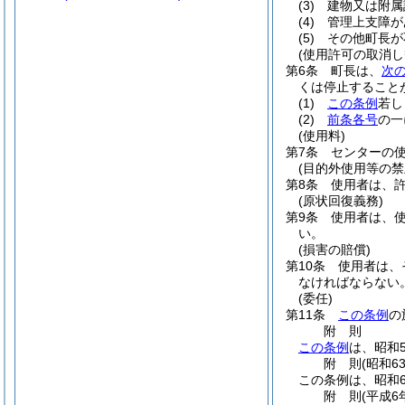
(3)
建物又は附属
(4)
管理上支障が
(5)
その他町長が
(使用許可の取消し
第6条
町長は、
次
くは停止すること
(1)
この条例
若し
(2)
前条各号
の一
(使用料)
第7条
センターの
(目的外使用等の禁
第8条
使用者は、
(原状回復義務)
第9条
使用者は、
い。
(損害の賠償)
第10条
使用者は、
なければならない
(委任)
第11条
この条例
の
附
則
この条例
は、昭和
附
則
(昭和6
この条例は、昭和6
附
則
(平成6