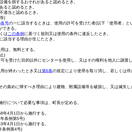
設備を損するおそれがあると認めるとき。
あると認めるとき。
不適当と認めるとき。
等)
の各号
の一に該当するときは、使用の許可を受けた者
(以下「使用者」と
ができる。
くは
この条例
に基づく規則又は使用の条件に違反したとき。
に該当する理由が生じたとき。
使用は、無料とする。
止)
許可を受けた目的以外にセンターを使用し、又はその権利を他人に譲渡
使用が終わったとき又は
第6条
の規定により使用を取り消し、若しくは停
その責めに帰すべき理由により建物、附属設備等を破損し、又は滅失し
。
施行について必要な事項は、町長が定める。
58年4月1日から施行する。
3年
条例第5号)
3年4月1日から施行する。
年
条例第4号)