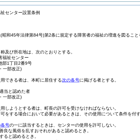
福祉センター設置条例
法
(昭和45年法律第84号)
第2条に規定する障害者の福祉の増進を図ること
名称及び所在地は、次のとおりとする。
害福祉センター
部1丁目2番9号
1・一部改正)
使用できる者は、本町に居住する
次の各号
に掲げる者とする。
適当と認めた者
1・一部改正)
使用しようとする者は、町長の許可を受けなければならない。
許可をする場合において必要があるときは、その使用について条件を付
の各号
の一に該当するときは、センターの使用を許可しない。
善良な風俗を乱すおそれがあると認めるとき。
すると認めるとき。