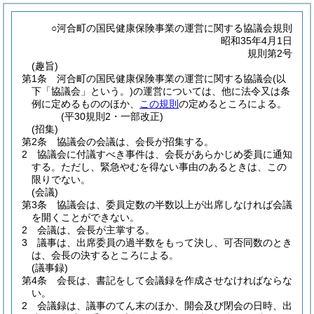
○河合町の国民健康保険事業の運営に関する協議会規則
昭和35年4月1日
規則第2号
(趣旨)
第1条
河合町の国民健康保険事業の運営に関する協議会
(以
下「協議会」という。)
の運営については、他に法令又は条
例に定めるもののほか、
この規則
の定めるところによる。
(平30規則2・一部改正)
(招集)
第2条
協議会の会議は、会長が招集する。
2
協議会に付議すべき事件は、会長があらかじめ委員に通知
する。
ただし、緊急やむを得ない事由のあるときは、この
限りでない。
(会議)
第3条
協議会は、委員定数の半数以上が出席しなければ会議
を開くことができない。
2
会議は、会長が主掌する。
3
議事は、出席委員の過半数をもって決し、可否同数のとき
は、会長の決するところによる。
(議事録)
第4条
会長は、書記をして会議録を作成させなければならな
い。
2
会議録は、議事のてん末のほか、開会及び閉会の日時、出