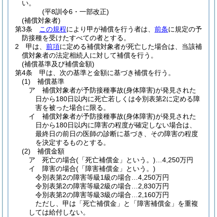
い。
(平8訓令6・一部改正)
(補償対象者)
第3条
この規程
により甲が補償を行う者は、
前条
に規定の予
防接種を受けたすべての者とする。
2
甲は、
前項
に定める補償対象者が死亡した場合は、当該補
償対象者の法定相続人に対して補償を行う。
(補償基準及び補償金額)
第4条
甲は、次の基準と金額に基づき補償を行う。
(1)
補償基準
ア
補償対象者が予防接種事故
(身体障害)
が発見された
日から180日以内に死亡若しくは令別表第2に定める障
害を被った場合に限る。
イ
補償対象者が予防接種事故
(身体障害)
が発見された
日から180日以内に障害の程度が確定しない場合は、
最終日の前日の医師の診断に基づき、その障害の程度
を決定するものとする。
(2)
補償金額
ア
死亡の場合
(「死亡補償金」という。)
…4,250万円
イ
障害の場合
(「障害補償金」という。)
令別表第2の障害等級1級の場合…4,250万円
令別表第2の障害等級2級の場合…2,830万円
令別表第2の障害等級3級の場合…2,160万円
ただし、甲は「死亡補償金」と「障害補償金」を重複
しては給付しない。