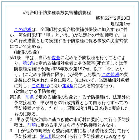
○河合町予防接種事故災害補償規程
昭和52年2月28日
規程第1号
この規程
は、全国町村会総合賠償補償保険に加入するに伴
い、河合町(以下「甲」という。)が法定外の予防接種で、自
らの行政措置として実施する予防接種に係る事故の災害補償
について定める。
(補償の対象)
第1条
甲は、自己が
次条
に定める予防接種を行うことによ
り、
第3条
に定める補償対象者に身体障害
(死亡若しくは予
防接種法施行令
(昭和23年政令第197号。以下「令」とい
う。)
に定める障害に限る。)
が発生した場合
(
この規程
の実
施後に発見された場合に限る。)
において、当該補償対象者
に対し、
この規程
に従い
第4条
に定める補償を行う。
(対象とする予防接種)
第2条
前条
で定める補償の対象とする予防接種は、法定外の
予防接種で、甲が自らの行政措置として自ら行うすべての
予防接種とする。
ただし、昭和52年4月1日以後に実施した
ものに限る。
2
甲が委託契約書に基づき他の市町村に委託して行う予防接
種は、
前項
に定める甲が自ら行う予防接種とみなす。
3
甲が他の市町村から委託契約書に基づき委託を受けて行う
予防接種は、
第1項
規定の自ら行う予防接種とはみなさな