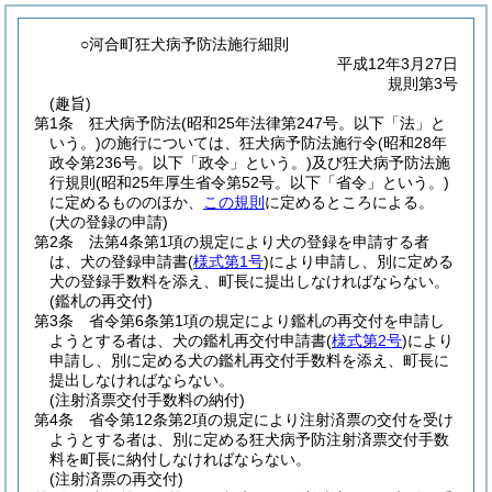
○河合町狂犬病予防法施行細則
平成12年3月27日
規則第3号
(趣旨)
第1条
狂犬病予防法
(昭和25年法律第247号。以下「法」と
いう。)
の施行については、狂犬病予防法施行令
(昭和28年
政令第236号。以下「政令」という。)
及び狂犬病予防法施
行規則
(昭和25年厚生省令第52号。以下「省令」という。)
に定めるもののほか、
この規則
に定めるところによる。
(犬の登録の申請)
第2条
法第4条第1項の規定により犬の登録を申請する者
は、犬の登録申請書
(
様式第1号
)
により申請し、別に定める
犬の登録手数料を添え、町長に提出しなければならない。
(鑑札の再交付)
第3条
省令第6条第1項の規定により鑑札の再交付を申請し
ようとする者は、犬の鑑札再交付申請書
(
様式第2号
)
により
申請し、別に定める犬の鑑札再交付手数料を添え、町長に
提出しなければならない。
(注射済票交付手数料の納付)
第4条
省令第12条第2項の規定により注射済票の交付を受け
ようとする者は、別に定める狂犬病予防注射済票交付手数
料を町長に納付しなければならない。
(注射済票の再交付)