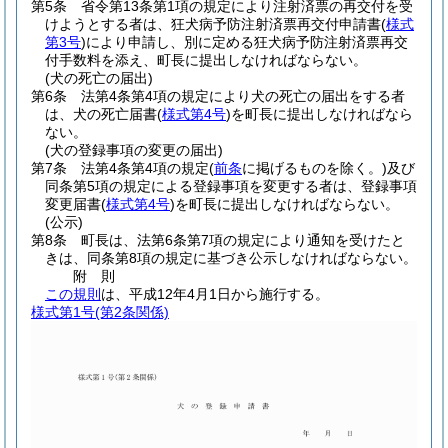
第5条
省令第13条第1項の規定により注射済票の再交付を受
けようとする者は、狂犬病予防注射済票再交付申請書
(
様式
第3号
)
により申請し、別に定める狂犬病予防注射済票再交
付手数料を添え、町長に提出しなければならない。
(犬の死亡の届出)
第6条
法第4条第4項の規定により犬の死亡の届出をする者
は、犬の死亡届書
(
様式第4号
)
を町長に提出しなければなら
ない。
(犬の登録事項の変更の届出)
第7条
法第4条第4項の規定
(
前条
に掲げるものを除く。)
及び
同条第5項の規定による登録事項を変更する者は、登録事項
変更届書
(
様式第4号
)
を町長に提出しなければならない。
(公示)
第8条
町長は、法第6条第7項の規定により通知を受けたと
きは、同条第8項の規定に基づき公示しなければならない。
附
則
この規則
は、平成12年4月1日から施行する。
様式第1号
(第2条関係)