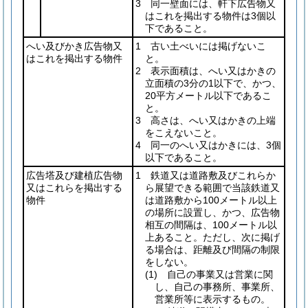
3 同一壁面には、軒下広告物又
はこれを掲出する物件は3個以
下であること。
へい及びかき広告物又
1 古い土べいには掲げないこ
はこれを掲出する物件
と。
2 表示面積は、へい又はかきの
立面積の3分の1以下で、かつ、
20平方メートル以下であるこ
と。
3 高さは、へい又はかきの上端
をこえないこと。
4 同一のへい又はかきには、3個
以下であること。
広告塔及び建植広告物
1 鉄道又は道路敷及びこれらか
又はこれらを掲出する
ら展望できる範囲で当該鉄道又
物件
は道路敷から100メートル以上
の場所に設置し、かつ、広告物
相互の間隔は、100メートル以
上あること。ただし、次に掲げ
る場合は、距離及び間隔の制限
をしない。
(1)
自己の事業又は営業に関
し、自己の事務所、事業所、
営業所等に表示するもの。