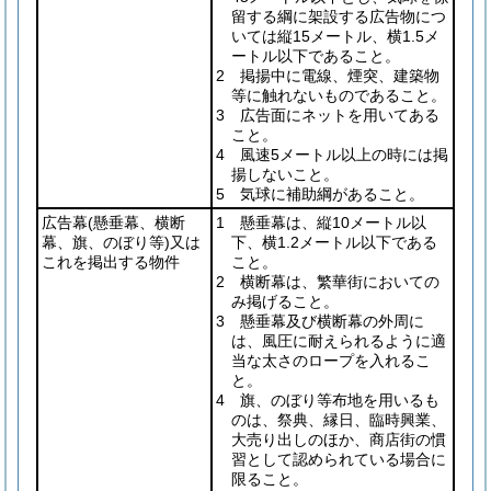
留する綱に架設する広告物につ
いては縦15メートル、横1.5メ
ートル以下であること。
2 掲揚中に電線、煙突、建築物
等に触れないものであること。
3 広告面にネットを用いてある
こと。
4 風速5メートル以上の時には掲
揚しないこと。
5 気球に補助綱があること。
広告幕
(懸垂幕、横断
1 懸垂幕は、縦10メートル以
幕、旗、のぼり等)
又は
下、横1.2メートル以下である
これを掲出する物件
こと。
2 横断幕は、繁華街においての
み掲げること。
3 懸垂幕及び横断幕の外周に
は、風圧に耐えられるように適
当な太さのロープを入れるこ
と。
4 旗、のぼり等布地を用いるも
のは、祭典、縁日、臨時興業、
大売り出しのほか、商店街の慣
習として認められている場合に
限ること。