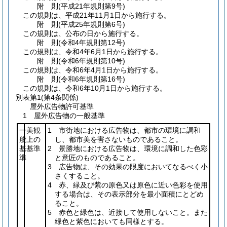
附
則
(平成21年
規則第9号)
この規則は、平成21年11月1日から施行する。
附
則
(平成25年
規則第6号)
この規則は、公布の日から施行する。
附
則
(令和4年
規則第12号)
この規則は、令和4年6月1日から施行する。
附
則
(令和6年
規則第10号)
この規則は、令和6年4月1日から施行する。
附
則
(令和6年
規則第16号)
この規則は、令和6年10月1日から施行する。
別表第1
(第4条関係)
屋外広告物許可基準
1 屋外広告物の一般基準
一
美観
1 市街地における広告物は、都市の環境に調和
般
上の
し、都市美を害さないものであること。
基
基準
2 景勝地における広告物は、環境に調和した色彩
準
と意匠のものであること。
3 広告物は、その効果の限度においてなるべく小
さくすること。
4 赤、緑及び紫の原色又は原色に近い色彩を使用
する場合は、その表示部分を最小面積にとどめ
ること。
5 赤色と緑色は、近接して使用しないこと。また
緑色と紫色においても同様とする。