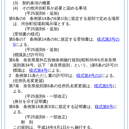
(3)
契約条項の概要
(4)
その他河合町長が必要と認める事項
(平25規則6・追加)
第5条の6
条例第14条の6第1項に規定する規則で定める場所
は、河合町役場前掲示場とする。
(平25規則6・追加)
(受領書の様式)
第5条の7
条例第14条の8に規定する受領書は、
様式第3号の
5
による。
(平25規則6・追加)
(標識及び許可印)
第6条
奈良県屋外広告物条例施行規則
(昭和35年6月奈良県
規則第34号。以下「奈良県規則」という。)
第5条の許可の
標識は、
様式第4号
による。
2
条例第11条ただし書の許可印は、
様式第4号の2
による。
(住所氏名変更届)
第7条
奈良県規則第6条の住所氏名変更届は、
様式第5号
に
よる。
(平25規則6・一部改正)
(身分を示す証明書)
第8条
条例第16条第3項に規定する証明書は、
様式第6号
に
よる。
(平25規則6・一部改正)
附
則
この規則は、平成14年4月1日から施行する。