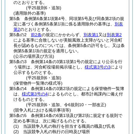
のとおりとする。
(平25規則6・追加)
(適用除外の基準)
第5条
条例第6条第1項第4号、同項第5号及び同条第2項の規
定に基づく条例第5条第1項に係る適用除外の基準は、
別表
第2
のとおりとする。
第5条の2
前2条
の規定にかかわらず、
別表第1
又は
別表第2
による基準に合致しないが美観風致上支障がないと河合町
長が認めるものについては、条例第5条の許可をし、又は条
例第5条第1項の規定を適用しない。
(公示の場所及び方法)
第5条の3
条例第14条の3第1項第1号の規定により公示を行
う場所は、河合町役場前掲示場とし、
様式第3号の3
により
公示するものとする。
(平25規則6・追加)
(保管物件一覧簿の様式等)
第5条の4
条例第14条の3第2項の規定による保管物件一覧簿
は、
様式第3号の4
によるものとし、都市計画課内に備え付
けるものとする。
(平25規則6・追加、令6規則10・一部改正)
(競争入札における掲示事項等)
第5条の5
条例第14条の6第1項及び第2項に規定する規則で
定める事項は、次に掲げるものとする。
(1)
当該競争入札の執行を担当する職員の職及び氏名
(2)
当該競争入札の執行の日時及び場所