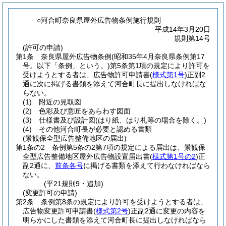
○河合町奈良県屋外広告物条例施行規則
平成14年3月20日
規則第14号
(許可の申請)
第1条
奈良県屋外広告物条例
(昭和35年4月奈良県条例第17
号。以下「条例」という。)
第5条第1項の規定により許可を
受けようとする者は、広告物許可申請書
(
様式第1号
)
正副2
通に次に掲げる書類を添えて河合町長に提出しなければな
らない。
(1)
附近の見取図
(2)
色彩及び意匠をあらわす図面
(3)
仕様書及び設計図
(はり紙、はり札等の場合を除く。)
(4)
その他河合町長が必要と認める書類
(景観保全型広告整備地区の届出)
第1条の2
条例第5条の2第7項の規定による届出は、景観保
全型広告整備地区屋外広告物設置届出書
(
様式第1号の2
)
正
副2通に、
前条各号
に掲げる書類を添えて行わなければなら
ない。
(平21規則9・追加)
(変更許可の申請)
第2条
条例第8条の規定により許可を受けようとする者は、
広告物変更許可申請書
(
様式第2号
)
正副2通に変更の内容を
明らかにした書類を添えて河合町長に提出しなければなら