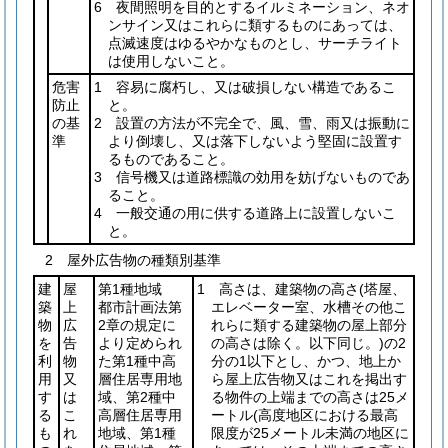
6 夜間照明を目的とするイルミネーション、ネオ
ンサイン又はこれらに類するものにあっては、
点滅速度はゆるやかなものとし、サーチライト
は使用しないこと。
危害
1 容易に腐朽し、又は破損しない構造であるこ
防止
と。
の基
2 設置の方法が不完全で、風、雪、雨又は振動に
準
より倒壊し、又は落下しないよう堅固に設置す
るものであること。
3 信号機又は道路標識の効用を妨げないものであ
ること。
4 一般交通の用に供する道路上に設置しないこ
と。
2 屋外広告物の種類別基準
建
屋
第1種地域
1 高さは、建築物の高さ
(塔屋、
築
上
都市計画法第
エレベーター室、水槽その他こ
物
広
2章の規定に
れらに類する建築物の屋上部分
を
告
より定められ
の高さは除く。以下同じ。)
の2
利
物
た第1種中高
分の1以下とし、かつ、地上か
用
又
層住居専用地
ら屋上広告物又はこれを掲出す
す
は
域、第2種中
る物件の上端までの高さは25メ
る
こ
高層住居専用
ートル
(高度地区における最高
も
れ
地域、第1種
限度が25メートル未満の地区に