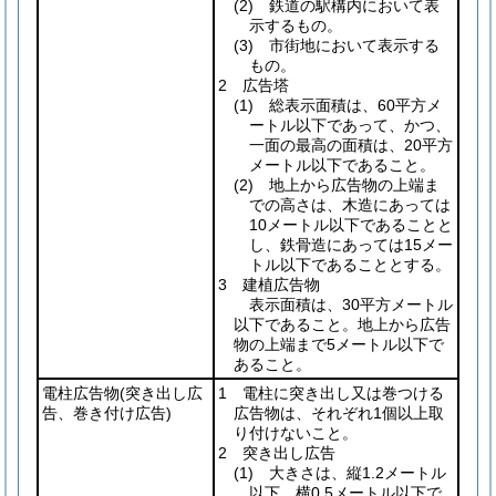
(2)
鉄道の駅構内において表
示するもの。
(3)
市街地において表示する
もの。
2 広告塔
(1)
総表示面積は、60平方メ
ートル以下であって、かつ、
一面の最高の面積は、20平方
メートル以下であること。
(2)
地上から広告物の上端ま
での高さは、木造にあっては
10メートル以下であることと
し、鉄骨造にあっては15メー
トル以下であることとする。
3 建植広告物
表示面積は、30平方メートル
以下であること。地上から広告
物の上端まで5メートル以下で
あること。
電柱広告物
(突き出し広
1 電柱に突き出し又は巻つける
告、巻き付け広告)
広告物は、それぞれ1個以上取
り付けないこと。
2 突き出し広告
(1)
大きさは、縦1.2メートル
以下、横0.5メートル以下で