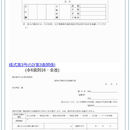
様式第3号の2
(第3条関係)
(令6規則16・全改)