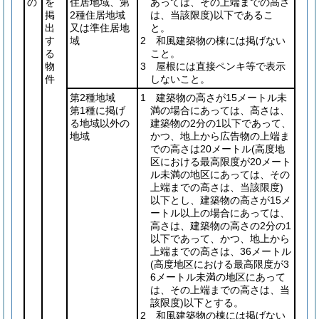
の
を
住居地域、第
あっては、その上端までの高さ
掲
2種住居地域
は、当該限度)
以下であるこ
出
又は準住居地
と。
す
域
2 和風建築物の棟には掲げない
る
こと。
物
3 屋根には直接ペンキ等で表示
件
しないこと。
第2種地域
1 建築物の高さが15メートル未
第1種に掲げ
満の場合にあっては、高さは、
る地域以外の
建築物の2分の1以下であって、
地域
かつ、地上から広告物の上端ま
での高さは20メートル
(高度地
区における最高限度が20メート
ル未満の地区にあっては、その
上端までの高さは、当該限度)
以下とし、建築物の高さが15メ
ートル以上の場合にあっては、
高さは、建築物の高さの2分の1
以下であって、かつ、地上から
上端までの高さは、36メートル
(高度地区における最高限度が3
6メートル未満の地区にあって
は、その上端までの高さは、当
該限度)
以下とする。
2 和風建築物の棟には掲げない