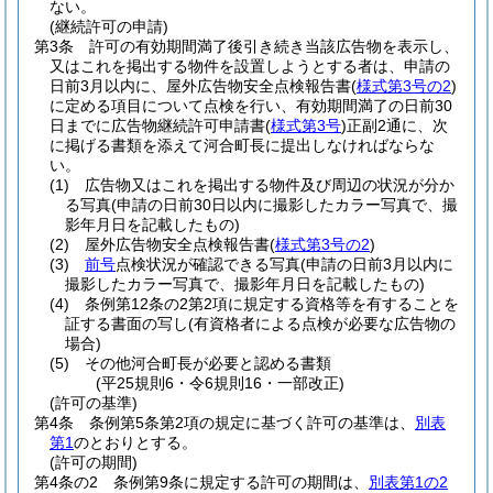
ない。
(継続許可の申請)
第3条
許可の有効期間満了後引き続き当該広告物を表示し、
又はこれを掲出する物件を設置しようとする者は、申請の
日前3月以内に、屋外広告物安全点検報告書
(
様式第3号の2
)
に定める項目について点検を行い、有効期間満了の日前30
日までに広告物継続許可申請書
(
様式第3号
)
正副2通に、次
に掲げる書類を添えて河合町長に提出しなければならな
い。
(1)
広告物又はこれを掲出する物件及び周辺の状況が分か
る写真
(申請の日前30日以内に撮影したカラー写真で、撮
影年月日を記載したもの)
(2)
屋外広告物安全点検報告書
(
様式第3号の2
)
(3)
前号
点検状況が確認できる写真
(申請の日前3月以内に
撮影したカラー写真で、撮影年月日を記載したもの)
(4)
条例第12条の2第2項に規定する資格等を有することを
証する書面の写し
(有資格者による点検が必要な広告物の
場合)
(5)
その他河合町長が必要と認める書類
(平25規則6・令6規則16・一部改正)
(許可の基準)
第4条
条例第5条第2項の規定に基づく許可の基準は、
別表
第1
のとおりとする。
(許可の期間)
第4条の2
条例第9条に規定する許可の期間は、
別表第1の2