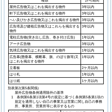
種類
許可期間
屋外広告物又はこれを掲出する物件
3年以内
軒下広告物又はこれを掲出する物件
3年以内
へい及びかき広告物又はこれを掲出する物件
3年以内
広告塔及び建植広告物又はこれらを掲出する
3年以内
物件
電柱広告物
(突き出し広告、巻き付け広告)
1年以内
アーチ広告物
3年以内
気球広告物又はこれを掲出する物件
1年以内
広告幕
(懸垂幕、横断幕、旗、のぼり旗等)
又
1年以内
はこれを掲出する物件
立看板
2ケ月以内
はり札
1年以内
はり紙
1ケ月以内
別表第2
(第5条関係)
屋外広告物条例適用除外の基準
1 条例第6条第1項第4号の規定に基づく条例第5条第1項の
規定を適用しない自己の事業又は営業に関し自己の事務
所、事業所、営業所等に表示するもの