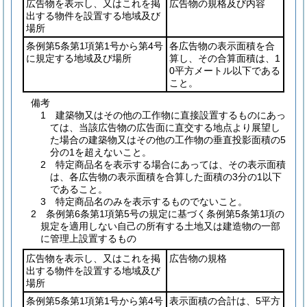
広告物を表示し、又はこれを掲
広告物の規格及び内容
出する物件を設置する地域及び
場所
条例第5条第1項第1号から第4号
各広告物の表示面積を合
に規定する地域及び場所
算し、その合算面積は、1
0平方メートル以下である
こと。
備考
1 建築物又はその他の工作物に直接設置するものにあっ
ては、当該広告物の広告面に直交する地点より展望し
た場合の建築物又はその他の工作物の垂直投影面積の5
分の1を超えないこと。
2 特定商品名を表示する場合にあっては、その表示面積
は、各広告物の表示面積を合算した面積の3分の1以下
であること。
3 特定商品名のみを表示するものでないこと。
2 条例第6条第1項第5号の規定に基づく条例第5条第1項の
規定を適用しない自己の所有する土地又は建造物の一部
に管理上設置するもの
広告物を表示し、又はこれを掲
広告物の規格
出する物件を設置する地域及び
場所
条例第5条第1項第1号から第4号
表示面積の合計は、5平方