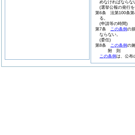
めなければならな
(選挙公報の発行を
第6条
法第100条
る。
(申請等の時間)
第7条
この条例
の
ならない。
(委任)
第8条
この条例
の
附
則
この条例
は、公布