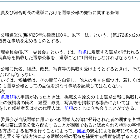
議員及び河合町長の選挙における選挙公報の発行に関する条例
、公職選挙法
(昭和25年法律第100号。以下「法」という。)
第172条の
必要な事項を定めるものとする。
管理委員会
(以下「委員会」という。)
は、
前条
に規定する選挙が行われる
写真等を掲載した選挙公報を、選挙ごとに1回発行しなければならない
挙公報に氏名、経歴、政見、写真等の掲載を受けようとするときは、そ
なければならない。
ついては、候補者は、その責任を自覚し、他人の名誉を傷つけ、若しく
くも選挙公報としての品位を損なう事項を記載してはならない。
続)
前条第1項
の申請があったときは、掲載文を原文のまま選挙公報に掲載し
以上の候補者の氏名、経歴、政見、写真等を掲載する場合においては、そ
をした候補者又はその代理人は、
前項
のくじに立ち会うことができる。
、委員会が当該選挙に用いるべき選挙人名簿に登録された者の属する各
の各世帯に選挙公報を配布することが困難であると認められる特別の事
る方法による配布を行うことによって、
同項
の規定による配布に代える
備え置く等当該方法による選挙公報の配布を補完する措置を講ずること