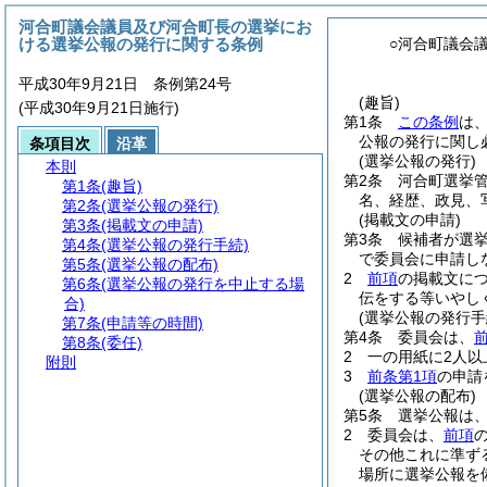
河合町議会議員及び河合町長の選挙にお
ける選挙公報の発行に関する条例
○河合町議会
平成30年9月21日 条例第24号
(趣旨)
(平成30年9月21日施行)
第1条
この条例
は
公報の発行に関し
条項目次
沿革
(選挙公報の発行)
本則
第2条
河合町選挙
第1条
(趣旨)
名、経歴、政見、
第2条
(選挙公報の発行)
(掲載文の申請)
第3条
(掲載文の申請)
第3条
候補者が選
第4条
(選挙公報の発行手続)
で委員会に申請し
第5条
(選挙公報の配布)
2
前項
の掲載文に
第6条
(選挙公報の発行を中止する場
伝をする等いやし
合)
(選挙公報の発行手
第7条
(申請等の時間)
第4条
委員会は、
第8条
(委任)
2
一の用紙に2人
附則
3
前条第1項
の申請
(選挙公報の配布)
第5条
選挙公報は
2
委員会は、
前項
その他これに準ず
場所に選挙公報を