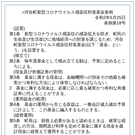
○河合町新型コロナウイルス感染症対策基金条例
令和2年6月25日
条例第18号
(設置)
第1条
新型コロナウイルス感染症の感染拡大を防ぎ、町民の
生命及び生活並びに地域経済への対策を講じるため、河合
町新型コロナウイルス感染症対策基金
(以下「基金」とい
う。)
を設置する。
(積立て)
第2条
毎年度基金として積み立てる額は、予算に定めるとこ
ろによる。
(現金及び有価証券の管理)
第3条
基金に属する現金は、金融機関への預金その他最も確
実かつ有利な方法により保管しなければならない。
2
基金に属する現金は、必要に応じ最も確実かつ有利な有価
証券に代えることができる。
(運用益金の処理)
第4条
基金の運用から生じる収益は、一般会計歳入歳出予算
に計上して、この基金に編入するものとする。
(繰替運用)
第5条
町長は、財政上必要があると認めるときは、確実な繰
戻しの方法、期間及び利率を定めて基金に属する現金を歳
計現金に繰替えて運用することができる。