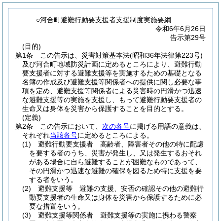
○河合町避難行動要支援者支援制度実施要綱
令和6年6月26日
告示第29号
(目的)
第1条
この告示は、災害対策基本法
(昭和36年法律第223号)
及び河合町地域防災計画に定めるところにより、避難行動
要支援者に対する避難支援等を実施するための基礎となる
名簿の作成及び避難支援等関係者への提供に関し必要な事
項を定め、避難支援等関係者による災害時の円滑かつ迅速
な避難支援等の実施を支援し、もって避難行動要支援者の
生命又は身体を災害から保護することを目的とする。
(定義)
第2条
この告示において、
次の各号
に掲げる用語の意義は、
それぞれ
当該各号
に定めるところによる。
(1)
避難行動要支援者 高齢者、障害者その他の特に配慮
を要する者のうち、災害が発生し、又は発生するおそれ
がある場合に自ら避難することが困難なものであって、
その円滑かつ迅速な避難の確保を図るため特に支援を要
する者をいう。
(2)
避難支援等 避難の支援、安否の確認その他の避難行
動要支援者の生命又は身体を災害から保護するために必
要な措置をいう。
(3)
避難支援等関係者 避難支援等の実施に携わる警察