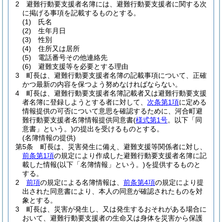
2
避難行動要支援者名簿には、避難行動要支援者に関する次
に掲げる事項を記載するものとする。
(1)
氏名
(2)
生年月日
(3)
性別
(4)
住所又は居所
(5)
電話番号その他連絡先
(6)
避難支援等を必要とする理由
3
町長は、避難行動要支援者名簿の記載事項について、正確
かつ最新の内容を保つよう努めなければならない。
4
町長は、避難行動要支援者名簿記載者又は避難行動要支援
者名簿に登録しようとする者に対して、
次条第1項
に定める
情報提供の可否について意思を確認するために、河合町避
難行動要支援者名簿情報提供同意書
(
様式第1号
。以下「同
意書」という。)
の提出を受けるものとする。
(名簿情報の提供)
第5条
町長は、災害発生に備え、避難支援等関係者に対し、
前条第1項
の規定により作成した避難行動要支援者名簿に記
載した情報
(以下「名簿情報」という。)
を提供するものと
する。
2
前項
の規定による名簿情報は、
前条第4項
の規定により提
出された同意書により、本人の同意が確認されたものを対
象とする。
3
町長は、災害が発生し、又は発生するおそれがある場合に
おいて、避難行動要支援者の生命又は身体を災害から保護