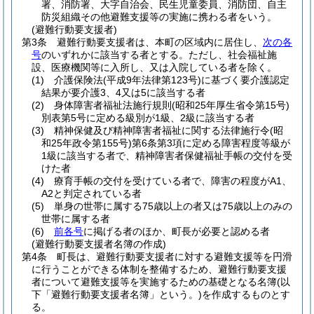
署、消防署、大字自治会、民生児童委員、消防団、自主
防災組織その他避難支援等の実施に携わる者をいう。
(避難行動要支援者)
第3条
避難行動要支援者は、本町の区域内に居住し、
次の各
号
のいずれかに該当する者とする。
ただし、社会福祉施
設、医療機関等に入所し、又は入院している者を除く。
(1)
介護保険法
(平成9年法律第123号)
に基づく要介護認定
結果が要介護3、4又は5に該当する者
(2)
身体障害者福祉法施行規則
(昭和25年厚生省令第15号)
別表第5号に定める級別が1級、2級に該当する者
(3)
精神保健及び精神障害者福祉に関する法律施行令
(昭
和25年政令第155号)
第6条第3項に定める障害程度等級が
1級に該当する者で、精神障害者保健福祉手帳の交付を受
けた者
(4)
療育手帳の交付を受けている者で、障害の程度がA1、
A2と判定されている者
(5)
単身の世帯に属する75歳以上の者又は75歳以上のみの
世帯に属する者
(6)
前各号
に掲げる者のほか、町長が必要と認める者
(避難行動要支援者名簿の作成)
第4条
町長は、避難行動要支援者に対する避難支援等を円滑
に行うことができる体制を整備するため、避難行動要支援
者について避難支援等を実施するための基礎となる名簿
(以
下「避難行動要支援者名簿」という。)
を作成するものとす
る。