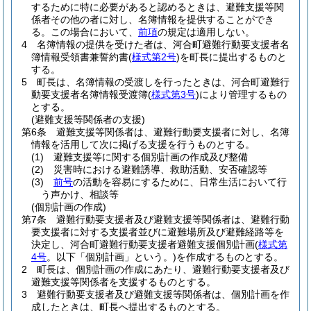
するために特に必要があると認めるときは、避難支援等関
係者その他の者に対し、名簿情報を提供することができ
る。
この場合において、
前項
の規定は適用しない。
4
名簿情報の提供を受けた者は、河合町避難行動要支援者名
簿情報受領書兼誓約書
(
様式第2号
)
を町長に提出するものと
する。
5
町長は、名簿情報の受渡しを行ったときは、河合町避難行
動要支援者名簿情報受渡簿
(
様式第3号
)
により管理するもの
とする。
(避難支援等関係者の支援)
第6条
避難支援等関係者は、避難行動要支援者に対し、名簿
情報を活用して次に掲げる支援を行うものとする。
(1)
避難支援等に関する個別計画の作成及び整備
(2)
災害時における避難誘導、救助活動、安否確認等
(3)
前号
の活動を容易にするために、日常生活において行
う声かけ、相談等
(個別計画の作成)
第7条
避難行動要支援者及び避難支援等関係者は、避難行動
要支援者に対する支援者並びに避難場所及び避難経路等を
決定し、河合町避難行動要支援者避難支援個別計画
(
様式第
4号
。以下「個別計画」という。)
を作成するものとする。
2
町長は、個別計画の作成にあたり、避難行動要支援者及び
避難支援等関係者を支援するものとする。
3
避難行動要支援者及び避難支援等関係者は、個別計画を作
成したときは、町長へ提出するものとする。