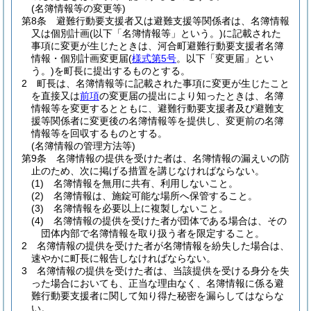
(名簿情報等の変更等)
第8条
避難行動要支援者又は避難支援等関係者は、名簿情報
又は個別計画
(以下「名簿情報等」という。)
に記載された
事項に変更が生じたときは、河合町避難行動要支援者名簿
情報・個別計画変更届
(
様式第5号
。以下「変更届」とい
う。)
を町長に提出するものとする。
2
町長は、名簿情報等に記載された事項に変更が生じたこと
を直接又は
前項
の変更届の提出により知ったときは、名簿
情報等を変更するとともに、避難行動要支援者及び避難支
援等関係者に変更後の名簿情報等を提供し、変更前の名簿
情報等を回収するものとする。
(名簿情報の管理方法等)
第9条
名簿情報の提供を受けた者は、名簿情報の漏えいの防
止のため、次に掲げる措置を講じなければならない。
(1)
名簿情報を無用に共有、利用しないこと。
(2)
名簿情報は、施錠可能な場所へ保管すること。
(3)
名簿情報を必要以上に複製しないこと。
(4)
名簿情報の提供を受けた者が団体である場合は、その
団体内部で名簿情報を取り扱う者を限定すること。
2
名簿情報の提供を受けた者が名簿情報を紛失した場合は、
速やかに町長に報告しなければならない。
3
名簿情報の提供を受けた者は、当該提供を受ける身分を失
った場合においても、正当な理由なく、名簿情報に係る避
難行動要支援者に関して知り得た秘密を漏らしてはならな
い。