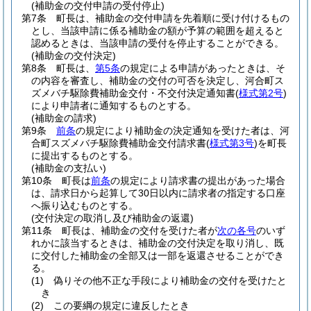
(補助金の交付申請の受付停止)
第7条
町長は、補助金の交付申請を先着順に受け付けるもの
とし、当該申請に係る補助金の額が予算の範囲を超えると
認めるときは、当該申請の受付を停止することができる。
(補助金の交付決定)
第8条
町長は、
第5条
の規定による申請があったときは、そ
の内容を審査し、補助金の交付の可否を決定し、河合町ス
ズメバチ駆除費補助金交付・不交付決定通知書
(
様式第2号
)
により申請者に通知するものとする。
(補助金の請求)
第9条
前条
の規定により補助金の決定通知を受けた者は、河
合町スズメバチ駆除費補助金交付請求書
(
様式第3号
)
を町長
に提出するものとする。
(補助金の支払い)
第10条
町長は
前条
の規定により請求書の提出があった場合
は、請求日から起算して30日以内に請求者の指定する口座
へ振り込むものとする。
(交付決定の取消し及び補助金の返還)
第11条
町長は、補助金の交付を受けた者が
次の各号
のいず
れかに該当するときは、補助金の交付決定を取り消し、既
に交付した補助金の全部又は一部を返還させることができ
る。
(1)
偽りその他不正な手段により補助金の交付を受けたと
き
(2)
この要綱の規定に違反したとき