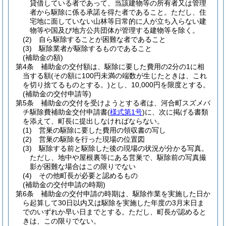
貸借している者であって、当該建物等の所有者又は管理
者から駆除に係る承諾を得た者であること。
ただし、住
宅地に面していない山林等日常的に人が立ち入らない建
物等や国及び地方公共団体が管理する建物等を除く。
(2)
自ら駆除することが困難な者であること
(3)
駆除業者が駆除するものであること
(補助金の額)
第4条
補助金の交付額は、駆除に要した費用の2分の1に相
当する額
(その額に100円未満の端数が生じたときは、これ
を切り捨てるものとする。)
とし、10,000円を限度とする。
(補助金の交付申請等)
第5条
補助金の交付を受けようとする者は、河合町スズメバ
チ駆除費補助金交付申請書
(
様式第1号
)
に、次に掲げる書類
を添えて、町長に提出しなければならない。
(1)
営巣の駆除に要した費用の領収書の写し
(2)
営巣の駆除を行った現場の位置図
(3)
駆除する前と駆除した後の現場の状況が分かる写真。
ただし、地中や屋根裏等にある営巣で、駆除前の写真撮
影が困難な場合はこの限りでない
(4)
その他町長が必要と認めるもの
(補助金の交付申請の時期)
第6条
補助金の交付申請の時期は、駆除作業を実施した日か
ら起算して30日以内又は駆除を実施した年度の3月末日ま
でのいずれか早い日までとする。
ただし、町長が認めると
きは、この限りでない。