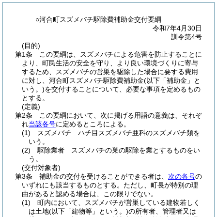
○河合町スズメバチ駆除費補助金交付要綱
令和7年4月30日
訓令第4号
(目的)
第1条
この要綱は、スズメバチによる危害を防止することに
より、町民生活の安全を守り、より良い環境づくりに寄与
するため、スズメバチの営巣を駆除した場合に要する費用
に対し、河合町スズメバチ駆除費補助金
(以下「補助金」と
いう。)
を交付することについて、必要な事項を定めるもの
とする。
(定義)
第2条
この要綱において、次に掲げる用語の意義は、それぞ
れ
当該各号
に定めるところによる。
(1)
スズメバチ ハチ目スズメバチ亜科のスズメバチ類を
いう。
(2)
駆除業者 スズメバチの巣の駆除を業とするものをい
う。
(交付対象者)
第3条
補助金の交付を受けることができる者は、
次の各号
の
いずれにも該当するものとする。
ただし、町長が特別の理
由があると認める場合は、この限りでない。
(1)
町内において、スズメバチが営巣している建物若しく
は土地
(以下「建物等」という。)
の所有者、管理者又は