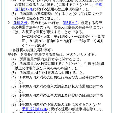
(4)
1件100万円未満の予算の節の流用
(次長又は室長の特
命事項に係るものに限る。)
に関すること
(ただし、
予算
規則第12条
に掲げる流用の禁止事項を除く。)
。
(5)
所属課間の連絡調整に関すること
(次長又は室長の特
命事項に係るものに限る。)
。
2
前項各号
に定めるもののほか、
第5条の2
に規定する各部
長の共通専決事項のうち、次長又は室長の特命事項につい
ては、次長又は室長が専決することができる。
(平20訓令2・追加、平21訓令3・平22訓令4・一部改
正、令3訓令5・旧第5条の7繰下・一部改正、令4訓
令4・一部改正)
(各課長の共通的専決事項)
第6条
各課長が専決できる事項は、次のとおりとする。
(1)
所属職員の県内旅行命令に関すること。
(2)
所属職員の休暇等に関すること
(ただし、引続き1週間
以上の休暇等及び異例のものを除く。)
。
(3)
所属職員の時間外勤務命令に関すること。
(4)
1件30万円未満の支出負担行為及び支出命令に関する
こと。
(5)
1件30万円未満の歳入の調定及び収入済通知に関する
こと。
(6)
1件30万円未満の工事の施工及び契約の締結に関する
こと。
(7)
1件30万円未満の予算の節の流用に関すること
(ただ
し、
予算規則第12条
に掲げる流用の禁止事項を除く。)
。