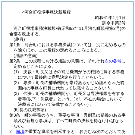
○河合町役場事務決裁規程
昭和61年4月1日
訓令甲第2号
河合町役場事務決裁規程(昭和52年11月河合町規程第2号)の
全部を改正する。
(趣旨)
第1条
河合町における事務決裁については、別に定めるもの
を除くほか、この規程の定めるところによる。
(用語の意義)
第2条
この規程における用語の意義は、それぞれ
次の各号
に
定めるところによる。
(1)
決裁：町長又はその補助機関がその権限に属する事務
について最終的に意思決定を行うことをいう。
(2)
専決：町長の補助機関が常時あらかじめ認められた範
囲内の事務を町長に代わって決裁することをいう。
(3)
代決：町長の補助機関が、町長又は専決権限を有する
者等
(以下「決裁者」という。)
が、不在の場合において
決裁者に代わって決裁することをいう。
(町長の決裁事項)
第3条
町の事務のうち、重要な事項、異例又は疑義のある事
項及び新規な事項は、すべて町長の決裁を得なければなら
ない。
2
前項
の重要な事項を例示すると、おおむね次のとおりであ