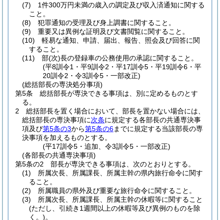
(7)
1件300万円未満の歳入の調定及び収入済通知に関する
こと。
(8)
犯罪通知の受理及び身上調書に関すること。
(9)
重要又は異例な証明及び文書閲覧に関すること。
(10)
軽易な通知、申請、届出、報告、照会及び回答に関
すること。
(11)
部
(次)
長の登録車の公務使用の承認に関すること。
(平8訓令1・平9訓令2・平17訓令5・平19訓令6・平
20訓令2・令3訓令5・一部改正)
(総括部長の専決処分事項)
第5条
総括部長が専決できる事項は、別に定めるものとす
る。
2
総括部長を置く場合において、部長を置かない場合には、
総括部長の専決事項に
次条
に規定する各部長の共通専決事
項及び
第5条の3
から
第5条の6
までに規定する当該部長の専
決事項を加えるものとする。
(平17訓令5・追加、令3訓令5・一部改正)
(各部長の共通専決事項)
第5条の2
部長が専決できる事項は、次のとおりとする。
(1)
所属次長、所属課長、所属主幹の県内旅行命令に関す
ること。
(2)
所属職員の県外及び重要な旅行命令に関すること。
(3)
所属次長、所属課長、所属主幹の休暇等に関すること
(ただし、引続き1週間以上の休暇等及び異例のものを除
く。)
。