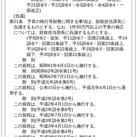
平21訓令3・平22訓令4・令3訓令5・令4訓令4・一
部改正)
(合議)
第21条
予算の執行等財務に関する事項は、財政担当課長に
合議するものとする。
なお、1件30万円以上の予算の補正
については、財政担当部長に合議するものとする。
(平9訓令2・追加、平11訓令7・旧第23条繰上、平14
訓令7・旧第22条繰下、平15訓令4・旧第23条繰上、
平16訓令5・旧第22条繰上、平18訓令3・旧第20条
繰下、平20訓令2・旧第22条繰上)
附
則
この規程は、昭和61年4月1日から施行する。
附
則
(昭和62年
訓令第11号)
この規程は、昭和62年7月1日から施行する。
附
則
(平成元年
訓令第5号)
この規程は、公布の日から施行し、平成元年4月1日から適
用する。
附
則
(平成2年
訓令第2号)
この規程は、平成2年4月1日から施行する。
附
則
(平成2年
訓令第8号)
この規程は、平成2年7月1日から施行する。
附
則
(平成3年
訓令第2号)
この規程は、平成3年4月1日から施行する。
附
則
(平成3年
訓令第4号)