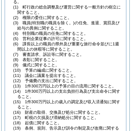
る。
(1)
町行政の総合調整及び運営に関する一般方針の樹立に
関すること。
(2)
権限の委任に関すること。
(3)
職員
(特別職の職員を除く。)
の任免、進退、賞罰及び
給与の異例に関すること。
(4)
特別職の職員の任免に関すること。
(5)
営利企業従事の許可に関すること。
(6)
課長以上の職員の県外及び重要な旅行命令並びに1週
間以上の休暇等に関すること。
(7)
審査請求、訴訟等に関すること。
(8)
表彰に関すること。
(9)
儀式に関すること。
(10)
予算の編成に関すること。
(11)
議会に議案を提出すること。
(12)
予備費の支出に関すること。
(13)
1件300万円以上の予算の目の流用に関すること。
(14)
1件300万円以上の支出負担行為及び支出命令に関す
ること。
(15)
1件300万円以上の歳入の調定及び収入済通知に関す
ること。
(16)
財産の取得、交換及び処分に関すること。
(17)
町税の欠損及び滞納処分に関すること。
(18)
起債に関すること。
(19)
条例、規則、告示及び訓令の制定及び改廃に関する