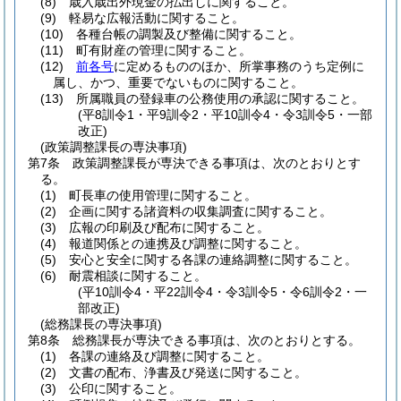
(8)
歳入歳出外現金の払出しに関すること。
(9)
軽易な広報活動に関すること。
(10)
各種台帳の調製及び整備に関すること。
(11)
町有財産の管理に関すること。
(12)
前各号
に定めるもののほか、所掌事務のうち定例に
属し、かつ、重要でないものに関すること。
(13)
所属職員の登録車の公務使用の承認に関すること。
(平8訓令1・平9訓令2・平10訓令4・令3訓令5・一部
改正)
(政策調整課長の専決事項)
第7条
政策調整課長が専決できる事項は、次のとおりとす
る。
(1)
町長車の使用管理に関すること。
(2)
企画に関する諸資料の収集調査に関すること。
(3)
広報の印刷及び配布に関すること。
(4)
報道関係との連携及び調整に関すること。
(5)
安心と安全に関する各課の連絡調整に関すること。
(6)
耐震相談に関すること。
(平10訓令4・平22訓令4・令3訓令5・令6訓令2・一
部改正)
(総務課長の専決事項)
第8条
総務課長が専決できる事項は、次のとおりとする。
(1)
各課の連絡及び調整に関すること。
(2)
文書の配布、浄書及び発送に関すること。
(3)
公印に関すること。