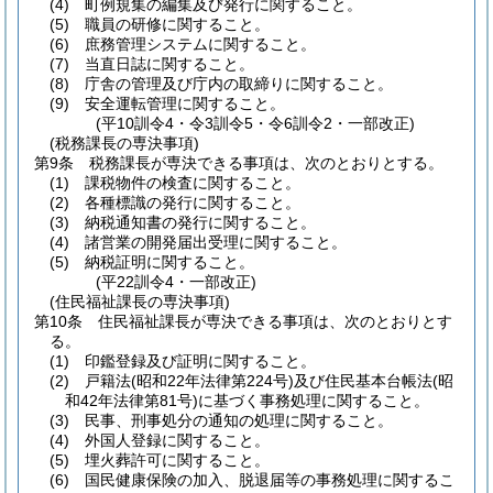
(4)
町例規集の編集及び発行に関すること。
(5)
職員の研修に関すること。
(6)
庶務管理システムに関すること。
(7)
当直日誌に関すること。
(8)
庁舎の管理及び庁内の取締りに関すること。
(9)
安全運転管理に関すること。
(平10訓令4・令3訓令5・令6訓令2・一部改正)
(税務課長の専決事項)
第9条
税務課長が専決できる事項は、次のとおりとする。
(1)
課税物件の検査に関すること。
(2)
各種標識の発行に関すること。
(3)
納税通知書の発行に関すること。
(4)
諸営業の開発届出受理に関すること。
(5)
納税証明に関すること。
(平22訓令4・一部改正)
(住民福祉課長の専決事項)
第10条
住民福祉課長が専決できる事項は、次のとおりとす
る。
(1)
印鑑登録及び証明に関すること。
(2)
戸籍法
(昭和22年法律第224号)
及び住民基本台帳法
(昭
和42年法律第81号)
に基づく事務処理に関すること。
(3)
民事、刑事処分の通知の処理に関すること。
(4)
外国人登録に関すること。
(5)
埋火葬許可に関すること。
(6)
国民健康保険の加入、脱退届等の事務処理に関するこ