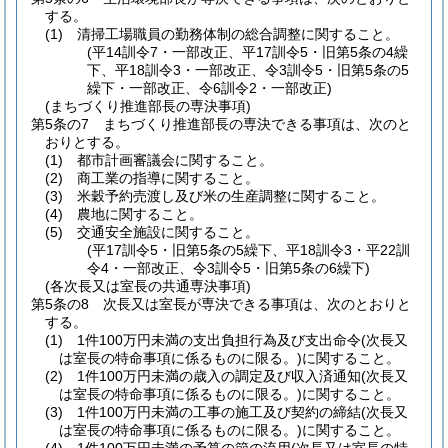
する。
(1)
清掃工場職員の勤務体制の総合調整に関すること。
(平14訓令7・一部改正、平17訓令5・旧第5条の4繰
下、平18訓令3・一部改正、令3訓令5・旧第5条の5
繰下・一部改正、令6訓令2・一部改正)
(まちづくり推進部長の専決事項)
第5条の7
まちづくり推進部長の専決できる事項は、次のと
おりとする。
(1)
都市計画審議会に関すること。
(2)
商工業の指導に関すること。
(3)
米穀予約売渡し及び米の生産調整に関すること。
(4)
農地に関すること。
(5)
交通安全施設に関すること。
(平17訓令5・旧第5条の5繰下、平18訓令3・平22訓
令4・一部改正、令3訓令5・旧第5条の6繰下)
(各次長又は室長の共通専決事項)
第5条の8
次長又は室長が専決できる事項は、次のとおりと
する。
(1)
1件100万円未満の支出負担行為及び支出命令
(次長又
は室長の特命事項に係るものに限る。)
に関すること。
(2)
1件100万円未満の歳入の調定及び収入済通知
(次長又
は室長の特命事項に係るものに限る。)
に関すること。
(3)
1件100万円未満の工事の施工及び契約の締結
(次長又
は室長の特命事項に係るものに限る。)
に関すること。