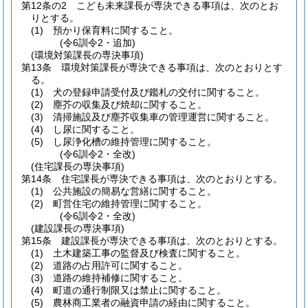
第12条の2
こども未来課長が専決できる事項は、次のとお
りとする。
(1)
預かり保育料に関すること。
(令6訓令2・追加)
(環境対策課長の専決事項)
第13条
環境対策課長が専決できる事項は、次のとおりとす
る。
(1)
犬の登録申請受付及び鑑札の交付に関すること。
(2)
塵芥の収集及び焼却に関すること。
(3)
清掃施設及び塵芥収集車の管理運営に関すること。
(4)
し尿に関すること。
(5)
し尿浄化槽の維持管理に関すること。
(令6訓令2・全改)
(住宅課長の専決事項)
第14条
住宅課長が専決できる事項は、次のとおりとする。
(1)
公共施設の簡易な営繕に関すること。
(2)
町営住宅の維持管理に関すること。
(令6訓令2・全改)
(建設課長の専決事項)
第15条
建設課長が専決できる事項は、次のとおりとする。
(1)
土木建築工事の監督及び検査に関すること。
(2)
道路の占用許可に関すること。
(3)
道路の維持補修に関すること。
(4)
町道の通行制限又は禁止に関すること。
(5)
農林商工業者の融資申請の経由に関すること。