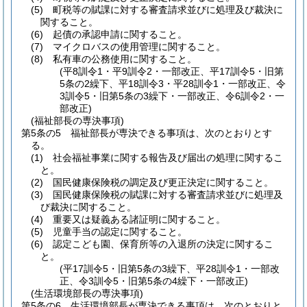
(5)
町税等の賦課に対する審査請求並びに処理及び裁決に
関すること。
(6)
起債の承認申請に関すること。
(7)
マイクロバスの使用管理に関すること。
(8)
私有車の公務使用に関すること。
(平8訓令1・平9訓令2・一部改正、平17訓令5・旧第
5条の2繰下、平18訓令3・平28訓令1・一部改正、令
3訓令5・旧第5条の3繰下・一部改正、令6訓令2・一
部改正)
(福祉部長の専決事項)
第5条の5
福祉部長が専決できる事項は、次のとおりとす
る。
(1)
社会福祉事業に関する報告及び届出の処理に関するこ
と。
(2)
国民健康保険税の調定及び更正決定に関すること。
(3)
国民健康保険税の賦課に対する審査請求並びに処理及
び裁決に関すること。
(4)
重要又は疑義ある諸証明に関すること。
(5)
児童手当の認定に関すること。
(6)
認定こども園、保育所等の入退所の決定に関するこ
と。
(平17訓令5・旧第5条の3繰下、平28訓令1・一部改
正、令3訓令5・旧第5条の4繰下・一部改正)
(生活環境部長の専決事項)
第5条の6
生活環境部長が専決できる事項は、次のとおりと