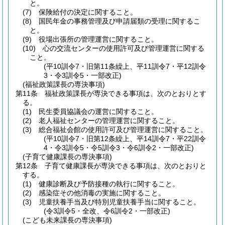
と。
(7)
保険給付の決定に関すること。
(8)
国民年金の事務管理及び申請届類の受理に関するこ
と。
(9)
役場出張所の管理運営に関すること。
(10)
心の交流センターの使用許可及び管理運営に関する
こと。
(平10訓令7・旧第11条繰上、平11訓令7・平12訓令
3・令3訓令5・一部改正)
(福祉政策課長の専決事項)
第11条
福祉政策課長が専決できる事項は、次のとおりとす
る。
(1)
民生委員協議会の運営に関すること。
(2)
老人福祉センターの管理運営に関すること。
(3)
総合福祉会館の使用許可及び管理運営に関すること。
(平10訓令7・旧第12条繰上、平14訓令7・平22訓令
4・令3訓令5・令5訓令3・令6訓令2・一部改正)
(子育て健康課長の専決事項)
第12条
子育て健康課長が専決できる事項は、次のとおりと
する。
(1)
健康診断及び予防接種の執行に関すること。
(2)
感染症その他消毒の実施に関すること。
(3)
児童扶養手当及び特別児童扶養手当に関すること。
(令3訓令5・全改、令6訓令2・一部改正)
(こども未来課長の専決事項)