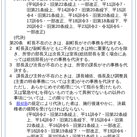
(平9訓令2・旧第22条繰上・一部改正、平11訓令7・
旧第21条繰上、平14訓令7・旧第20条繰下、平15訓
令4・旧第21条繰上、平16訓令5・旧第20条繰上、平
17訓令5・一部改正、平18訓令3・旧第18条繰下、平
20訓令2・旧第20条繰上、平23訓令2・令3訓令5・
一部改正)
(代決)
第20条
町長不在のときは、副町長がその事務を代決する。
2
町長及び副町長がともに不在のときは特に重要なものを除
き、所管の部長又は次長又は室長
(総括部長を置く場合にあ
っては総括部長)
がその事務を代決する。
3
部長及び次長が不在のときは、所管の課長がその事務を代
決する。
4
課長及び主幹が不在のときは、課長補佐、係長及び調整員
(主査の特命事務については主査)
がその事務を代決する。
ただし、あらかじめその処理について指示を受けたもの、
又は緊急やむを得ないものであって異例でないもの以外の
事項については、この限りでない。
5
前4項
の規定により代決した者は、施行後速やかに、決裁
権者の後閲を受けなければならない。
(平9訓令2・旧第23条繰上、平11訓令7・旧第22条繰
上、平14訓令7・旧第21条繰下、平15訓令4・旧第
22条繰上、平16訓令5・旧第21条繰上・一部改正、
平18訓令3・旧第19条繰下・一部改正、平19訓令6・
一部改正、平20訓令2・旧第21条繰上・一部改正、