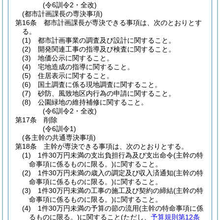
(令6訓令2・全改)
(都市計画課長の専決事項)
第16条
都市計画課長が専決できる事項は、次のとおりとす
る。
(1)
都市計画事業の調査及び設計に関すること。
(2)
開発関連工事の指導及び検査に関すること。
(3)
地価公示に関すること。
(4)
宅地造成の指導に関すること。
(5)
住居表示に関すること。
(6)
国土調査に係る現地調査に関すること。
(7)
砂防、風致地区内行為の申請に関すること。
(8)
公園緑地の維持補修に関すること。
(令6訓令2・全改)
第17条
削除
(令6訓令1)
(各主幹の共通専決事項)
第18条
主幹が専決できる事項は、次のとおりとする。
(1)
1件30万円未満の支出負担行為及び支出命令
(主幹の特
命事項に係るものに限る。)
に関すること。
(2)
1件30万円未満の歳入の調定及び収入済通知
(主幹の特
命事項に係るものに限る。)
に関すること。
(3)
1件30万円未満の工事の施工及び契約の締結
(主幹の特
命事項に係るものに限る。)
に関すること。
(4)
1件30万円未満の予算の節の流用
(主幹の特命事項に係
るものに限る。)
に関すること
(ただし、
予算規則第12条