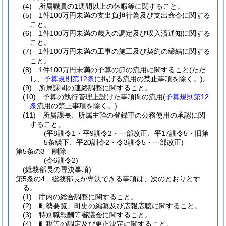
(4)
所属職員の1週間以上の休暇等に関すること。
(5)
1件100万円未満の支出負担行為及び支出命令に関する
こと。
(6)
1件100万円未満の歳入の調定及び収入済通知に関する
こと。
(7)
1件100万円未満の工事の施工及び契約の締結に関する
こと。
(8)
1件100万円未満の予算の節の流用に関すること
(ただ
し、
予算規則第12条
に掲げる流用の禁止事項を除く。)
。
(9)
所属課間の連絡調整に関すること。
(10)
予算の執行管理上設けた事項間の流用
(
予算規則第12
条
流用の禁止事項を除く。)
(11)
所属課長、所属主幹の登録車の公務使用の承認に関
すること。
(平8訓令1・平9訓令2・一部改正、平17訓令5・旧第
5条繰下、平20訓令2・令3訓令5・一部改正)
第5条の3
削除
(令6訓令2)
(総務部長の専決事項)
第5条の4
総務部長が専決できる事項は、次のとおりとす
る。
(1)
庁内の総合調整に関すること。
(2)
町勢要覧、町史の編纂及び広報広聴に関すること。
(3)
特別職報酬等審議会に関すること。
(4)
町税等の調定及び更正決定に関すること。