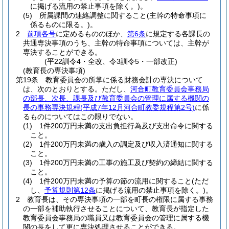
に掲げる流用の禁止事項を除く。)
。
(5)
所属課間の連絡調整に関すること
(主幹の特命事項に
係るものに限る。)
。
2
前項各号
に定めるもののほか、
第6条
に規定する各課長の
共通専決事項のうち、主幹の特命事項については、主幹が
専決することができる。
(平22訓令4・全改、令3訓令5・一部改正)
(教育長の専決事項)
第19条
教育委員会の所掌に係る財務会計の専決について
は、次のとおりとする。
ただし、
河合町教育委員会事務局
の部長、次長、課長及び教育委員会の管理に属する機関の
長の事務専決規程
(平成7年12月河合町教委規程第2号)
に係
るものについてはこの限りでない。
(1)
1件200万円未満の支出負担行為及び支出命令に関する
こと。
(2)
1件200万円未満の歳入の調定及び収入済通知に関する
こと。
(3)
1件200万円未満の工事の施工及び契約の締結に関する
こと。
(4)
1件200万円未満の予算の節の流用に関すること
(ただ
し、
予算規則第12条
に掲げる流用の禁止事項を除く。)
。
2
教育長は、その専決事項の一部を町長の権限に属する事務
の一部を補助執行させることについて、教育長が指定した
教育委員会事務局の職員又は教育委員会の管理に属する機
関の長をして更に専決処理させることができる。