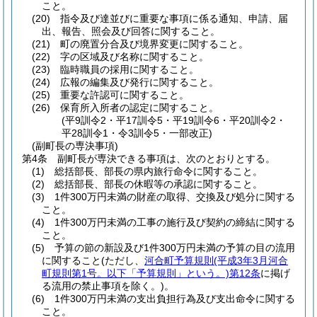
こと。
(20)
指令及び達並びに重要な事項に係る通知、申請、届
出、報告、照会及び回答に関すること。
(21)
町の廃置分合及び境界変更に関すること。
(22)
字の区域及び名称に関すること。
(23)
臨時職員の採用に関すること。
(24)
広報の編集及び発行に関すること。
(25)
重要な許認可に関すること。
(26)
保育所入所者の認定に関すること。
(平9訓令2・平17訓令5・平19訓令6・平20訓令2・
平28訓令1・令3訓令5・一部改正)
(副町長の専決事項)
第4条
副町長が専決できる事項は、次のとおりとする。
(1)
総括部長、部長の県内旅行命令に関すること。
(2)
総括部長、部長の休暇等の承認に関すること。
(3)
1件300万円未満の財産の取得、交換及び処分に関する
こと。
(4)
1件300万円未満の工事の施行及び契約の締結に関する
こと。
(5)
予算の節の新設及び1件300万円未満の予算の目の流用
に関すること
(ただし、
河合町予算規則
(平成3年3月河合
町規則第1号。以下「予算規則」という。)
第12条
に掲げ
る流用の禁止事項を除く。)
。
(6)
1件300万円未満の支出負担行為及び支出命令に関する
こと。