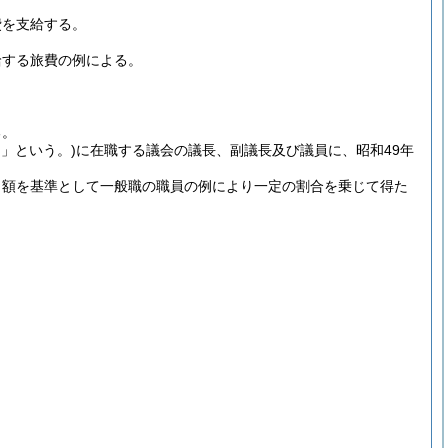
費を支給する。
給する旅費の例による。
る。
日」という。)
に在職する議会の議長、副議長及び議員に、昭和49年
月額を基準として一般職の職員の例により一定の割合を乗じて得た