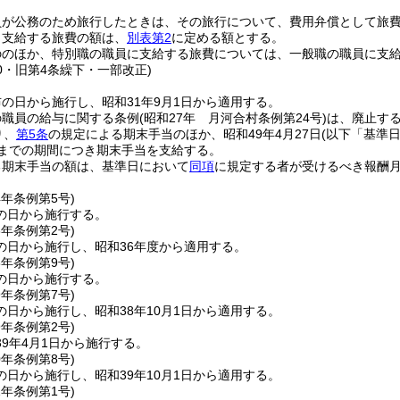
員が公務のため旅行したときは、その旅行について、費用弁償として旅
り支給する旅費の額は、
別表第2
に定める額とする。
ののほか、特別職の職員に支給する旅費については、一般職の職員に支
20・旧第4条繰下・一部改正)
の日から施行し、昭和31年9月1日から適用する。
の職員の給与に関する条例
(昭和27年 月河合村条例第24号)
は、廃止す
り、
第5条
の規定による期末手当のほか、昭和49年4月27日
(以下「基準
日までの期間につき期末手当を支給する。
る期末手当の額は、基準日において
同項
に規定する者が受けるべき報酬
4年
条例第5号)
の日から施行する。
6年
条例第2号)
の日から施行し、昭和36年度から適用する。
8年
条例第9号)
の日から施行する。
9年
条例第7号)
日から施行し、昭和38年10月1日から適用する。
9年
条例第2号)
9年4月1日から施行する。
0年
条例第8号)
日から施行し、昭和39年10月1日から適用する。
1年
条例第1号)