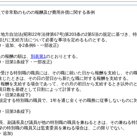
員で非常勤のものの報酬及び費用弁償に関する条例
、地方自治法
(昭和22年法律第67号)
第203条の2第5項の規定に基づき、
並びに支給方法について必要な事項を定めるものとする。
20・追加、令2条例6・一部改正)
員の報酬の額は、
別表第1
のとおりとする。
20・旧第1条繰下・一部改正)
で受ける特別職の職員には、その職に就いた日から報酬を支給し、その
生じたときは、その日の翌日から新たな職に対する報酬を支給する。
り報酬を支給する場合であって、その月の初日から支給するとき以外の
現日数を基礎として日割によって計算する。
20・旧第2条繰下)
規定する特別職の職員で、1年を通じ全くその職務に従事しないものに
20・旧第3条繰下)
長、副議長及び議員が他の特別職の職員を兼ねるときは、その兼ねる特
挙の特別職の職員又は監査委員を兼ねる場合は、この限りでない。
・追加)