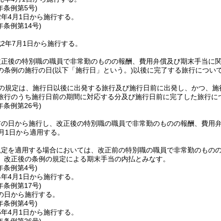
年
条例第5号)
2年4月1日から施行する。
年
条例第14号)
2年7月1日から施行する。
改正後の特別職の職員で非常勤のものの報酬、費用弁償及び期末手当に
の条例の施行の日
(以下「施行日」という。)
以後に完了する旅行につい
2の規定は、施行日以後に出発する旅行及び施行日前に出発し、かつ、施
旅行のうち施行日前の期間に対応する分及び施行日前に完了した旅行に
年
条例第26号)
布の日から施行し、改正後の特別職の職員で非常勤のものの報酬、費用
月1日から適用する。
規定を適用する場合においては、改正前の特別職の職員で非常勤のもの
、改正後の条例の規定による期末手当の内払とみなす。
年
条例第4号)
4年4月1日から施行する。
年
条例第17号)
の日から施行する。
年
条例第4号)
5年4月1日から施行する。