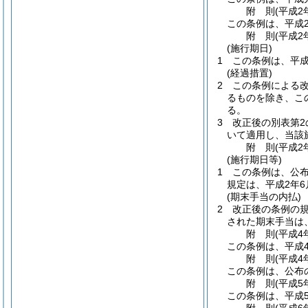
附
則
(平成2
この条例は、平成
附
則
(平成2
(施行期日)
1
この条例は、平成
(経過措置)
2
この条例による
るものを除き、こ
る。
3
改正後の別表第
いて適用し、当該
附
則
(平成2
(施行期日等)
1
この条例は、公
規定は、平成2年6
(期末手当の内払)
2
改正後の条例の
された期末手当は
附
則
(平成4
この条例は、平成
附
則
(平成4
この条例は、公布
附
則
(平成5
この条例は、平成