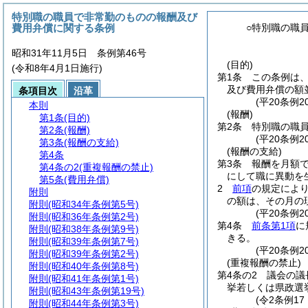
特別職の職員で非常勤のものの報酬及び
費用弁償に関する条例
○特別職の職
昭和31年11月5日 条例第46号
(目的)
(令和8年4月1日施行)
第1条
この条例は
及び費用弁償の額
条項目次
沿革
(平20条例
本則
(報酬)
第1条
(目的)
第2条
特別職の職
第2条
(報酬)
(平20条例
第3条
(報酬の支給)
(報酬の支給)
第4条
第3条
報酬を月額
第4条の2
(重複報酬の禁止)
にして職に異動を
第5条
(費用弁償)
2
前項
の規定によ
附則
の額は、その月の
附則
(昭和34年条例第5号)
(平20条例
附則
(昭和36年条例第2号)
第4条
前条第1項
に
附則
(昭和38年条例第9号)
きる。
附則
(昭和39年条例第7号)
(平20条例
附則
(昭和39年条例第2号)
(重複報酬の禁止)
附則
(昭和40年条例第8号)
第4条の2
議会の議
附則
(昭和41年条例第1号)
挙若しくは県政選
附則
(昭和43年条例第19号)
(令2条例17
附則
(昭和44年条例第3号)