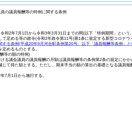
議員の議員報酬等の特例に関する条例
令和2年7月1日から令和3年3月31日までの間
(以下「特例期間」という。
して定める等の政令
(令和2年政令第11号)
第1条に規定する新型コロナウ
関する条例
(平成20年9月河合町条例第20号。以下「議員報酬等条例」と
を定めるものとする。
酬等の額の特例)
ける議会議員の議員報酬の月額は議員報酬等の条例第2条の規定にかかわ
減じて得た額とする。
ただし、期末手当の額の算出の基礎となる議員報
2年7月1日から施行する。