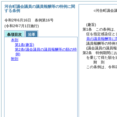
河合町議会議員の議員報酬等の特例に関
する条例
○河合町議会
令和2年6月16日 条例第16号
(趣旨)
(令和2年7月1日施行)
第1条
この条例は、
症を指定感染症と
条項目次
沿革
員の議員報酬等に
本則
議員報酬等の特例
第1条
(趣旨)
(議会議員の議員報
第2条
(議会議員の議員報酬等の額の特
第2条
特例期間にお
例)
を乗じて得た額を
附則
附
則
この条例は、令和