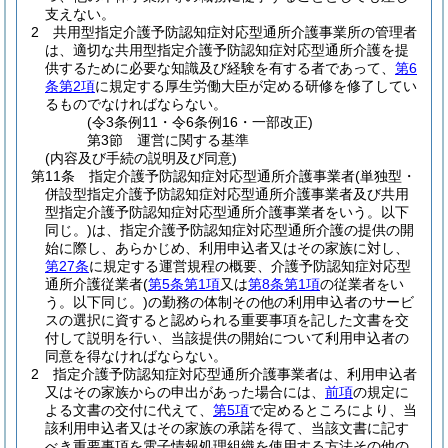
支えない。
2
共用型指定介護予防認知症対応型通所介護事業所の管理者
は、適切な共用型指定介護予防認知症対応型通所介護を提
供するために必要な知識及び経験を有する者であって、
第6
条第2項
に規定する厚生労働大臣が定める研修を修了してい
るものでなければならない。
(令3条例11・令6条例16・一部改正)
第3節
運営に関する基準
(内容及び手続の説明及び同意)
第11条
指定介護予防認知症対応型通所介護事業者
(単独型・
併設型指定介護予防認知症対応型通所介護事業者及び共用
型指定介護予防認知症対応型通所介護事業者をいう。以下
同じ。)
は、指定介護予防認知症対応型通所介護の提供の開
始に際し、あらかじめ、利用申込者又はその家族に対し、
第27条
に規定する運営規程の概要、介護予防認知症対応型
通所介護従業者
(
第5条第1項
又は
第8条第1項
の従業者をい
う。以下同じ。)
の勤務の体制その他の利用申込者のサービ
スの選択に資すると認められる重要事項を記した文書を交
付して説明を行い、当該提供の開始について利用申込者の
同意を得なければならない。
2
指定介護予防認知症対応型通所介護事業者は、利用申込者
又はその家族からの申出があった場合には、
前項
の規定に
よる文書の交付に代えて、
第5項
で定めるところにより、当
該利用申込者又はその家族の承諾を得て、当該文書に記す
べき重要事項を電子情報処理組織を使用する方法その他の