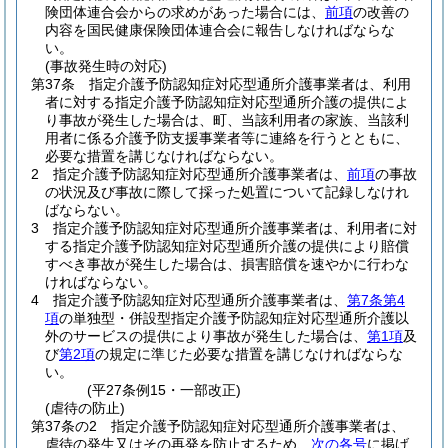
険団体連合会からの求めがあった場合には、
前項
の改善の
内容を国民健康保険団体連合会に報告しなければならな
い。
(事故発生時の対応)
第37条
指定介護予防認知症対応型通所介護事業者は、利用
者に対する指定介護予防認知症対応型通所介護の提供によ
り事故が発生した場合は、町、当該利用者の家族、当該利
用者に係る介護予防支援事業者等に連絡を行うとともに、
必要な措置を講じなければならない。
2
指定介護予防認知症対応型通所介護事業者は、
前項
の事故
の状況及び事故に際して採った処置について記録しなけれ
ばならない。
3
指定介護予防認知症対応型通所介護事業者は、利用者に対
する指定介護予防認知症対応型通所介護の提供により賠償
すべき事故が発生した場合は、損害賠償を速やかに行わな
ければならない。
4
指定介護予防認知症対応型通所介護事業者は、
第7条第4
項
の単独型・併設型指定介護予防認知症対応型通所介護以
外のサービスの提供により事故が発生した場合は、
第1項
及
び
第2項
の規定に準じた必要な措置を講じなければならな
い。
(平27条例15・一部改正)
(虐待の防止)
第37条の2
指定介護予防認知症対応型通所介護事業者は、
虐待の発生又はその再発を防止するため、
次の各号
に掲げ