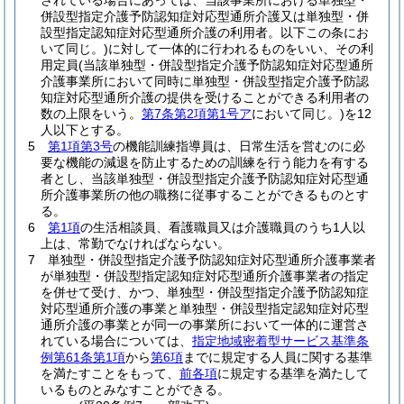
されている場合にあっては、当該事業所における単独型・
併設型指定介護予防認知症対応型通所介護又は単独型・併
設型指定認知症対応型通所介護の利用者。以下この条にお
いて同じ。)
に対して一体的に行われるものをいい、その利
用定員
(当該単独型・併設型指定介護予防認知症対応型通所
介護事業所において同時に単独型・併設型指定介護予防認
知症対応型通所介護の提供を受けることができる利用者の
数の上限をいう。
第7条第2項第1号ア
において同じ。)
を12
人以下とする。
5
第1項第3号
の機能訓練指導員は、日常生活を営むのに必
要な機能の減退を防止するための訓練を行う能力を有する
者とし、当該単独型・併設型指定介護予防認知症対応型通
所介護事業所の他の職務に従事することができるものとす
る。
6
第1項
の生活相談員、看護職員又は介護職員のうち1人以
上は、常勤でなければならない。
7
単独型・併設型指定介護予防認知症対応型通所介護事業者
が単独型・併設型指定認知症対応型通所介護事業者の指定
を併せて受け、かつ、単独型・併設型指定介護予防認知症
対応型通所介護の事業と単独型・併設型指定認知症対応型
通所介護の事業とが同一の事業所において一体的に運営さ
れている場合については、
指定地域密着型サービス基準条
例第61条第1項
から
第6項
までに規定する人員に関する基準
を満たすことをもって、
前各項
に規定する基準を満たして
いるものとみなすことができる。