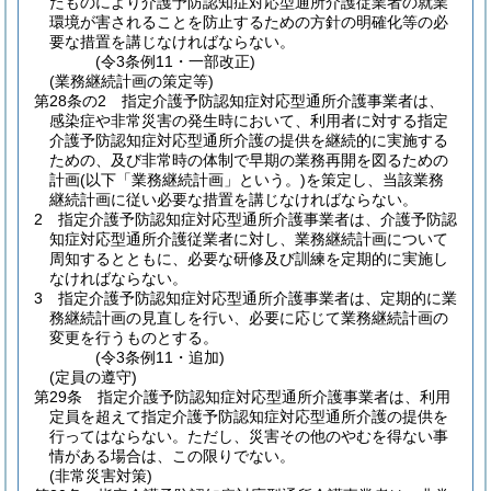
たものにより介護予防認知症対応型通所介護従業者の就業
環境が害されることを防止するための方針の明確化等の必
要な措置を講じなければならない。
(令3条例11・一部改正)
(業務継続計画の策定等)
第28条の2
指定介護予防認知症対応型通所介護事業者は、
感染症や非常災害の発生時において、利用者に対する指定
介護予防認知症対応型通所介護の提供を継続的に実施する
ための、及び非常時の体制で早期の業務再開を図るための
計画
(以下「業務継続計画」という。)
を策定し、当該業務
継続計画に従い必要な措置を講じなければならない。
2
指定介護予防認知症対応型通所介護事業者は、介護予防認
知症対応型通所介護従業者に対し、業務継続計画について
周知するとともに、必要な研修及び訓練を定期的に実施し
なければならない。
3
指定介護予防認知症対応型通所介護事業者は、定期的に業
務継続計画の見直しを行い、必要に応じて業務継続計画の
変更を行うものとする。
(令3条例11・追加)
(定員の遵守)
第29条
指定介護予防認知症対応型通所介護事業者は、利用
定員を超えて指定介護予防認知症対応型通所介護の提供を
行ってはならない。
ただし、災害その他のやむを得ない事
情がある場合は、この限りでない。
(非常災害対策)