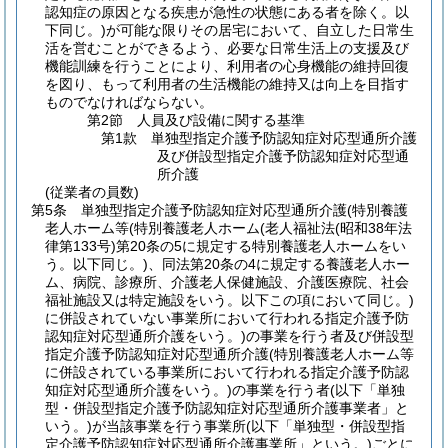
認知症の原因となる疾患が急性の状態にある者を除く。以
下同じ。)
が可能な限りその居宅において、自立した日常生
活を営むことができるよう、必要な日常生活上の支援及び
機能訓練を行うことにより、利用者の心身機能の維持回復
を図り、もって利用者の生活機能の維持又は向上を目指す
ものでなければならない。
第2節
人員及び設備に関する基準
第1款
単独型指定介護予防認知症対応型通所介護
及び併設型指定介護予防認知症対応型通
所介護
(従業者の員数)
第5条
単独型指定介護予防認知症対応型通所介護
(特別養護
老人ホーム等
(特別養護老人ホーム
(老人福祉法
(昭和38年法
律第133号)
第20条の5に規定する特別養護老人ホームをい
う。以下同じ。)
、同法第20条の4に規定する養護老人ホー
ム、病院、診療所、介護老人保健施設、介護医療院、社会
福祉施設又は特定施設をいう。以下この項において同じ。)
に併設されていない事業所において行われる指定介護予防
認知症対応型通所介護をいう。)
の事業を行う者及び併設型
指定介護予防認知症対応型通所介護
(特別養護老人ホーム等
に併設されている事業所において行われる指定介護予防認
知症対応型通所介護をいう。)
の事業を行う者
(以下「単独
型・併設型指定介護予防認知症対応型通所介護事業者」と
いう。)
が当該事業を行う事業所
(以下「単独型・併設型指
定介護予防認知症対応型通所介護事業所」という。)
ごとに