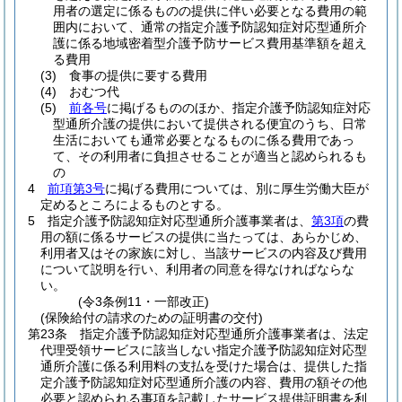
用者の選定に係るものの提供に伴い必要となる費用の範
囲内において、通常の指定介護予防認知症対応型通所介
護に係る地域密着型介護予防サービス費用基準額を超え
る費用
(3)
食事の提供に要する費用
(4)
おむつ代
(5)
前各号
に掲げるもののほか、指定介護予防認知症対応
型通所介護の提供において提供される便宜のうち、日常
生活においても通常必要となるものに係る費用であっ
て、その利用者に負担させることが適当と認められるも
の
4
前項第3号
に掲げる費用については、別に厚生労働大臣が
定めるところによるものとする。
5
指定介護予防認知症対応型通所介護事業者は、
第3項
の費
用の額に係るサービスの提供に当たっては、あらかじめ、
利用者又はその家族に対し、当該サービスの内容及び費用
について説明を行い、利用者の同意を得なければならな
い。
(令3条例11・一部改正)
(保険給付の請求のための証明書の交付)
第23条
指定介護予防認知症対応型通所介護事業者は、法定
代理受領サービスに該当しない指定介護予防認知症対応型
通所介護に係る利用料の支払を受けた場合は、提供した指
定介護予防認知症対応型通所介護の内容、費用の額その他
必要と認められる事項を記載したサービス提供証明書を利