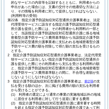
的なサービスの内容等を記録するとともに、利用者からの
申出があった場合には、文書の交付その他適切な方法によ
り、その情報を利用者に対して提供しなければならない。
(利用料等の受領)
第22条
指定介護予防認知症対応型通所介護事業者は、法定
代理受領サービスに該当する指定介護予防認知症対応型通
所介護を提供した際には、その利用者から利用料の一部と
して、当該指定介護予防認知症対応型通所介護に係る地域
密着型介護予防サービス費用基準額から当該指定介護予防
認知症対応型通所介護事業者に支払われる地域密着型介護
予防サービス費の額を控除して得た額の支払を受けるもの
とする。
2
指定介護予防認知症対応型通所介護事業者は、法定代理受
領サービスに該当しない指定介護予防認知症対応型通所介
護を提供した際にその利用者から支払を受ける利用料の額
と、指定介護予防認知症対応型通所介護に係る地域密着型
介護予防サービス費用基準額との間に、不合理な差額が生
じないようにしなければならない。
3
指定介護予防認知症対応型通所介護事業者は、
前2項
の支
払を受ける額のほか、次に掲げる費用の額の支払を利用者
から受けることができる。
(1)
利用者の選定により通常の事業の実施地域以外の地域
に居住する利用者に対して行う送迎に要する費用
(2)
指定介護予防認知症対応型通所介護に通常要する時間
を超える指定介護予防認知症対応型通所介護であって利