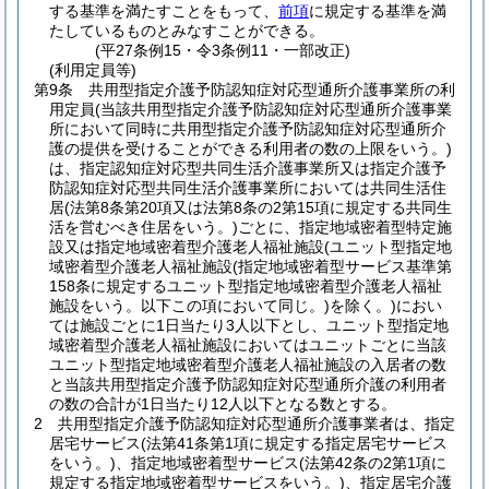
する基準を満たすことをもって、
前項
に規定する基準を満
たしているものとみなすことができる。
(平27条例15・令3条例11・一部改正)
(利用定員等)
第9条
共用型指定介護予防認知症対応型通所介護事業所の利
用定員
(当該共用型指定介護予防認知症対応型通所介護事業
所において同時に共用型指定介護予防認知症対応型通所介
護の提供を受けることができる利用者の数の上限をいう。)
は、指定認知症対応型共同生活介護事業所又は指定介護予
防認知症対応型共同生活介護事業所においては共同生活住
居
(法第8条第20項又は法第8条の2第15項に規定する共同生
活を営むべき住居をいう。)
ごとに、指定地域密着型特定施
設又は指定地域密着型介護老人福祉施設
(ユニット型指定地
域密着型介護老人福祉施設
(指定地域密着型サービス基準第
158条に規定するユニット型指定地域密着型介護老人福祉
施設をいう。以下この項において同じ。)
を除く。)
におい
ては施設ごとに1日当たり3人以下とし、ユニット型指定地
域密着型介護老人福祉施設においてはユニットごとに当該
ユニット型指定地域密着型介護老人福祉施設の入居者の数
と当該共用型指定介護予防認知症対応型通所介護の利用者
の数の合計が1日当たり12人以下となる数とする。
2
共用型指定介護予防認知症対応型通所介護事業者は、指定
居宅サービス
(法第41条第1項に規定する指定居宅サービス
をいう。)
、指定地域密着型サービス
(法第42条の2第1項に
規定する指定地域密着型サービスをいう。)
、指定居宅介護