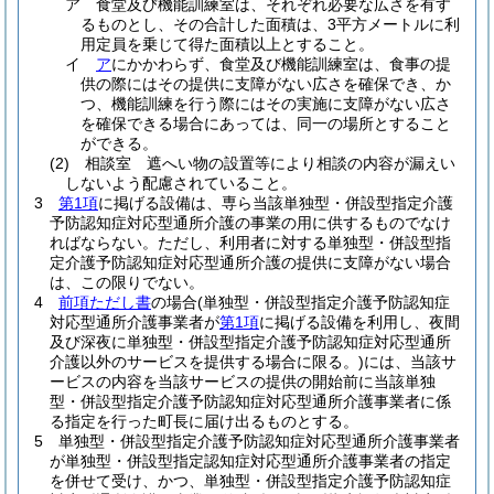
ア
食堂及び機能訓練室は、それぞれ必要な広さを有す
るものとし、その合計した面積は、3平方メートルに利
用定員を乗じて得た面積以上とすること。
イ
ア
にかかわらず、食堂及び機能訓練室は、食事の提
供の際にはその提供に支障がない広さを確保でき、か
つ、機能訓練を行う際にはその実施に支障がない広さ
を確保できる場合にあっては、同一の場所とすること
ができる。
(2)
相談室 遮へい物の設置等により相談の内容が漏えい
しないよう配慮されていること。
3
第1項
に掲げる設備は、専ら当該単独型・併設型指定介護
予防認知症対応型通所介護の事業の用に供するものでなけ
ればならない。
ただし、利用者に対する単独型・併設型指
定介護予防認知症対応型通所介護の提供に支障がない場合
は、この限りでない。
4
前項ただし書
の場合
(単独型・併設型指定介護予防認知症
対応型通所介護事業者が
第1項
に掲げる設備を利用し、夜間
及び深夜に単独型・併設型指定介護予防認知症対応型通所
介護以外のサービスを提供する場合に限る。)
には、当該サ
ービスの内容を当該サービスの提供の開始前に当該単独
型・併設型指定介護予防認知症対応型通所介護事業者に係
る指定を行った町長に届け出るものとする。
5
単独型・併設型指定介護予防認知症対応型通所介護事業者
が単独型・併設型指定認知症対応型通所介護事業者の指定
を併せて受け、かつ、単独型・併設型指定介護予防認知症