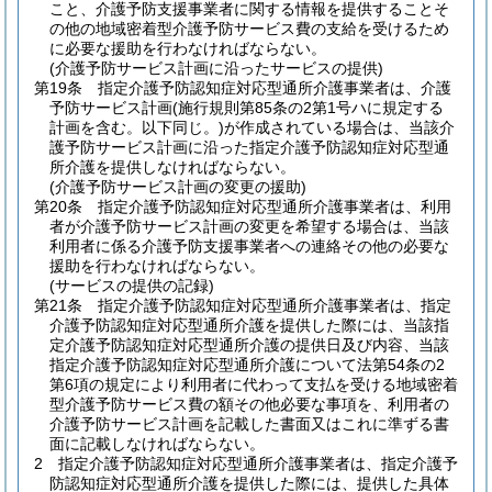
こと、介護予防支援事業者に関する情報を提供することそ
の他の地域密着型介護予防サービス費の支給を受けるため
に必要な援助を行わなければならない。
(介護予防サービス計画に沿ったサービスの提供)
第19条
指定介護予防認知症対応型通所介護事業者は、介護
予防サービス計画
(施行規則第85条の2第1号ハに規定する
計画を含む。以下同じ。)
が作成されている場合は、当該介
護予防サービス計画に沿った指定介護予防認知症対応型通
所介護を提供しなければならない。
(介護予防サービス計画の変更の援助)
第20条
指定介護予防認知症対応型通所介護事業者は、利用
者が介護予防サービス計画の変更を希望する場合は、当該
利用者に係る介護予防支援事業者への連絡その他の必要な
援助を行わなければならない。
(サービスの提供の記録)
第21条
指定介護予防認知症対応型通所介護事業者は、指定
介護予防認知症対応型通所介護を提供した際には、当該指
定介護予防認知症対応型通所介護の提供日及び内容、当該
指定介護予防認知症対応型通所介護について法第54条の2
第6項の規定により利用者に代わって支払を受ける地域密着
型介護予防サービス費の額その他必要な事項を、利用者の
介護予防サービス計画を記載した書面又はこれに準ずる書
面に記載しなければならない。
2
指定介護予防認知症対応型通所介護事業者は、指定介護予
防認知症対応型通所介護を提供した際には、提供した具体