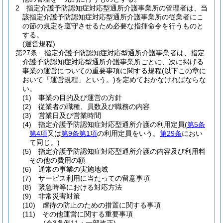
2
指定介護予防認知症対応型通所介護事業所の管理者は、当
該指定介護予防認知症対応型通所介護事業所の従業者にこ
の節の規定を遵守させるため必要な指揮命令を行うものと
する。
(運営規程)
第27条
指定介護予防認知症対応型通所介護事業者は、指定
介護予防認知症対応型通所介護事業所ごとに、次に掲げる
事業の運営についての重要事項に関する規程
(以下この章に
おいて「運営規程」という。)
を定めておかなければならな
い。
(1)
事業の目的及び運営の方針
(2)
従業者の職種、員数及び職務の内容
(3)
営業日及び営業時間
(4)
指定介護予防認知症対応型通所介護の利用定員
(
第5条
第4項
又は
第9条第1項
の利用定員をいう。
第29条
におい
て同じ。)
(5)
指定介護予防認知症対応型通所介護の内容及び利用料
その他の費用の額
(6)
通常の事業の実施地域
(7)
サービス利用に当たっての留意事項
(8)
緊急時等における対応方法
(9)
非常災害対策
(10)
虐待の防止のための措置に関する事項
(11)
その他運営に関する重要事項