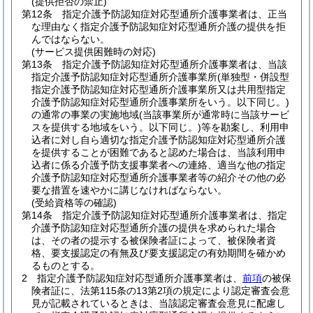
(提供拒否の禁止)
第12条
指定介護予防認知症対応型通所介護事業者は、正当
な理由なく指定介護予防認知症対応型通所介護の提供を拒
んではならない。
(サービス提供困難時の対応)
第13条
指定介護予防認知症対応型通所介護事業者は、当該
指定介護予防認知症対応型通所介護事業所
(単独型・併設型
指定介護予防認知症対応型通所介護事業所又は共用型指定
介護予防認知症対応型通所介護事業所をいう。以下同じ。)
の通常の事業の実施地域
(当該事業所が通常時に当該サービ
スを提供する地域をいう。以下同じ。)
等を勘案し、利用申
込者に対し自ら適切な指定介護予防認知症対応型通所介護
を提供することが困難であると認めた場合は、当該利用申
込者に係る介護予防支援事業者への連絡、適当な他の指定
介護予防認知症対応型通所介護事業者等の紹介その他の必
要な措置を速やかに講じなければならない。
(受給資格等の確認)
第14条
指定介護予防認知症対応型通所介護事業者は、指定
介護予防認知症対応型通所介護の提供を求められた場合
は、その者の提示する被保険者証によって、被保険者資
格、要支援認定の有無及び要支援認定の有効期間を確かめ
るものとする。
2
指定介護予防認知症対応型通所介護事業者は、
前項
の被保
険者証に、法第115条の13第2項の規定により認定審査会意
見が記載されているときは、当該認定審査会意見に配慮し