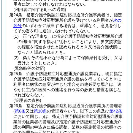
用者に対して交付しなければならない。
(利用者に関する町への通知)
第24条
指定介護予防認知症対応型通所介護事業者は、指定
介護予防認知症対応型通所介護を受けている利用者が
次の
各号
のいずれかに該当する場合は、遅滞なく、意見を付し
てその旨を町に通知しなければならない。
(1)
正当な理由なしに指定介護予防認知症対応型通所介護
の利用に関する指示に従わないことにより、要支援状態
の程度を増進させたと認められるとき又は要介護状態に
なったと認められるとき。
(2)
偽りその他不正な行為によって保険給付を受け、又は
受けようとしたとき。
(緊急時等の対応)
第25条
介護予防認知症対応型通所介護従業者は、現に指定
介護予防認知症対応型通所介護の提供を行っているときに
利用者に病状の急変が生じた場合その他必要な場合は、速
やかに主治の医師への連絡を行う等の必要な措置を講じな
ければならない。
(管理者の責務)
第26条
指定介護予防認知症対応型通所介護事業所の管理者
(
第6条
又は
第10条
の管理者をいう。以下この条及び
第42条
において同じ。)
は、指定介護予防認知症対応型通所介護事
業所の従業者の管理及び指定介護予防認知症対応型通所介
護の利用の申込みに係る調整、業務の実施状況の把握その
他の管理を一元的に行うものとする。