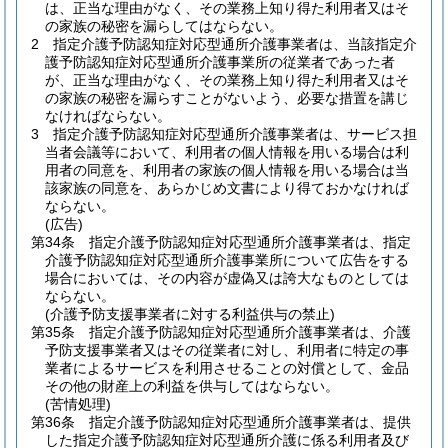
は、正当な理由がなく、その業務上知り得た利用者又はそ
の家族の秘密を漏らしてはならない。
2
指定介護予防認知症対応型通所介護事業者は、当該指定介
護予防認知症対応型通所介護事業所の従業者であった者
が、正当な理由がなく、その業務上知り得た利用者又はそ
の家族の秘密を漏らすことがないよう、必要な措置を講じ
なければならない。
3
指定介護予防認知症対応型通所介護事業者は、サービス担
当者会議等において、利用者の個人情報を用いる場合は利
用者の同意を、利用者の家族の個人情報を用いる場合は当
該家族の同意を、あらかじめ文書により得ておかなければ
ならない。
(広告)
第34条
指定介護予防認知症対応型通所介護事業者は、指定
介護予防認知症対応型通所介護事業所について広告をする
場合においては、その内容が虚偽又は誇大なものとしては
ならない。
(介護予防支援事業者に対する利益供与の禁止)
第35条
指定介護予防認知症対応型通所介護事業者は、介護
予防支援事業者又はその従業者に対し、利用者に特定の事
業者によるサービスを利用させることの対償として、金品
その他の財産上の利益を供与してはならない。
(苦情処理)
第36条
指定介護予防認知症対応型通所介護事業者は、提供
した指定介護予防認知症対応型通所介護に係る利用者及び