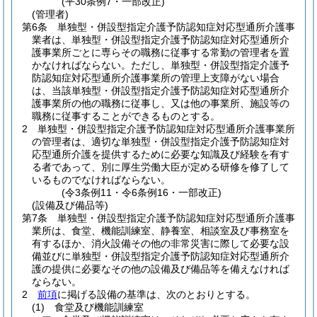
(平30条例7・一部改正)
(管理者)
第6条
単独型・併設型指定介護予防認知症対応型通所介護事
業者は、単独型・併設型指定介護予防認知症対応型通所介
護事業所ごとに専らその職務に従事する常勤の管理者を置
かなければならない。
ただし、単独型・併設型指定介護予
防認知症対応型通所介護事業所の管理上支障がない場合
は、当該単独型・併設型指定介護予防認知症対応型通所介
護事業所の他の職務に従事し、又は他の事業所、施設等の
職務に従事することができるものとする。
2
単独型・併設型指定介護予防認知症対応型通所介護事業所
の管理者は、適切な単独型・併設型指定介護予防認知症対
応型通所介護を提供するために必要な知識及び経験を有す
る者であって、別に厚生労働大臣が定める研修を修了して
いるものでなければならない。
(令3条例11・令6条例16・一部改正)
(設備及び備品等)
第7条
単独型・併設型指定介護予防認知症対応型通所介護事
業所は、食堂、機能訓練室、静養室、相談室及び事務室を
有するほか、消火設備その他の非常災害に際して必要な設
備並びに単独型・併設型指定介護予防認知症対応型通所介
護の提供に必要なその他の設備及び備品等を備えなければ
ならない。
2
前項
に掲げる設備の基準は、次のとおりとする。
(1)
食堂及び機能訓練室