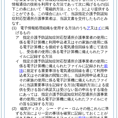
情報通信の技術を利用する方法であって次に掲げるもの
(以
下この条において「電磁的方法」という。)
により提供する
ことができる。
この場合において、当該指定介護予防認知
症対応型通所介護事業者は、当該文書を交付したものとみ
なす。
(1)
電子情報処理組織を使用する方法のうち
ア
又は
イ
に掲
げるもの
ア
指定介護予防認知症対応型通所介護事業者の使用に
係る電子計算機と利用申込者又はその家族の使用に係
る電子計算機とを接続する電気通信回線を通じて送信
し、受信者の使用に係る電子計算機に備えられたファ
イルに記録する方法
イ
指定介護予防認知症対応型通所介護事業者の使用に
係る電子計算機に備えられたファイルに記録された
前
項
に規定する重要事項を電気通信回線を通じて利用申
込者又はその家族の閲覧に供し、当該利用申込者又は
その家族の使用に係る電子計算機に備えられたファイ
ルに当該重要事項を記録する方法
(電磁的方法による提
供を受ける旨の承諾又は受けない旨の申出をする場合
にあっては、指定介護予防認知症対応型通所介護事業
者の使用に係る電子計算機に備えられたファイルにそ
の旨を記録する方法)
(2)
磁気ディスク、シー・ディー・ロムその他これらに準
ずる方法により一定の事項を確実に記録しておくことが