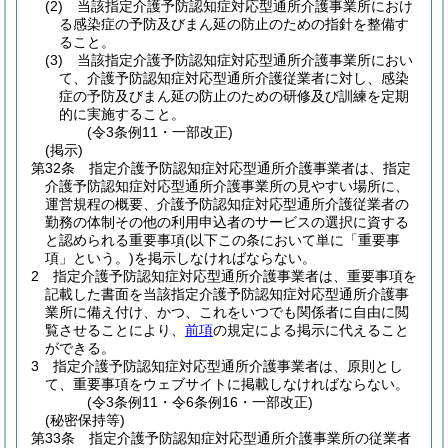
(2)
当該指定介護予防認知症対応型通所介護事業所におけ
る感染症の予防及びまん延の防止のための指針を整備す
ること。
(3)
当該指定介護予防認知症対応型通所介護事業所におい
て、介護予防認知症対応型通所介護従業者に対し、感染
症の予防及びまん延の防止のための研修及び訓練を定期
的に実施すること。
(令3条例11・一部改正)
(掲示)
第32条
指定介護予防認知症対応型通所介護事業者は、指定
介護予防認知症対応型通所介護事業所の見やすい場所に、
運営規程の概要、介護予防認知症対応型通所介護従業者の
勤務の体制その他の利用申込者のサービスの選択に資する
と認められる重要事項
(以下この条において単に「重要事
項」という。)
を掲示しなければならない。
2
指定介護予防認知症対応型通所介護事業者は、重要事項を
記載した書面を当該指定介護予防認知症対応型通所介護事
業所に備え付け、かつ、これをいつでも関係者に自由に閲
覧させることにより、
前項
の規定による掲示に代えること
ができる。
3
指定介護予防認知症対応型通所介護事業者は、原則とし
て、重要事項をウェブサイトに掲載しなければならない。
(令3条例11・令6条例16・一部改正)
(秘密保持等)
第33条
指定介護予防認知症対応型通所介護事業所の従業者