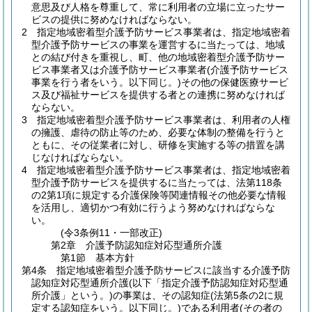
意思及び人格を尊重して、常に利用者の立場に立ったサー
ビスの提供に努めなければならない。
2
指定地域密着型介護予防サービス事業者は、指定地域密着
型介護予防サービスの事業を運営するに当たっては、地域
との結び付きを重視し、町、他の地域密着型介護予防サー
ビス事業者又は介護予防サービス事業者
(介護予防サービス
事業を行う者をいう。以下同じ。)
その他の保健医療サービ
ス及び福祉サービスを提供する者との連携に努めなければ
ならない。
3
指定地域密着型介護予防サービス事業者は、利用者の人権
の擁護、虐待の防止等のため、必要な体制の整備を行うと
ともに、その従業者に対し、研修を実施する等の措置を講
じなければならない。
4
指定地域密着型介護予防サービス事業者は、指定地域密着
型介護予防サービスを提供するに当たっては、法第118条
の2第1項に規定する介護保険等関連情報その他必要な情報
を活用し、適切かつ有効に行うよう努めなければならな
い。
(令3条例11・一部改正)
第2章
介護予防認知症対応型通所介護
第1節
基本方針
第4条
指定地域密着型介護予防サービスに該当する介護予防
認知症対応型通所介護
(以下「指定介護予防認知症対応型通
所介護」という。)
の事業は、その認知症
(法第5条の2に規
定する認知症をいう。以下同じ。)
である利用者
(その者の