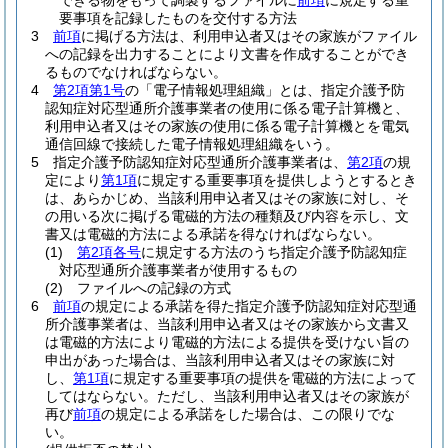
できる物をもって調製するファイルに
前項
に規定する重
要事項を記録したものを交付する方法
3
前項
に掲げる方法は、利用申込者又はその家族がファイル
への記録を出力することにより文書を作成することができ
るものでなければならない。
4
第2項第1号
の「電子情報処理組織」とは、指定介護予防
認知症対応型通所介護事業者の使用に係る電子計算機と、
利用申込者又はその家族の使用に係る電子計算機とを電気
通信回線で接続した電子情報処理組織をいう。
5
指定介護予防認知症対応型通所介護事業者は、
第2項
の規
定により
第1項
に規定する重要事項を提供しようとするとき
は、あらかじめ、当該利用申込者又はその家族に対し、そ
の用いる次に掲げる電磁的方法の種類及び内容を示し、文
書又は電磁的方法による承諾を得なければならない。
(1)
第2項各号
に規定する方法のうち指定介護予防認知症
対応型通所介護事業者が使用するもの
(2)
ファイルへの記録の方式
6
前項
の規定による承諾を得た指定介護予防認知症対応型通
所介護事業者は、当該利用申込者又はその家族から文書又
は電磁的方法により電磁的方法による提供を受けない旨の
申出があった場合は、当該利用申込者又はその家族に対
し、
第1項
に規定する重要事項の提供を電磁的方法によって
してはならない。
ただし、当該利用申込者又はその家族が
再び
前項
の規定による承諾をした場合は、この限りでな
い。