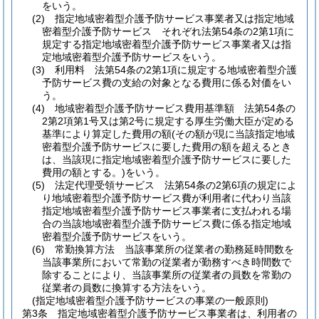
をいう。
(2)
指定地域密着型介護予防サービス事業者又は指定地域
密着型介護予防サービス それぞれ法第54条の2第1項に
規定する指定地域密着型介護予防サービス事業者又は指
定地域密着型介護予防サービスをいう。
(3)
利用料 法第54条の2第1項に規定する地域密着型介護
予防サービス費の支給の対象となる費用に係る対価をい
う。
(4)
地域密着型介護予防サービス費用基準額 法第54条の
2第2項第1号又は第2号に規定する厚生労働大臣が定める
基準により算定した費用の額
(その額が現に当該指定地域
密着型介護予防サービスに要した費用の額を超えるとき
は、当該現に指定地域密着型介護予防サービスに要した
費用の額とする。)
をいう。
(5)
法定代理受領サービス 法第54条の2第6項の規定によ
り地域密着型介護予防サービス費が利用者に代わり当該
指定地域密着型介護予防サービス事業者に支払われる場
合の当該地域密着型介護予防サービス費に係る指定地域
密着型介護予防サービスをいう。
(6)
常勤換算方法 当該事業所の従業者の勤務延時間数を
当該事業所において常勤の従業者が勤務すべき時間数で
除することにより、当該事業所の従業者の員数を常勤の
従業者の員数に換算する方法をいう。
(指定地域密着型介護予防サービスの事業の一般原則)
第3条
指定地域密着型介護予防サービス事業者は、利用者の