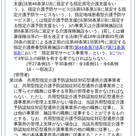
支援
(法第46条第1項に規定する指定居宅介護支援をい
う。)
、指定介護予防サービス
(法第53条第1項に規定する指
定介護予防サービスをいう。)
、指定地域密着型介護予防サ
ービス若しくは指定介護予防支援
(法第58条第1項に規定す
る指定介護予防支援をいう。)
の事業又は介護保険施設
(法
第8条第25項に規定する介護保険施設をいう。)
若しくは健
康保険法等の一部を改正する法律
(平成18年法律第83号)
第
26条の規定による改正前の法第48条第1項第3号に規定する
指定介護療養型医療施設の運営
(
第44条第7項
及び
第71条第
9項
において「指定居宅サービス事業等」という。)
につい
て3年以上の経験を有する者でなければならない。
(平27条例15・平30条例7・令3条例11・令6条例
16・一部改正)
(管理者)
第10条
共用型指定介護予防認知症対応型通所介護事業者
は、共用型指定介護予防認知症対応型通所介護事業所ごと
に専らその職務に従事する常勤の管理者を置かなければな
らない。
ただし、共用型指定介護予防認知症対応型通所介
護事業所の管理上支障がない場合は、当該共用型指定介護
予防認知症対応型通所介護事業所の他の職務に従事し、又
は他の事業所、施設等の職務に従事することができるもの
とする。
なお、共用型指定介護予防認知症対応型通所介護
事業所の管理上支障がない場合は、当該共用型指定介護予
防認知症対応型通所介護事業所の他の職務に従事し、か
つ、他の本体事業所等の職務に従事することとしても差し