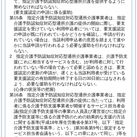
て、指定介護予防認知症対応型通所介護を提供するように
努めなければならない。
(要支援認定の申請に係る援助)
第15条
指定介護予防認知症対応型通所介護事業者は、指定
介護予防認知症対応型通所介護の提供の開始に際し、要支
援認定を受けていない利用申込者については、要支援認定
の申請が既に行われているかどうかを確認し、申請が行わ
れていない場合は、当該利用申込者の意思を踏まえて速や
かに当該申請が行われるよう必要な援助を行わなければな
らない。
2
指定介護予防認知症対応型通所介護事業者は、介護予防支
援
(これに相当するサービスを含む。)
が利用者に対して行
われていない等の場合であって必要と認めるときは、要支
援認定の更新の申請が、遅くとも当該利用者が受けている
要支援認定の有効期間が終了する日の30日前にはなされる
よう、必要な援助を行わなければならない。
(心身の状況等の把握)
第16条
指定介護予防認知症対応型通所介護事業者は、指定
介護予防認知症対応型通所介護の提供に当たっては、利用
者に係る介護予防支援事業者が開催するサービス担当者会
議
(指定介護予防支援等の事業の人員及び運営並びに指定介
護予防支援等に係る介護予防のための効果的な支援の方法
に関する基準
(平成18年厚生労働省令第37号。以下「指定
介護予防支援等基準」という。)
第30条第9号に規定するサ
ービス担当者会議をいう。以下この章において同じ。)
等を