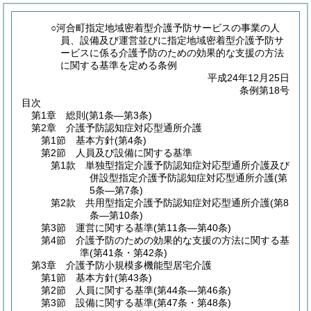
○河合町指定地域密着型介護予防サービスの事業の人
員、設備及び運営並びに指定地域密着型介護予防サ
ービスに係る介護予防のための効果的な支援の方法
に関する基準を定める条例
平成24年12月25日
条例第18号
目次
第1章
総則
(第1条―第3条)
第2章
介護予防認知症対応型通所介護
第1節
基本方針
(第4条)
第2節
人員及び設備に関する基準
第1款
単独型指定介護予防認知症対応型通所介護及び
併設型指定介護予防認知症対応型通所介護
(第
5条―第7条)
第2款
共用型指定介護予防認知症対応型通所介護
(第8
条―第10条)
第3節
運営に関する基準
(第11条―第40条)
第4節
介護予防のための効果的な支援の方法に関する基
準
(第41条・第42条)
第3章
介護予防小規模多機能型居宅介護
第1節
基本方針
(第43条)
第2節
人員に関する基準
(第44条―第46条)
第3節
設備に関する基準
(第47条・第48条)