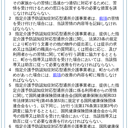
その家族からの苦情に迅速かつ適切に対応するために、苦
情を受け付けるための窓口を設置する等の必要な措置を講
じなければならない。
2
指定介護予防認知症対応型通所介護事業者は、
前項
の苦情
を受け付けた場合には、当該苦情の内容等を記録しなけれ
ばならない。
3
指定介護予防認知症対応型通所介護事業者は、提供した指
定介護予防認知症対応型通所介護に関し、法第23条の規定
により町が行う文書その他の物件の提出若しくは提示の求
め又は当該町の職員からの質問若しくは照会に応じ、及び
利用者からの苦情に関して町が行う調査に協力するととも
に、町から指導又は助言を受けた場合においては、当該指
導又は助言に従って必要な改善を行わなければならない。
4
指定介護予防認知症対応型通所介護事業者は、町からの求
めがあった場合には、
前項
の改善の内容を町に報告しなけ
ればならない。
5
指定介護予防認知症対応型通所介護事業者は、提供した指
定介護予防認知症対応型通所介護に係る利用者からの苦情
に関して国民健康保険団体連合会
(国民健康保険法
(昭和33
年法律第192号)
第45条第5項に規定する国民健康保険団体
連合会をいう。以下同じ。)
が行う法第176条第1項第3号の
調査に協力するとともに、国民健康保険団体連合会から同
号の指導又は助言を受けた場合においては、当該指導又は
助言に従って必要な改善を行わなければならない。
6
指定介護予防認知症対応型通所介護事業者は、国民健康保