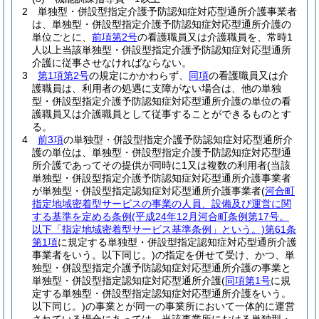
2
単独型・併設型指定介護予防認知症対応型通所介護事業者
は、単独型・併設型指定介護予防認知症対応型通所介護の
単位ごとに、
前項第2号
の看護職員又は介護職員を、常時1
人以上当該単独型・併設型指定介護予防認知症対応型通所
介護に従事させなければならない。
3
第1項第2号
の規定にかかわらず、
同項
の看護職員又は介
護職員は、利用者の処遇に支障がない場合は、他の単独
型・併設型指定介護予防認知症対応型通所介護の単位の看
護職員又は介護職員として従事することができるものとす
る。
4
前3項
の単独型・併設型指定介護予防認知症対応型通所介
護の単位は、単独型・併設型指定介護予防認知症対応型通
所介護であってその提供が同時に1又は複数の利用者
(当該
単独型・併設型指定介護予防認知症対応型通所介護事業者
が単独型・併設型指定認知症対応型通所介護事業者
(
河合町
指定地域密着型サービスの事業の人員、設備及び運営に関
する基準を定める条例
(平成24年12月河合町条例第17号。
以下「指定地域密着型サービス基準条例」という。)
第61条
第1項
に規定する単独型・併設型指定認知症対応型通所介護
事業者をいう。以下同じ。)
の指定を併せて受け、かつ、単
独型・併設型指定介護予防認知症対応型通所介護の事業と
単独型・併設型指定認知症対応型通所介護
(
同項第1号
に規
定する単独型・併設型指定認知症対応型通所介護をいう。
以下同じ。)
の事業とが同一の事業所において一体的に運営