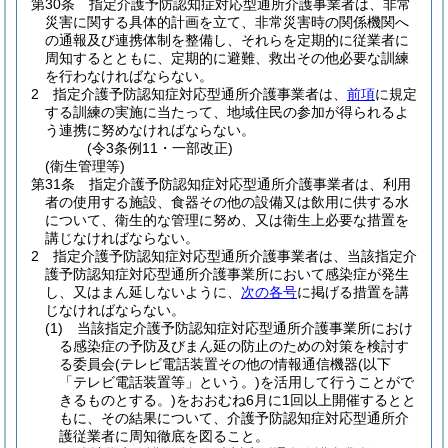
第30条
指定介護予防認知症対応型通所介護事業者は、非常
災害に関する具体的計画を立て、非常災害時の関係機関へ
の通報及び連携体制を整備し、それらを定期的に従業者に
周知するとともに、定期的に避難、救出その他必要な訓練
を行わなければならない。
2
指定介護予防認知症対応型通所介護事業者は、
前項
に規定
する訓練の実施に当たって、地域住民の参加が得られるよ
う連携に努めなければならない。
(令3条例11・一部改正)
(衛生管理等)
第31条
指定介護予防認知症対応型通所介護事業者は、利用
者の使用する施設、食器その他の設備又は飲用に供する水
について、衛生的な管理に努め、又は衛生上必要な措置を
講じなければならない。
2
指定介護予防認知症対応型通所介護事業者は、当該指定介
護予防認知症対応型通所介護事業所において感染症が発生
し、又はまん延しないように、
次の各号
に掲げる措置を講
じなければならない。
(1)
当該指定介護予防認知症対応型通所介護事業所におけ
る感染症の予防及びまん延の防止のための対策を検討す
る委員会
(テレビ電話装置その他の情報通信機器
(以下
「テレビ電話装置等」という。)
を活用して行うことがで
きるものとする。)
をおおむね6月に1回以上開催するとと
もに、その結果について、介護予防認知症対応型通所介
護従業者に周知徹底を図ること。