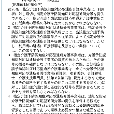
(令3条例11・一部改正)
(勤務体制の確保等)
第28条
指定介護予防認知症対応型通所介護事業者は、利用
者に対し適切な指定介護予防認知症対応型通所介護を提供
できるよう、指定介護予防認知症対応型通所介護事業所ご
とに従業者の勤務の体制を定めておかなければならない。
2
指定介護予防認知症対応型通所介護事業者は、指定介護予
防認知症対応型通所介護事業所ごとに、当該指定介護予防
認知症対応型通所介護事業所の従業者によって指定介護予
防認知症対応型通所介護を提供しなければならない。
ただ
し、利用者の処遇に直接影響を及ぼさない業務について
は、この限りでない。
3
指定介護予防認知症対応型通所介護事業者は、介護予防認
知症対応型通所介護従業者の資質の向上のために、その研
修の機会を確保しなければならない。
その際、当該指定介
護予防認知症対応型通所介護事業者は、全ての介護予防認
知症対応型通所介護従業者
(看護師、准看護師、介護福祉
士、介護支援専門員、法第 8条第2項に規定する政令で定め
る者等の資格を有する者その他これに類する者を除く。)
に
対し、認知症介護に係る基礎的な研修を受講させるために
必要な措置を講じなければならない。
4
指定介護予防認知症対応型通所介護事業者は、適切な指定
介護予防認知症対応型通所介護の提供を確保する観点か
ら、職場において行われる性的な言動又は優越的な関係を
背景とした言動であって業務上必要かつ相当な範囲を超え