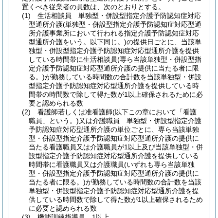
置くべき従業者の員数は、次のとおりとする。
(1)
生活相談員 単独型・併設型指定介護予防認知症対応
型通所介護
(単独型・併設型指定介護予防認知症対応型通
所介護事業所において行われる指定介護予防認知症対応
型通所介護をいう。以下同じ。)
の提供日ごとに、当該単
独型・併設型指定介護予防認知症対応型通所介護を提供
している時間帯に生活相談員
(専ら当該単独型・併設型指
定介護予防認知症対応型通所介護の提供に当たる者に限
る。)
が勤務している時間数の合計数を当該単独型・併設
型指定介護予防認知症対応型通所介護を提供している時
間帯の時間数で除して得た数が1以上確保されるために必
要と認められる数
(2)
看護師若しくは准看護師
(以下この章において「看護
職員」という。)
又は介護職員 単独型・併設型指定介護
予防認知症対応型通所介護の単位ごとに、専ら当該単独
型・併設型指定介護予防認知症対応型通所介護の提供に
当たる看護職員又は介護職員が1以上及び当該単独型・併
設型指定介護予防認知症対応型通所介護を提供している
時間帯に看護職員又は介護職員
(いずれも専ら当該単独
型・併設型指定介護予防認知症対応型通所介護の提供に
当たる者に限る。)
が勤務している時間数の合計数を当該
単独型・併設型指定介護予防認知症対応型通所介護を提
供している時間数で除して得た数が1以上確保されるため
に必要と認められる数
(3)
機能訓練指導員 1以上