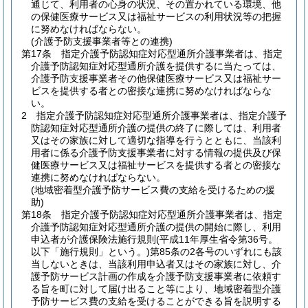
通じて、利用者の心身の状況、その置かれている環境、他
の保健医療サービス又は福祉サービスの利用状況等の把握
に努めなければならない。
(介護予防支援事業者等との連携)
第17条
指定介護予防認知症対応型通所介護事業者は、指定
介護予防認知症対応型通所介護を提供するに当たっては、
介護予防支援事業者その他保健医療サービス又は福祉サー
ビスを提供する者との密接な連携に努めなければならな
い。
2
指定介護予防認知症対応型通所介護事業者は、指定介護予
防認知症対応型通所介護の提供の終了に際しては、利用者
又はその家族に対して適切な指導を行うとともに、当該利
用者に係る介護予防支援事業者に対する情報の提供及び保
健医療サービス又は福祉サービスを提供する者との密接な
連携に努めなければならない。
(地域密着型介護予防サービス費の支給を受けるための援
助)
第18条
指定介護予防認知症対応型通所介護事業者は、指定
介護予防認知症対応型通所介護の提供の開始に際し、利用
申込者が介護保険法施行規則
(平成11年厚生省令第36号。
以下「施行規則」という。)
第85条の2各号のいずれにも該
当しないときは、当該利用申込者又はその家族に対し、介
護予防サービス計画の作成を介護予防支援事業者に依頼す
る旨を町に対して届け出ること等により、地域密着型介護
予防サービス費の支給を受けることができる旨を説明する