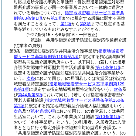
対応型通所介護の事業と単独型・併設型指定認知症対応型
通所介護の事業とが同一の事業所において一体的に運営さ
れている場合については、
指定地域密着型サービス基準条
例第63条第1項
から
第3項
までに規定する設備に関する基準
を満たすことをもって、
第1項
から
第3項
までに規定する基
準を満たしているものとみなすことができる。
(平27条例15・令6条例16・一部改正)
第2款
共用型指定介護予防認知症対応型通所介護
(従業者の員数)
第8条
指定認知症対応型共同生活介護事業所
(
指定地域密着
型サービス基準条例第110条第1項
に規定する指定認知症対
応型共同生活介護事業所をいう。以下同じ。)
若しくは指定
介護予防認知症対応型共同生活介護事業所
(
第71条第1項
に
規定する指定介護予防認知症対応型共同生活介護事業所を
いう。
次条
において同じ。)
の居間若しくは食堂又は指定地
域密着型特定施設
(
指定地域密着型サービス基準条例第129
条第1項
に規定する指定地域密着型特定施設をいう。
次条
及
び
第44条第6項
において同じ。)
若しくは指定地域密着型介
護老人福祉施設
(
指定地域密着型サービス基準条例第150条
第1項
に規定する指定地域密着型介護老人福祉施設をいう。
次条
及び
第44条第6項
において同じ。)
の食堂若しくは共同
生活室において、これらの事業所又は施設
(
第10条第1項
に
おいて「本体事業所」という。)
の利用者、入居者又は入所
者とともに行う指定介護予防認知症対応型通所介護
(以下
「共用型指定介護予防認知症対応型通所介護」という。)
の