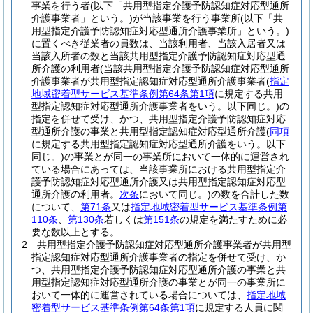
事業を行う者
(以下「共用型指定介護予防認知症対応型通所
介護事業者」という。)
が当該事業を行う事業所
(以下「共
用型指定介護予防認知症対応型通所介護事業所」という。)
に置くべき従業者の員数は、当該利用者、当該入居者又は
当該入所者の数と当該共用型指定介護予防認知症対応型通
所介護の利用者
(当該共用型指定介護予防認知症対応型通所
介護事業者が共用型指定認知症対応型通所介護事業者
(
指定
地域密着型サービス基準条例第64条第1項
に規定する共用
型指定認知症対応型通所介護事業者をいう。以下同じ。)
の
指定を併せて受け、かつ、共用型指定介護予防認知症対応
型通所介護の事業と共用型指定認知症対応型通所介護
(
同項
に規定する共用型指定認知症対応型通所介護をいう。以下
同じ。)
の事業とが同一の事業所において一体的に運営され
ている場合にあっては、当該事業所における共用型指定介
護予防認知症対応型通所介護又は共用型指定認知症対応型
通所介護の利用者。
次条
において同じ。)
の数を合計した数
について、
第71条
又は
指定地域密着型サービス基準条例第
110条
、
第130条
若しくは
第151条
の規定を満たすために必
要な数以上とする。
2
共用型指定介護予防認知症対応型通所介護事業者が共用型
指定認知症対応型通所介護事業者の指定を併せて受け、か
つ、共用型指定介護予防認知症対応型通所介護の事業と共
用型指定認知症対応型通所介護の事業とが同一の事業所に
おいて一体的に運営されている場合については、
指定地域
密着型サービス基準条例第64条第1項
に規定する人員に関