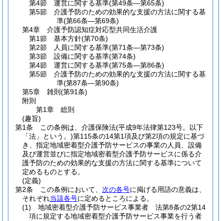
第4節
運営に関する基準
(第49条―第65条)
第5節
介護予防のための効果的な支援の方法に関する基
準
(第66条―第69条)
第4章
介護予防認知症対応型共同生活介護
第1節
基本方針
(第70条)
第2節
人員に関する基準
(第71条―第73条)
第3節
設備に関する基準
(第74条)
第4節
運営に関する基準
(第75条―第86条)
第5節
介護予防のための効果的な支援の方法に関する基
準
(第87条―第90条)
第5章
雑則
(第91条)
附則
第1章
総則
(趣旨)
第1条
この条例は、介護保険法
(平成9年法律第123号。以下
「法」という。)
第115条の14第1項及び第2項の規定に基づ
き、指定地域密着型介護予防サービスの事業の人員、設備
及び運営並びに指定地域密着型介護予防サービスに係る介
護予防のための効果的な支援の方法に関する基準について
定めるものとする。
(定義)
第2条
この条例において、
次の各号
に掲げる用語の意義は、
それぞれ
当該各号
に定めるところによる。
(1)
地域密着型介護予防サービス事業者 法第8条の2第14
項に規定する地域密着型介護予防サービス事業を行う者