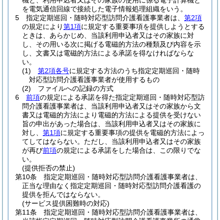
機と、利用申込者又はその家族の使用に係る電子計算機と
を電気通信回線で接続した電子情報処理組織をいう。
5
指定定期巡回・随時対応型訪問介護看護事業者は、
第2項
の規定により
第1項
に規定する重要事項を提供しようとする
ときは、あらかじめ、当該利用申込者又はその家族に対
し、その用いる次に掲げる電磁的方法の種類及び内容を示
し、文書又は電磁的方法による承諾を得なければならな
い。
(1)
第2項各号
に規定する方法のうち指定定期巡回・随時
対応型訪問介護看護事業者が使用するもの
(2)
ファイルへの記録の方式
6
前項
の規定による承諾を得た指定定期巡回・随時対応型訪
問介護看護事業者は、当該利用申込者又はその家族から文
書又は電磁的方法により電磁的方法による提供を受けない
旨の申出があった場合は、当該利用申込者又はその家族に
対し、
第1項
に規定する重要事項の提供を電磁的方法によっ
てしてはならない。
ただし、当該利用申込者又はその家族
が再び
前項
の規定による承諾をした場合は、この限りでな
い。
(提供拒否の禁止)
第10条
指定定期巡回・随時対応型訪問介護看護事業者は、
正当な理由なく指定定期巡回・随時対応型訪問介護看護の
提供を拒んではならない。
(サービス提供困難時の対応)
第11条
指定定期巡回・随時対応型訪問介護看護事業者は、