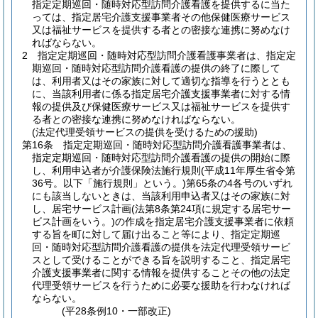
指定定期巡回・随時対応型訪問介護看護を提供するに当た
っては、指定居宅介護支援事業者その他保健医療サービス
又は福祉サービスを提供する者との密接な連携に努めなけ
ればならない。
2
指定定期巡回・随時対応型訪問介護看護事業者は、指定定
期巡回・随時対応型訪問介護看護の提供の終了に際して
は、利用者又はその家族に対して適切な指導を行うととも
に、当該利用者に係る指定居宅介護支援事業者に対する情
報の提供及び保健医療サービス又は福祉サービスを提供す
る者との密接な連携に努めなければならない。
(法定代理受領サービスの提供を受けるための援助)
第16条
指定定期巡回・随時対応型訪問介護看護事業者は、
指定定期巡回・随時対応型訪問介護看護の提供の開始に際
し、利用申込者が介護保険法施行規則
(平成11年厚生省令第
36号。以下「施行規則」という。)
第65条の4各号のいずれ
にも該当しないときは、当該利用申込者又はその家族に対
し、居宅サービス計画
(法第8条第24項に規定する居宅サー
ビス計画をいう。)
の作成を指定居宅介護支援事業者に依頼
する旨を町に対して届け出ること等により、指定定期巡
回・随時対応型訪問介護看護の提供を法定代理受領サービ
スとして受けることができる旨を説明すること、指定居宅
介護支援事業者に関する情報を提供することその他の法定
代理受領サービスを行うために必要な援助を行わなければ
ならない。
(平28条例10・一部改正)