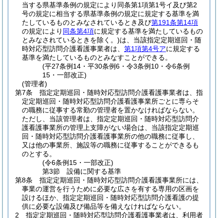
当する県基準条例の規定により同条第1項第1号イ及び第2
号の規定に相当する県基準条例の規定に規定する基準を満
たしているものとみなされているとき及び
第191条第14項
の規定により
同条第4項
に規定する基準を満たしているもの
とみなされているときを除く。)
は、当該指定定期巡回・随
時対応型訪問介護看護事業者は、
第1項第4号ア
に規定する
基準を満たしているものとみなすことができる。
(平27条例14・平30条例6・令3条例10・令6条例
15・一部改正)
(管理者)
第7条
指定定期巡回・随時対応型訪問介護看護事業者は、指
定定期巡回・随時対応型訪問介護看護事業所ごとに専らそ
の職務に従事する常勤の管理者を置かなければならない。
ただし、当該管理者は、指定定期巡回・随時対応型訪問介
護看護事業所の管理上支障がない場合は、当該指定定期巡
回・随時対応型訪問介護看護事業所の他の職務に従事し、
又は他の事業所、施設等の職務に従事することができるも
のとする。
(令6条例15・一部改正)
第3節
設備に関する基準
第8条
指定定期巡回・随時対応型訪問介護看護事業所には、
事業の運営を行うために必要な広さを有する専用の区画を
設けるほか、指定定期巡回・随時対応型訪問介護看護の提
供に必要な設備及び備品等を備えなければならない。
2
指定定期巡回・随時対応型訪問介護看護事業者は、利用者