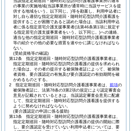
当該指定定期巡回・随時対応型訪問介護看護事業所の通常
の事業の実施地域
(当該事業所が通常時に当該サービスを提
供する地域をいう。以下同じ。)
等を勘案し、利用申込者に
対し自ら適切な指定定期巡回・随時対応型訪問介護看護を
提供することが困難であると認めた場合は、当該利用申込
者に係る指定居宅介護支援事業者
(法第46条第1項に規定す
る指定居宅介護支援事業者をいう。以下同じ。)
への連絡、
適当な他の指定定期巡回・随時対応型訪問介護看護事業者
等の紹介その他の必要な措置を速やかに講じなければなら
ない。
(受給資格等の確認)
第12条
指定定期巡回・随時対応型訪問介護看護事業者は、
指定定期巡回・随時対応型訪問介護看護の提供を求められ
た場合は、その者の提示する被保険者証によって、被保険
者資格、要介護認定の有無及び要介護認定の有効期間を確
かめるものとする。
2
指定定期巡回・随時対応型訪問介護看護事業者は、
前項
の
被保険者証に、法第78条の3第2項の規定により認定審査会
意見が記載されているときは、当該認定審査会意見に配慮
して、指定定期巡回・随時対応型訪問介護看護を提供する
ように努めなければならない。
(要介護認定の申請に係る援助)
第13条
指定定期巡回・随時対応型訪問介護看護事業者は、
指定定期巡回・随時対応型訪問介護看護の提供の開始に際
し、要介護認定を受けていない利用申込者については、要