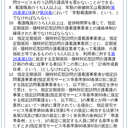
問サービスを行う訪問介護員等を置かないことができる。
9
看護職員のうち1人以上は、常勤の保健師又は看護師
(
第
25条第1項
及び
第26条
において「常勤看護師等」という。)
でなければならない。
10
看護職員のうち1人以上は、提供時間帯を通じて、指定
定期巡回・随時対応型訪問介護看護事業者との連絡体制が
確保された者でなければならない。
11
指定定期巡回・随時対応型訪問介護看護事業者は、指定
定期巡回・随時対応型訪問介護看護事業所ごとに、定期巡
回・随時対応型訪問介護看護従業者であって看護師、介護
福祉士等であるもののうち1人以上を、利用者に対する
第
26条第1項
に規定する定期巡回・随時対応型訪問介護看護
計画の作成に従事する者
(以下この章において「計画作成責
任者」という。)
としなければならない。
12
指定定期巡回・随時対応型訪問介護看護事業者が指定訪
問看護事業者
(指定居宅サービス等基準第60条第1項に規定
する指定訪問看護事業者をいう。以下同じ。)
の指定を併せ
て受け、かつ、指定定期巡回・随時対応型訪問介護看護の
事業と指定訪問看護
(指定居宅サービス等基準第59条に規定
する指定訪問看護をいう。以下同じ。)
の事業とが同一の事
業所において一体的に運営されている場合に、指定居宅サ
ービス等基準第60条第1項第1号イの規定に相当する法第74
条第1項及び第2項の規定に基づく奈良県の条例
(以下「県基
準条例」という。)
の規定に規定する人員に関する基準を満
たすとき
(指定居宅サービス等基準第60条第5項の規定に相