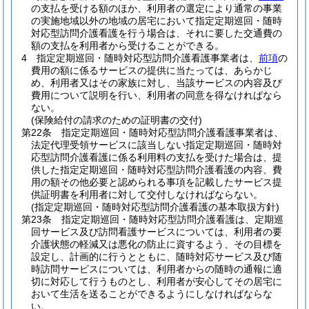
の支払を受ける額のほか、利用者の選定により通常の事業
の実施地域以外の地域の居宅において指定定期巡回・随時
対応型訪問介護看護を行う場合は、それに要した交通費の
額の支払を利用者から受けることができる。
4
指定定期巡回・随時対応型訪問介護看護事業者は、
前項
の
費用の額に係るサービスの提供に当たっては、あらかじ
め、利用者又はその家族に対し、当該サービスの内容及び
費用について説明を行い、利用者の同意を得なければなら
ない。
(保険給付の請求のための証明書の交付)
第22条
指定定期巡回・随時対応型訪問介護看護事業者は、
法定代理受領サービスに該当しない指定定期巡回・随時対
応型訪問介護看護に係る利用料の支払を受けた場合は、提
供した指定定期巡回・随時対応型訪問介護看護の内容、費
用の額その他必要と認められる事項を記載したサービス提
供証明書を利用者に対して交付しなければならない。
(指定定期巡回・随時対応型訪問介護看護の基本取扱方針)
第23条
指定定期巡回・随時対応型訪問介護看護は、定期巡
回サービス及び訪問看護サービスについては、利用者の要
介護状態の軽減又は悪化の防止に資するよう、その目標を
設定し、計画的に行うとともに、随時対応サービス及び随
時訪問サービスについては、利用者からの随時の通報に適
切に対応して行うものとし、利用者が安心してその居宅に
おいて生活を送ることができるようにしなければならな
い。