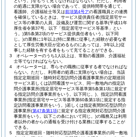
という。)
をもって充てなければならない。
ただし、利用者
の処遇に支障がない場合であって、提供時間帯を通じて、
看護師、介護福祉士等又は
前項第4号ア
の看護職員との連携
を確保しているときは、サービス提供責任者
(指定居宅サー
ビス等の事業の人員、設備及び運営に関する基準
(平成11年
厚生省令第37号。以下「指定居宅サービス等基準」とい
う。)
第5条第2項のサービス提供責任者をいう。以下同
じ。)
の業務に1年以上
(特に業務に従事した経験が必要な者
として厚生労働大臣が定めるものにあっては、3年以上)
従
事した経験を有する者をもって充てることができる。
3
オペレーターのうち1人以上は、常勤の看護師、介護福祉
士等でなければならない。
4
オペレーターは、専らその職務に従事する者でなければな
らない。
ただし、利用者の処遇に支障がない場合は、当該
指定定期巡回・随時対応型訪問介護看護事業所の定期巡回
サービス若しくは訪問看護サービス、同一敷地内の指定訪
問介護事業所
(指定居宅サービス等基準第5条第1項に規定す
る指定訪問介護事業所をいう。以下同じ。)
、指定訪問看護
事業所
(指定居宅サービス等基準第60条第1項に規定する指
定訪問看護事業所をいう。)
若しくは指定夜間対応型訪問介
護事業所
(
第47条第1項
に規定する指定夜間対応型訪問介護
事業所をいう。以下この条において同じ。)
の職務又は利用
者以外の者からの通報を受け付ける業務に従事することが
できる。
5
指定定期巡回・随時対応型訪問介護看護事業所の同一敷地