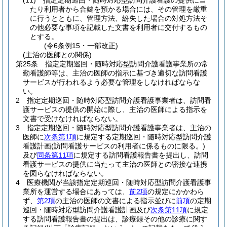
(11)
指定定期巡回・随時対応型訪問介護看護の提供に当
たり利用者から合鍵を預かる場合には、その管理を厳重
に行うとともに、管理方法、紛失した場合の対処方法そ
の他必要な事項を記載した文書を利用者に交付するもの
とする。
(令6条例15・一部改正)
(主治の医師との関係)
第25条
指定定期巡回・随時対応型訪問介護看護事業所の常
勤看護師等は、主治の医師の指示に基づき適切な訪問看護
サービスが行われるよう必要な管理をしなければならな
い。
2
指定定期巡回・随時対応型訪問介護看護事業者は、訪問看
護サービスの提供の開始に際し、主治の医師による指示を
文書で受けなければならない。
3
指定定期巡回・随時対応型訪問介護看護事業者は、主治の
医師に
次条第1項
に規定する定期巡回・随時対応型訪問介護
看護計画
(訪問看護サービスの利用者に係るものに限る。)
及び
同条第11項
に規定する訪問看護報告書を提出し、訪問
看護サービスの提供に当たって主治の医師との密接な連携
を図らなければならない。
4
医療機関が当該指定定期巡回・随時対応型訪問介護看護事
業所を運営する場合にあっては、
前2項
の規定にかかわら
ず、
第2項
の主治の医師の文書による指示並びに
前項
の定期
巡回・随時対応型訪問介護看護計画及び
次条第11項
に規定
する訪問看護報告書の提出は、診療録その他の診療に関す