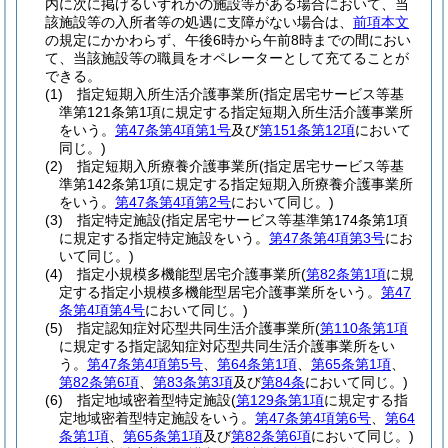
内に次に掲げるいずれかの施設等がある場合において、当
該施設等の入所者等の処遇に支障がない場合は、
前項本文
の規定にかかわらず、午後6時から午前8時までの間におい
て、当該施設等の職員をオペレーターとして充てることが
できる。
(1)
指定短期入所生活介護事業所
(指定居宅サービス等基
準第121条第1項に規定する指定短期入所生活介護事業所
をいう。
第47条第4項第1号
及び
第151条第12項
において
同じ。)
(2)
指定短期入所療養介護事業所
(指定居宅サービス等基
準第142条第1項に規定する指定短期入所療養介護事業所
をいう。
第47条第4項第2号
において同じ。)
(3)
指定特定施設
(指定居宅サービス等基準第174条第1項
に規定する指定特定施設をいう。
第47条第4項第3号
にお
いて同じ。)
(4)
指定小規模多機能型居宅介護事業所
(
第82条第1項
に規
定する指定小規模多機能型居宅介護事業所をいう。
第47
条第4項第4号
において同じ。)
(5)
指定認知症対応型共同生活介護事業所
(
第110条第1項
に規定する指定認知症対応型共同生活介護事業所をい
う。
第47条第4項第5号
、
第64条第1項
、
第65条第1項
、
第82条第6項
、
第83条第3項
及び
第84条
において同じ。)
(6)
指定地域密着型特定施設
(
第129条第1項
に規定する指
定地域密着型特定施設をいう。
第47条第4項第6号
、
第64
条第1項
、
第65条第1項
及び
第82条第6項
において同じ。)