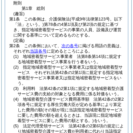
附則
第1章
総則
(趣旨)
第1条
この条例は、介護保険法
(平成9年法律第123号。以下
「法」という。)
第78条の4第1項及び第2項の規定に基づ
き、指定地域密着型サービスの事業の人員、設備及び運営
に関する基準について定めるものとする。
(定義)
第2条
この条例において、
次の各号
に掲げる用語の意義は、
それぞれ
当該各号
に定めるところによる。
(1)
地域密着型サービス事業者 法第8条第14項に規定す
る地域密着型サービス事業を行う者をいう。
(2)
指定地域密着型サービス事業者又は指定地域密着型サ
ービス それぞれ法第42条の2第1項に規定する指定地域
密着型サービス事業者又は指定地域密着型サービスをい
う。
(3)
利用料 法第42条の2第1項に規定する地域密着型介護
サービス費の支給の対象となる費用に係る対価をいう。
(4)
地域密着型介護サービス費用基準額 法第42条の2第2
項各号に規定する厚生労働大臣が定める基準により算定
した費用の額
(その額が現に当該指定地域密着型サービス
に要した費用の額を超えるときは、当該現に指定地域密
着型サービスに要した費用の額とする。)
をいう。
(5)
法定代理受領サービス 法第42条の2第6項の規定によ
り地域密着型介護サービス費が利用者に代わり当該指定