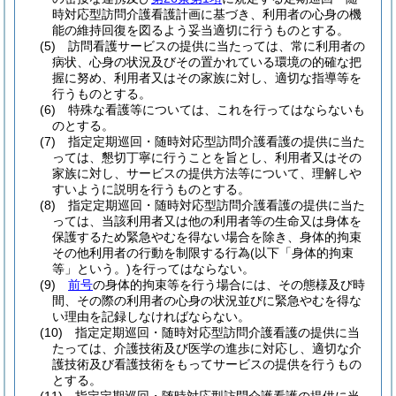
時対応型訪問介護看護計画に基づき、利用者の心身の機
能の維持回復を図るよう妥当適切に行うものとする。
(5)
訪問看護サービスの提供に当たっては、常に利用者の
病状、心身の状況及びその置かれている環境の的確な把
握に努め、利用者又はその家族に対し、適切な指導等を
行うものとする。
(6)
特殊な看護等については、これを行ってはならないも
のとする。
(7)
指定定期巡回・随時対応型訪問介護看護の提供に当た
っては、懇切丁寧に行うことを旨とし、利用者又はその
家族に対し、サービスの提供方法等について、理解しや
すいように説明を行うものとする。
(8)
指定定期巡回・随時対応型訪問介護看護の提供に当た
っては、当該利用者又は他の利用者等の生命又は身体を
保護するため緊急やむを得ない場合を除き、身体的拘束
その他利用者の行動を制限する行為
(以下「身体的拘束
等」という。)
を行ってはならない。
(9)
前号
の身体的拘束等を行う場合には、その態様及び時
間、その際の利用者の心身の状況並びに緊急やむを得な
い理由を記録しなければならない。
(10)
指定定期巡回・随時対応型訪問介護看護の提供に当
たっては、介護技術及び医学の進歩に対応し、適切な介
護技術及び看護技術をもってサービスの提供を行うもの
とする。