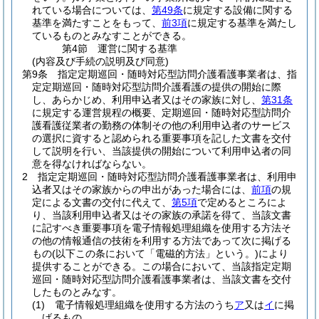
れている場合については、
第49条
に規定する設備に関する
基準を満たすことをもって、
前3項
に規定する基準を満たし
ているものとみなすことができる。
第4節
運営に関する基準
(内容及び手続の説明及び同意)
第9条
指定定期巡回・随時対応型訪問介護看護事業者は、指
定定期巡回・随時対応型訪問介護看護の提供の開始に際
し、あらかじめ、利用申込者又はその家族に対し、
第31条
に規定する運営規程の概要、定期巡回・随時対応型訪問介
護看護従業者の勤務の体制その他の利用申込者のサービス
の選択に資すると認められる重要事項を記した文書を交付
して説明を行い、当該提供の開始について利用申込者の同
意を得なければならない。
2
指定定期巡回・随時対応型訪問介護看護事業者は、利用申
込者又はその家族からの申出があった場合には、
前項
の規
定による文書の交付に代えて、
第5項
で定めるところによ
り、当該利用申込者又はその家族の承諾を得て、当該文書
に記すべき重要事項を電子情報処理組織を使用する方法そ
の他の情報通信の技術を利用する方法であって次に掲げる
もの
(以下この条において「電磁的方法」という。)
により
提供することができる。
この場合において、当該指定定期
巡回・随時対応型訪問介護看護事業者は、当該文書を交付
したものとみなす。
(1)
電子情報処理組織を使用する方法のうち
ア
又は
イ
に掲
げるもの