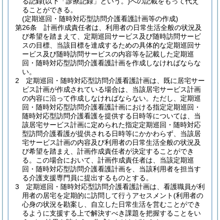
る記録
(以下「診療記録」という。)
への記載をもって代え
ることができる。
(定期巡回・随時対応型訪問介護看護計画等の作成)
第26条
計画作成責任者は、利用者の日常生活全般の状況及
び希望を踏まえて、定期巡回サービス及び随時訪問サービ
スの目標、当該目標を達成するための具体的な定期巡回サ
ービス及び随時訪問サービスの内容等を記載した定期巡
回・随時対応型訪問介護看護計画を作成しなければならな
い。
2
定期巡回・随時対応型訪問介護看護計画は、既に居宅サー
ビス計画が作成されている場合は、当該居宅サービス計画
の内容に沿って作成しなければならない。
ただし、定期巡
回・随時対応型訪問介護看護計画における指定定期巡回・
随時対応型訪問介護看護を提供する日時等については、当
該居宅サービス計画に定められた指定定期巡回・随時対応
型訪問介護看護が提供される日時等にかかわらず、当該居
宅サービス計画の内容及び利用者の日常生活全般の状況及
び希望を踏まえ、計画作成責任者が決定することができ
る。
この場合において、計画作成責任者は、当該定期巡
回・随時対応型訪問介護看護計画を、当該利用者を担当す
る介護支援専門員に提出するものとする。
3
定期巡回・随時対応型訪問介護看護計画は、看護職員が利
用者の居宅を定期的に訪問して行うアセスメント
(利用者の
心身の状況を勘案し、自立した日常生活を営むことができ
るように支援する上で解決すべき課題を把握することをい