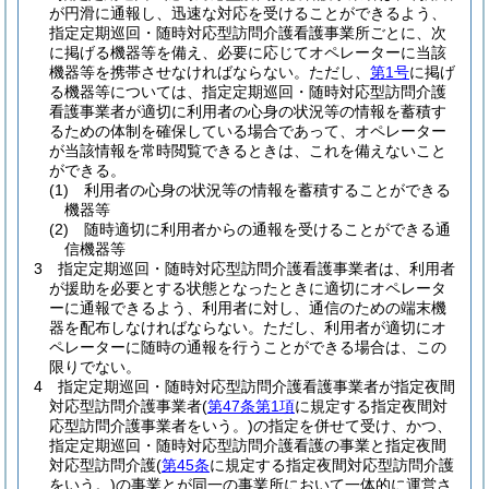
が円滑に通報し、迅速な対応を受けることができるよう、
指定定期巡回・随時対応型訪問介護看護事業所ごとに、次
に掲げる機器等を備え、必要に応じてオペレーターに当該
機器等を携帯させなければならない。
ただし、
第1号
に掲げ
る機器等については、指定定期巡回・随時対応型訪問介護
看護事業者が適切に利用者の心身の状況等の情報を蓄積す
るための体制を確保している場合であって、オペレーター
が当該情報を常時閲覧できるときは、これを備えないこと
ができる。
(1)
利用者の心身の状況等の情報を蓄積することができる
機器等
(2)
随時適切に利用者からの通報を受けることができる通
信機器等
3
指定定期巡回・随時対応型訪問介護看護事業者は、利用者
が援助を必要とする状態となったときに適切にオペレータ
ーに通報できるよう、利用者に対し、通信のための端末機
器を配布しなければならない。
ただし、利用者が適切にオ
ペレーターに随時の通報を行うことができる場合は、この
限りでない。
4
指定定期巡回・随時対応型訪問介護看護事業者が指定夜間
対応型訪問介護事業者
(
第47条第1項
に規定する指定夜間対
応型訪問介護事業者をいう。)
の指定を併せて受け、かつ、
指定定期巡回・随時対応型訪問介護看護の事業と指定夜間
対応型訪問介護
(
第45条
に規定する指定夜間対応型訪問介護
をいう。)
の事業とが同一の事業所において一体的に運営さ