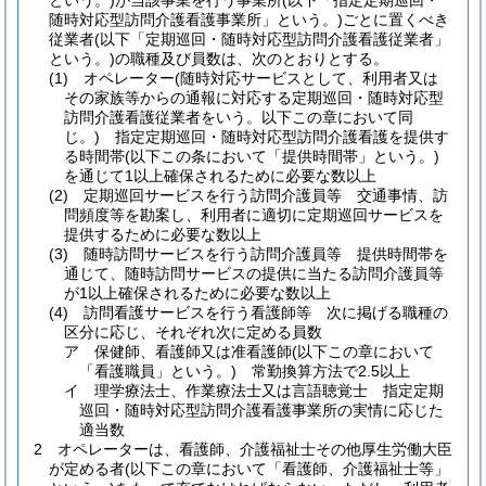
という。)
が当該事業を行う事業所
(以下「指定定期巡回・
随時対応型訪問介護看護事業所」という。)
ごとに置くべき
従業者
(以下「定期巡回・随時対応型訪問介護看護従業者」
という。)
の職種及び員数は、次のとおりとする。
(1)
オペレーター
(随時対応サービスとして、利用者又は
その家族等からの通報に対応する定期巡回・随時対応型
訪問介護看護従業者をいう。以下この章において同
じ。)
指定定期巡回・随時対応型訪問介護看護を提供す
る時間帯
(以下この条において「提供時間帯」という。)
を通じて1以上確保されるために必要な数以上
(2)
定期巡回サービスを行う訪問介護員等 交通事情、訪
問頻度等を勘案し、利用者に適切に定期巡回サービスを
提供するために必要な数以上
(3)
随時訪問サービスを行う訪問介護員等 提供時間帯を
通じて、随時訪問サービスの提供に当たる訪問介護員等
が1以上確保されるために必要な数以上
(4)
訪問看護サービスを行う看護師等 次に掲げる職種の
区分に応じ、それぞれ次に定める員数
ア
保健師、看護師又は准看護師
(以下この章において
「看護職員」という。)
常勤換算方法で2.5以上
イ
理学療法士、作業療法士又は言語聴覚士 指定定期
巡回・随時対応型訪問介護看護事業所の実情に応じた
適当数
2
オペレーターは、看護師、介護福祉士その他厚生労働大臣
が定める者
(以下この章において「看護師、介護福祉士等」