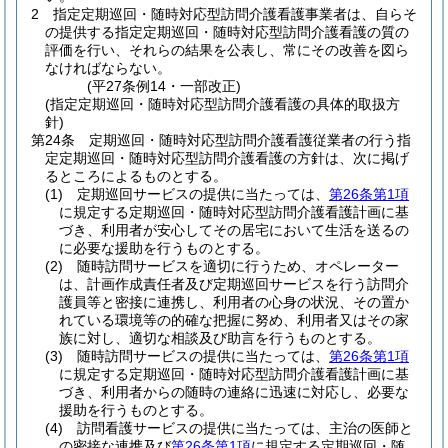
2
指定定期巡回・随時対応型訪問介護看護事業者は、自らそ
の提供する指定定期巡回・随時対応型訪問介護看護の質の
評価を行い、それらの結果を公表し、常にその改善を図ら
なければならない。
(平27条例14・一部改正)
(指定定期巡回・随時対応型訪問介護看護の具体的取扱方
針)
第24条
定期巡回・随時対応型訪問介護看護従業者の行う指
定定期巡回・随時対応型訪問介護看護の方針は、次に掲げ
るところによるものとする。
(1)
定期巡回サービスの提供に当たっては、
第26条第1項
に規定する定期巡回・随時対応型訪問介護看護計画に基
づき、利用者が安心してその居宅において生活を送るの
に必要な援助を行うものとする。
(2)
随時訪問サービスを適切に行うため、オペレーター
は、計画作成責任者及び定期巡回サービスを行う訪問介
護員等と密接に連携し、利用者の心身の状況、その置か
れている環境等の的確な把握に努め、利用者又はその家
族に対し、適切な相談及び助言を行うものとする。
(3)
随時訪問サービスの提供に当たっては、
第26条第1項
に規定する定期巡回・随時対応型訪問介護看護計画に基
づき、利用者からの随時の連絡に迅速に対応し、必要な
援助を行うものとする。
(4)
訪問看護サービスの提供に当たっては、主治の医師と
の密接な連携及び
第26条第1項
に規定する定期巡回・随