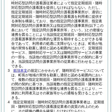
時対応型訪問介護看護従業者によって指定定期巡回・随時
対応型訪問介護看護を提供しなければならない。
ただし、
指定定期巡回・随時対応型訪問介護看護事業所が、適切に
指定定期巡回・随時対応型訪問介護看護を利用者に提供す
る体制を構築しており、他の指定訪問介護事業所、指定夜
間対応型訪問介護事業所又は指定訪問介護事業所
(以下この
条において「指定訪問介護事業所等」という。)
との密接な
連携を図ることにより当該指定定期巡回・随時対応型訪問
介護看護事業所の効果的な運営を期待することができる場
合であって、利用者の処遇に支障がないときは、町長が地
域の実情を勘案し適切と認める範囲内において、定期巡回
サービス、随時対応サービス又は随時訪問サービスの事業
の一部を、当該他の指定訪問介護事業所等との契約に基づ
き、当該指定訪問介護事業所等の従業者に行わせることが
できる。
3
前項本文
の規定にかかわらず、随時対応サービスについて
は、町長が地域の実情を勘案し適切と認める範囲内におい
て、複数の指定定期巡回・随時対応型訪問介護看護事業所
の間の契約に基づき、当該複数の指定定期巡回・随時対応
型訪問介護看護事業所が密接な連携を図ることにより、一
体的に利用者又はその家族等からの通報を受けることがで
きる。
4
指定定期巡回・随時対応型訪問介護看護事業者は、定期巡
回・随時対応型訪問介護看護従業者の資質の向上のため
に、その研修の機会を確保しなければならない。