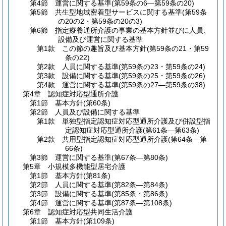
第4節
運営に関する基準
(第59条の6―第59条の20)
第5節
共生型地域密着型サービスに関する基準
(第59条
の20の2・第59条の20の3)
第6節
指定療養通所介護の事業の基本方針並びに人員、
設備及び運営に関する基準
第1款
この節の趣旨及び基本方針
(第59条の21・第59
条の22)
第2款
人員に関する基準
(第59条の23・第59条の24)
第3款
設備に関する基準
(第59条の25・第59条の26)
第4款
運営に関する基準
(第59条の27―第59条の38)
第4章
認知症対応型通所介護
第1節
基本方針
(第60条)
第2節
人員及び設備に関する基準
第1款
単独型指定認知症対応型通所介護及び併設型指
定認知症対応型通所介護
(第61条―第63条)
第2款
共用型指定認知症対応型通所介護
(第64条―第
66条)
第3節
運営に関する基準
(第67条―第80条)
第5章
小規模多機能型居宅介護
第1節
基本方針
(第81条)
第2節
人員に関する基準
(第82条―第84条)
第3節
設備に関する基準
(第85条・第86条)
第4節
運営に関する基準
(第87条―第108条)
第6章
認知症対応型共同生活介護
第1節
基本方針
(第109条)