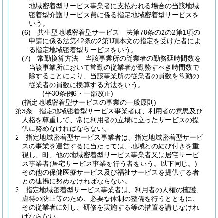
地域密着型サービス事業者に支払われる場合の当該地域
密着型介護サービス費に係る指定地域密着型サービスを
いう。
(6)
共生型地域密着型サービス 法第78条の2の2第1項の
申請に係る法第42条の2第1項本文の指定を受けた者によ
る指定地域密着型サービスをいう。
(7)
常勤換算方法 当該事業所の従業者の勤務延時間数を
当該事業所において常勤の従業者が勤務すべき時間数で
除することにより、当該事業所の従業者の員数を常勤の
従業者の員数に換算する方法をいう。
(平30条例6・一部改正)
(指定地域密着型サービスの事業の一般原則)
第3条
指定地域密着型サービス事業者は、利用者の意思及び
人格を尊重して、常に利用者の立場に立ったサービスの提
供に努めなければならない。
2
指定地域密着型サービス事業者は、指定地域密着型サービ
スの事業を運営するに当たっては、地域との結び付きを重
視し、町、他の地域密着型サービス事業者又は居宅サービ
ス事業者
(居宅サービス事業を行う者をいう。以下同じ。)
その他の保健医療サービス及び福祉サービスを提供する者
との連携に努めなければならない。
3
指定地域密着型サービス事業者は、利用者の人権の擁護、
虐待の防止等のため、必要な体制の整備を行うとともに、
その従業者に対し、研修を実施する等の措置を講じなけれ
ばならない。