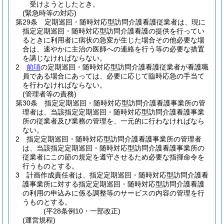
受けようとしたとき。
(緊急時等の対応)
第29条
定期巡回・随時対応型訪問介護看護従業者は、現に
指定定期巡回・随時対応型訪問介護看護の提供を行ってい
るときに利用者に病状の急変が生じた場合その他必要な場
合は、速やかに主治の医師への連絡を行う等の必要な措置
を講じなければならない。
2
前項
の定期巡回・随時対応型訪問介護看護従業者が看護職
員である場合にあっては、必要に応じて臨時応急の手当て
を行わなければならない。
(管理者等の責務)
第30条
指定定期巡回・随時対応型訪問介護看護事業所の管
理者は、当該指定定期巡回・随時対応型訪問介護看護事業
所の従業者及び業務の管理を、一元的に行わなければなら
ない。
2
指定定期巡回・随時対応型訪問介護看護事業所の管理者
は、当該指定定期巡回・随時対応型訪問介護看護事業所の
従業者にこの節の規定を遵守させるため必要な指揮命令を
行うものとする。
3
計画作成責任者は、指定定期巡回・随時対応型訪問介護看
護事業所に対する指定定期巡回・随時対応型訪問介護看護
の利用の申込みに係る調整等のサービスの内容の管理を行
うものとする。
(平28条例10・一部改正)
(運営規程)