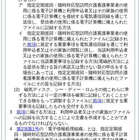
ア
指定定期巡回・随時対応型訪問介護看護事業者の使
用に係る電子計算機と利用申込者又はその家族の使用
に係る電子計算機とを接続する電気通信回線を通じて
送信し、受信者の使用に係る電子計算機に備えられた
ファイルに記録する方法
イ
指定定期巡回・随時対応型訪問介護看護事業者の使
用に係る電子計算機に備えられたファイルに記録され
た
前項
に規定する重要事項を電気通信回線を通じて利
用申込者又はその家族の閲覧に供し、当該利用申込者
又はその家族の使用に係る電子計算機に備えられたフ
ァイルに当該重要事項を記録する方法
(電磁的方法によ
る提供を受ける旨の承諾又は受けない旨の申出をする
場合にあっては、指定定期巡回・随時対応型訪問介護
看護事業者の使用に係る電子計算機に備えられたファ
イルにその旨を記録する方法)
(2)
磁気ディスク、シー・ディー・ロムその他これらに準
ずる方法により一定の事項を確実に記録しておくことが
できる物をもって調製するファイルに
前項
に規定する重
要事項を記録したものを交付する方法
3
前項
に掲げる方法は、利用申込者又はその家族がファイル
への記録を出力することにより文書を作成することができ
るものでなければならない。
4
第2項第1号
の「電子情報処理組織」とは、指定定期巡
回・随時対応型訪問介護看護事業者の使用に係る電子計算