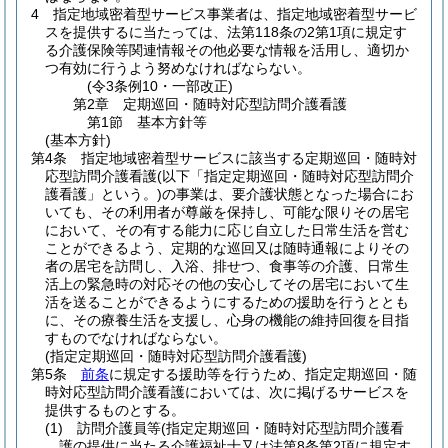
4
指定地域密着型サービス事業者は、指定地域密着型サービ
スを提供するに当たっては、法第118条の2第1項に規定す
る介護保険等関連情報その他必要な情報を活用し、適切か
つ有効に行うよう努めなければならない。
(令3条例10・一部改正)
第2章
定期巡回・随時対応型訪問介護看護
第1節
基本方針等
(基本方針)
第4条
指定地域密着型サービスに該当する定期巡回・随時対
応型訪問介護看護
(以下「指定定期巡回・随時対応型訪問介
護看護」という。)
の事業は、要介護状態となった場合にお
いても、その利用者が尊厳を保持し、可能な限りその居宅
において、その有する能力に応じ自立した日常生活を営む
ことができるよう、定期的な巡回又は随時通報によりその
者の居宅を訪問し、入浴、排せつ、食事等の介護、日常生
活上の緊急時の対応その他の安心してその居宅において生
活を送ることができるようにするための援助を行うととも
に、その療養生活を支援し、心身の機能の維持回復を目指
すものでなければならない。
(指定定期巡回・随時対応型訪問介護看護)
第5条
前条
に規定する援助等を行うため、指定定期巡回・随
時対応型訪問介護看護においては、次に掲げるサービスを
提供するものとする。
(1)
訪問介護員等
(指定定期巡回・随時対応型訪問介護看
護の提供に当たる介護福祉士又は法第8条第2項に規定す