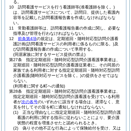
る。
10
訪問看護サービスを行う看護師等
(准看護師を除く。)
は、訪問看護サービスについて、訪問日、提供した看護内
容等を記載した訪問看護報告書を作成しなければならな
い。
11
常勤看護師等は、訪問看護報告書の作成に関し、必要な
指導及び管理を行わなければならない。
12
前条第4項
の規定は、定期巡回・随時対応型訪問介護看
護計画
(訪問看護サービスの利用者に係るものに限る。)
及
び訪問看護報告書の作成について準用する。
(同居家族に対するサービス提供の禁止)
第27条
指定定期巡回・随時対応型訪問介護看護事業者は、
定期巡回・随時対応型訪問介護看護従業者に、その同居の
家族である利用者に対する指定定期巡回・随時対応型訪問
介護看護
(随時対応サービスを除く。)
の提供をさせてはな
らない。
(利用者に関する町への通知)
第28条
指定定期巡回・随時対応型訪問介護看護事業者は、
指定定期巡回・随時対応型訪問介護看護を受けている利用
者が
次の各号
のいずれかに該当する場合は、遅滞なく、意
見を付してその旨を町に通知しなければならない。
(1)
正当な理由なしに指定定期巡回・随時対応型訪問介護
看護の利用に関する指示に従わないことにより、要介護
状態の程度を増進させたと認められるとき。
(2)
偽りその他不正な行為によって保険給付を受け、又は