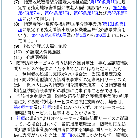
(7)
指定地域密着型介護老人福祉施設
(
第150条第1項
に規
定する指定地域密着型介護老人福祉施設をいう。
第47条
第4項第7号
、
第64条第1項
、
第65条第1項
及び
第82条第6
項
において同じ。)
(8)
指定看護小規模多機能型居宅介護事業所
(
第191条第1
項
に規定する指定看護小規模多機能型居宅介護事業所を
いう。
第47条第4項第8号
及び
第5章
から
第8章
までにおい
て同じ。)
(9)
指定介護老人福祉施設
(10)
介護老人保健施設
(11)
介護医療院
6
随時訪問サービスを行う訪問介護員等は、専ら当該随時訪
問サービスの提供に当たる者でなければならない。
ただ
し、利用者の処遇に支障がない場合は、当該指定定期巡
回・随時対応型訪問介護看護事業所の定期巡回サービス又
は同一敷地内にある指定訪問介護事業所若しくは指定夜間
対応型訪問介護事業所の職務に従事することができる。
7
当該指定定期巡回・随時対応型訪問介護看護事業所の利用
者に対する随時対応サービスの提供に支障がない場合は、
第4項本文
及び
前項
の規定にかかわらず、オペレーターは、
随時訪問サービスに従事することができる。
8
前項
の規定によりオペレーターが随時訪問サービスに従事
している場合において、当該指定定期巡回・随時対応型訪
問介護看護事業所の利用者に対する随時訪問サービスの提
供に支障がないときは、
第1項
の規定にかかわらず、随時訪