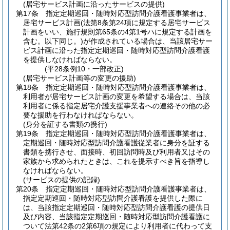
(居宅サービス計画に沿ったサービスの提供)
第17条
指定定期巡回・随時対応型訪問介護看護事業者は、
居宅サービス計画
(法第8条第24項に規定する居宅サービス
計画をいい、施行規則第65条の4第1号ハに規定する計画を
含む。以下同じ。)
が作成されている場合は、当該居宅サー
ビス計画に沿った指定定期巡回・随時対応型訪問介護看護
を提供しなければならない。
(平28条例10・一部改正)
(居宅サービス計画等の変更の援助)
第18条
指定定期巡回・随時対応型訪問介護看護事業者は、
利用者が居宅サービス計画の変更を希望する場合は、当該
利用者に係る指定居宅介護支援事業者への連絡その他の必
要な援助を行わなければならない。
(身分を証する書類の携行)
第19条
指定定期巡回・随時対応型訪問介護看護事業者は、
定期巡回・随時対応型訪問介護看護従業者に身分を証する
書類を携行させ、面接時、初回訪問時及び利用者又はその
家族から求められたときは、これを提示すべき旨を指導し
なければならない。
(サービスの提供の記録)
第20条
指定定期巡回・随時対応型訪問介護看護事業者は、
指定定期巡回・随時対応型訪問介護看護を提供した際に
は、当該指定定期巡回・随時対応型訪問介護看護の提供日
及び内容、当該指定定期巡回・随時対応型訪問介護看護に
ついて法第42条の2第6項の規定により利用者に代わって支