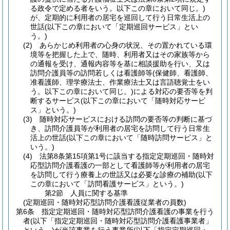
る政令で定める者をいう。以下この章において同じ。)
が、定期的に利用者の居宅を巡回して行う日常生活上の
世話
(以下この章において「定期巡回サービス」とい
う。)
(2)
あらかじめ利用者の心身の状況、その置かれている環
境等を把握した上で、随時、利用者又はその家族等から
の通報を受け、通報内容等を基に相談援助を行い、又は
訪問介護員等の訪問若しくは看護師等
(保健師、看護師、
准看護師、理学療法士、作業療法士又は言語聴覚士をい
う。以下この章において同じ。)
による対応の要否等を判
断するサービス
(以下この章において「随時対応サービ
ス」という。)
(3)
随時対応サービスにおける訪問の要否等の判断に基づ
き、訪問介護員等が利用者の居宅を訪問して行う日常生
活上の世話
(以下この章において「随時訪問サービス」と
いう。)
(4)
法第8条第15項第1号に該当する指定定期巡回・随時対
応型訪問介護看護の一部として看護師等が利用者の居宅
を訪問して行う療養上の世話又は必要な診療の補助
(以下
この章において「訪問看護サービス」という。)
第2節
人員に関する基準
(定期巡回・随時対応型訪問介護看護従業者の員数)
第6条
指定定期巡回・随時対応型訪問介護看護の事業を行う
者
(以下「指定定期巡回・随時対応型訪問介護看護事業者」