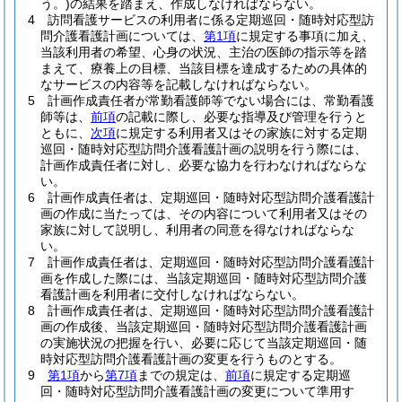
う。)
の結果を踏まえ、作成しなければならない。
4
訪問看護サービスの利用者に係る定期巡回・随時対応型訪
問介護看護計画については、
第1項
に規定する事項に加え、
当該利用者の希望、心身の状況、主治の医師の指示等を踏
まえて、療養上の目標、当該目標を達成するための具体的
なサービスの内容等を記載しなければならない。
5
計画作成責任者が常勤看護師等でない場合には、常勤看護
師等は、
前項
の記載に際し、必要な指導及び管理を行うと
ともに、
次項
に規定する利用者又はその家族に対する定期
巡回・随時対応型訪問介護看護計画の説明を行う際には、
計画作成責任者に対し、必要な協力を行わなければならな
い。
6
計画作成責任者は、定期巡回・随時対応型訪問介護看護計
画の作成に当たっては、その内容について利用者又はその
家族に対して説明し、利用者の同意を得なければならな
い。
7
計画作成責任者は、定期巡回・随時対応型訪問介護看護計
画を作成した際には、当該定期巡回・随時対応型訪問介護
看護計画を利用者に交付しなければならない。
8
計画作成責任者は、定期巡回・随時対応型訪問介護看護計
画の作成後、当該定期巡回・随時対応型訪問介護看護計画
の実施状況の把握を行い、必要に応じて当該定期巡回・随
時対応型訪問介護看護計画の変更を行うものとする。
9
第1項
から
第7項
までの規定は、
前項
に規定する定期巡
回・随時対応型訪問介護看護計画の変更について準用す