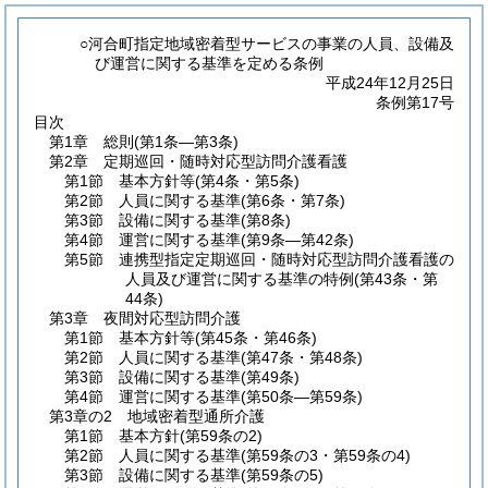
○河合町指定地域密着型サービスの事業の人員、設備及
び運営に関する基準を定める条例
平成24年12月25日
条例第17号
目次
第1章
総則
(第1条―第3条)
第2章
定期巡回・随時対応型訪問介護看護
第1節
基本方針等
(第4条・第5条)
第2節
人員に関する基準
(第6条・第7条)
第3節
設備に関する基準
(第8条)
第4節
運営に関する基準
(第9条―第42条)
第5節
連携型指定定期巡回・随時対応型訪問介護看護の
人員及び運営に関する基準の特例
(第43条・第
44条)
第3章
夜間対応型訪問介護
第1節
基本方針等
(第45条・第46条)
第2節
人員に関する基準
(第47条・第48条)
第3節
設備に関する基準
(第49条)
第4節
運営に関する基準
(第50条―第59条)
第3章の2
地域密着型通所介護
第1節
基本方針
(第59条の2)
第2節
人員に関する基準
(第59条の3・第59条の4)
第3節
設備に関する基準
(第59条の5)