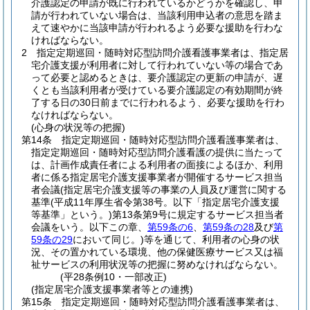
介護認定の申請が既に行われているかどうかを確認し、申
請が行われていない場合は、当該利用申込者の意思を踏ま
えて速やかに当該申請が行われるよう必要な援助を行わな
ければならない。
2
指定定期巡回・随時対応型訪問介護看護事業者は、指定居
宅介護支援が利用者に対して行われていない等の場合であ
って必要と認めるときは、要介護認定の更新の申請が、遅
くとも当該利用者が受けている要介護認定の有効期間が終
了する日の30日前までに行われるよう、必要な援助を行わ
なければならない。
(心身の状況等の把握)
第14条
指定定期巡回・随時対応型訪問介護看護事業者は、
指定定期巡回・随時対応型訪問介護看護の提供に当たって
は、計画作成責任者による利用者の面接によるほか、利用
者に係る指定居宅介護支援事業者が開催するサービス担当
者会議
(指定居宅介護支援等の事業の人員及び運営に関する
基準
(平成11年厚生省令第38号。以下「指定居宅介護支援
等基準」という。)
第13条第9号に規定するサービス担当者
会議をいう。以下この章、
第59条の6
、
第59条の28
及び
第
59条の29
において同じ。)
等を通じて、利用者の心身の状
況、その置かれている環境、他の保健医療サービス又は福
祉サービスの利用状況等の把握に努めなければならない。
(平28条例10・一部改正)
(指定居宅介護支援事業者等との連携)
第15条
指定定期巡回・随時対応型訪問介護看護事業者は、