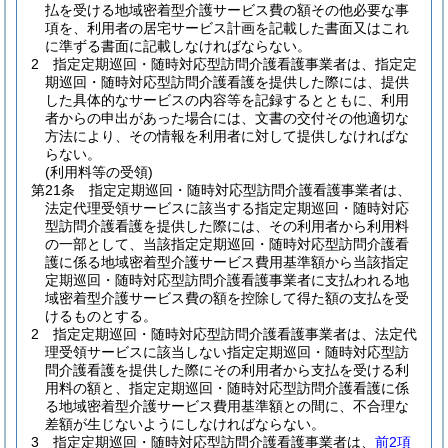
払を受ける地域密着型介護サービス費の額その他必要な事
項を、利用者の居宅サービス計画を記載した書面又はこれ
に準ずる書面に記載しなければならない。
2
指定定期巡回・随時対応型訪問介護看護事業者は、指定定
期巡回・随時対応型訪問介護看護を提供した際には、提供
した具体的なサービスの内容等を記録するとともに、利用
者からの申出があった場合には、文書の交付その他適切な
方法により、その情報を利用者に対して提供しなければな
らない。
(利用料等の受領)
第21条
指定定期巡回・随時対応型訪問介護看護事業者は、
法定代理受領サービスに該当する指定定期巡回・随時対応
型訪問介護看護を提供した際には、その利用者から利用料
の一部として、当該指定定期巡回・随時対応型訪問介護看
護に係る地域密着型介護サービス費用基準額から当該指定
定期巡回・随時対応型訪問介護看護事業者に支払われる地
域密着型介護サービス費の額を控除して得た額の支払を受
けるものとする。
2
指定定期巡回・随時対応型訪問介護看護事業者は、法定代
理受領サービスに該当しない指定定期巡回・随時対応型訪
問介護看護を提供した際にその利用者から支払を受ける利
用料の額と、指定定期巡回・随時対応型訪問介護看護に係
る地域密着型介護サービス費用基準額との間に、不合理な
差額が生じないようにしなければならない。
3
指定定期巡回・随時対応型訪問介護看護事業者は、
前2項