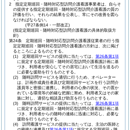
2
指定定期巡回・随時対応型訪問介護看護事業者は、自らそ
の提供する指定定期巡回・随時対応型訪問介護看護の質の
評価を行い、それらの結果を公表し、常にその改善を図ら
なければならない。
(平27条例14・一部改正)
(指定定期巡回・随時対応型訪問介護看護の具体的取扱方
針)
第24条
定期巡回・随時対応型訪問介護看護従業者の行う指
定定期巡回・随時対応型訪問介護看護の方針は、次に掲げ
るところによるものとする。
(1)
定期巡回サービスの提供に当たっては、
第26条第1項
に規定する定期巡回・随時対応型訪問介護看護計画に基
づき、利用者が安心してその居宅において生活を送るの
に必要な援助を行うものとする。
(2)
随時訪問サービスを適切に行うため、オペレーター
は、計画作成責任者及び定期巡回サービスを行う訪問介
護員等と密接に連携し、利用者の心身の状況、その置か
れている環境等の的確な把握に努め、利用者又はその家
族に対し、適切な相談及び助言を行うものとする。
(3)
随時訪問サービスの提供に当たっては、
第26条第1項
に規定する定期巡回・随時対応型訪問介護看護計画に基
づき、利用者からの随時の連絡に迅速に対応し、必要な
援助を行うものとする。
(4)
訪問看護サービスの提供に当たっては、主治の医師と
の密接な連携及び
第26条第1項
に規定する定期巡回・随