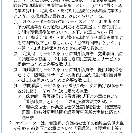
という。)
が当該事業を行う事業所
(以下「指定定期巡回・
随時対応型訪問介護看護事業所」という。)
ごとに置くべき
従業者
(以下「定期巡回・随時対応型訪問介護看護従業者」
という。)
の職種及び員数は、次のとおりとする。
(1)
オペレーター
(随時対応サービスとして、利用者又は
その家族等からの通報に対応する定期巡回・随時対応型
訪問介護看護従業者をいう。以下この章において同
じ。)
指定定期巡回・随時対応型訪問介護看護を提供す
る時間帯
(以下この条において「提供時間帯」という。)
を通じて1以上確保されるために必要な数以上
(2)
定期巡回サービスを行う訪問介護員等 交通事情、訪
問頻度等を勘案し、利用者に適切に定期巡回サービスを
提供するために必要な数以上
(3)
随時訪問サービスを行う訪問介護員等 提供時間帯を
通じて、随時訪問サービスの提供に当たる訪問介護員等
が1以上確保されるために必要な数以上
(4)
訪問看護サービスを行う看護師等 次に掲げる職種の
区分に応じ、それぞれ次に定める員数
ア
保健師、看護師又は准看護師
(以下この章において
「看護職員」という。)
常勤換算方法で2.5以上
イ
理学療法士、作業療法士又は言語聴覚士 指定定期
巡回・随時対応型訪問介護看護事業所の実情に応じた
適当数
2
オペレーターは、看護師、介護福祉士その他厚生労働大臣
が定める者
(以下この章において「看護師、介護福祉士等」