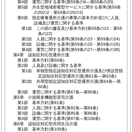
第4節
運営に関する基準
(第59条の6―第59条の20)
第5節
共生型地域密着型サービスに関する基準
(第59条
の20の2・第59条の20の3)
第6節
指定療養通所介護の事業の基本方針並びに人員、
設備及び運営に関する基準
第1款
この節の趣旨及び基本方針
(第59条の21・第59
条の22)
第2款
人員に関する基準
(第59条の23・第59条の24)
第3款
設備に関する基準
(第59条の25・第59条の26)
第4款
運営に関する基準
(第59条の27―第59条の38)
第4章
認知症対応型通所介護
第1節
基本方針
(第60条)
第2節
人員及び設備に関する基準
第1款
単独型指定認知症対応型通所介護及び併設型指
定認知症対応型通所介護
(第61条―第63条)
第2款
共用型指定認知症対応型通所介護
(第64条―第
66条)
第3節
運営に関する基準
(第67条―第80条)
第5章
小規模多機能型居宅介護
第1節
基本方針
(第81条)
第2節
人員に関する基準
(第82条―第84条)
第3節
設備に関する基準
(第85条・第86条)
第4節
運営に関する基準
(第87条―第108条)
第6章
認知症対応型共同生活介護
第1節
基本方針
(第109条)