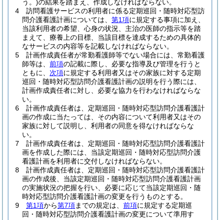
う。)
の結果を踏まえ、作成しなければならない。
4
訪問看護サービスの利用者に係る定期巡回・随時対応型訪
問介護看護計画については、
第1項
に規定する事項に加え、
当該利用者の希望、心身の状況、主治の医師の指示等を踏
まえて、療養上の目標、当該目標を達成するための具体的
なサービスの内容等を記載しなければならない。
5
計画作成責任者が常勤看護師等でない場合には、常勤看護
師等は、
前項
の記載に際し、必要な指導及び管理を行うと
ともに、
次項
に規定する利用者又はその家族に対する定期
巡回・随時対応型訪問介護看護計画の説明を行う際には、
計画作成責任者に対し、必要な協力を行わなければならな
い。
6
計画作成責任者は、定期巡回・随時対応型訪問介護看護計
画の作成に当たっては、その内容について利用者又はその
家族に対して説明し、利用者の同意を得なければならな
い。
7
計画作成責任者は、定期巡回・随時対応型訪問介護看護計
画を作成した際には、当該定期巡回・随時対応型訪問介護
看護計画を利用者に交付しなければならない。
8
計画作成責任者は、定期巡回・随時対応型訪問介護看護計
画の作成後、当該定期巡回・随時対応型訪問介護看護計画
の実施状況の把握を行い、必要に応じて当該定期巡回・随
時対応型訪問介護看護計画の変更を行うものとする。
9
第1項
から
第7項
までの規定は、
前項
に規定する定期巡
回・随時対応型訪問介護看護計画の変更について準用す