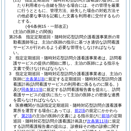
(11)
指定定期巡回・随時対応型訪問介護看護の提供に当
たり利用者から合鍵を預かる場合には、その管理を厳重
に行うとともに、管理方法、紛失した場合の対処方法そ
の他必要な事項を記載した文書を利用者に交付するもの
とする。
(令6条例15・一部改正)
(主治の医師との関係)
第25条
指定定期巡回・随時対応型訪問介護看護事業所の常
勤看護師等は、主治の医師の指示に基づき適切な訪問看護
サービスが行われるよう必要な管理をしなければならな
い。
2
指定定期巡回・随時対応型訪問介護看護事業者は、訪問看
護サービスの提供の開始に際し、主治の医師による指示を
文書で受けなければならない。
3
指定定期巡回・随時対応型訪問介護看護事業者は、主治の
医師に
次条第1項
に規定する定期巡回・随時対応型訪問介護
看護計画
(訪問看護サービスの利用者に係るものに限る。)
及び
同条第11項
に規定する訪問看護報告書を提出し、訪問
看護サービスの提供に当たって主治の医師との密接な連携
を図らなければならない。
4
医療機関が当該指定定期巡回・随時対応型訪問介護看護事
業所を運営する場合にあっては、
前2項
の規定にかかわら
ず、
第2項
の主治の医師の文書による指示並びに
前項
の定期
巡回・随時対応型訪問介護看護計画及び
次条第11項
に規定
する訪問看護報告書の提出は、診療録その他の診療に関す