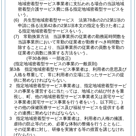
地域密着型サービス事業者に支払われる場合の当該地域
密着型介護サービス費に係る指定地域密着型サービスを
いう。
(6)
共生型地域密着型サービス 法第78条の2の2第1項の
申請に係る法第42条の2第1項本文の指定を受けた者によ
る指定地域密着型サービスをいう。
(7)
常勤換算方法 当該事業所の従業者の勤務延時間数を
当該事業所において常勤の従業者が勤務すべき時間数で
除することにより、当該事業所の従業者の員数を常勤の
従業者の員数に換算する方法をいう。
(平30条例6・一部改正)
(指定地域密着型サービスの事業の一般原則)
第3条
指定地域密着型サービス事業者は、利用者の意思及び
人格を尊重して、常に利用者の立場に立ったサービスの提
供に努めなければならない。
2
指定地域密着型サービス事業者は、指定地域密着型サービ
スの事業を運営するに当たっては、地域との結び付きを重
視し、町、他の地域密着型サービス事業者又は居宅サービ
ス事業者
(居宅サービス事業を行う者をいう。以下同じ。)
その他の保健医療サービス及び福祉サービスを提供する者
との連携に努めなければならない。
3
指定地域密着型サービス事業者は、利用者の人権の擁護、
虐待の防止等のため、必要な体制の整備を行うとともに、
その従業者に対し、研修を実施する等の措置を講じなけれ
ばならない。