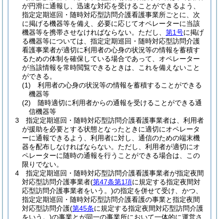
が円滑に通報し、迅速な対応を受けることができるよう、
指定定期巡回・随時対応型訪問介護看護事業所ごとに、次
に掲げる機器等を備え、必要に応じてオペレーターに当該
機器等を携帯させなければならない。
ただし、
第1号
に掲げ
る機器等については、指定定期巡回・随時対応型訪問介護
看護事業者が適切に利用者の心身の状況等の情報を蓄積す
るための体制を確保している場合であって、オペレーター
が当該情報を常時閲覧できるときは、これを備えないこと
ができる。
(1)
利用者の心身の状況等の情報を蓄積することができる
機器等
(2)
随時適切に利用者からの通報を受けることができる通
信機器等
3
指定定期巡回・随時対応型訪問介護看護事業者は、利用者
が援助を必要とする状態となったときに適切にオペレータ
ーに通報できるよう、利用者に対し、通信のための端末機
器を配布しなければならない。
ただし、利用者が適切にオ
ペレーターに随時の通報を行うことができる場合は、この
限りでない。
4
指定定期巡回・随時対応型訪問介護看護事業者が指定夜間
対応型訪問介護事業者
(
第47条第1項
に規定する指定夜間対
応型訪問介護事業者をいう。)
の指定を併せて受け、かつ、
指定定期巡回・随時対応型訪問介護看護の事業と指定夜間
対応型訪問介護
(
第45条
に規定する指定夜間対応型訪問介護
をいう。)
の事業とが同一の事業所において一体的に運営さ