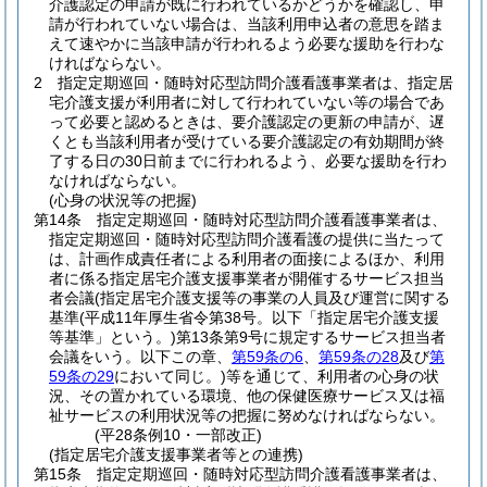
介護認定の申請が既に行われているかどうかを確認し、申
請が行われていない場合は、当該利用申込者の意思を踏ま
えて速やかに当該申請が行われるよう必要な援助を行わな
ければならない。
2
指定定期巡回・随時対応型訪問介護看護事業者は、指定居
宅介護支援が利用者に対して行われていない等の場合であ
って必要と認めるときは、要介護認定の更新の申請が、遅
くとも当該利用者が受けている要介護認定の有効期間が終
了する日の30日前までに行われるよう、必要な援助を行わ
なければならない。
(心身の状況等の把握)
第14条
指定定期巡回・随時対応型訪問介護看護事業者は、
指定定期巡回・随時対応型訪問介護看護の提供に当たって
は、計画作成責任者による利用者の面接によるほか、利用
者に係る指定居宅介護支援事業者が開催するサービス担当
者会議
(指定居宅介護支援等の事業の人員及び運営に関する
基準
(平成11年厚生省令第38号。以下「指定居宅介護支援
等基準」という。)
第13条第9号に規定するサービス担当者
会議をいう。以下この章、
第59条の6
、
第59条の28
及び
第
59条の29
において同じ。)
等を通じて、利用者の心身の状
況、その置かれている環境、他の保健医療サービス又は福
祉サービスの利用状況等の把握に努めなければならない。
(平28条例10・一部改正)
(指定居宅介護支援事業者等との連携)
第15条
指定定期巡回・随時対応型訪問介護看護事業者は、