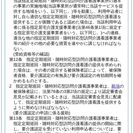
当該指定定期巡回・随時対応型訪問介護看護事業所の通常
の事業の実施地域
(当該事業所が通常時に当該サービスを提
供する地域をいう。以下同じ。)
等を勘案し、利用申込者に
対し自ら適切な指定定期巡回・随時対応型訪問介護看護を
提供することが困難であると認めた場合は、当該利用申込
者に係る指定居宅介護支援事業者
(法第46条第1項に規定す
る指定居宅介護支援事業者をいう。以下同じ。)
への連絡、
適当な他の指定定期巡回・随時対応型訪問介護看護事業者
等の紹介その他の必要な措置を速やかに講じなければなら
ない。
(受給資格等の確認)
第12条
指定定期巡回・随時対応型訪問介護看護事業者は、
指定定期巡回・随時対応型訪問介護看護の提供を求められ
た場合は、その者の提示する被保険者証によって、被保険
者資格、要介護認定の有無及び要介護認定の有効期間を確
かめるものとする。
2
指定定期巡回・随時対応型訪問介護看護事業者は、
前項
の
被保険者証に、法第78条の3第2項の規定により認定審査会
意見が記載されているときは、当該認定審査会意見に配慮
して、指定定期巡回・随時対応型訪問介護看護を提供する
ように努めなければならない。
(要介護認定の申請に係る援助)
第13条
指定定期巡回・随時対応型訪問介護看護事業者は、
指定定期巡回・随時対応型訪問介護看護の提供の開始に際
し、要介護認定を受けていない利用申込者については、要