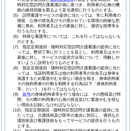
時対応型訪問介護看護計画に基づき、利用者の心身の機
能の維持回復を図るよう妥当適切に行うものとする。
(5)
訪問看護サービスの提供に当たっては、常に利用者の
病状、心身の状況及びその置かれている環境の的確な把
握に努め、利用者又はその家族に対し、適切な指導等を
行うものとする。
(6)
特殊な看護等については、これを行ってはならないも
のとする。
(7)
指定定期巡回・随時対応型訪問介護看護の提供に当た
っては、懇切丁寧に行うことを旨とし、利用者又はその
家族に対し、サービスの提供方法等について、理解しや
すいように説明を行うものとする。
(8)
指定定期巡回・随時対応型訪問介護看護の提供に当た
っては、当該利用者又は他の利用者等の生命又は身体を
保護するため緊急やむを得ない場合を除き、身体的拘束
その他利用者の行動を制限する行為
(以下「身体的拘束
等」という。)
を行ってはならない。
(9)
前号
の身体的拘束等を行う場合には、その態様及び時
間、その際の利用者の心身の状況並びに緊急やむを得な
い理由を記録しなければならない。
(10)
指定定期巡回・随時対応型訪問介護看護の提供に当
たっては、介護技術及び医学の進歩に対応し、適切な介
護技術及び看護技術をもってサービスの提供を行うもの
とする。