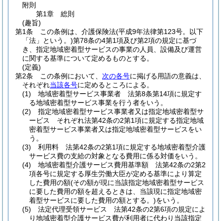
附則
第1章
総則
(趣旨)
第1条
この条例は、介護保険法
(平成9年法律第123号。以下
「法」という。)
第78条の4第1項及び第2項の規定に基づ
き、指定地域密着型サービスの事業の人員、設備及び運営
に関する基準について定めるものとする。
(定義)
第2条
この条例において、
次の各号
に掲げる用語の意義は、
それぞれ
当該各号
に定めるところによる。
(1)
地域密着型サービス事業者 法第8条第14項に規定す
る地域密着型サービス事業を行う者をいう。
(2)
指定地域密着型サービス事業者又は指定地域密着型サ
ービス それぞれ法第42条の2第1項に規定する指定地域
密着型サービス事業者又は指定地域密着型サービスをい
う。
(3)
利用料 法第42条の2第1項に規定する地域密着型介護
サービス費の支給の対象となる費用に係る対価をいう。
(4)
地域密着型介護サービス費用基準額 法第42条の2第2
項各号に規定する厚生労働大臣が定める基準により算定
した費用の額
(その額が現に当該指定地域密着型サービス
に要した費用の額を超えるときは、当該現に指定地域密
着型サービスに要した費用の額とする。)
をいう。
(5)
法定代理受領サービス 法第42条の2第6項の規定によ
り地域密着型介護サービス費が利用者に代わり当該指定