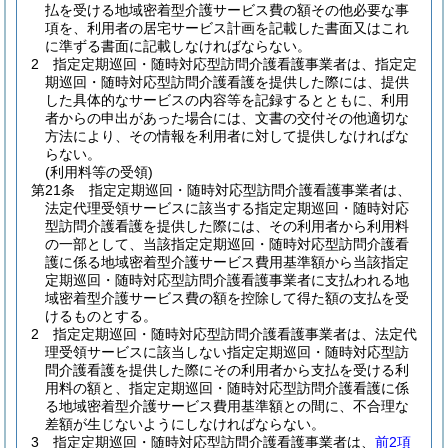
払を受ける地域密着型介護サービス費の額その他必要な事
項を、利用者の居宅サービス計画を記載した書面又はこれ
に準ずる書面に記載しなければならない。
2
指定定期巡回・随時対応型訪問介護看護事業者は、指定定
期巡回・随時対応型訪問介護看護を提供した際には、提供
した具体的なサービスの内容等を記録するとともに、利用
者からの申出があった場合には、文書の交付その他適切な
方法により、その情報を利用者に対して提供しなければな
らない。
(利用料等の受領)
第21条
指定定期巡回・随時対応型訪問介護看護事業者は、
法定代理受領サービスに該当する指定定期巡回・随時対応
型訪問介護看護を提供した際には、その利用者から利用料
の一部として、当該指定定期巡回・随時対応型訪問介護看
護に係る地域密着型介護サービス費用基準額から当該指定
定期巡回・随時対応型訪問介護看護事業者に支払われる地
域密着型介護サービス費の額を控除して得た額の支払を受
けるものとする。
2
指定定期巡回・随時対応型訪問介護看護事業者は、法定代
理受領サービスに該当しない指定定期巡回・随時対応型訪
問介護看護を提供した際にその利用者から支払を受ける利
用料の額と、指定定期巡回・随時対応型訪問介護看護に係
る地域密着型介護サービス費用基準額との間に、不合理な
差額が生じないようにしなければならない。
3
指定定期巡回・随時対応型訪問介護看護事業者は、
前2項