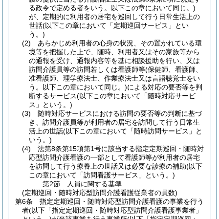
る政令で定める者をいう。以下この章において同じ。)
が、定期的に利用者の居宅を巡回して行う日常生活上の
世話
(以下この章において「定期巡回サービス」とい
う。)
(2)
あらかじめ利用者の心身の状況、その置かれている環
境等を把握した上で、随時、利用者又はその家族等から
の通報を受け、通報内容等を基に相談援助を行い、又は
訪問介護員等の訪問若しくは看護師等
(保健師、看護師、
准看護師、理学療法士、作業療法士又は言語聴覚士をい
う。以下この章において同じ。)
による対応の要否等を判
断するサービス
(以下この章において「随時対応サービ
ス」という。)
(3)
随時対応サービスにおける訪問の要否等の判断に基づ
き、訪問介護員等が利用者の居宅を訪問して行う日常生
活上の世話
(以下この章において「随時訪問サービス」と
いう。)
(4)
法第8条第15項第1号に該当する指定定期巡回・随時対
応型訪問介護看護の一部として看護師等が利用者の居宅
を訪問して行う療養上の世話又は必要な診療の補助
(以下
この章において「訪問看護サービス」という。)
第2節
人員に関する基準
(定期巡回・随時対応型訪問介護看護従業者の員数)
第6条
指定定期巡回・随時対応型訪問介護看護の事業を行う
者
(以下「指定定期巡回・随時対応型訪問介護看護事業者」