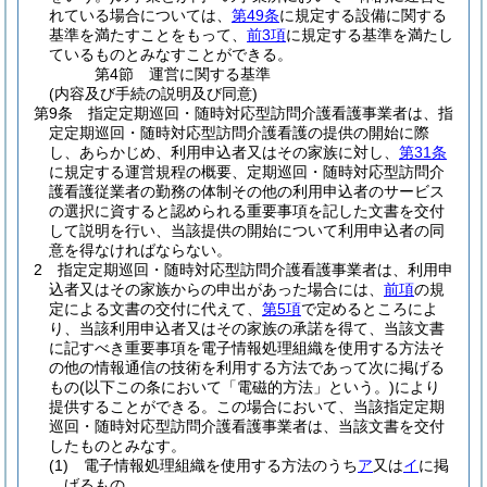
れている場合については、
第49条
に規定する設備に関する
基準を満たすことをもって、
前3項
に規定する基準を満たし
ているものとみなすことができる。
第4節
運営に関する基準
(内容及び手続の説明及び同意)
第9条
指定定期巡回・随時対応型訪問介護看護事業者は、指
定定期巡回・随時対応型訪問介護看護の提供の開始に際
し、あらかじめ、利用申込者又はその家族に対し、
第31条
に規定する運営規程の概要、定期巡回・随時対応型訪問介
護看護従業者の勤務の体制その他の利用申込者のサービス
の選択に資すると認められる重要事項を記した文書を交付
して説明を行い、当該提供の開始について利用申込者の同
意を得なければならない。
2
指定定期巡回・随時対応型訪問介護看護事業者は、利用申
込者又はその家族からの申出があった場合には、
前項
の規
定による文書の交付に代えて、
第5項
で定めるところによ
り、当該利用申込者又はその家族の承諾を得て、当該文書
に記すべき重要事項を電子情報処理組織を使用する方法そ
の他の情報通信の技術を利用する方法であって次に掲げる
もの
(以下この条において「電磁的方法」という。)
により
提供することができる。
この場合において、当該指定定期
巡回・随時対応型訪問介護看護事業者は、当該文書を交付
したものとみなす。
(1)
電子情報処理組織を使用する方法のうち
ア
又は
イ
に掲
げるもの