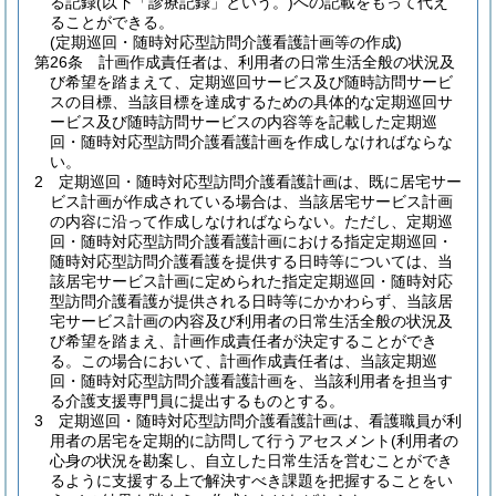
る記録
(以下「診療記録」という。)
への記載をもって代え
ることができる。
(定期巡回・随時対応型訪問介護看護計画等の作成)
第26条
計画作成責任者は、利用者の日常生活全般の状況及
び希望を踏まえて、定期巡回サービス及び随時訪問サービ
スの目標、当該目標を達成するための具体的な定期巡回サ
ービス及び随時訪問サービスの内容等を記載した定期巡
回・随時対応型訪問介護看護計画を作成しなければならな
い。
2
定期巡回・随時対応型訪問介護看護計画は、既に居宅サー
ビス計画が作成されている場合は、当該居宅サービス計画
の内容に沿って作成しなければならない。
ただし、定期巡
回・随時対応型訪問介護看護計画における指定定期巡回・
随時対応型訪問介護看護を提供する日時等については、当
該居宅サービス計画に定められた指定定期巡回・随時対応
型訪問介護看護が提供される日時等にかかわらず、当該居
宅サービス計画の内容及び利用者の日常生活全般の状況及
び希望を踏まえ、計画作成責任者が決定することができ
る。
この場合において、計画作成責任者は、当該定期巡
回・随時対応型訪問介護看護計画を、当該利用者を担当す
る介護支援専門員に提出するものとする。
3
定期巡回・随時対応型訪問介護看護計画は、看護職員が利
用者の居宅を定期的に訪問して行うアセスメント
(利用者の
心身の状況を勘案し、自立した日常生活を営むことができ
るように支援する上で解決すべき課題を把握することをい