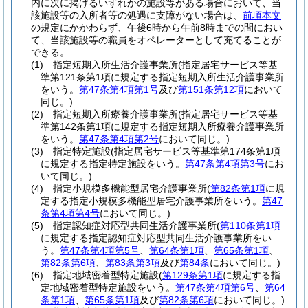
内に次に掲げるいずれかの施設等がある場合において、当
該施設等の入所者等の処遇に支障がない場合は、
前項本文
の規定にかかわらず、午後6時から午前8時までの間におい
て、当該施設等の職員をオペレーターとして充てることが
できる。
(1)
指定短期入所生活介護事業所
(指定居宅サービス等基
準第121条第1項に規定する指定短期入所生活介護事業所
をいう。
第47条第4項第1号
及び
第151条第12項
において
同じ。)
(2)
指定短期入所療養介護事業所
(指定居宅サービス等基
準第142条第1項に規定する指定短期入所療養介護事業所
をいう。
第47条第4項第2号
において同じ。)
(3)
指定特定施設
(指定居宅サービス等基準第174条第1項
に規定する指定特定施設をいう。
第47条第4項第3号
にお
いて同じ。)
(4)
指定小規模多機能型居宅介護事業所
(
第82条第1項
に規
定する指定小規模多機能型居宅介護事業所をいう。
第47
条第4項第4号
において同じ。)
(5)
指定認知症対応型共同生活介護事業所
(
第110条第1項
に規定する指定認知症対応型共同生活介護事業所をい
う。
第47条第4項第5号
、
第64条第1項
、
第65条第1項
、
第82条第6項
、
第83条第3項
及び
第84条
において同じ。)
(6)
指定地域密着型特定施設
(
第129条第1項
に規定する指
定地域密着型特定施設をいう。
第47条第4項第6号
、
第64
条第1項
、
第65条第1項
及び
第82条第6項
において同じ。)