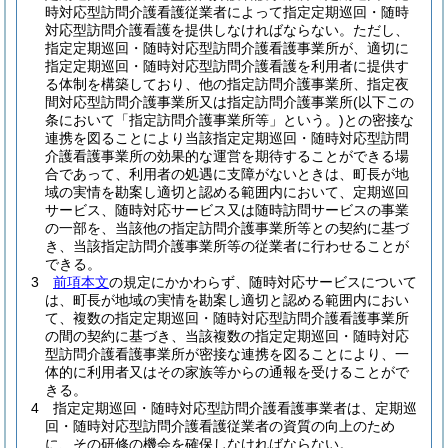
時対応型訪問介護看護従業者によって指定定期巡回・随時
対応型訪問介護看護を提供しなければならない。
ただし、
指定定期巡回・随時対応型訪問介護看護事業所が、適切に
指定定期巡回・随時対応型訪問介護看護を利用者に提供す
る体制を構築しており、他の指定訪問介護事業所、指定夜
間対応型訪問介護事業所又は指定訪問介護事業所
(以下この
条において「指定訪問介護事業所等」という。)
との密接な
連携を図ることにより当該指定定期巡回・随時対応型訪問
介護看護事業所の効果的な運営を期待することができる場
合であって、利用者の処遇に支障がないときは、町長が地
域の実情を勘案し適切と認める範囲内において、定期巡回
サービス、随時対応サービス又は随時訪問サービスの事業
の一部を、当該他の指定訪問介護事業所等との契約に基づ
き、当該指定訪問介護事業所等の従業者に行わせることが
できる。
3
前項本文
の規定にかかわらず、随時対応サービスについて
は、町長が地域の実情を勘案し適切と認める範囲内におい
て、複数の指定定期巡回・随時対応型訪問介護看護事業所
の間の契約に基づき、当該複数の指定定期巡回・随時対応
型訪問介護看護事業所が密接な連携を図ることにより、一
体的に利用者又はその家族等からの通報を受けることがで
きる。
4
指定定期巡回・随時対応型訪問介護看護事業者は、定期巡
回・随時対応型訪問介護看護従業者の資質の向上のため
に、その研修の機会を確保しなければならない。