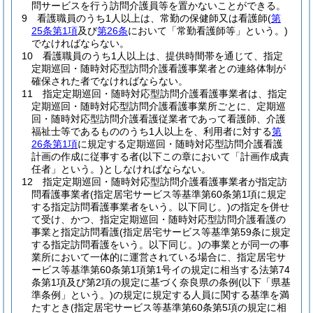
問サービスを行う訪問介護員等を置かないことができる。
9
看護職員のうち1人以上は、常勤の保健師又は看護師
(
第
25条第1項
及び
第26条
において「常勤看護師等」という。)
でなければならない。
10
看護職員のうち1人以上は、提供時間帯を通じて、指定
定期巡回・随時対応型訪問介護看護事業者との連絡体制が
確保された者でなければならない。
11
指定定期巡回・随時対応型訪問介護看護事業者は、指定
定期巡回・随時対応型訪問介護看護事業所ごとに、定期巡
回・随時対応型訪問介護看護従業者であって看護師、介護
福祉士等であるもののうち1人以上を、利用者に対する
第
26条第1項
に規定する定期巡回・随時対応型訪問介護看護
計画の作成に従事する者
(以下この章において「計画作成責
任者」という。)
としなければならない。
12
指定定期巡回・随時対応型訪問介護看護事業者が指定訪
問看護事業者
(指定居宅サービス等基準第60条第1項に規定
する指定訪問看護事業者をいう。以下同じ。)
の指定を併せ
て受け、かつ、指定定期巡回・随時対応型訪問介護看護の
事業と指定訪問看護
(指定居宅サービス等基準第59条に規定
する指定訪問看護をいう。以下同じ。)
の事業とが同一の事
業所において一体的に運営されている場合に、指定居宅サ
ービス等基準第60条第1項第1号イの規定に相当する法第74
条第1項及び第2項の規定に基づく奈良県の条例
(以下「県基
準条例」という。)
の規定に規定する人員に関する基準を満
たすとき
(指定居宅サービス等基準第60条第5項の規定に相