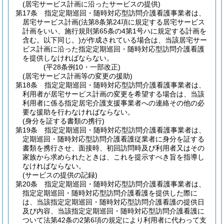
(居宅サービス計画に沿ったサービスの提供)
第17条
指定定期巡回・随時対応型訪問介護看護事業者は、
居宅サービス計画
(法第8条第24項に規定する居宅サービス
計画をいい、施行規則第65条の4第1号ハに規定する計画を
含む。以下同じ。)
が作成されている場合は、当該居宅サー
ビス計画に沿った指定定期巡回・随時対応型訪問介護看護
を提供しなければならない。
(平28条例10・一部改正)
(居宅サービス計画等の変更の援助)
第18条
指定定期巡回・随時対応型訪問介護看護事業者は、
利用者が居宅サービス計画の変更を希望する場合は、当該
利用者に係る指定居宅介護支援事業者への連絡その他の必
要な援助を行わなければならない。
(身分を証する書類の携行)
第19条
指定定期巡回・随時対応型訪問介護看護事業者は、
定期巡回・随時対応型訪問介護看護従業者に身分を証する
書類を携行させ、面接時、初回訪問時及び利用者又はその
家族から求められたときは、これを提示すべき旨を指導し
なければならない。
(サービスの提供の記録)
第20条
指定定期巡回・随時対応型訪問介護看護事業者は、
指定定期巡回・随時対応型訪問介護看護を提供した際に
は、当該指定定期巡回・随時対応型訪問介護看護の提供日
及び内容、当該指定定期巡回・随時対応型訪問介護看護に
ついて法第42条の2第6項の規定により利用者に代わって支