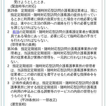
受けようとしたとき。
(緊急時等の対応)
第29条
定期巡回・随時対応型訪問介護看護従業者は、現に
指定定期巡回・随時対応型訪問介護看護の提供を行ってい
るときに利用者に病状の急変が生じた場合その他必要な場
合は、速やかに主治の医師への連絡を行う等の必要な措置
を講じなければならない。
2
前項
の定期巡回・随時対応型訪問介護看護従業者が看護職
員である場合にあっては、必要に応じて臨時応急の手当て
を行わなければならない。
(管理者等の責務)
第30条
指定定期巡回・随時対応型訪問介護看護事業所の管
理者は、当該指定定期巡回・随時対応型訪問介護看護事業
所の従業者及び業務の管理を、一元的に行わなければなら
ない。
2
指定定期巡回・随時対応型訪問介護看護事業所の管理者
は、当該指定定期巡回・随時対応型訪問介護看護事業所の
従業者にこの節の規定を遵守させるため必要な指揮命令を
行うものとする。
3
計画作成責任者は、指定定期巡回・随時対応型訪問介護看
護事業所に対する指定定期巡回・随時対応型訪問介護看護
の利用の申込みに係る調整等のサービスの内容の管理を行
うものとする。
(平28条例10・一部改正)
(運営規程)