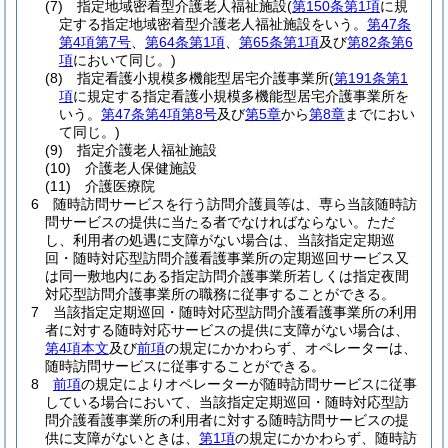
(7)
指定地域密着型介護老人福祉施設
(
第150条第1項
に規
定する指定地域密着型介護老人福祉施設をいう。
第47条
第4項第7号
、
第64条第1項
、
第65条第1項
及び
第82条第6
項
において同じ。)
(8)
指定看護小規模多機能型居宅介護事業所
(
第191条第1
項
に規定する指定看護小規模多機能型居宅介護事業所を
いう。
第47条第4項第8号
及び
第5章
から
第8章
までにおい
て同じ。)
(9)
指定介護老人福祉施設
(10)
介護老人保健施設
(11)
介護医療院
6
随時訪問サービスを行う訪問介護員等は、専ら当該随時訪
問サービスの提供に当たる者でなければならない。
ただ
し、利用者の処遇に支障がない場合は、当該指定定期巡
回・随時対応型訪問介護看護事業所の定期巡回サービス又
は同一敷地内にある指定訪問介護事業所若しくは指定夜間
対応型訪問介護事業所の職務に従事することができる。
7
当該指定定期巡回・随時対応型訪問介護看護事業所の利用
者に対する随時対応サービスの提供に支障がない場合は、
第4項本文
及び
前項
の規定にかかわらず、オペレーターは、
随時訪問サービスに従事することができる。
8
前項
の規定によりオペレーターが随時訪問サービスに従事
している場合において、当該指定定期巡回・随時対応型訪
問介護看護事業所の利用者に対する随時訪問サービスの提
供に支障がないときは、
第1項
の規定にかかわらず、随時訪