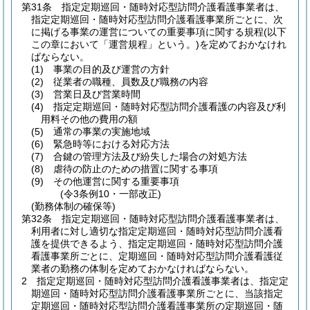
第31条
指定定期巡回・随時対応型訪問介護看護事業者は、
指定定期巡回・随時対応型訪問介護看護事業所ごとに、次
に掲げる事業の運営についての重要事項に関する規程
(以下
この章において「運営規程」という。)
を定めておかなけれ
ばならない。
(1)
事業の目的及び運営の方針
(2)
従業者の職種、員数及び職務の内容
(3)
営業日及び営業時間
(4)
指定定期巡回・随時対応型訪問介護看護の内容及び利
用料その他の費用の額
(5)
通常の事業の実施地域
(6)
緊急時等における対応方法
(7)
合鍵の管理方法及び紛失した場合の対処方法
(8)
虐待の防止のための措置に関する事項
(9)
その他運営に関する重要事項
(令3条例10・一部改正)
(勤務体制の確保等)
第32条
指定定期巡回・随時対応型訪問介護看護事業者は、
利用者に対し適切な指定定期巡回・随時対応型訪問介護看
護を提供できるよう、指定定期巡回・随時対応型訪問介護
看護事業所ごとに、定期巡回・随時対応型訪問介護看護従
業者の勤務の体制を定めておかなければならない。
2
指定定期巡回・随時対応型訪問介護看護事業者は、指定定
期巡回・随時対応型訪問介護看護事業所ごとに、当該指定
定期巡回・随時対応型訪問介護看護事業所の定期巡回・随