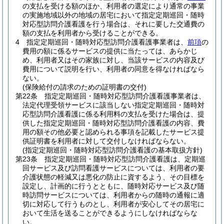
の支払を受ける額のほか、利用者の選定により通常の事業
の実施地域以外の地域の居宅において指定定期巡回・随時
対応型訪問介護看護を行う場合は、それに要した交通費の
額の支払を利用者から受けることができる。
4
指定定期巡回・随時対応型訪問介護看護事業者は、
前項
の
費用の額に係るサービスの提供に当たっては、あらかじ
め、利用者又はその家族に対し、当該サービスの内容及び
費用について説明を行い、利用者の同意を得なければなら
ない。
(保険給付の請求のための証明書の交付)
第22条
指定定期巡回・随時対応型訪問介護看護事業者は、
法定代理受領サービスに該当しない指定定期巡回・随時対
応型訪問介護看護に係る利用料の支払を受けた場合は、提
供した指定定期巡回・随時対応型訪問介護看護の内容、費
用の額その他必要と認められる事項を記載したサービス提
供証明書を利用者に対して交付しなければならない。
(指定定期巡回・随時対応型訪問介護看護の基本取扱方針)
第23条
指定定期巡回・随時対応型訪問介護看護は、定期巡
回サービス及び訪問看護サービスについては、利用者の要
介護状態の軽減又は悪化の防止に資するよう、その目標を
設定し、計画的に行うとともに、随時対応サービス及び随
時訪問サービスについては、利用者からの随時の通報に適
切に対応して行うものとし、利用者が安心してその居宅に
おいて生活を送ることができるようにしなければならな
い。