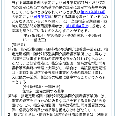
当する県基準条例の規定により同条第1項第1号イ及び第2
号の規定に相当する県基準条例の規定に規定する基準を満
たしているものとみなされているとき及び
第191条第14項
の規定により
同条第4項
に規定する基準を満たしているもの
とみなされているときを除く。)
は、当該指定定期巡回・随
時対応型訪問介護看護事業者は、
第1項第4号ア
に規定する
基準を満たしているものとみなすことができる。
(平27条例14・平30条例6・令3条例10・令6条例
15・一部改正)
(管理者)
第7条
指定定期巡回・随時対応型訪問介護看護事業者は、指
定定期巡回・随時対応型訪問介護看護事業所ごとに専らそ
の職務に従事する常勤の管理者を置かなければならない。
ただし、当該管理者は、指定定期巡回・随時対応型訪問介
護看護事業所の管理上支障がない場合は、当該指定定期巡
回・随時対応型訪問介護看護事業所の他の職務に従事し、
又は他の事業所、施設等の職務に従事することができるも
のとする。
(令6条例15・一部改正)
第3節
設備に関する基準
第8条
指定定期巡回・随時対応型訪問介護看護事業所には、
事業の運営を行うために必要な広さを有する専用の区画を
設けるほか、指定定期巡回・随時対応型訪問介護看護の提
供に必要な設備及び備品等を備えなければならない。
2
指定定期巡回・随時対応型訪問介護看護事業者は、利用者