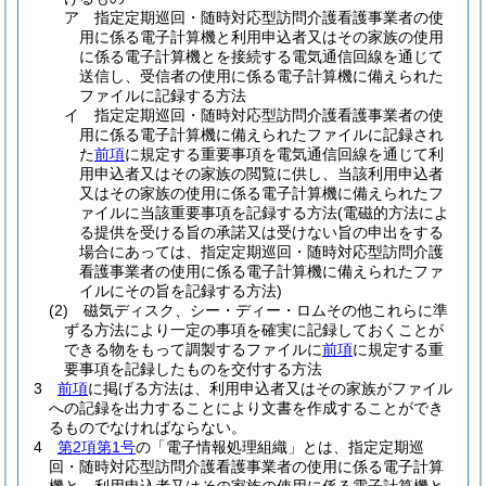
ア
指定定期巡回・随時対応型訪問介護看護事業者の使
用に係る電子計算機と利用申込者又はその家族の使用
に係る電子計算機とを接続する電気通信回線を通じて
送信し、受信者の使用に係る電子計算機に備えられた
ファイルに記録する方法
イ
指定定期巡回・随時対応型訪問介護看護事業者の使
用に係る電子計算機に備えられたファイルに記録され
た
前項
に規定する重要事項を電気通信回線を通じて利
用申込者又はその家族の閲覧に供し、当該利用申込者
又はその家族の使用に係る電子計算機に備えられたフ
ァイルに当該重要事項を記録する方法
(電磁的方法によ
る提供を受ける旨の承諾又は受けない旨の申出をする
場合にあっては、指定定期巡回・随時対応型訪問介護
看護事業者の使用に係る電子計算機に備えられたファ
イルにその旨を記録する方法)
(2)
磁気ディスク、シー・ディー・ロムその他これらに準
ずる方法により一定の事項を確実に記録しておくことが
できる物をもって調製するファイルに
前項
に規定する重
要事項を記録したものを交付する方法
3
前項
に掲げる方法は、利用申込者又はその家族がファイル
への記録を出力することにより文書を作成することができ
るものでなければならない。
4
第2項第1号
の「電子情報処理組織」とは、指定定期巡
回・随時対応型訪問介護看護事業者の使用に係る電子計算