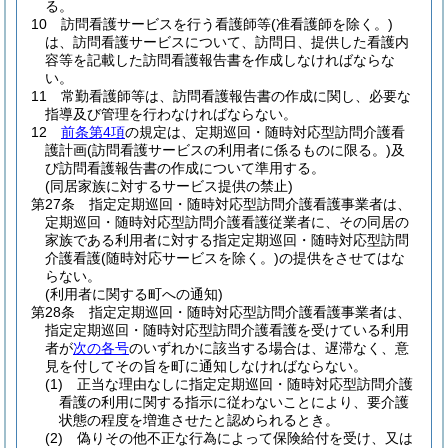
る。
10
訪問看護サービスを行う看護師等
(准看護師を除く。)
は、訪問看護サービスについて、訪問日、提供した看護内
容等を記載した訪問看護報告書を作成しなければならな
い。
11
常勤看護師等は、訪問看護報告書の作成に関し、必要な
指導及び管理を行わなければならない。
12
前条第4項
の規定は、定期巡回・随時対応型訪問介護看
護計画
(訪問看護サービスの利用者に係るものに限る。)
及
び訪問看護報告書の作成について準用する。
(同居家族に対するサービス提供の禁止)
第27条
指定定期巡回・随時対応型訪問介護看護事業者は、
定期巡回・随時対応型訪問介護看護従業者に、その同居の
家族である利用者に対する指定定期巡回・随時対応型訪問
介護看護
(随時対応サービスを除く。)
の提供をさせてはな
らない。
(利用者に関する町への通知)
第28条
指定定期巡回・随時対応型訪問介護看護事業者は、
指定定期巡回・随時対応型訪問介護看護を受けている利用
者が
次の各号
のいずれかに該当する場合は、遅滞なく、意
見を付してその旨を町に通知しなければならない。
(1)
正当な理由なしに指定定期巡回・随時対応型訪問介護
看護の利用に関する指示に従わないことにより、要介護
状態の程度を増進させたと認められるとき。
(2)
偽りその他不正な行為によって保険給付を受け、又は