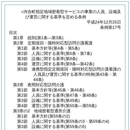
○河合町指定地域密着型サービスの事業の人員、設備及
び運営に関する基準を定める条例
平成24年12月25日
条例第17号
目次
第1章
総則
(第1条―第3条)
第2章
定期巡回・随時対応型訪問介護看護
第1節
基本方針等
(第4条・第5条)
第2節
人員に関する基準
(第6条・第7条)
第3節
設備に関する基準
(第8条)
第4節
運営に関する基準
(第9条―第42条)
第5節
連携型指定定期巡回・随時対応型訪問介護看護の
人員及び運営に関する基準の特例
(第43条・第
44条)
第3章
夜間対応型訪問介護
第1節
基本方針等
(第45条・第46条)
第2節
人員に関する基準
(第47条・第48条)
第3節
設備に関する基準
(第49条)
第4節
運営に関する基準
(第50条―第59条)
第3章の2
地域密着型通所介護
第1節
基本方針
(第59条の2)
第2節
人員に関する基準
(第59条の3・第59条の4)
第3節
設備に関する基準
(第59条の5)