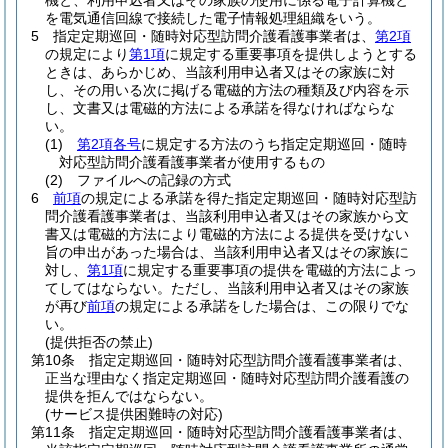
機と、利用申込者又はその家族の使用に係る電子計算機と
を電気通信回線で接続した電子情報処理組織をいう。
5
指定定期巡回・随時対応型訪問介護看護事業者は、
第2項
の規定により
第1項
に規定する重要事項を提供しようとする
ときは、あらかじめ、当該利用申込者又はその家族に対
し、その用いる次に掲げる電磁的方法の種類及び内容を示
し、文書又は電磁的方法による承諾を得なければならな
い。
(1)
第2項各号
に規定する方法のうち指定定期巡回・随時
対応型訪問介護看護事業者が使用するもの
(2)
ファイルへの記録の方式
6
前項
の規定による承諾を得た指定定期巡回・随時対応型訪
問介護看護事業者は、当該利用申込者又はその家族から文
書又は電磁的方法により電磁的方法による提供を受けない
旨の申出があった場合は、当該利用申込者又はその家族に
対し、
第1項
に規定する重要事項の提供を電磁的方法によっ
てしてはならない。
ただし、当該利用申込者又はその家族
が再び
前項
の規定による承諾をした場合は、この限りでな
い。
(提供拒否の禁止)
第10条
指定定期巡回・随時対応型訪問介護看護事業者は、
正当な理由なく指定定期巡回・随時対応型訪問介護看護の
提供を拒んではならない。
(サービス提供困難時の対応)
第11条
指定定期巡回・随時対応型訪問介護看護事業者は、