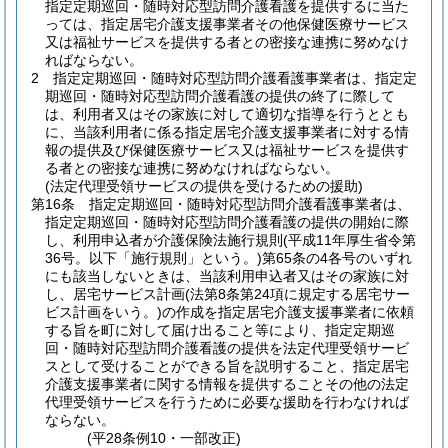
指定定期巡回・随時対応型訪問介護看護を提供するに当た
っては、指定居宅介護支援事業者その他保健医療サービス
又は福祉サービスを提供する者との密接な連携に努めなけ
ればならない。
2
指定定期巡回・随時対応型訪問介護看護事業者は、指定定
期巡回・随時対応型訪問介護看護の提供の終了に際して
は、利用者又はその家族に対して適切な指導を行うととも
に、当該利用者に係る指定居宅介護支援事業者に対する情
報の提供及び保健医療サービス又は福祉サービスを提供す
る者との密接な連携に努めなければならない。
(法定代理受領サービスの提供を受けるための援助)
第16条
指定定期巡回・随時対応型訪問介護看護事業者は、
指定定期巡回・随時対応型訪問介護看護の提供の開始に際
し、利用申込者が介護保険法施行規則
(平成11年厚生省令第
36号。以下「施行規則」という。)
第65条の4各号のいずれ
にも該当しないときは、当該利用申込者又はその家族に対
し、居宅サービス計画
(法第8条第24項に規定する居宅サー
ビス計画をいう。)
の作成を指定居宅介護支援事業者に依頼
する旨を町に対して届け出ること等により、指定定期巡
回・随時対応型訪問介護看護の提供を法定代理受領サービ
スとして受けることができる旨を説明すること、指定居宅
介護支援事業者に関する情報を提供することその他の法定
代理受領サービスを行うために必要な援助を行わなければ
ならない。
(平28条例10・一部改正)