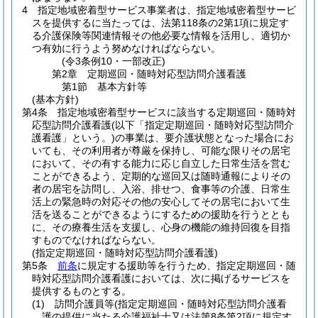
4
指定地域密着型サービス事業者は、指定地域密着型サービ
スを提供するに当たっては、法第118条の2第1項に規定す
る介護保険等関連情報その他必要な情報を活用し、適切か
つ有効に行うよう努めなければならない。
(令3条例10・一部改正)
第2章
定期巡回・随時対応型訪問介護看護
第1節
基本方針等
(基本方針)
第4条
指定地域密着型サービスに該当する定期巡回・随時対
応型訪問介護看護
(以下「指定定期巡回・随時対応型訪問介
護看護」という。)
の事業は、要介護状態となった場合にお
いても、その利用者が尊厳を保持し、可能な限りその居宅
において、その有する能力に応じ自立した日常生活を営む
ことができるよう、定期的な巡回又は随時通報によりその
者の居宅を訪問し、入浴、排せつ、食事等の介護、日常生
活上の緊急時の対応その他の安心してその居宅において生
活を送ることができるようにするための援助を行うととも
に、その療養生活を支援し、心身の機能の維持回復を目指
すものでなければならない。
(指定定期巡回・随時対応型訪問介護看護)
第5条
前条
に規定する援助等を行うため、指定定期巡回・随
時対応型訪問介護看護においては、次に掲げるサービスを
提供するものとする。
(1)
訪問介護員等
(指定定期巡回・随時対応型訪問介護看
護の提供に当たる介護福祉士又は法第8条第2項に規定す