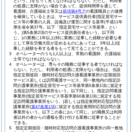
という。)
をもって充てなければならない。
ただし、利用者
の処遇に支障がない場合であって、提供時間帯を通じて、
看護師、介護福祉士等又は
前項第4号ア
の看護職員との連携
を確保しているときは、サービス提供責任者
(指定居宅サー
ビス等の事業の人員、設備及び運営に関する基準
(平成11年
厚生省令第37号。以下「指定居宅サービス等基準」とい
う。)
第5条第2項のサービス提供責任者をいう。以下同
じ。)
の業務に1年以上
(特に業務に従事した経験が必要な者
として厚生労働大臣が定めるものにあっては、3年以上)
従
事した経験を有する者をもって充てることができる。
3
オペレーターのうち1人以上は、常勤の看護師、介護福祉
士等でなければならない。
4
オペレーターは、専らその職務に従事する者でなければな
らない。
ただし、利用者の処遇に支障がない場合は、当該
指定定期巡回・随時対応型訪問介護看護事業所の定期巡回
サービス若しくは訪問看護サービス、同一敷地内の指定訪
問介護事業所
(指定居宅サービス等基準第5条第1項に規定す
る指定訪問介護事業所をいう。以下同じ。)
、指定訪問看護
事業所
(指定居宅サービス等基準第60条第1項に規定する指
定訪問看護事業所をいう。)
若しくは指定夜間対応型訪問介
護事業所
(
第47条第1項
に規定する指定夜間対応型訪問介護
事業所をいう。以下この条において同じ。)
の職務又は利用
者以外の者からの通報を受け付ける業務に従事することが
できる。
5
指定定期巡回・随時対応型訪問介護看護事業所の同一敷地