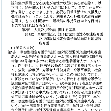
認知症の原因となる疾患が急性の状態にある者を除く。以
下同じ。)
が可能な限りその居宅において、自立した日常生
活を営むことができるよう、必要な日常生活上の支援及び
機能訓練を行うことにより、利用者の心身機能の維持回復
を図り、もって利用者の生活機能の維持又は向上を目指す
ものでなければならない。
第2節
人員及び設備に関する基準
第1款
単独型指定介護予防認知症対応型通所介護
及び併設型指定介護予防認知症対応型通
所介護
(従業者の員数)
第5条
単独型指定介護予防認知症対応型通所介護
(特別養護
老人ホーム等
(特別養護老人ホーム
(老人福祉法
(昭和38年法
律第133号)
第20条の5に規定する特別養護老人ホームをい
う。以下同じ。)
、同法第20条の4に規定する養護老人ホー
ム、病院、診療所、介護老人保健施設、介護医療院、社会
福祉施設又は特定施設をいう。以下この項において同じ。)
に併設されていない事業所において行われる指定介護予防
認知症対応型通所介護をいう。)
の事業を行う者及び併設型
指定介護予防認知症対応型通所介護
(特別養護老人ホーム等
に併設されている事業所において行われる指定介護予防認
知症対応型通所介護をいう。)
の事業を行う者
(以下「単独
型・併設型指定介護予防認知症対応型通所介護事業者」と
いう。)
が当該事業を行う事業所
(以下「単独型・併設型指
定介護予防認知症対応型通所介護事業所」という。)
ごとに