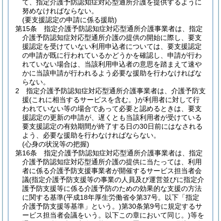
て、指定介護予防認知症対応型通所介護を提供するように
努めなければならない。
(要支援認定の申請に係る援助)
第15条
指定介護予防認知症対応型通所介護事業者は、指定
介護予防認知症対応型通所介護の提供の開始に際し、要支
援認定を受けていない利用申込者については、要支援認定
の申請が既に行われているかどうかを確認し、申請が行わ
れていない場合は、当該利用申込者の意思を踏まえて速や
かに当該申請が行われるよう必要な援助を行わなければな
らない。
2
指定介護予防認知症対応型通所介護事業者は、介護予防支
援
(これに相当するサービスを含む。)
が利用者に対して行
われていない等の場合であって必要と認めるときは、要支
援認定の更新の申請が、遅くとも当該利用者が受けている
要支援認定の有効期間が終了する日の30日前にはなされる
よう、必要な援助を行わなければならない。
(心身の状況等の把握)
第16条
指定介護予防認知症対応型通所介護事業者は、指定
介護予防認知症対応型通所介護の提供に当たっては、利用
者に係る介護予防支援事業者が開催するサービス担当者会
議
(指定介護予防支援等の事業の人員及び運営並びに指定介
護予防支援等に係る介護予防のための効果的な支援の方法
に関する基準
(平成18年厚生労働省令第37号。以下「指定
介護予防支援等基準」という。)
第30条第9号に規定するサ
ービス担当者会議をいう。以下この章において同じ。)
等を