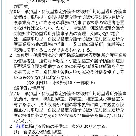
(平30条例7・一部改正)
(管理者)
第6条
単独型・併設型指定介護予防認知症対応型通所介護事
業者は、単独型・併設型指定介護予防認知症対応型通所介
護事業所ごとに専らその職務に従事する常勤の管理者を置
かなければならない。
ただし、単独型・併設型指定介護予
防認知症対応型通所介護事業所の管理上支障がない場合
は、当該単独型・併設型指定介護予防認知症対応型通所介
護事業所の他の職務に従事し、又は他の事業所、施設等の
職務に従事することができるものとする。
2
単独型・併設型指定介護予防認知症対応型通所介護事業所
の管理者は、適切な単独型・併設型指定介護予防認知症対
応型通所介護を提供するために必要な知識及び経験を有す
る者であって、別に厚生労働大臣が定める研修を修了して
いるものでなければならない。
(令3条例11・令6条例16・一部改正)
(設備及び備品等)
第7条
単独型・併設型指定介護予防認知症対応型通所介護事
業所は、食堂、機能訓練室、静養室、相談室及び事務室を
有するほか、消火設備その他の非常災害に際して必要な設
備並びに単独型・併設型指定介護予防認知症対応型通所介
護の提供に必要なその他の設備及び備品等を備えなければ
ならない。
2
前項
に掲げる設備の基準は、次のとおりとする。
(1)
食堂及び機能訓練室