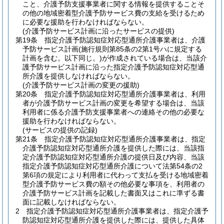
こと、介護予防支援事業者に関する情報を提供することそ
の他の地域密着型介護予防サービス費の支給を受けるため
に必要な援助を行わなければならない。
(介護予防サービス計画に沿ったサービスの提供)
第19条
指定介護予防認知症対応型通所介護事業者は、介護
予防サービス計画
(施行規則第85条の2第1号ハに規定する
計画を含む。以下同じ。)
が作成されている場合は、当該介
護予防サービス計画に沿った指定介護予防認知症対応型通
所介護を提供しなければならない。
(介護予防サービス計画の変更の援助)
第20条
指定介護予防認知症対応型通所介護事業者は、利用
者が介護予防サービス計画の変更を希望する場合は、当該
利用者に係る介護予防支援事業者への連絡その他の必要な
援助を行わなければならない。
(サービスの提供の記録)
第21条
指定介護予防認知症対応型通所介護事業者は、指定
介護予防認知症対応型通所介護を提供した際には、当該指
定介護予防認知症対応型通所介護の提供日及び内容、当該
指定介護予防認知症対応型通所介護について法第54条の2
第6項の規定により利用者に代わって支払を受ける地域密着
型介護予防サービス費の額その他必要な事項を、利用者の
介護予防サービス計画を記載した書面又はこれに準ずる書
面に記載しなければならない。
2
指定介護予防認知症対応型通所介護事業者は、指定介護予
防認知症対応型通所介護を提供した際には、提供した具体