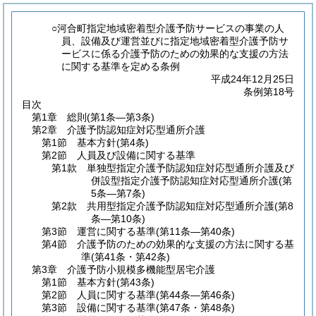
○河合町指定地域密着型介護予防サービスの事業の人
員、設備及び運営並びに指定地域密着型介護予防サ
ービスに係る介護予防のための効果的な支援の方法
に関する基準を定める条例
平成24年12月25日
条例第18号
目次
第1章
総則
(第1条―第3条)
第2章
介護予防認知症対応型通所介護
第1節
基本方針
(第4条)
第2節
人員及び設備に関する基準
第1款
単独型指定介護予防認知症対応型通所介護及び
併設型指定介護予防認知症対応型通所介護
(第
5条―第7条)
第2款
共用型指定介護予防認知症対応型通所介護
(第8
条―第10条)
第3節
運営に関する基準
(第11条―第40条)
第4節
介護予防のための効果的な支援の方法に関する基
準
(第41条・第42条)
第3章
介護予防小規模多機能型居宅介護
第1節
基本方針
(第43条)
第2節
人員に関する基準
(第44条―第46条)
第3節
設備に関する基準
(第47条・第48条)