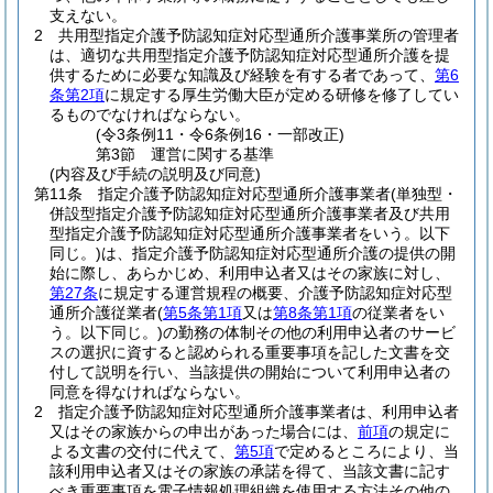
支えない。
2
共用型指定介護予防認知症対応型通所介護事業所の管理者
は、適切な共用型指定介護予防認知症対応型通所介護を提
供するために必要な知識及び経験を有する者であって、
第6
条第2項
に規定する厚生労働大臣が定める研修を修了してい
るものでなければならない。
(令3条例11・令6条例16・一部改正)
第3節
運営に関する基準
(内容及び手続の説明及び同意)
第11条
指定介護予防認知症対応型通所介護事業者
(単独型・
併設型指定介護予防認知症対応型通所介護事業者及び共用
型指定介護予防認知症対応型通所介護事業者をいう。以下
同じ。)
は、指定介護予防認知症対応型通所介護の提供の開
始に際し、あらかじめ、利用申込者又はその家族に対し、
第27条
に規定する運営規程の概要、介護予防認知症対応型
通所介護従業者
(
第5条第1項
又は
第8条第1項
の従業者をい
う。以下同じ。)
の勤務の体制その他の利用申込者のサービ
スの選択に資すると認められる重要事項を記した文書を交
付して説明を行い、当該提供の開始について利用申込者の
同意を得なければならない。
2
指定介護予防認知症対応型通所介護事業者は、利用申込者
又はその家族からの申出があった場合には、
前項
の規定に
よる文書の交付に代えて、
第5項
で定めるところにより、当
該利用申込者又はその家族の承諾を得て、当該文書に記す
べき重要事項を電子情報処理組織を使用する方法その他の