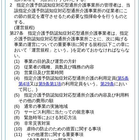
2
指定介護予防認知症対応型通所介護事業所の管理者は、当
該指定介護予防認知症対応型通所介護事業所の従業者にこ
の節の規定を遵守させるため必要な指揮命令を行うものと
する。
(運営規程)
第27条
指定介護予防認知症対応型通所介護事業者は、指定
介護予防認知症対応型通所介護事業所ごとに、次に掲げる
事業の運営についての重要事項に関する規程
(以下この章に
おいて「運営規程」という。)
を定めておかなければならな
い。
(1)
事業の目的及び運営の方針
(2)
従業者の職種、員数及び職務の内容
(3)
営業日及び営業時間
(4)
指定介護予防認知症対応型通所介護の利用定員
(
第5条
第4項
又は
第9条第1項
の利用定員をいう。
第29条
におい
て同じ。)
(5)
指定介護予防認知症対応型通所介護の内容及び利用料
その他の費用の額
(6)
通常の事業の実施地域
(7)
サービス利用に当たっての留意事項
(8)
緊急時等における対応方法
(9)
非常災害対策
(10)
虐待の防止のための措置に関する事項
(11)
その他運営に関する重要事項