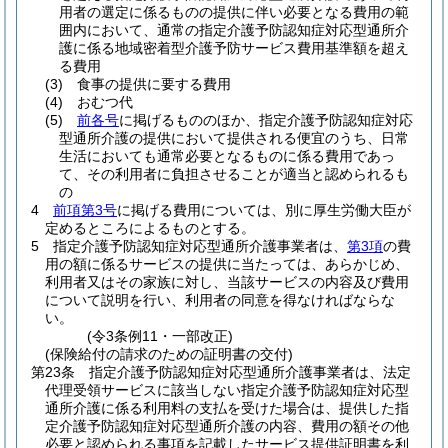
用者の選定に係るものの提供に伴い必要となる費用の範
囲内において、通常の指定介護予防認知症対応型通所介
護に係る地域密着型介護予防サービス費用基準額を超え
る費用
(3)
食事の提供に要する費用
(4)
おむつ代
(5)
前各号
に掲げるもののほか、指定介護予防認知症対応
型通所介護の提供において提供される便宜のうち、日常
生活においても通常必要となるものに係る費用であっ
て、その利用者に負担させることが適当と認められるも
の
4
前項第3号
に掲げる費用については、別に厚生労働大臣が
定めるところによるものとする。
5
指定介護予防認知症対応型通所介護事業者は、
第3項
の費
用の額に係るサービスの提供に当たっては、あらかじめ、
利用者又はその家族に対し、当該サービスの内容及び費用
について説明を行い、利用者の同意を得なければならな
い。
(令3条例11・一部改正)
(保険給付の請求のための証明書の交付)
第23条
指定介護予防認知症対応型通所介護事業者は、法定
代理受領サービスに該当しない指定介護予防認知症対応型
通所介護に係る利用料の支払を受けた場合は、提供した指
定介護予防認知症対応型通所介護の内容、費用の額その他
必要と認められる事項を記載したサービス提供証明書を利