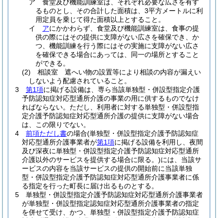
ア
食堂及び機能訓練室は、それぞれ必要な広さを有す
るものとし、その合計した面積は、3平方メートルに利
用定員を乗じて得た面積以上とすること。
イ
ア
にかかわらず、食堂及び機能訓練室は、食事の提
供の際にはその提供に支障がない広さを確保でき、か
つ、機能訓練を行う際にはその実施に支障がない広さ
を確保できる場合にあっては、同一の場所とすること
ができる。
(2)
相談室 遮へい物の設置等により相談の内容が漏えい
しないよう配慮されていること。
3
第1項
に掲げる設備は、専ら当該単独型・併設型指定介護
予防認知症対応型通所介護の事業の用に供するものでなけ
ればならない。
ただし、利用者に対する単独型・併設型指
定介護予防認知症対応型通所介護の提供に支障がない場合
は、この限りでない。
4
前項ただし書
の場合
(単独型・併設型指定介護予防認知症
対応型通所介護事業者が
第1項
に掲げる設備を利用し、夜間
及び深夜に単独型・併設型指定介護予防認知症対応型通所
介護以外のサービスを提供する場合に限る。)
には、当該サ
ービスの内容を当該サービスの提供の開始前に当該単独
型・併設型指定介護予防認知症対応型通所介護事業者に係
る指定を行った町長に届け出るものとする。
5
単独型・併設型指定介護予防認知症対応型通所介護事業者
が単独型・併設型指定認知症対応型通所介護事業者の指定
を併せて受け、かつ、単独型・併設型指定介護予防認知症