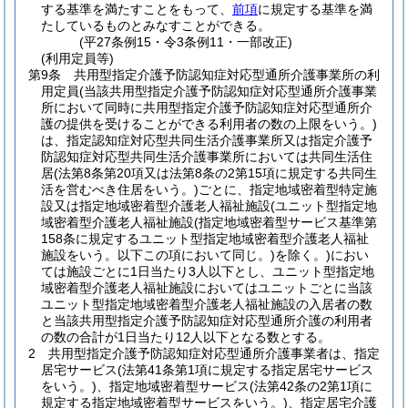
する基準を満たすことをもって、
前項
に規定する基準を満
たしているものとみなすことができる。
(平27条例15・令3条例11・一部改正)
(利用定員等)
第9条
共用型指定介護予防認知症対応型通所介護事業所の利
用定員
(当該共用型指定介護予防認知症対応型通所介護事業
所において同時に共用型指定介護予防認知症対応型通所介
護の提供を受けることができる利用者の数の上限をいう。)
は、指定認知症対応型共同生活介護事業所又は指定介護予
防認知症対応型共同生活介護事業所においては共同生活住
居
(法第8条第20項又は法第8条の2第15項に規定する共同生
活を営むべき住居をいう。)
ごとに、指定地域密着型特定施
設又は指定地域密着型介護老人福祉施設
(ユニット型指定地
域密着型介護老人福祉施設
(指定地域密着型サービス基準第
158条に規定するユニット型指定地域密着型介護老人福祉
施設をいう。以下この項において同じ。)
を除く。)
におい
ては施設ごとに1日当たり3人以下とし、ユニット型指定地
域密着型介護老人福祉施設においてはユニットごとに当該
ユニット型指定地域密着型介護老人福祉施設の入居者の数
と当該共用型指定介護予防認知症対応型通所介護の利用者
の数の合計が1日当たり12人以下となる数とする。
2
共用型指定介護予防認知症対応型通所介護事業者は、指定
居宅サービス
(法第41条第1項に規定する指定居宅サービス
をいう。)
、指定地域密着型サービス
(法第42条の2第1項に
規定する指定地域密着型サービスをいう。)
、指定居宅介護