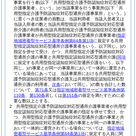
事業を行う者
(以下「共用型指定介護予防認知症対応型通所
介護事業者」という。)
が当該事業を行う事業所
(以下「共
用型指定介護予防認知症対応型通所介護事業所」という。)
に置くべき従業者の員数は、当該利用者、当該入居者又は
当該入所者の数と当該共用型指定介護予防認知症対応型通
所介護の利用者
(当該共用型指定介護予防認知症対応型通所
介護事業者が共用型指定認知症対応型通所介護事業者
(
指定
地域密着型サービス基準条例第64条第1項
に規定する共用
型指定認知症対応型通所介護事業者をいう。以下同じ。)
の
指定を併せて受け、かつ、共用型指定介護予防認知症対応
型通所介護の事業と共用型指定認知症対応型通所介護
(
同項
に規定する共用型指定認知症対応型通所介護をいう。以下
同じ。)
の事業とが同一の事業所において一体的に運営され
ている場合にあっては、当該事業所における共用型指定介
護予防認知症対応型通所介護又は共用型指定認知症対応型
通所介護の利用者。
次条
において同じ。)
の数を合計した数
について、
第71条
又は
指定地域密着型サービス基準条例第
110条
、
第130条
若しくは
第151条
の規定を満たすために必
要な数以上とする。
2
共用型指定介護予防認知症対応型通所介護事業者が共用型
指定認知症対応型通所介護事業者の指定を併せて受け、か
つ、共用型指定介護予防認知症対応型通所介護の事業と共
用型指定認知症対応型通所介護の事業とが同一の事業所に
おいて一体的に運営されている場合については、
指定地域
密着型サービス基準条例第64条第1項
に規定する人員に関