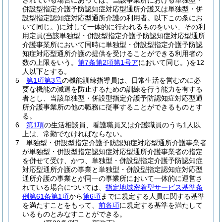
されている場合にあっては、当該事業所における単独型・
併設型指定介護予防認知症対応型通所介護又は単独型・併
設型指定認知症対応型通所介護の利用者。以下この条にお
いて同じ。)
に対して一体的に行われるものをいい、その利
用定員
(当該単独型・併設型指定介護予防認知症対応型通所
介護事業所において同時に単独型・併設型指定介護予防認
知症対応型通所介護の提供を受けることができる利用者の
数の上限をいう。
第7条第2項第1号ア
において同じ。)
を12
人以下とする。
5
第1項第3号
の機能訓練指導員は、日常生活を営むのに必
要な機能の減退を防止するための訓練を行う能力を有する
者とし、当該単独型・併設型指定介護予防認知症対応型通
所介護事業所の他の職務に従事することができるものとす
る。
6
第1項
の生活相談員、看護職員又は介護職員のうち1人以
上は、常勤でなければならない。
7
単独型・併設型指定介護予防認知症対応型通所介護事業者
が単独型・併設型指定認知症対応型通所介護事業者の指定
を併せて受け、かつ、単独型・併設型指定介護予防認知症
対応型通所介護の事業と単独型・併設型指定認知症対応型
通所介護の事業とが同一の事業所において一体的に運営さ
れている場合については、
指定地域密着型サービス基準条
例第61条第1項
から
第6項
までに規定する人員に関する基準
を満たすことをもって、
前各項
に規定する基準を満たして
いるものとみなすことができる。