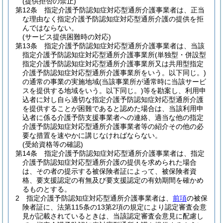
(提供拒否の禁止)
第12条
指定介護予防認知症対応型通所介護事業者は、正当
な理由なく指定介護予防認知症対応型通所介護の提供を拒
んではならない。
(サービス提供困難時の対応)
第13条
指定介護予防認知症対応型通所介護事業者は、当該
指定介護予防認知症対応型通所介護事業所
(単独型・併設型
指定介護予防認知症対応型通所介護事業所又は共用型指定
介護予防認知症対応型通所介護事業所をいう。以下同じ。)
の通常の事業の実施地域
(当該事業所が通常時に当該サービ
スを提供する地域をいう。以下同じ。)
等を勘案し、利用申
込者に対し自ら適切な指定介護予防認知症対応型通所介護
を提供することが困難であると認めた場合は、当該利用申
込者に係る介護予防支援事業者への連絡、適当な他の指定
介護予防認知症対応型通所介護事業者等の紹介その他の必
要な措置を速やかに講じなければならない。
(受給資格等の確認)
第14条
指定介護予防認知症対応型通所介護事業者は、指定
介護予防認知症対応型通所介護の提供を求められた場合
は、その者の提示する被保険者証によって、被保険者資
格、要支援認定の有無及び要支援認定の有効期間を確かめ
るものとする。
2
指定介護予防認知症対応型通所介護事業者は、
前項
の被保
険者証に、法第115条の13第2項の規定により認定審査会意
見が記載されているときは、当該認定審査会意見に配慮し