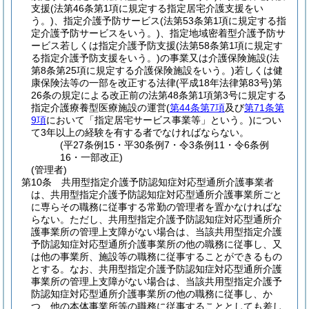
支援
(法第46条第1項に規定する指定居宅介護支援をい
う。)
、指定介護予防サービス
(法第53条第1項に規定する指
定介護予防サービスをいう。)
、指定地域密着型介護予防サ
ービス若しくは指定介護予防支援
(法第58条第1項に規定す
る指定介護予防支援をいう。)
の事業又は介護保険施設
(法
第8条第25項に規定する介護保険施設をいう。)
若しくは健
康保険法等の一部を改正する法律
(平成18年法律第83号)
第
26条の規定による改正前の法第48条第1項第3号に規定する
指定介護療養型医療施設の運営
(
第44条第7項
及び
第71条第
9項
において「指定居宅サービス事業等」という。)
につい
て3年以上の経験を有する者でなければならない。
(平27条例15・平30条例7・令3条例11・令6条例
16・一部改正)
(管理者)
第10条
共用型指定介護予防認知症対応型通所介護事業者
は、共用型指定介護予防認知症対応型通所介護事業所ごと
に専らその職務に従事する常勤の管理者を置かなければな
らない。
ただし、共用型指定介護予防認知症対応型通所介
護事業所の管理上支障がない場合は、当該共用型指定介護
予防認知症対応型通所介護事業所の他の職務に従事し、又
は他の事業所、施設等の職務に従事することができるもの
とする。
なお、共用型指定介護予防認知症対応型通所介護
事業所の管理上支障がない場合は、当該共用型指定介護予
防認知症対応型通所介護事業所の他の職務に従事し、か
つ、他の本体事業所等の職務に従事することとしても差し