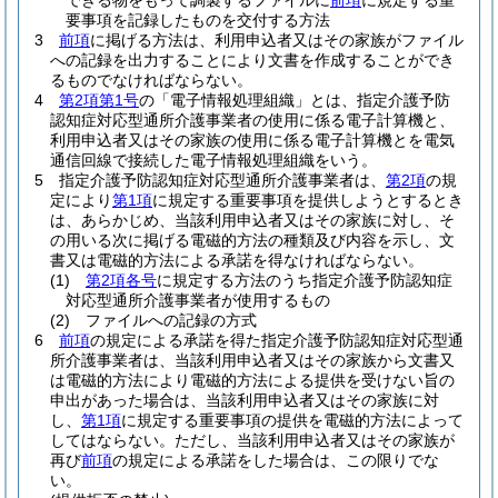
できる物をもって調製するファイルに
前項
に規定する重
要事項を記録したものを交付する方法
3
前項
に掲げる方法は、利用申込者又はその家族がファイル
への記録を出力することにより文書を作成することができ
るものでなければならない。
4
第2項第1号
の「電子情報処理組織」とは、指定介護予防
認知症対応型通所介護事業者の使用に係る電子計算機と、
利用申込者又はその家族の使用に係る電子計算機とを電気
通信回線で接続した電子情報処理組織をいう。
5
指定介護予防認知症対応型通所介護事業者は、
第2項
の規
定により
第1項
に規定する重要事項を提供しようとするとき
は、あらかじめ、当該利用申込者又はその家族に対し、そ
の用いる次に掲げる電磁的方法の種類及び内容を示し、文
書又は電磁的方法による承諾を得なければならない。
(1)
第2項各号
に規定する方法のうち指定介護予防認知症
対応型通所介護事業者が使用するもの
(2)
ファイルへの記録の方式
6
前項
の規定による承諾を得た指定介護予防認知症対応型通
所介護事業者は、当該利用申込者又はその家族から文書又
は電磁的方法により電磁的方法による提供を受けない旨の
申出があった場合は、当該利用申込者又はその家族に対
し、
第1項
に規定する重要事項の提供を電磁的方法によって
してはならない。
ただし、当該利用申込者又はその家族が
再び
前項
の規定による承諾をした場合は、この限りでな
い。