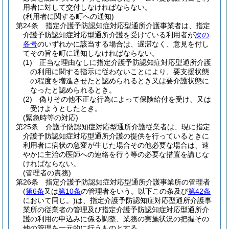
用者に対して交付しなければならない。
(利用者に関する町への通知)
第24条
指定介護予防認知症対応型通所介護事業者は、指定
介護予防認知症対応型通所介護を受けている利用者が
次の
各号
のいずれかに該当する場合は、遅滞なく、意見を付し
てその旨を町に通知しなければならない。
(1)
正当な理由なしに指定介護予防認知症対応型通所介護
の利用に関する指示に従わないことにより、要支援状態
の程度を増進させたと認められるとき又は要介護状態に
なったと認められるとき。
(2)
偽りその他不正な行為によって保険給付を受け、又は
受けようとしたとき。
(緊急時等の対応)
第25条
介護予防認知症対応型通所介護従業者は、現に指定
介護予防認知症対応型通所介護の提供を行っているときに
利用者に病状の急変が生じた場合その他必要な場合は、速
やかに主治の医師への連絡を行う等の必要な措置を講じな
ければならない。
(管理者の責務)
第26条
指定介護予防認知症対応型通所介護事業所の管理者
(
第6条
又は
第10条
の管理者をいう。以下この条及び
第42条
において同じ。)
は、指定介護予防認知症対応型通所介護事
業所の従業者の管理及び指定介護予防認知症対応型通所介
護の利用の申込みに係る調整、業務の実施状況の把握その
他の管理を一元的に行うものとする。