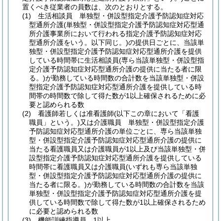
置くべき従業者の員数は、次のとおりとする。
(1)
生活相談員 単独型・併設型指定介護予防認知症対応
型通所介護
(単独型・併設型指定介護予防認知症対応型通
所介護事業所において行われる指定介護予防認知症対応
型通所介護をいう。以下同じ。)
の提供日ごとに、当該単
独型・併設型指定介護予防認知症対応型通所介護を提供
している時間帯に生活相談員
(専ら当該単独型・併設型指
定介護予防認知症対応型通所介護の提供に当たる者に限
る。)
が勤務している時間数の合計数を当該単独型・併設
型指定介護予防認知症対応型通所介護を提供している時
間帯の時間数で除して得た数が1以上確保されるために必
要と認められる数
(2)
看護師若しくは准看護師
(以下この章において「看護
職員」という。)
又は介護職員 単独型・併設型指定介護
予防認知症対応型通所介護の単位ごとに、専ら当該単独
型・併設型指定介護予防認知症対応型通所介護の提供に
当たる看護職員又は介護職員が1以上及び当該単独型・併
設型指定介護予防認知症対応型通所介護を提供している
時間帯に看護職員又は介護職員
(いずれも専ら当該単独
型・併設型指定介護予防認知症対応型通所介護の提供に
当たる者に限る。)
が勤務している時間数の合計数を当該
単独型・併設型指定介護予防認知症対応型通所介護を提
供している時間数で除して得た数が1以上確保されるため
に必要と認められる数
(3)
機能訓練指導員 1以上