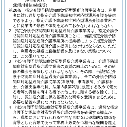
(令3条例11・一部改正)
(勤務体制の確保等)
第28条
指定介護予防認知症対応型通所介護事業者は、利用
者に対し適切な指定介護予防認知症対応型通所介護を提供
できるよう、指定介護予防認知症対応型通所介護事業所ご
とに従業者の勤務の体制を定めておかなければならない。
2
指定介護予防認知症対応型通所介護事業者は、指定介護予
防認知症対応型通所介護事業所ごとに、当該指定介護予防
認知症対応型通所介護事業所の従業者によって指定介護予
防認知症対応型通所介護を提供しなければならない。
ただ
し、利用者の処遇に直接影響を及ぼさない業務について
は、この限りでない。
3
指定介護予防認知症対応型通所介護事業者は、介護予防認
知症対応型通所介護従業者の資質の向上のために、その研
修の機会を確保しなければならない。
その際、当該指定介
護予防認知症対応型通所介護事業者は、全ての介護予防認
知症対応型通所介護従業者
(看護師、准看護師、介護福祉
士、介護支援専門員、法第 8条第2項に規定する政令で定め
る者等の資格を有する者その他これに類する者を除く。)
に
対し、認知症介護に係る基礎的な研修を受講させるために
必要な措置を講じなければならない。
4
指定介護予防認知症対応型通所介護事業者は、適切な指定
介護予防認知症対応型通所介護の提供を確保する観点か
ら、職場において行われる性的な言動又は優越的な関係を
背景とした言動であって業務上必要かつ相当な範囲を超え