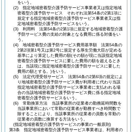
をいう。
(2)
指定地域密着型介護予防サービス事業者又は指定地域
密着型介護予防サービス それぞれ法第54条の2第1項に
規定する指定地域密着型介護予防サービス事業者又は指
定地域密着型介護予防サービスをいう。
(3)
利用料 法第54条の2第1項に規定する地域密着型介護
予防サービス費の支給の対象となる費用に係る対価をい
う。
(4)
地域密着型介護予防サービス費用基準額 法第54条の
2第2項第1号又は第2号に規定する厚生労働大臣が定める
基準により算定した費用の額
(その額が現に当該指定地域
密着型介護予防サービスに要した費用の額を超えるとき
は、当該現に指定地域密着型介護予防サービスに要した
費用の額とする。)
をいう。
(5)
法定代理受領サービス 法第54条の2第6項の規定によ
り地域密着型介護予防サービス費が利用者に代わり当該
指定地域密着型介護予防サービス事業者に支払われる場
合の当該地域密着型介護予防サービス費に係る指定地域
密着型介護予防サービスをいう。
(6)
常勤換算方法 当該事業所の従業者の勤務延時間数を
当該事業所において常勤の従業者が勤務すべき時間数で
除することにより、当該事業所の従業者の員数を常勤の
従業者の員数に換算する方法をいう。
(指定地域密着型介護予防サービスの事業の一般原則)
第3条
指定地域密着型介護予防サービス事業者は、利用者の