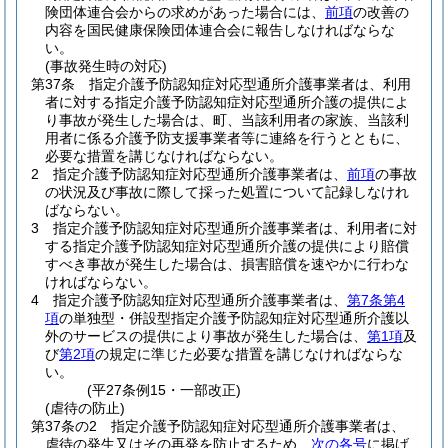
険団体連合会からの求めがあった場合には、
前項
の改善の
内容を国民健康保険団体連合会に報告しなければならな
い。
(事故発生時の対応)
第37条
指定介護予防認知症対応型通所介護事業者は、利用
者に対する指定介護予防認知症対応型通所介護の提供によ
り事故が発生した場合は、町、当該利用者の家族、当該利
用者に係る介護予防支援事業者等に連絡を行うとともに、
必要な措置を講じなければならない。
2
指定介護予防認知症対応型通所介護事業者は、
前項
の事故
の状況及び事故に際して採った処置について記録しなけれ
ばならない。
3
指定介護予防認知症対応型通所介護事業者は、利用者に対
する指定介護予防認知症対応型通所介護の提供により賠償
すべき事故が発生した場合は、損害賠償を速やかに行わな
ければならない。
4
指定介護予防認知症対応型通所介護事業者は、
第7条第4
項
の単独型・併設型指定介護予防認知症対応型通所介護以
外のサービスの提供により事故が発生した場合は、
第1項
及
び
第2項
の規定に準じた必要な措置を講じなければならな
い。
(平27条例15・一部改正)
(虐待の防止)
第37条の2
指定介護予防認知症対応型通所介護事業者は、
虐待の発生又はその再発を防止するため、
次の各号
に掲げ