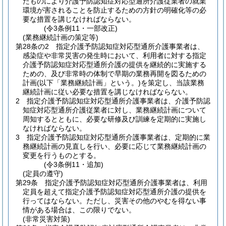
たものにより介護予防認知症対応型通所介護従業者の就業
環境が害されることを防止するための方針の明確化等の必
要な措置を講じなければならない。
(令3条例11・一部改正)
(業務継続計画の策定等)
第28条の2
指定介護予防認知症対応型通所介護事業者は、
感染症や非常災害の発生時において、利用者に対する指定
介護予防認知症対応型通所介護の提供を継続的に実施する
ための、及び非常時の体制で早期の業務再開を図るための
計画
(以下「業務継続計画」という。)
を策定し、当該業務
継続計画に従い必要な措置を講じなければならない。
2
指定介護予防認知症対応型通所介護事業者は、介護予防認
知症対応型通所介護従業者に対し、業務継続計画について
周知するとともに、必要な研修及び訓練を定期的に実施し
なければならない。
3
指定介護予防認知症対応型通所介護事業者は、定期的に業
務継続計画の見直しを行い、必要に応じて業務継続計画の
変更を行うものとする。
(令3条例11・追加)
(定員の遵守)
第29条
指定介護予防認知症対応型通所介護事業者は、利用
定員を超えて指定介護予防認知症対応型通所介護の提供を
行ってはならない。
ただし、災害その他のやむを得ない事
情がある場合は、この限りでない。
(非常災害対策)