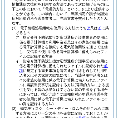
情報通信の技術を利用する方法であって次に掲げるもの
(以
下この条において「電磁的方法」という。)
により提供する
ことができる。
この場合において、当該指定介護予防認知
症対応型通所介護事業者は、当該文書を交付したものとみ
なす。
(1)
電子情報処理組織を使用する方法のうち
ア
又は
イ
に掲
げるもの
ア
指定介護予防認知症対応型通所介護事業者の使用に
係る電子計算機と利用申込者又はその家族の使用に係
る電子計算機とを接続する電気通信回線を通じて送信
し、受信者の使用に係る電子計算機に備えられたファ
イルに記録する方法
イ
指定介護予防認知症対応型通所介護事業者の使用に
係る電子計算機に備えられたファイルに記録された
前
項
に規定する重要事項を電気通信回線を通じて利用申
込者又はその家族の閲覧に供し、当該利用申込者又は
その家族の使用に係る電子計算機に備えられたファイ
ルに当該重要事項を記録する方法
(電磁的方法による提
供を受ける旨の承諾又は受けない旨の申出をする場合
にあっては、指定介護予防認知症対応型通所介護事業
者の使用に係る電子計算機に備えられたファイルにそ
の旨を記録する方法)
(2)
磁気ディスク、シー・ディー・ロムその他これらに準
ずる方法により一定の事項を確実に記録しておくことが