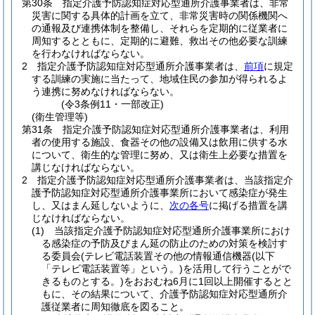
第30条
指定介護予防認知症対応型通所介護事業者は、非常
災害に関する具体的計画を立て、非常災害時の関係機関へ
の通報及び連携体制を整備し、それらを定期的に従業者に
周知するとともに、定期的に避難、救出その他必要な訓練
を行わなければならない。
2
指定介護予防認知症対応型通所介護事業者は、
前項
に規定
する訓練の実施に当たって、地域住民の参加が得られるよ
う連携に努めなければならない。
(令3条例11・一部改正)
(衛生管理等)
第31条
指定介護予防認知症対応型通所介護事業者は、利用
者の使用する施設、食器その他の設備又は飲用に供する水
について、衛生的な管理に努め、又は衛生上必要な措置を
講じなければならない。
2
指定介護予防認知症対応型通所介護事業者は、当該指定介
護予防認知症対応型通所介護事業所において感染症が発生
し、又はまん延しないように、
次の各号
に掲げる措置を講
じなければならない。
(1)
当該指定介護予防認知症対応型通所介護事業所におけ
る感染症の予防及びまん延の防止のための対策を検討す
る委員会
(テレビ電話装置その他の情報通信機器
(以下
「テレビ電話装置等」という。)
を活用して行うことがで
きるものとする。)
をおおむね6月に1回以上開催するとと
もに、その結果について、介護予防認知症対応型通所介
護従業者に周知徹底を図ること。