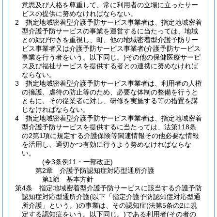
意思及び人格を尊重して、常に利用者の立場に立ったサー
ビスの提供に努めなければならない。
2
指定地域密着型介護予防サービス事業者は、指定地域密着
型介護予防サービスの事業を運営するに当たっては、地域
との結び付きを重視し、町、他の地域密着型介護予防サー
ビス事業者又は介護予防サービス事業者
(介護予防サービス
事業を行う者をいう。以下同じ。)
その他の保健医療サービ
ス及び福祉サービスを提供する者との連携に努めなければ
ならない。
3
指定地域密着型介護予防サービス事業者は、利用者の人権
の擁護、虐待の防止等のため、必要な体制の整備を行うと
ともに、その従業者に対し、研修を実施する等の措置を講
じなければならない。
4
指定地域密着型介護予防サービス事業者は、指定地域密着
型介護予防サービスを提供するに当たっては、法第118条
の2第1項に規定する介護保険等関連情報その他必要な情報
を活用し、適切かつ有効に行うよう努めなければならな
い。
(令3条例11・一部改正)
第2章
介護予防認知症対応型通所介護
第1節
基本方針
第4条
指定地域密着型介護予防サービスに該当する介護予防
認知症対応型通所介護
(以下「指定介護予防認知症対応型通
所介護」という。)
の事業は、その認知症
(法第5条の2に規
定する認知症をいう。以下同じ。)
である利用者
(その者の