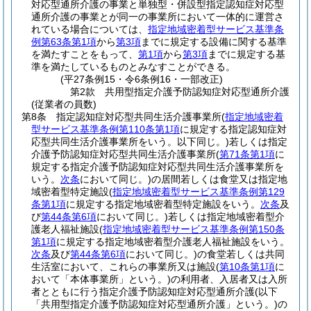
対応型通所介護の事業と単独型・併設型指定認知症対応型
通所介護の事業とが同一の事業所において一体的に運営さ
れている場合については、
指定地域密着型サービス基準条
例第63条第1項
から
第3項
までに規定する設備に関する基準
を満たすことをもって、
第1項
から
第3項
までに規定する基
準を満たしているものとみなすことができる。
(平27条例15・令6条例16・一部改正)
第2款
共用型指定介護予防認知症対応型通所介護
(従業者の員数)
第8条
指定認知症対応型共同生活介護事業所
(
指定地域密着
型サービス基準条例第110条第1項
に規定する指定認知症対
応型共同生活介護事業所をいう。以下同じ。)
若しくは指定
介護予防認知症対応型共同生活介護事業所
(
第71条第1項
に
規定する指定介護予防認知症対応型共同生活介護事業所を
いう。
次条
において同じ。)
の居間若しくは食堂又は指定地
域密着型特定施設
(
指定地域密着型サービス基準条例第129
条第1項
に規定する指定地域密着型特定施設をいう。
次条
及
び
第44条第6項
において同じ。)
若しくは指定地域密着型介
護老人福祉施設
(
指定地域密着型サービス基準条例第150条
第1項
に規定する指定地域密着型介護老人福祉施設をいう。
次条
及び
第44条第6項
において同じ。)
の食堂若しくは共同
生活室において、これらの事業所又は施設
(
第10条第1項
に
おいて「本体事業所」という。)
の利用者、入居者又は入所
者とともに行う指定介護予防認知症対応型通所介護
(以下
「共用型指定介護予防認知症対応型通所介護」という。)
の