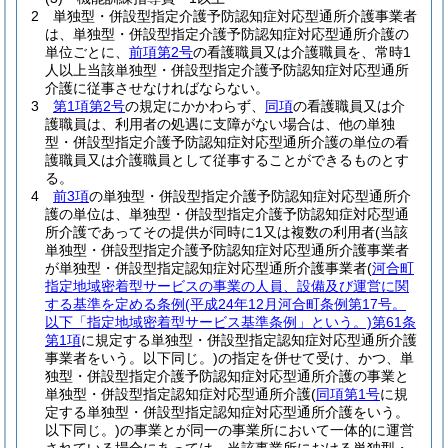
2
単独型・併設型指定介護予防認知症対応型通所介護事業者
は、単独型・併設型指定介護予防認知症対応型通所介護の
単位ごとに、
前項第2号
の看護職員又は介護職員を、常時1
人以上当該単独型・併設型指定介護予防認知症対応型通所
介護に従事させなければならない。
3
第1項第2号
の規定にかかわらず、
同項
の看護職員又は介
護職員は、利用者の処遇に支障がない場合は、他の単独
型・併設型指定介護予防認知症対応型通所介護の単位の看
護職員又は介護職員として従事することができるものとす
る。
4
前3項
の単独型・併設型指定介護予防認知症対応型通所介
護の単位は、単独型・併設型指定介護予防認知症対応型通
所介護であってその提供が同時に1又は複数の利用者
(当該
単独型・併設型指定介護予防認知症対応型通所介護事業者
が単独型・併設型指定認知症対応型通所介護事業者
(
河合町
指定地域密着型サービスの事業の人員、設備及び運営に関
する基準を定める条例
(平成24年12月河合町条例第17号。
以下「指定地域密着型サービス基準条例」という。)
第61条
第1項
に規定する単独型・併設型指定認知症対応型通所介護
事業者をいう。以下同じ。)
の指定を併せて受け、かつ、単
独型・併設型指定介護予防認知症対応型通所介護の事業と
単独型・併設型指定認知症対応型通所介護
(
同項第1号
に規
定する単独型・併設型指定認知症対応型通所介護をいう。
以下同じ。)
の事業とが同一の事業所において一体的に運営