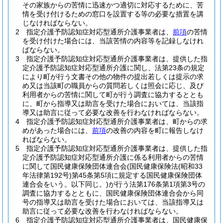
その家族からの苦情に迅速かつ適切に対応するために、苦
情を受け付けるための窓口を設置する等の必要な措置を講
じなければならない。
2
指定介護予防認知症対応型通所介護事業者は、
前項
の苦情
を受け付けた場合には、当該苦情の内容等を記録しなけれ
ばならない。
3
指定介護予防認知症対応型通所介護事業者は、提供した指
定介護予防認知症対応型通所介護に関し、法第23条の規定
により町が行う文書その他の物件の提出若しくは提示の求
め又は当該町の職員からの質問若しくは照会に応じ、及び
利用者からの苦情に関して町が行う調査に協力するととも
に、町から指導又は助言を受けた場合においては、当該指
導又は助言に従って必要な改善を行わなければならない。
4
指定介護予防認知症対応型通所介護事業者は、町からの求
めがあった場合には、
前項
の改善の内容を町に報告しなけ
ればならない。
5
指定介護予防認知症対応型通所介護事業者は、提供した指
定介護予防認知症対応型通所介護に係る利用者からの苦情
に関して国民健康保険団体連合会
(国民健康保険法
(昭和33
年法律第192号)
第45条第5項に規定する国民健康保険団体
連合会をいう。以下同じ。)
が行う法第176条第1項第3号の
調査に協力するとともに、国民健康保険団体連合会から同
号の指導又は助言を受けた場合においては、当該指導又は
助言に従って必要な改善を行わなければならない。
6
指定介護予防認知症対応型通所介護事業者は、国民健康保