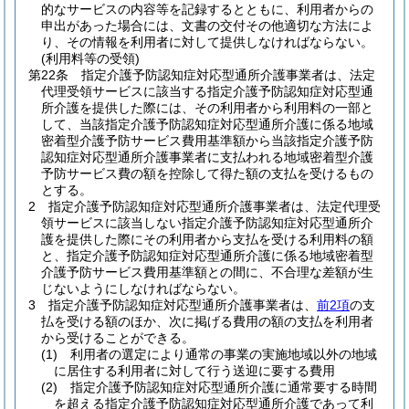
的なサービスの内容等を記録するとともに、利用者からの
申出があった場合には、文書の交付その他適切な方法によ
り、その情報を利用者に対して提供しなければならない。
(利用料等の受領)
第22条
指定介護予防認知症対応型通所介護事業者は、法定
代理受領サービスに該当する指定介護予防認知症対応型通
所介護を提供した際には、その利用者から利用料の一部と
して、当該指定介護予防認知症対応型通所介護に係る地域
密着型介護予防サービス費用基準額から当該指定介護予防
認知症対応型通所介護事業者に支払われる地域密着型介護
予防サービス費の額を控除して得た額の支払を受けるもの
とする。
2
指定介護予防認知症対応型通所介護事業者は、法定代理受
領サービスに該当しない指定介護予防認知症対応型通所介
護を提供した際にその利用者から支払を受ける利用料の額
と、指定介護予防認知症対応型通所介護に係る地域密着型
介護予防サービス費用基準額との間に、不合理な差額が生
じないようにしなければならない。
3
指定介護予防認知症対応型通所介護事業者は、
前2項
の支
払を受ける額のほか、次に掲げる費用の額の支払を利用者
から受けることができる。
(1)
利用者の選定により通常の事業の実施地域以外の地域
に居住する利用者に対して行う送迎に要する費用
(2)
指定介護予防認知症対応型通所介護に通常要する時間
を超える指定介護予防認知症対応型通所介護であって利