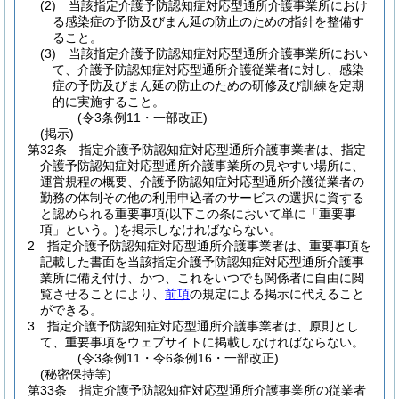
(2)
当該指定介護予防認知症対応型通所介護事業所におけ
る感染症の予防及びまん延の防止のための指針を整備す
ること。
(3)
当該指定介護予防認知症対応型通所介護事業所におい
て、介護予防認知症対応型通所介護従業者に対し、感染
症の予防及びまん延の防止のための研修及び訓練を定期
的に実施すること。
(令3条例11・一部改正)
(掲示)
第32条
指定介護予防認知症対応型通所介護事業者は、指定
介護予防認知症対応型通所介護事業所の見やすい場所に、
運営規程の概要、介護予防認知症対応型通所介護従業者の
勤務の体制その他の利用申込者のサービスの選択に資する
と認められる重要事項
(以下この条において単に「重要事
項」という。)
を掲示しなければならない。
2
指定介護予防認知症対応型通所介護事業者は、重要事項を
記載した書面を当該指定介護予防認知症対応型通所介護事
業所に備え付け、かつ、これをいつでも関係者に自由に閲
覧させることにより、
前項
の規定による掲示に代えること
ができる。
3
指定介護予防認知症対応型通所介護事業者は、原則とし
て、重要事項をウェブサイトに掲載しなければならない。
(令3条例11・令6条例16・一部改正)
(秘密保持等)
第33条
指定介護予防認知症対応型通所介護事業所の従業者