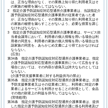
は、正当な理由がなく、その業務上知り得た利用者又はそ
の家族の秘密を漏らしてはならない。
2
指定介護予防認知症対応型通所介護事業者は、当該指定介
護予防認知症対応型通所介護事業所の従業者であった者
が、正当な理由がなく、その業務上知り得た利用者又はそ
の家族の秘密を漏らすことがないよう、必要な措置を講じ
なければならない。
3
指定介護予防認知症対応型通所介護事業者は、サービス担
当者会議等において、利用者の個人情報を用いる場合は利
用者の同意を、利用者の家族の個人情報を用いる場合は当
該家族の同意を、あらかじめ文書により得ておかなければ
ならない。
(広告)
第34条
指定介護予防認知症対応型通所介護事業者は、指定
介護予防認知症対応型通所介護事業所について広告をする
場合においては、その内容が虚偽又は誇大なものとしては
ならない。
(介護予防支援事業者に対する利益供与の禁止)
第35条
指定介護予防認知症対応型通所介護事業者は、介護
予防支援事業者又はその従業者に対し、利用者に特定の事
業者によるサービスを利用させることの対償として、金品
その他の財産上の利益を供与してはならない。
(苦情処理)
第36条
指定介護予防認知症対応型通所介護事業者は、提供
した指定介護予防認知症対応型通所介護に係る利用者及び