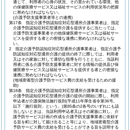
通じて、利用者の心身の状況、その置かれている環境、他
の保健医療サービス又は福祉サービスの利用状況等の把握
に努めなければならない。
(介護予防支援事業者等との連携)
第17条
指定介護予防認知症対応型通所介護事業者は、指定
介護予防認知症対応型通所介護を提供するに当たっては、
介護予防支援事業者その他保健医療サービス又は福祉サー
ビスを提供する者との密接な連携に努めなければならな
い。
2
指定介護予防認知症対応型通所介護事業者は、指定介護予
防認知症対応型通所介護の提供の終了に際しては、利用者
又はその家族に対して適切な指導を行うとともに、当該利
用者に係る介護予防支援事業者に対する情報の提供及び保
健医療サービス又は福祉サービスを提供する者との密接な
連携に努めなければならない。
(地域密着型介護予防サービス費の支給を受けるための援
助)
第18条
指定介護予防認知症対応型通所介護事業者は、指定
介護予防認知症対応型通所介護の提供の開始に際し、利用
申込者が介護保険法施行規則
(平成11年厚生省令第36号。
以下「施行規則」という。)
第85条の2各号のいずれにも該
当しないときは、当該利用申込者又はその家族に対し、介
護予防サービス計画の作成を介護予防支援事業者に依頼す
る旨を町に対して届け出ること等により、地域密着型介護
予防サービス費の支給を受けることができる旨を説明する