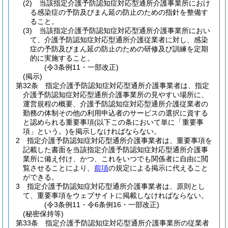
(2)
当該指定介護予防認知症対応型通所介護事業所におけ
る感染症の予防及びまん延の防止のための指針を整備す
ること。
(3)
当該指定介護予防認知症対応型通所介護事業所におい
て、介護予防認知症対応型通所介護従業者に対し、感染
症の予防及びまん延の防止のための研修及び訓練を定期
的に実施すること。
(令3条例11・一部改正)
(掲示)
第32条
指定介護予防認知症対応型通所介護事業者は、指定
介護予防認知症対応型通所介護事業所の見やすい場所に、
運営規程の概要、介護予防認知症対応型通所介護従業者の
勤務の体制その他の利用申込者のサービスの選択に資する
と認められる重要事項
(以下この条において単に「重要事
項」という。)
を掲示しなければならない。
2
指定介護予防認知症対応型通所介護事業者は、重要事項を
記載した書面を当該指定介護予防認知症対応型通所介護事
業所に備え付け、かつ、これをいつでも関係者に自由に閲
覧させることにより、
前項
の規定による掲示に代えること
ができる。
3
指定介護予防認知症対応型通所介護事業者は、原則とし
て、重要事項をウェブサイトに掲載しなければならない。
(令3条例11・令6条例16・一部改正)
(秘密保持等)
第33条
指定介護予防認知症対応型通所介護事業所の従業者