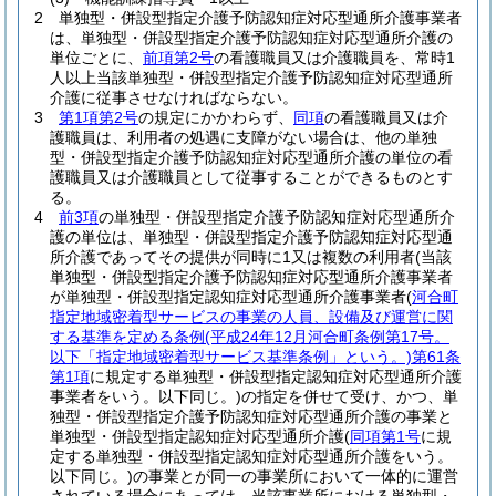
2
単独型・併設型指定介護予防認知症対応型通所介護事業者
は、単独型・併設型指定介護予防認知症対応型通所介護の
単位ごとに、
前項第2号
の看護職員又は介護職員を、常時1
人以上当該単独型・併設型指定介護予防認知症対応型通所
介護に従事させなければならない。
3
第1項第2号
の規定にかかわらず、
同項
の看護職員又は介
護職員は、利用者の処遇に支障がない場合は、他の単独
型・併設型指定介護予防認知症対応型通所介護の単位の看
護職員又は介護職員として従事することができるものとす
る。
4
前3項
の単独型・併設型指定介護予防認知症対応型通所介
護の単位は、単独型・併設型指定介護予防認知症対応型通
所介護であってその提供が同時に1又は複数の利用者
(当該
単独型・併設型指定介護予防認知症対応型通所介護事業者
が単独型・併設型指定認知症対応型通所介護事業者
(
河合町
指定地域密着型サービスの事業の人員、設備及び運営に関
する基準を定める条例
(平成24年12月河合町条例第17号。
以下「指定地域密着型サービス基準条例」という。)
第61条
第1項
に規定する単独型・併設型指定認知症対応型通所介護
事業者をいう。以下同じ。)
の指定を併せて受け、かつ、単
独型・併設型指定介護予防認知症対応型通所介護の事業と
単独型・併設型指定認知症対応型通所介護
(
同項第1号
に規
定する単独型・併設型指定認知症対応型通所介護をいう。
以下同じ。)
の事業とが同一の事業所において一体的に運営