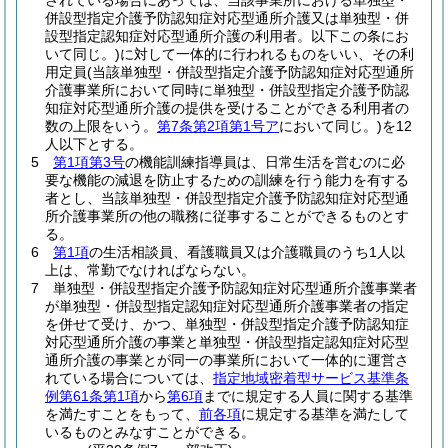
されている場合にあっては、当該事業所における単独型・
併設型指定介護予防認知症対応型通所介護又は単独型・併
設型指定認知症対応型通所介護の利用者。以下この条にお
いて同じ。)
に対して一体的に行われるものをいい、その利
用定員
(当該単独型・併設型指定介護予防認知症対応型通所
介護事業所において同時に単独型・併設型指定介護予防認
知症対応型通所介護の提供を受けることができる利用者の
数の上限をいう。
第7条第2項第1号ア
において同じ。)
を12
人以下とする。
5
第1項第3号
の機能訓練指導員は、日常生活を営むのに必
要な機能の減退を防止するための訓練を行う能力を有する
者とし、当該単独型・併設型指定介護予防認知症対応型通
所介護事業所の他の職務に従事することができるものとす
る。
6
第1項
の生活相談員、看護職員又は介護職員のうち1人以
上は、常勤でなければならない。
7
単独型・併設型指定介護予防認知症対応型通所介護事業者
が単独型・併設型指定認知症対応型通所介護事業者の指定
を併せて受け、かつ、単独型・併設型指定介護予防認知症
対応型通所介護の事業と単独型・併設型指定認知症対応型
通所介護の事業とが同一の事業所において一体的に運営さ
れている場合については、
指定地域密着型サービス基準条
例第61条第1項
から
第6項
までに規定する人員に関する基準
を満たすことをもって、
前各項
に規定する基準を満たして
いるものとみなすことができる。