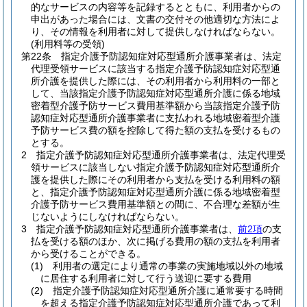
的なサービスの内容等を記録するとともに、利用者からの
申出があった場合には、文書の交付その他適切な方法によ
り、その情報を利用者に対して提供しなければならない。
(利用料等の受領)
第22条
指定介護予防認知症対応型通所介護事業者は、法定
代理受領サービスに該当する指定介護予防認知症対応型通
所介護を提供した際には、その利用者から利用料の一部と
して、当該指定介護予防認知症対応型通所介護に係る地域
密着型介護予防サービス費用基準額から当該指定介護予防
認知症対応型通所介護事業者に支払われる地域密着型介護
予防サービス費の額を控除して得た額の支払を受けるもの
とする。
2
指定介護予防認知症対応型通所介護事業者は、法定代理受
領サービスに該当しない指定介護予防認知症対応型通所介
護を提供した際にその利用者から支払を受ける利用料の額
と、指定介護予防認知症対応型通所介護に係る地域密着型
介護予防サービス費用基準額との間に、不合理な差額が生
じないようにしなければならない。
3
指定介護予防認知症対応型通所介護事業者は、
前2項
の支
払を受ける額のほか、次に掲げる費用の額の支払を利用者
から受けることができる。
(1)
利用者の選定により通常の事業の実施地域以外の地域
に居住する利用者に対して行う送迎に要する費用
(2)
指定介護予防認知症対応型通所介護に通常要する時間
を超える指定介護予防認知症対応型通所介護であって利