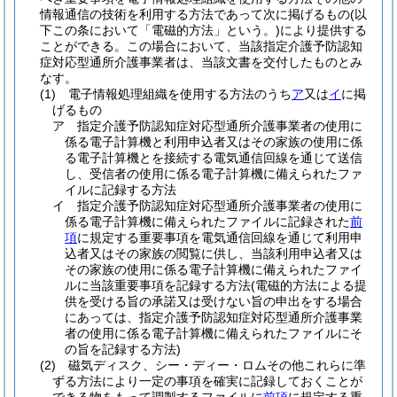
情報通信の技術を利用する方法であって次に掲げるもの
(以
下この条において「電磁的方法」という。)
により提供する
ことができる。
この場合において、当該指定介護予防認知
症対応型通所介護事業者は、当該文書を交付したものとみ
なす。
(1)
電子情報処理組織を使用する方法のうち
ア
又は
イ
に掲
げるもの
ア
指定介護予防認知症対応型通所介護事業者の使用に
係る電子計算機と利用申込者又はその家族の使用に係
る電子計算機とを接続する電気通信回線を通じて送信
し、受信者の使用に係る電子計算機に備えられたファ
イルに記録する方法
イ
指定介護予防認知症対応型通所介護事業者の使用に
係る電子計算機に備えられたファイルに記録された
前
項
に規定する重要事項を電気通信回線を通じて利用申
込者又はその家族の閲覧に供し、当該利用申込者又は
その家族の使用に係る電子計算機に備えられたファイ
ルに当該重要事項を記録する方法
(電磁的方法による提
供を受ける旨の承諾又は受けない旨の申出をする場合
にあっては、指定介護予防認知症対応型通所介護事業
者の使用に係る電子計算機に備えられたファイルにそ
の旨を記録する方法)
(2)
磁気ディスク、シー・ディー・ロムその他これらに準
ずる方法により一定の事項を確実に記録しておくことが