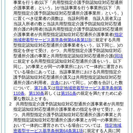
事業を行う者
(以下「共用型指定介護予防認知症対応型通所
介護事業者」という。)
が当該事業を行う事業所
(以下「共
用型指定介護予防認知症対応型通所介護事業所」という。)
に置くべき従業者の員数は、当該利用者、当該入居者又は
当該入所者の数と当該共用型指定介護予防認知症対応型通
所介護の利用者
(当該共用型指定介護予防認知症対応型通所
介護事業者が共用型指定認知症対応型通所介護事業者
(
指定
地域密着型サービス基準条例第64条第1項
に規定する共用
型指定認知症対応型通所介護事業者をいう。以下同じ。)
の
指定を併せて受け、かつ、共用型指定介護予防認知症対応
型通所介護の事業と共用型指定認知症対応型通所介護
(
同項
に規定する共用型指定認知症対応型通所介護をいう。以下
同じ。)
の事業とが同一の事業所において一体的に運営され
ている場合にあっては、当該事業所における共用型指定介
護予防認知症対応型通所介護又は共用型指定認知症対応型
通所介護の利用者。
次条
において同じ。)
の数を合計した数
について、
第71条
又は
指定地域密着型サービス基準条例第
110条
、
第130条
若しくは
第151条
の規定を満たすために必
要な数以上とする。
2
共用型指定介護予防認知症対応型通所介護事業者が共用型
指定認知症対応型通所介護事業者の指定を併せて受け、か
つ、共用型指定介護予防認知症対応型通所介護の事業と共
用型指定認知症対応型通所介護の事業とが同一の事業所に
おいて一体的に運営されている場合については、
指定地域
密着型サービス基準条例第64条第1項
に規定する人員に関