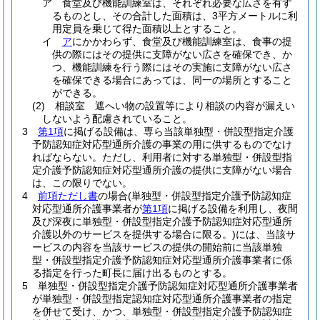
ア
食堂及び機能訓練室は、それぞれ必要な広さを有す
るものとし、その合計した面積は、3平方メートルに利
用定員を乗じて得た面積以上とすること。
イ
ア
にかかわらず、食堂及び機能訓練室は、食事の提
供の際にはその提供に支障がない広さを確保でき、か
つ、機能訓練を行う際にはその実施に支障がない広さ
を確保できる場合にあっては、同一の場所とすること
ができる。
(2)
相談室 遮へい物の設置等により相談の内容が漏えい
しないよう配慮されていること。
3
第1項
に掲げる設備は、専ら当該単独型・併設型指定介護
予防認知症対応型通所介護の事業の用に供するものでなけ
ればならない。
ただし、利用者に対する単独型・併設型指
定介護予防認知症対応型通所介護の提供に支障がない場合
は、この限りでない。
4
前項ただし書
の場合
(単独型・併設型指定介護予防認知症
対応型通所介護事業者が
第1項
に掲げる設備を利用し、夜間
及び深夜に単独型・併設型指定介護予防認知症対応型通所
介護以外のサービスを提供する場合に限る。)
には、当該サ
ービスの内容を当該サービスの提供の開始前に当該単独
型・併設型指定介護予防認知症対応型通所介護事業者に係
る指定を行った町長に届け出るものとする。
5
単独型・併設型指定介護予防認知症対応型通所介護事業者
が単独型・併設型指定認知症対応型通所介護事業者の指定
を併せて受け、かつ、単独型・併設型指定介護予防認知症