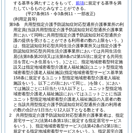
する基準を満たすことをもって、
前項
に規定する基準を満
たしているものとみなすことができる。
(平27条例15・令3条例11・一部改正)
(利用定員等)
第9条
共用型指定介護予防認知症対応型通所介護事業所の利
用定員
(当該共用型指定介護予防認知症対応型通所介護事業
所において同時に共用型指定介護予防認知症対応型通所介
護の提供を受けることができる利用者の数の上限をいう。)
は、指定認知症対応型共同生活介護事業所又は指定介護予
防認知症対応型共同生活介護事業所においては共同生活住
居
(法第8条第20項又は法第8条の2第15項に規定する共同生
活を営むべき住居をいう。)
ごとに、指定地域密着型特定施
設又は指定地域密着型介護老人福祉施設
(ユニット型指定地
域密着型介護老人福祉施設
(指定地域密着型サービス基準第
158条に規定するユニット型指定地域密着型介護老人福祉
施設をいう。以下この項において同じ。)
を除く。)
におい
ては施設ごとに1日当たり3人以下とし、ユニット型指定地
域密着型介護老人福祉施設においてはユニットごとに当該
ユニット型指定地域密着型介護老人福祉施設の入居者の数
と当該共用型指定介護予防認知症対応型通所介護の利用者
の数の合計が1日当たり12人以下となる数とする。
2
共用型指定介護予防認知症対応型通所介護事業者は、指定
居宅サービス
(法第41条第1項に規定する指定居宅サービス
をいう。)
、指定地域密着型サービス
(法第42条の2第1項に
規定する指定地域密着型サービスをいう。)
、指定居宅介護