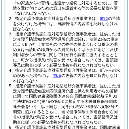
その家族からの苦情に迅速かつ適切に対応するために、苦
情を受け付けるための窓口を設置する等の必要な措置を講
じなければならない。
2
指定介護予防認知症対応型通所介護事業者は、
前項
の苦情
を受け付けた場合には、当該苦情の内容等を記録しなけれ
ばならない。
3
指定介護予防認知症対応型通所介護事業者は、提供した指
定介護予防認知症対応型通所介護に関し、法第23条の規定
により町が行う文書その他の物件の提出若しくは提示の求
め又は当該町の職員からの質問若しくは照会に応じ、及び
利用者からの苦情に関して町が行う調査に協力するととも
に、町から指導又は助言を受けた場合においては、当該指
導又は助言に従って必要な改善を行わなければならない。
4
指定介護予防認知症対応型通所介護事業者は、町からの求
めがあった場合には、
前項
の改善の内容を町に報告しなけ
ればならない。
5
指定介護予防認知症対応型通所介護事業者は、提供した指
定介護予防認知症対応型通所介護に係る利用者からの苦情
に関して国民健康保険団体連合会
(国民健康保険法
(昭和33
年法律第192号)
第45条第5項に規定する国民健康保険団体
連合会をいう。以下同じ。)
が行う法第176条第1項第3号の
調査に協力するとともに、国民健康保険団体連合会から同
号の指導又は助言を受けた場合においては、当該指導又は
助言に従って必要な改善を行わなければならない。
6
指定介護予防認知症対応型通所介護事業者は、国民健康保