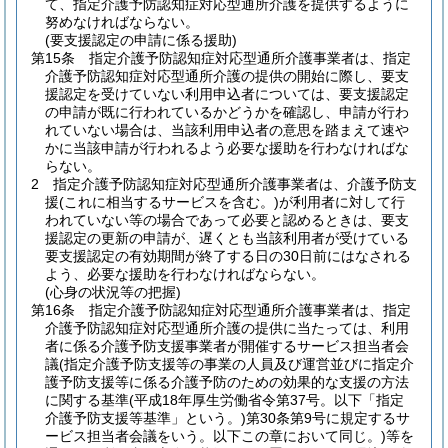
て、指定介護予防認知症対応型通所介護を提供するように
努めなければならない。
(要支援認定の申請に係る援助)
第15条
指定介護予防認知症対応型通所介護事業者は、指定
介護予防認知症対応型通所介護の提供の開始に際し、要支
援認定を受けていない利用申込者については、要支援認定
の申請が既に行われているかどうかを確認し、申請が行わ
れていない場合は、当該利用申込者の意思を踏まえて速や
かに当該申請が行われるよう必要な援助を行わなければな
らない。
2
指定介護予防認知症対応型通所介護事業者は、介護予防支
援
(これに相当するサービスを含む。)
が利用者に対して行
われていない等の場合であって必要と認めるときは、要支
援認定の更新の申請が、遅くとも当該利用者が受けている
要支援認定の有効期間が終了する日の30日前にはなされる
よう、必要な援助を行わなければならない。
(心身の状況等の把握)
第16条
指定介護予防認知症対応型通所介護事業者は、指定
介護予防認知症対応型通所介護の提供に当たっては、利用
者に係る介護予防支援事業者が開催するサービス担当者会
議
(指定介護予防支援等の事業の人員及び運営並びに指定介
護予防支援等に係る介護予防のための効果的な支援の方法
に関する基準
(平成18年厚生労働省令第37号。以下「指定
介護予防支援等基準」という。)
第30条第9号に規定するサ
ービス担当者会議をいう。以下この章において同じ。)
等を