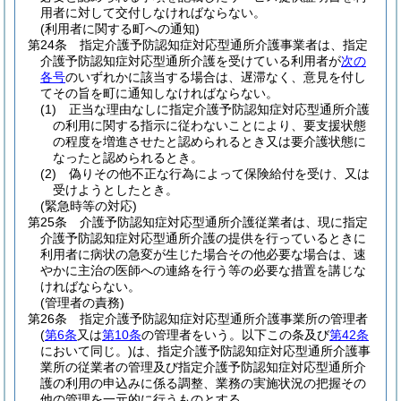
用者に対して交付しなければならない。
(利用者に関する町への通知)
第24条
指定介護予防認知症対応型通所介護事業者は、指定
介護予防認知症対応型通所介護を受けている利用者が
次の
各号
のいずれかに該当する場合は、遅滞なく、意見を付し
てその旨を町に通知しなければならない。
(1)
正当な理由なしに指定介護予防認知症対応型通所介護
の利用に関する指示に従わないことにより、要支援状態
の程度を増進させたと認められるとき又は要介護状態に
なったと認められるとき。
(2)
偽りその他不正な行為によって保険給付を受け、又は
受けようとしたとき。
(緊急時等の対応)
第25条
介護予防認知症対応型通所介護従業者は、現に指定
介護予防認知症対応型通所介護の提供を行っているときに
利用者に病状の急変が生じた場合その他必要な場合は、速
やかに主治の医師への連絡を行う等の必要な措置を講じな
ければならない。
(管理者の責務)
第26条
指定介護予防認知症対応型通所介護事業所の管理者
(
第6条
又は
第10条
の管理者をいう。以下この条及び
第42条
において同じ。)
は、指定介護予防認知症対応型通所介護事
業所の従業者の管理及び指定介護予防認知症対応型通所介
護の利用の申込みに係る調整、業務の実施状況の把握その
他の管理を一元的に行うものとする。