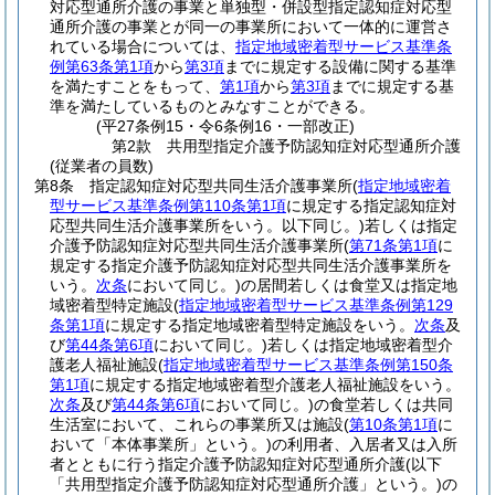
対応型通所介護の事業と単独型・併設型指定認知症対応型
通所介護の事業とが同一の事業所において一体的に運営さ
れている場合については、
指定地域密着型サービス基準条
例第63条第1項
から
第3項
までに規定する設備に関する基準
を満たすことをもって、
第1項
から
第3項
までに規定する基
準を満たしているものとみなすことができる。
(平27条例15・令6条例16・一部改正)
第2款
共用型指定介護予防認知症対応型通所介護
(従業者の員数)
第8条
指定認知症対応型共同生活介護事業所
(
指定地域密着
型サービス基準条例第110条第1項
に規定する指定認知症対
応型共同生活介護事業所をいう。以下同じ。)
若しくは指定
介護予防認知症対応型共同生活介護事業所
(
第71条第1項
に
規定する指定介護予防認知症対応型共同生活介護事業所を
いう。
次条
において同じ。)
の居間若しくは食堂又は指定地
域密着型特定施設
(
指定地域密着型サービス基準条例第129
条第1項
に規定する指定地域密着型特定施設をいう。
次条
及
び
第44条第6項
において同じ。)
若しくは指定地域密着型介
護老人福祉施設
(
指定地域密着型サービス基準条例第150条
第1項
に規定する指定地域密着型介護老人福祉施設をいう。
次条
及び
第44条第6項
において同じ。)
の食堂若しくは共同
生活室において、これらの事業所又は施設
(
第10条第1項
に
おいて「本体事業所」という。)
の利用者、入居者又は入所
者とともに行う指定介護予防認知症対応型通所介護
(以下
「共用型指定介護予防認知症対応型通所介護」という。)
の