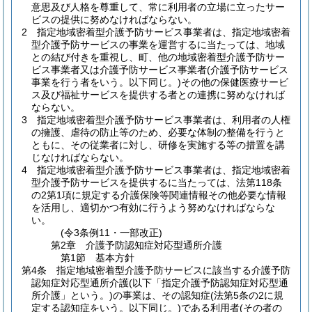
意思及び人格を尊重して、常に利用者の立場に立ったサー
ビスの提供に努めなければならない。
2
指定地域密着型介護予防サービス事業者は、指定地域密着
型介護予防サービスの事業を運営するに当たっては、地域
との結び付きを重視し、町、他の地域密着型介護予防サー
ビス事業者又は介護予防サービス事業者
(介護予防サービス
事業を行う者をいう。以下同じ。)
その他の保健医療サービ
ス及び福祉サービスを提供する者との連携に努めなければ
ならない。
3
指定地域密着型介護予防サービス事業者は、利用者の人権
の擁護、虐待の防止等のため、必要な体制の整備を行うと
ともに、その従業者に対し、研修を実施する等の措置を講
じなければならない。
4
指定地域密着型介護予防サービス事業者は、指定地域密着
型介護予防サービスを提供するに当たっては、法第118条
の2第1項に規定する介護保険等関連情報その他必要な情報
を活用し、適切かつ有効に行うよう努めなければならな
い。
(令3条例11・一部改正)
第2章
介護予防認知症対応型通所介護
第1節
基本方針
第4条
指定地域密着型介護予防サービスに該当する介護予防
認知症対応型通所介護
(以下「指定介護予防認知症対応型通
所介護」という。)
の事業は、その認知症
(法第5条の2に規
定する認知症をいう。以下同じ。)
である利用者
(その者の