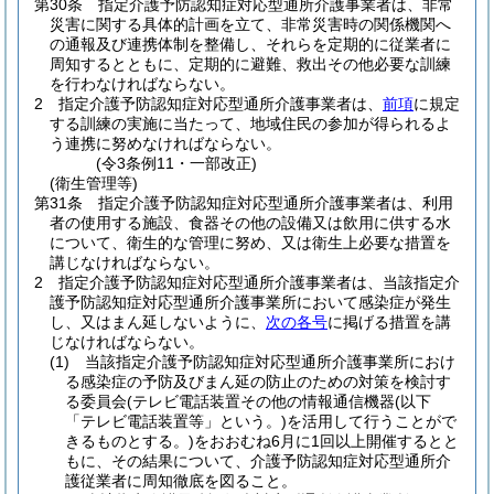
第30条
指定介護予防認知症対応型通所介護事業者は、非常
災害に関する具体的計画を立て、非常災害時の関係機関へ
の通報及び連携体制を整備し、それらを定期的に従業者に
周知するとともに、定期的に避難、救出その他必要な訓練
を行わなければならない。
2
指定介護予防認知症対応型通所介護事業者は、
前項
に規定
する訓練の実施に当たって、地域住民の参加が得られるよ
う連携に努めなければならない。
(令3条例11・一部改正)
(衛生管理等)
第31条
指定介護予防認知症対応型通所介護事業者は、利用
者の使用する施設、食器その他の設備又は飲用に供する水
について、衛生的な管理に努め、又は衛生上必要な措置を
講じなければならない。
2
指定介護予防認知症対応型通所介護事業者は、当該指定介
護予防認知症対応型通所介護事業所において感染症が発生
し、又はまん延しないように、
次の各号
に掲げる措置を講
じなければならない。
(1)
当該指定介護予防認知症対応型通所介護事業所におけ
る感染症の予防及びまん延の防止のための対策を検討す
る委員会
(テレビ電話装置その他の情報通信機器
(以下
「テレビ電話装置等」という。)
を活用して行うことがで
きるものとする。)
をおおむね6月に1回以上開催するとと
もに、その結果について、介護予防認知症対応型通所介
護従業者に周知徹底を図ること。