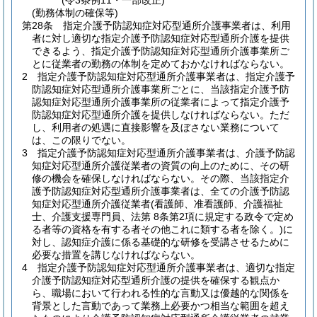
(令3条例11・一部改正)
(勤務体制の確保等)
第28条
指定介護予防認知症対応型通所介護事業者は、利用
者に対し適切な指定介護予防認知症対応型通所介護を提供
できるよう、指定介護予防認知症対応型通所介護事業所ご
とに従業者の勤務の体制を定めておかなければならない。
2
指定介護予防認知症対応型通所介護事業者は、指定介護予
防認知症対応型通所介護事業所ごとに、当該指定介護予防
認知症対応型通所介護事業所の従業者によって指定介護予
防認知症対応型通所介護を提供しなければならない。
ただ
し、利用者の処遇に直接影響を及ぼさない業務について
は、この限りでない。
3
指定介護予防認知症対応型通所介護事業者は、介護予防認
知症対応型通所介護従業者の資質の向上のために、その研
修の機会を確保しなければならない。
その際、当該指定介
護予防認知症対応型通所介護事業者は、全ての介護予防認
知症対応型通所介護従業者
(看護師、准看護師、介護福祉
士、介護支援専門員、法第 8条第2項に規定する政令で定め
る者等の資格を有する者その他これに類する者を除く。)
に
対し、認知症介護に係る基礎的な研修を受講させるために
必要な措置を講じなければならない。
4
指定介護予防認知症対応型通所介護事業者は、適切な指定
介護予防認知症対応型通所介護の提供を確保する観点か
ら、職場において行われる性的な言動又は優越的な関係を
背景とした言動であって業務上必要かつ相当な範囲を超え