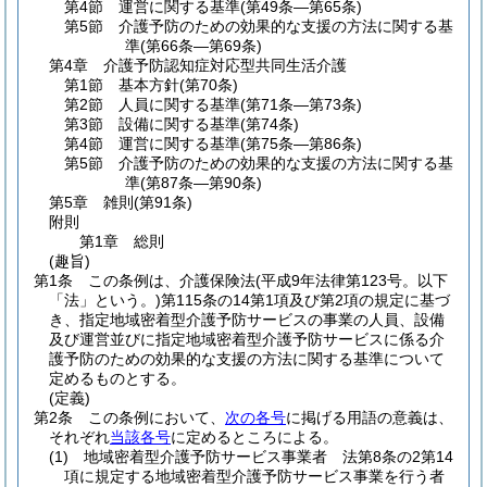
第4節
運営に関する基準
(第49条―第65条)
第5節
介護予防のための効果的な支援の方法に関する基
準
(第66条―第69条)
第4章
介護予防認知症対応型共同生活介護
第1節
基本方針
(第70条)
第2節
人員に関する基準
(第71条―第73条)
第3節
設備に関する基準
(第74条)
第4節
運営に関する基準
(第75条―第86条)
第5節
介護予防のための効果的な支援の方法に関する基
準
(第87条―第90条)
第5章
雑則
(第91条)
附則
第1章
総則
(趣旨)
第1条
この条例は、介護保険法
(平成9年法律第123号。以下
「法」という。)
第115条の14第1項及び第2項の規定に基づ
き、指定地域密着型介護予防サービスの事業の人員、設備
及び運営並びに指定地域密着型介護予防サービスに係る介
護予防のための効果的な支援の方法に関する基準について
定めるものとする。
(定義)
第2条
この条例において、
次の各号
に掲げる用語の意義は、
それぞれ
当該各号
に定めるところによる。
(1)
地域密着型介護予防サービス事業者 法第8条の2第14
項に規定する地域密着型介護予防サービス事業を行う者