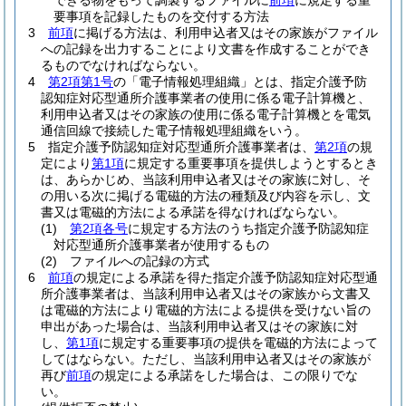
できる物をもって調製するファイルに
前項
に規定する重
要事項を記録したものを交付する方法
3
前項
に掲げる方法は、利用申込者又はその家族がファイル
への記録を出力することにより文書を作成することができ
るものでなければならない。
4
第2項第1号
の「電子情報処理組織」とは、指定介護予防
認知症対応型通所介護事業者の使用に係る電子計算機と、
利用申込者又はその家族の使用に係る電子計算機とを電気
通信回線で接続した電子情報処理組織をいう。
5
指定介護予防認知症対応型通所介護事業者は、
第2項
の規
定により
第1項
に規定する重要事項を提供しようとするとき
は、あらかじめ、当該利用申込者又はその家族に対し、そ
の用いる次に掲げる電磁的方法の種類及び内容を示し、文
書又は電磁的方法による承諾を得なければならない。
(1)
第2項各号
に規定する方法のうち指定介護予防認知症
対応型通所介護事業者が使用するもの
(2)
ファイルへの記録の方式
6
前項
の規定による承諾を得た指定介護予防認知症対応型通
所介護事業者は、当該利用申込者又はその家族から文書又
は電磁的方法により電磁的方法による提供を受けない旨の
申出があった場合は、当該利用申込者又はその家族に対
し、
第1項
に規定する重要事項の提供を電磁的方法によって
してはならない。
ただし、当該利用申込者又はその家族が
再び
前項
の規定による承諾をした場合は、この限りでな
い。