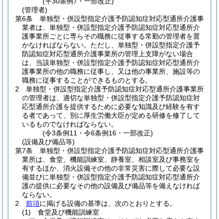
(平30条例7・一部改正)
(管理者)
第6条
単独型・併設型指定介護予防認知症対応型通所介護事
業者は、単独型・併設型指定介護予防認知症対応型通所介
護事業所ごとに専らその職務に従事する常勤の管理者を置
かなければならない。
ただし、単独型・併設型指定介護予
防認知症対応型通所介護事業所の管理上支障がない場合
は、当該単独型・併設型指定介護予防認知症対応型通所介
護事業所の他の職務に従事し、又は他の事業所、施設等の
職務に従事することができるものとする。
2
単独型・併設型指定介護予防認知症対応型通所介護事業所
の管理者は、適切な単独型・併設型指定介護予防認知症対
応型通所介護を提供するために必要な知識及び経験を有す
る者であって、別に厚生労働大臣が定める研修を修了して
いるものでなければならない。
(令3条例11・令6条例16・一部改正)
(設備及び備品等)
第7条
単独型・併設型指定介護予防認知症対応型通所介護事
業所は、食堂、機能訓練室、静養室、相談室及び事務室を
有するほか、消火設備その他の非常災害に際して必要な設
備並びに単独型・併設型指定介護予防認知症対応型通所介
護の提供に必要なその他の設備及び備品等を備えなければ
ならない。
2
前項
に掲げる設備の基準は、次のとおりとする。
(1)
食堂及び機能訓練室