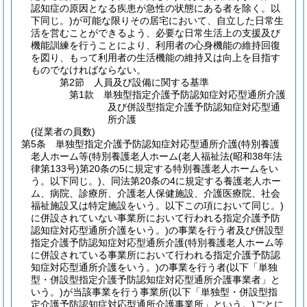
認知症の原因となる疾患が急性の状態にある者を除く。以
下同じ。)
が可能な限りその居宅において、自立した日常生
活を営むことができるよう、必要な日常生活上の支援及び
機能訓練を行うことにより、利用者の心身機能の維持回復
を図り、もって利用者の生活機能の維持又は向上を目指す
ものでなければならない。
第2節
人員及び設備に関する基準
第1款
単独型指定介護予防認知症対応型通所介護
及び併設型指定介護予防認知症対応型通
所介護
(従業者の員数)
第5条
単独型指定介護予防認知症対応型通所介護
(特別養護
老人ホーム等
(特別養護老人ホーム
(老人福祉法
(昭和38年法
律第133号)
第20条の5に規定する特別養護老人ホームをい
う。以下同じ。)
、同法第20条の4に規定する養護老人ホー
ム、病院、診療所、介護老人保健施設、介護医療院、社会
福祉施設又は特定施設をいう。以下この項において同じ。)
に併設されていない事業所において行われる指定介護予防
認知症対応型通所介護をいう。)
の事業を行う者及び併設型
指定介護予防認知症対応型通所介護
(特別養護老人ホーム等
に併設されている事業所において行われる指定介護予防認
知症対応型通所介護をいう。)
の事業を行う者
(以下「単独
型・併設型指定介護予防認知症対応型通所介護事業者」と
いう。)
が当該事業を行う事業所
(以下「単独型・併設型指
定介護予防認知症対応型通所介護事業所」という。)
ごとに