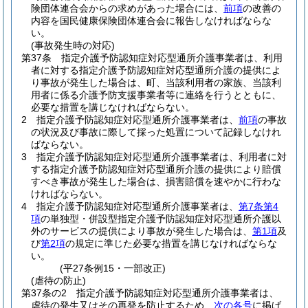
険団体連合会からの求めがあった場合には、
前項
の改善の
内容を国民健康保険団体連合会に報告しなければならな
い。
(事故発生時の対応)
第37条
指定介護予防認知症対応型通所介護事業者は、利用
者に対する指定介護予防認知症対応型通所介護の提供によ
り事故が発生した場合は、町、当該利用者の家族、当該利
用者に係る介護予防支援事業者等に連絡を行うとともに、
必要な措置を講じなければならない。
2
指定介護予防認知症対応型通所介護事業者は、
前項
の事故
の状況及び事故に際して採った処置について記録しなけれ
ばならない。
3
指定介護予防認知症対応型通所介護事業者は、利用者に対
する指定介護予防認知症対応型通所介護の提供により賠償
すべき事故が発生した場合は、損害賠償を速やかに行わな
ければならない。
4
指定介護予防認知症対応型通所介護事業者は、
第7条第4
項
の単独型・併設型指定介護予防認知症対応型通所介護以
外のサービスの提供により事故が発生した場合は、
第1項
及
び
第2項
の規定に準じた必要な措置を講じなければならな
い。
(平27条例15・一部改正)
(虐待の防止)
第37条の2
指定介護予防認知症対応型通所介護事業者は、
虐待の発生又はその再発を防止するため、
次の各号
に掲げ