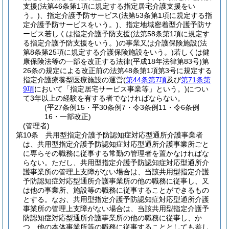
支援
(法第46条第1項に規定する指定居宅介護支援をい
う。)
、指定介護予防サービス
(法第53条第1項に規定する指
定介護予防サービスをいう。)
、指定地域密着型介護予防サ
ービス若しくは指定介護予防支援
(法第58条第1項に規定す
る指定介護予防支援をいう。)
の事業又は介護保険施設
(法
第8条第25項に規定する介護保険施設をいう。)
若しくは健
康保険法等の一部を改正する法律
(平成18年法律第83号)
第
26条の規定による改正前の法第48条第1項第3号に規定する
指定介護療養型医療施設の運営
(
第44条第7項
及び
第71条第
9項
において「指定居宅サービス事業等」という。)
につい
て3年以上の経験を有する者でなければならない。
(平27条例15・平30条例7・令3条例11・令6条例
16・一部改正)
(管理者)
第10条
共用型指定介護予防認知症対応型通所介護事業者
は、共用型指定介護予防認知症対応型通所介護事業所ごと
に専らその職務に従事する常勤の管理者を置かなければな
らない。
ただし、共用型指定介護予防認知症対応型通所介
護事業所の管理上支障がない場合は、当該共用型指定介護
予防認知症対応型通所介護事業所の他の職務に従事し、又
は他の事業所、施設等の職務に従事することができるもの
とする。
なお、共用型指定介護予防認知症対応型通所介護
事業所の管理上支障がない場合は、当該共用型指定介護予
防認知症対応型通所介護事業所の他の職務に従事し、か
つ、他の本体事業所等の職務に従事することとしても差し