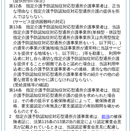
(提供拒否の禁止)
第12条
指定介護予防認知症対応型通所介護事業者は、正当
な理由なく指定介護予防認知症対応型通所介護の提供を拒
んではならない。
(サービス提供困難時の対応)
第13条
指定介護予防認知症対応型通所介護事業者は、当該
指定介護予防認知症対応型通所介護事業所
(単独型・併設型
指定介護予防認知症対応型通所介護事業所又は共用型指定
介護予防認知症対応型通所介護事業所をいう。以下同じ。)
の通常の事業の実施地域
(当該事業所が通常時に当該サービ
スを提供する地域をいう。以下同じ。)
等を勘案し、利用申
込者に対し自ら適切な指定介護予防認知症対応型通所介護
を提供することが困難であると認めた場合は、当該利用申
込者に係る介護予防支援事業者への連絡、適当な他の指定
介護予防認知症対応型通所介護事業者等の紹介その他の必
要な措置を速やかに講じなければならない。
(受給資格等の確認)
第14条
指定介護予防認知症対応型通所介護事業者は、指定
介護予防認知症対応型通所介護の提供を求められた場合
は、その者の提示する被保険者証によって、被保険者資
格、要支援認定の有無及び要支援認定の有効期間を確かめ
るものとする。
2
指定介護予防認知症対応型通所介護事業者は、
前項
の被保
険者証に、法第115条の13第2項の規定により認定審査会意
見が記載されているときは、当該認定審査会意見に配慮し