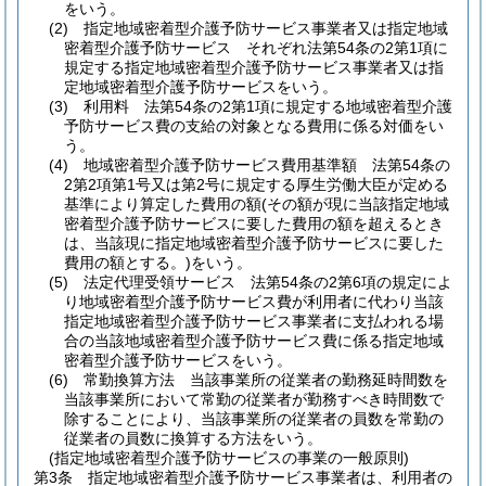
をいう。
(2)
指定地域密着型介護予防サービス事業者又は指定地域
密着型介護予防サービス それぞれ法第54条の2第1項に
規定する指定地域密着型介護予防サービス事業者又は指
定地域密着型介護予防サービスをいう。
(3)
利用料 法第54条の2第1項に規定する地域密着型介護
予防サービス費の支給の対象となる費用に係る対価をい
う。
(4)
地域密着型介護予防サービス費用基準額 法第54条の
2第2項第1号又は第2号に規定する厚生労働大臣が定める
基準により算定した費用の額
(その額が現に当該指定地域
密着型介護予防サービスに要した費用の額を超えるとき
は、当該現に指定地域密着型介護予防サービスに要した
費用の額とする。)
をいう。
(5)
法定代理受領サービス 法第54条の2第6項の規定によ
り地域密着型介護予防サービス費が利用者に代わり当該
指定地域密着型介護予防サービス事業者に支払われる場
合の当該地域密着型介護予防サービス費に係る指定地域
密着型介護予防サービスをいう。
(6)
常勤換算方法 当該事業所の従業者の勤務延時間数を
当該事業所において常勤の従業者が勤務すべき時間数で
除することにより、当該事業所の従業者の員数を常勤の
従業者の員数に換算する方法をいう。
(指定地域密着型介護予防サービスの事業の一般原則)
第3条
指定地域密着型介護予防サービス事業者は、利用者の