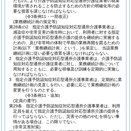
たものにより介護予防認知症対応型通所介護従業者の就業
環境が害されることを防止するための方針の明確化等の必
要な措置を講じなければならない。
(令3条例11・一部改正)
(業務継続計画の策定等)
第28条の2
指定介護予防認知症対応型通所介護事業者は、
感染症や非常災害の発生時において、利用者に対する指定
介護予防認知症対応型通所介護の提供を継続的に実施する
ための、及び非常時の体制で早期の業務再開を図るための
計画
(以下「業務継続計画」という。)
を策定し、当該業務
継続計画に従い必要な措置を講じなければならない。
2
指定介護予防認知症対応型通所介護事業者は、介護予防認
知症対応型通所介護従業者に対し、業務継続計画について
周知するとともに、必要な研修及び訓練を定期的に実施し
なければならない。
3
指定介護予防認知症対応型通所介護事業者は、定期的に業
務継続計画の見直しを行い、必要に応じて業務継続計画の
変更を行うものとする。
(令3条例11・追加)
(定員の遵守)
第29条
指定介護予防認知症対応型通所介護事業者は、利用
定員を超えて指定介護予防認知症対応型通所介護の提供を
行ってはならない。
ただし、災害その他のやむを得ない事
情がある場合は、この限りでない。
(非常災害対策)