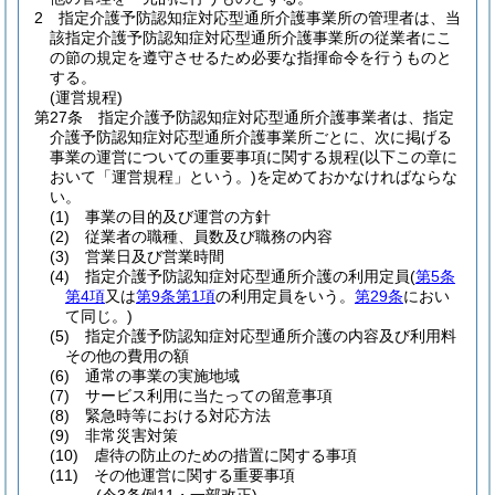
2
指定介護予防認知症対応型通所介護事業所の管理者は、当
該指定介護予防認知症対応型通所介護事業所の従業者にこ
の節の規定を遵守させるため必要な指揮命令を行うものと
する。
(運営規程)
第27条
指定介護予防認知症対応型通所介護事業者は、指定
介護予防認知症対応型通所介護事業所ごとに、次に掲げる
事業の運営についての重要事項に関する規程
(以下この章に
おいて「運営規程」という。)
を定めておかなければならな
い。
(1)
事業の目的及び運営の方針
(2)
従業者の職種、員数及び職務の内容
(3)
営業日及び営業時間
(4)
指定介護予防認知症対応型通所介護の利用定員
(
第5条
第4項
又は
第9条第1項
の利用定員をいう。
第29条
におい
て同じ。)
(5)
指定介護予防認知症対応型通所介護の内容及び利用料
その他の費用の額
(6)
通常の事業の実施地域
(7)
サービス利用に当たっての留意事項
(8)
緊急時等における対応方法
(9)
非常災害対策
(10)
虐待の防止のための措置に関する事項
(11)
その他運営に関する重要事項