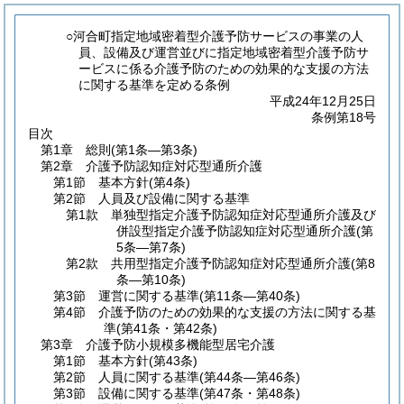
○河合町指定地域密着型介護予防サービスの事業の人
員、設備及び運営並びに指定地域密着型介護予防サ
ービスに係る介護予防のための効果的な支援の方法
に関する基準を定める条例
平成24年12月25日
条例第18号
目次
第1章
総則
(第1条―第3条)
第2章
介護予防認知症対応型通所介護
第1節
基本方針
(第4条)
第2節
人員及び設備に関する基準
第1款
単独型指定介護予防認知症対応型通所介護及び
併設型指定介護予防認知症対応型通所介護
(第
5条―第7条)
第2款
共用型指定介護予防認知症対応型通所介護
(第8
条―第10条)
第3節
運営に関する基準
(第11条―第40条)
第4節
介護予防のための効果的な支援の方法に関する基
準
(第41条・第42条)
第3章
介護予防小規模多機能型居宅介護
第1節
基本方針
(第43条)
第2節
人員に関する基準
(第44条―第46条)
第3節
設備に関する基準
(第47条・第48条)