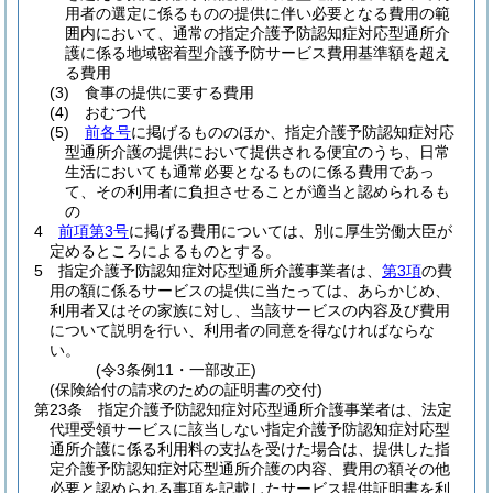
用者の選定に係るものの提供に伴い必要となる費用の範
囲内において、通常の指定介護予防認知症対応型通所介
護に係る地域密着型介護予防サービス費用基準額を超え
る費用
(3)
食事の提供に要する費用
(4)
おむつ代
(5)
前各号
に掲げるもののほか、指定介護予防認知症対応
型通所介護の提供において提供される便宜のうち、日常
生活においても通常必要となるものに係る費用であっ
て、その利用者に負担させることが適当と認められるも
の
4
前項第3号
に掲げる費用については、別に厚生労働大臣が
定めるところによるものとする。
5
指定介護予防認知症対応型通所介護事業者は、
第3項
の費
用の額に係るサービスの提供に当たっては、あらかじめ、
利用者又はその家族に対し、当該サービスの内容及び費用
について説明を行い、利用者の同意を得なければならな
い。
(令3条例11・一部改正)
(保険給付の請求のための証明書の交付)
第23条
指定介護予防認知症対応型通所介護事業者は、法定
代理受領サービスに該当しない指定介護予防認知症対応型
通所介護に係る利用料の支払を受けた場合は、提供した指
定介護予防認知症対応型通所介護の内容、費用の額その他
必要と認められる事項を記載したサービス提供証明書を利