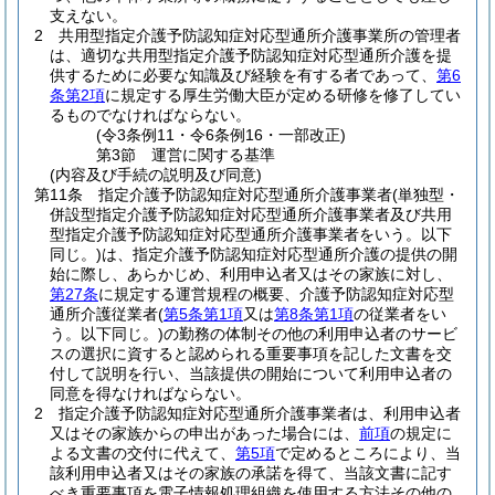
支えない。
2
共用型指定介護予防認知症対応型通所介護事業所の管理者
は、適切な共用型指定介護予防認知症対応型通所介護を提
供するために必要な知識及び経験を有する者であって、
第6
条第2項
に規定する厚生労働大臣が定める研修を修了してい
るものでなければならない。
(令3条例11・令6条例16・一部改正)
第3節
運営に関する基準
(内容及び手続の説明及び同意)
第11条
指定介護予防認知症対応型通所介護事業者
(単独型・
併設型指定介護予防認知症対応型通所介護事業者及び共用
型指定介護予防認知症対応型通所介護事業者をいう。以下
同じ。)
は、指定介護予防認知症対応型通所介護の提供の開
始に際し、あらかじめ、利用申込者又はその家族に対し、
第27条
に規定する運営規程の概要、介護予防認知症対応型
通所介護従業者
(
第5条第1項
又は
第8条第1項
の従業者をい
う。以下同じ。)
の勤務の体制その他の利用申込者のサービ
スの選択に資すると認められる重要事項を記した文書を交
付して説明を行い、当該提供の開始について利用申込者の
同意を得なければならない。
2
指定介護予防認知症対応型通所介護事業者は、利用申込者
又はその家族からの申出があった場合には、
前項
の規定に
よる文書の交付に代えて、
第5項
で定めるところにより、当
該利用申込者又はその家族の承諾を得て、当該文書に記す
べき重要事項を電子情報処理組織を使用する方法その他の