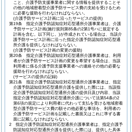
こと、介護予防支援事業者に関する情報を提供することそ
の他の地域密着型介護予防サービス費の支給を受けるため
に必要な援助を行わなければならない。
(介護予防サービス計画に沿ったサービスの提供)
第19条
指定介護予防認知症対応型通所介護事業者は、介護
予防サービス計画
(施行規則第85条の2第1号ハに規定する
計画を含む。以下同じ。)
が作成されている場合は、当該介
護予防サービス計画に沿った指定介護予防認知症対応型通
所介護を提供しなければならない。
(介護予防サービス計画の変更の援助)
第20条
指定介護予防認知症対応型通所介護事業者は、利用
者が介護予防サービス計画の変更を希望する場合は、当該
利用者に係る介護予防支援事業者への連絡その他の必要な
援助を行わなければならない。
(サービスの提供の記録)
第21条
指定介護予防認知症対応型通所介護事業者は、指定
介護予防認知症対応型通所介護を提供した際には、当該指
定介護予防認知症対応型通所介護の提供日及び内容、当該
指定介護予防認知症対応型通所介護について法第54条の2
第6項の規定により利用者に代わって支払を受ける地域密着
型介護予防サービス費の額その他必要な事項を、利用者の
介護予防サービス計画を記載した書面又はこれに準ずる書
面に記載しなければならない。
2
指定介護予防認知症対応型通所介護事業者は、指定介護予
防認知症対応型通所介護を提供した際には、提供した具体