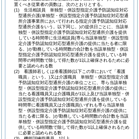
置くべき従業者の員数は、次のとおりとする。
(1)
生活相談員 単独型・併設型指定介護予防認知症対応
型通所介護
(単独型・併設型指定介護予防認知症対応型通
所介護事業所において行われる指定介護予防認知症対応
型通所介護をいう。以下同じ。)
の提供日ごとに、当該単
独型・併設型指定介護予防認知症対応型通所介護を提供
している時間帯に生活相談員
(専ら当該単独型・併設型指
定介護予防認知症対応型通所介護の提供に当たる者に限
る。)
が勤務している時間数の合計数を当該単独型・併設
型指定介護予防認知症対応型通所介護を提供している時
間帯の時間数で除して得た数が1以上確保されるために必
要と認められる数
(2)
看護師若しくは准看護師
(以下この章において「看護
職員」という。)
又は介護職員 単独型・併設型指定介護
予防認知症対応型通所介護の単位ごとに、専ら当該単独
型・併設型指定介護予防認知症対応型通所介護の提供に
当たる看護職員又は介護職員が1以上及び当該単独型・併
設型指定介護予防認知症対応型通所介護を提供している
時間帯に看護職員又は介護職員
(いずれも専ら当該単独
型・併設型指定介護予防認知症対応型通所介護の提供に
当たる者に限る。)
が勤務している時間数の合計数を当該
単独型・併設型指定介護予防認知症対応型通所介護を提
供している時間数で除して得た数が1以上確保されるため
に必要と認められる数
(3)
機能訓練指導員 1以上