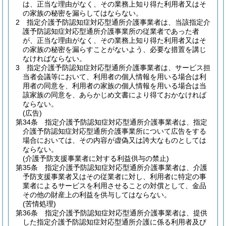
は、正当な理由がなく、その業務上知り得た利用者又はそ
の家族の秘密を漏らしてはならない。
2
指定介護予防認知症対応型通所介護事業者は、当該指定介
護予防認知症対応型通所介護事業所の従業者であった者
が、正当な理由がなく、その業務上知り得た利用者又はそ
の家族の秘密を漏らすことがないよう、必要な措置を講じ
なければならない。
3
指定介護予防認知症対応型通所介護事業者は、サービス担
当者会議等において、利用者の個人情報を用いる場合は利
用者の同意を、利用者の家族の個人情報を用いる場合は当
該家族の同意を、あらかじめ文書により得ておかなければ
ならない。
(広告)
第34条
指定介護予防認知症対応型通所介護事業者は、指定
介護予防認知症対応型通所介護事業所について広告をする
場合においては、その内容が虚偽又は誇大なものとしては
ならない。
(介護予防支援事業者に対する利益供与の禁止)
第35条
指定介護予防認知症対応型通所介護事業者は、介護
予防支援事業者又はその従業者に対し、利用者に特定の事
業者によるサービスを利用させることの対償として、金品
その他の財産上の利益を供与してはならない。
(苦情処理)
第36条
指定介護予防認知症対応型通所介護事業者は、提供
した指定介護予防認知症対応型通所介護に係る利用者及び