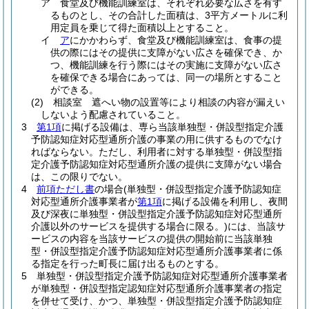
ア
食堂及び機能訓練室は、それぞれ必要な広さを有す
るものとし、その合計した面積は、3平方メートルに利
用定員を乗じて得た面積以上とすること。
イ
ア
にかかわらず、食堂及び機能訓練室は、食事の提
供の際にはその提供に支障がない広さを確保でき、か
つ、機能訓練を行う際にはその実施に支障がない広さ
を確保できる場合にあっては、同一の場所とすること
ができる。
(2)
相談室 遮へい物の設置等により相談の内容が漏えい
しないよう配慮されていること。
3
第1項
に掲げる設備は、専ら当該単独型・併設型指定介護
予防認知症対応型通所介護の事業の用に供するものでなけ
ればならない。
ただし、利用者に対する単独型・併設型指
定介護予防認知症対応型通所介護の提供に支障がない場合
は、この限りでない。
4
前項ただし書
の場合
(単独型・併設型指定介護予防認知症
対応型通所介護事業者が
第1項
に掲げる設備を利用し、夜間
及び深夜に単独型・併設型指定介護予防認知症対応型通所
介護以外のサービスを提供する場合に限る。)
には、当該サ
ービスの内容を当該サービスの提供の開始前に当該単独
型・併設型指定介護予防認知症対応型通所介護事業者に係
る指定を行った町長に届け出るものとする。
5
単独型・併設型指定介護予防認知症対応型通所介護事業者
が単独型・併設型指定認知症対応型通所介護事業者の指定
を併せて受け、かつ、単独型・併設型指定介護予防認知症