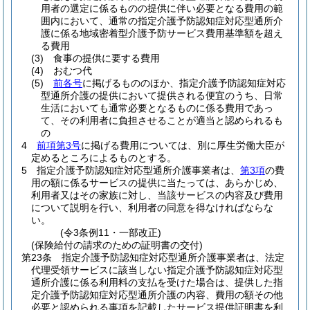
用者の選定に係るものの提供に伴い必要となる費用の範
囲内において、通常の指定介護予防認知症対応型通所介
護に係る地域密着型介護予防サービス費用基準額を超え
る費用
(3)
食事の提供に要する費用
(4)
おむつ代
(5)
前各号
に掲げるもののほか、指定介護予防認知症対応
型通所介護の提供において提供される便宜のうち、日常
生活においても通常必要となるものに係る費用であっ
て、その利用者に負担させることが適当と認められるも
の
4
前項第3号
に掲げる費用については、別に厚生労働大臣が
定めるところによるものとする。
5
指定介護予防認知症対応型通所介護事業者は、
第3項
の費
用の額に係るサービスの提供に当たっては、あらかじめ、
利用者又はその家族に対し、当該サービスの内容及び費用
について説明を行い、利用者の同意を得なければならな
い。
(令3条例11・一部改正)
(保険給付の請求のための証明書の交付)
第23条
指定介護予防認知症対応型通所介護事業者は、法定
代理受領サービスに該当しない指定介護予防認知症対応型
通所介護に係る利用料の支払を受けた場合は、提供した指
定介護予防認知症対応型通所介護の内容、費用の額その他
必要と認められる事項を記載したサービス提供証明書を利