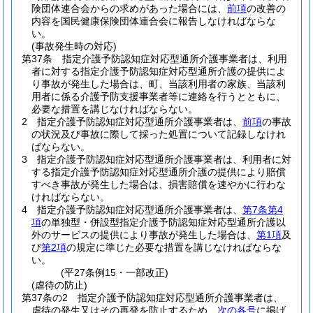
険団体連合会からの求めがあった場合には、
前項
の改善の
内容を国民健康保険団体連合会に報告しなければならな
い。
(事故発生時の対応)
第37条
指定介護予防認知症対応型通所介護事業者は、利用
者に対する指定介護予防認知症対応型通所介護の提供によ
り事故が発生した場合は、町、当該利用者の家族、当該利
用者に係る介護予防支援事業者等に連絡を行うとともに、
必要な措置を講じなければならない。
2
指定介護予防認知症対応型通所介護事業者は、
前項
の事故
の状況及び事故に際して採った処置について記録しなけれ
ばならない。
3
指定介護予防認知症対応型通所介護事業者は、利用者に対
する指定介護予防認知症対応型通所介護の提供により賠償
すべき事故が発生した場合は、損害賠償を速やかに行わな
ければならない。
4
指定介護予防認知症対応型通所介護事業者は、
第7条第4
項
の単独型・併設型指定介護予防認知症対応型通所介護以
外のサービスの提供により事故が発生した場合は、
第1項
及
び
第2項
の規定に準じた必要な措置を講じなければならな
い。
(平27条例15・一部改正)
(虐待の防止)
第37条の2
指定介護予防認知症対応型通所介護事業者は、
虐待の発生又はその再発を防止するため、
次の各号
に掲げ