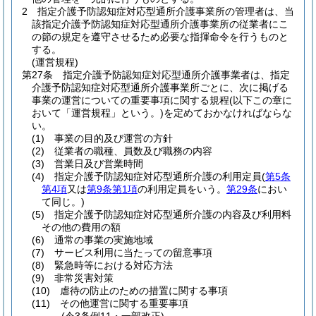
2
指定介護予防認知症対応型通所介護事業所の管理者は、当
該指定介護予防認知症対応型通所介護事業所の従業者にこ
の節の規定を遵守させるため必要な指揮命令を行うものと
する。
(運営規程)
第27条
指定介護予防認知症対応型通所介護事業者は、指定
介護予防認知症対応型通所介護事業所ごとに、次に掲げる
事業の運営についての重要事項に関する規程
(以下この章に
おいて「運営規程」という。)
を定めておかなければならな
い。
(1)
事業の目的及び運営の方針
(2)
従業者の職種、員数及び職務の内容
(3)
営業日及び営業時間
(4)
指定介護予防認知症対応型通所介護の利用定員
(
第5条
第4項
又は
第9条第1項
の利用定員をいう。
第29条
におい
て同じ。)
(5)
指定介護予防認知症対応型通所介護の内容及び利用料
その他の費用の額
(6)
通常の事業の実施地域
(7)
サービス利用に当たっての留意事項
(8)
緊急時等における対応方法
(9)
非常災害対策
(10)
虐待の防止のための措置に関する事項
(11)
その他運営に関する重要事項