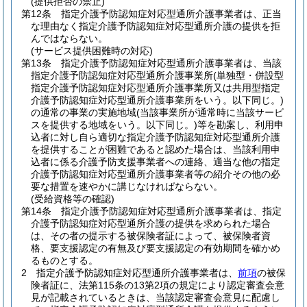
(提供拒否の禁止)
第12条
指定介護予防認知症対応型通所介護事業者は、正当
な理由なく指定介護予防認知症対応型通所介護の提供を拒
んではならない。
(サービス提供困難時の対応)
第13条
指定介護予防認知症対応型通所介護事業者は、当該
指定介護予防認知症対応型通所介護事業所
(単独型・併設型
指定介護予防認知症対応型通所介護事業所又は共用型指定
介護予防認知症対応型通所介護事業所をいう。以下同じ。)
の通常の事業の実施地域
(当該事業所が通常時に当該サービ
スを提供する地域をいう。以下同じ。)
等を勘案し、利用申
込者に対し自ら適切な指定介護予防認知症対応型通所介護
を提供することが困難であると認めた場合は、当該利用申
込者に係る介護予防支援事業者への連絡、適当な他の指定
介護予防認知症対応型通所介護事業者等の紹介その他の必
要な措置を速やかに講じなければならない。
(受給資格等の確認)
第14条
指定介護予防認知症対応型通所介護事業者は、指定
介護予防認知症対応型通所介護の提供を求められた場合
は、その者の提示する被保険者証によって、被保険者資
格、要支援認定の有無及び要支援認定の有効期間を確かめ
るものとする。
2
指定介護予防認知症対応型通所介護事業者は、
前項
の被保
険者証に、法第115条の13第2項の規定により認定審査会意
見が記載されているときは、当該認定審査会意見に配慮し