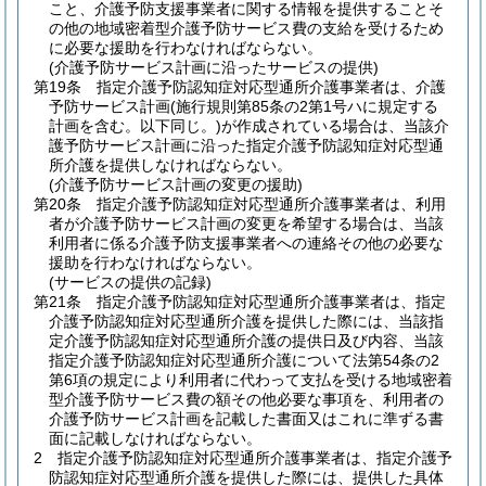
こと、介護予防支援事業者に関する情報を提供することそ
の他の地域密着型介護予防サービス費の支給を受けるため
に必要な援助を行わなければならない。
(介護予防サービス計画に沿ったサービスの提供)
第19条
指定介護予防認知症対応型通所介護事業者は、介護
予防サービス計画
(施行規則第85条の2第1号ハに規定する
計画を含む。以下同じ。)
が作成されている場合は、当該介
護予防サービス計画に沿った指定介護予防認知症対応型通
所介護を提供しなければならない。
(介護予防サービス計画の変更の援助)
第20条
指定介護予防認知症対応型通所介護事業者は、利用
者が介護予防サービス計画の変更を希望する場合は、当該
利用者に係る介護予防支援事業者への連絡その他の必要な
援助を行わなければならない。
(サービスの提供の記録)
第21条
指定介護予防認知症対応型通所介護事業者は、指定
介護予防認知症対応型通所介護を提供した際には、当該指
定介護予防認知症対応型通所介護の提供日及び内容、当該
指定介護予防認知症対応型通所介護について法第54条の2
第6項の規定により利用者に代わって支払を受ける地域密着
型介護予防サービス費の額その他必要な事項を、利用者の
介護予防サービス計画を記載した書面又はこれに準ずる書
面に記載しなければならない。
2
指定介護予防認知症対応型通所介護事業者は、指定介護予
防認知症対応型通所介護を提供した際には、提供した具体