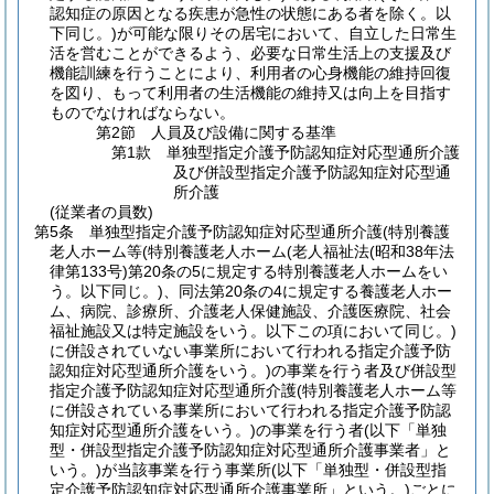
認知症の原因となる疾患が急性の状態にある者を除く。以
下同じ。)
が可能な限りその居宅において、自立した日常生
活を営むことができるよう、必要な日常生活上の支援及び
機能訓練を行うことにより、利用者の心身機能の維持回復
を図り、もって利用者の生活機能の維持又は向上を目指す
ものでなければならない。
第2節
人員及び設備に関する基準
第1款
単独型指定介護予防認知症対応型通所介護
及び併設型指定介護予防認知症対応型通
所介護
(従業者の員数)
第5条
単独型指定介護予防認知症対応型通所介護
(特別養護
老人ホーム等
(特別養護老人ホーム
(老人福祉法
(昭和38年法
律第133号)
第20条の5に規定する特別養護老人ホームをい
う。以下同じ。)
、同法第20条の4に規定する養護老人ホー
ム、病院、診療所、介護老人保健施設、介護医療院、社会
福祉施設又は特定施設をいう。以下この項において同じ。)
に併設されていない事業所において行われる指定介護予防
認知症対応型通所介護をいう。)
の事業を行う者及び併設型
指定介護予防認知症対応型通所介護
(特別養護老人ホーム等
に併設されている事業所において行われる指定介護予防認
知症対応型通所介護をいう。)
の事業を行う者
(以下「単独
型・併設型指定介護予防認知症対応型通所介護事業者」と
いう。)
が当該事業を行う事業所
(以下「単独型・併設型指
定介護予防認知症対応型通所介護事業所」という。)
ごとに