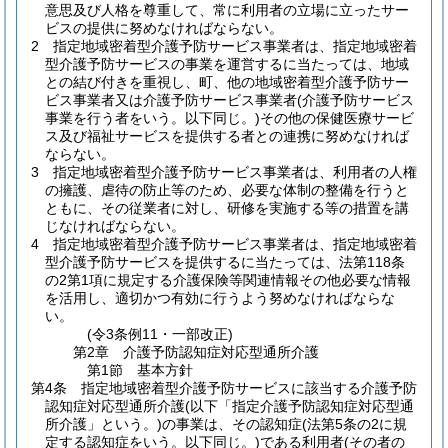
意思及び人格を尊重して、常に利用者の立場に立ったサー
ビスの提供に努めなければならない。
2
指定地域密着型介護予防サービス事業者は、指定地域密着
型介護予防サービスの事業を運営するに当たっては、地域
との結び付きを重視し、町、他の地域密着型介護予防サー
ビス事業者又は介護予防サービス事業者
(介護予防サービス
事業を行う者をいう。以下同じ。)
その他の保健医療サービ
ス及び福祉サービスを提供する者との連携に努めなければ
ならない。
3
指定地域密着型介護予防サービス事業者は、利用者の人権
の擁護、虐待の防止等のため、必要な体制の整備を行うと
ともに、その従業者に対し、研修を実施する等の措置を講
じなければならない。
4
指定地域密着型介護予防サービス事業者は、指定地域密着
型介護予防サービスを提供するに当たっては、法第118条
の2第1項に規定する介護保険等関連情報その他必要な情報
を活用し、適切かつ有効に行うよう努めなければならな
い。
(令3条例11・一部改正)
第2章
介護予防認知症対応型通所介護
第1節
基本方針
第4条
指定地域密着型介護予防サービスに該当する介護予防
認知症対応型通所介護
(以下「指定介護予防認知症対応型通
所介護」という。)
の事業は、その認知症
(法第5条の2に規
定する認知症をいう。以下同じ。)
である利用者
(その者の