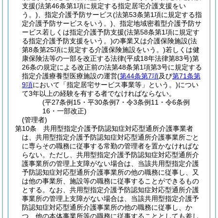
支援
(法第46条第1項に規定する指定居宅介護支援をい
う。)
、指定介護予防サービス
(法第53条第1項に規定する指
定介護予防サービスをいう。)
、指定地域密着型介護予防サ
ービス若しくは指定介護予防支援
(法第58条第1項に規定す
る指定介護予防支援をいう。)
の事業又は介護保険施設
(法
第8条第25項に規定する介護保険施設をいう。)
若しくは健
康保険法等の一部を改正する法律
(平成18年法律第83号)
第
26条の規定による改正前の法第48条第1項第3号に規定する
指定介護療養型医療施設の運営
(
第44条第7項
及び
第71条第
9項
において「指定居宅サービス事業等」という。)
につい
て3年以上の経験を有する者でなければならない。
(平27条例15・平30条例7・令3条例11・令6条例
16・一部改正)
(管理者)
第10条
共用型指定介護予防認知症対応型通所介護事業者
は、共用型指定介護予防認知症対応型通所介護事業所ごと
に専らその職務に従事する常勤の管理者を置かなければな
らない。
ただし、共用型指定介護予防認知症対応型通所介
護事業所の管理上支障がない場合は、当該共用型指定介護
予防認知症対応型通所介護事業所の他の職務に従事し、又
は他の事業所、施設等の職務に従事することができるもの
とする。
なお、共用型指定介護予防認知症対応型通所介護
事業所の管理上支障がない場合は、当該共用型指定介護予
防認知症対応型通所介護事業所の他の職務に従事し、か
つ、他の本体事業所等の職務に従事することとしても差し