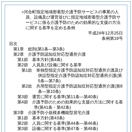
○河合町指定地域密着型介護予防サービスの事業の人
員、設備及び運営並びに指定地域密着型介護予防サ
ービスに係る介護予防のための効果的な支援の方法
に関する基準を定める条例
平成24年12月25日
条例第18号
目次
第1章
総則
(第1条―第3条)
第2章
介護予防認知症対応型通所介護
第1節
基本方針
(第4条)
第2節
人員及び設備に関する基準
第1款
単独型指定介護予防認知症対応型通所介護及び
併設型指定介護予防認知症対応型通所介護
(第
5条―第7条)
第2款
共用型指定介護予防認知症対応型通所介護
(第8
条―第10条)
第3節
運営に関する基準
(第11条―第40条)
第4節
介護予防のための効果的な支援の方法に関する基
準
(第41条・第42条)
第3章
介護予防小規模多機能型居宅介護
第1節
基本方針
(第43条)
第2節
人員に関する基準
(第44条―第46条)
第3節
設備に関する基準
(第47条・第48条)