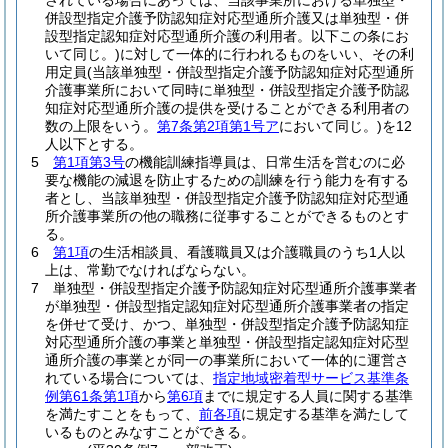
されている場合にあっては、当該事業所における単独型・
併設型指定介護予防認知症対応型通所介護又は単独型・併
設型指定認知症対応型通所介護の利用者。以下この条にお
いて同じ。)
に対して一体的に行われるものをいい、その利
用定員
(当該単独型・併設型指定介護予防認知症対応型通所
介護事業所において同時に単独型・併設型指定介護予防認
知症対応型通所介護の提供を受けることができる利用者の
数の上限をいう。
第7条第2項第1号ア
において同じ。)
を12
人以下とする。
5
第1項第3号
の機能訓練指導員は、日常生活を営むのに必
要な機能の減退を防止するための訓練を行う能力を有する
者とし、当該単独型・併設型指定介護予防認知症対応型通
所介護事業所の他の職務に従事することができるものとす
る。
6
第1項
の生活相談員、看護職員又は介護職員のうち1人以
上は、常勤でなければならない。
7
単独型・併設型指定介護予防認知症対応型通所介護事業者
が単独型・併設型指定認知症対応型通所介護事業者の指定
を併せて受け、かつ、単独型・併設型指定介護予防認知症
対応型通所介護の事業と単独型・併設型指定認知症対応型
通所介護の事業とが同一の事業所において一体的に運営さ
れている場合については、
指定地域密着型サービス基準条
例第61条第1項
から
第6項
までに規定する人員に関する基準
を満たすことをもって、
前各項
に規定する基準を満たして
いるものとみなすことができる。