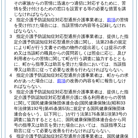
その家族からの苦情に迅速かつ適切に対応するために、苦
情を受け付けるための窓口を設置する等の必要な措置を講
じなければならない。
2
指定介護予防認知症対応型通所介護事業者は、
前項
の苦情
を受け付けた場合には、当該苦情の内容等を記録しなけれ
ばならない。
3
指定介護予防認知症対応型通所介護事業者は、提供した指
定介護予防認知症対応型通所介護に関し、法第23条の規定
により町が行う文書その他の物件の提出若しくは提示の求
め又は当該町の職員からの質問若しくは照会に応じ、及び
利用者からの苦情に関して町が行う調査に協力するととも
に、町から指導又は助言を受けた場合においては、当該指
導又は助言に従って必要な改善を行わなければならない。
4
指定介護予防認知症対応型通所介護事業者は、町からの求
めがあった場合には、
前項
の改善の内容を町に報告しなけ
ればならない。
5
指定介護予防認知症対応型通所介護事業者は、提供した指
定介護予防認知症対応型通所介護に係る利用者からの苦情
に関して国民健康保険団体連合会
(国民健康保険法
(昭和33
年法律第192号)
第45条第5項に規定する国民健康保険団体
連合会をいう。以下同じ。)
が行う法第176条第1項第3号の
調査に協力するとともに、国民健康保険団体連合会から同
号の指導又は助言を受けた場合においては、当該指導又は
助言に従って必要な改善を行わなければならない。
6
指定介護予防認知症対応型通所介護事業者は、国民健康保