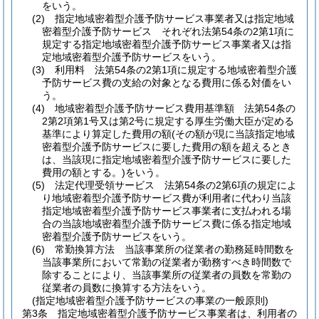
をいう。
(2)
指定地域密着型介護予防サービス事業者又は指定地域
密着型介護予防サービス それぞれ法第54条の2第1項に
規定する指定地域密着型介護予防サービス事業者又は指
定地域密着型介護予防サービスをいう。
(3)
利用料 法第54条の2第1項に規定する地域密着型介護
予防サービス費の支給の対象となる費用に係る対価をい
う。
(4)
地域密着型介護予防サービス費用基準額 法第54条の
2第2項第1号又は第2号に規定する厚生労働大臣が定める
基準により算定した費用の額
(その額が現に当該指定地域
密着型介護予防サービスに要した費用の額を超えるとき
は、当該現に指定地域密着型介護予防サービスに要した
費用の額とする。)
をいう。
(5)
法定代理受領サービス 法第54条の2第6項の規定によ
り地域密着型介護予防サービス費が利用者に代わり当該
指定地域密着型介護予防サービス事業者に支払われる場
合の当該地域密着型介護予防サービス費に係る指定地域
密着型介護予防サービスをいう。
(6)
常勤換算方法 当該事業所の従業者の勤務延時間数を
当該事業所において常勤の従業者が勤務すべき時間数で
除することにより、当該事業所の従業者の員数を常勤の
従業者の員数に換算する方法をいう。
(指定地域密着型介護予防サービスの事業の一般原則)
第3条
指定地域密着型介護予防サービス事業者は、利用者の