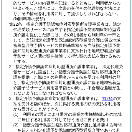
的なサービスの内容等を記録するとともに、利用者からの
申出があった場合には、文書の交付その他適切な方法によ
り、その情報を利用者に対して提供しなければならない。
(利用料等の受領)
第22条
指定介護予防認知症対応型通所介護事業者は、法定
代理受領サービスに該当する指定介護予防認知症対応型通
所介護を提供した際には、その利用者から利用料の一部と
して、当該指定介護予防認知症対応型通所介護に係る地域
密着型介護予防サービス費用基準額から当該指定介護予防
認知症対応型通所介護事業者に支払われる地域密着型介護
予防サービス費の額を控除して得た額の支払を受けるもの
とする。
2
指定介護予防認知症対応型通所介護事業者は、法定代理受
領サービスに該当しない指定介護予防認知症対応型通所介
護を提供した際にその利用者から支払を受ける利用料の額
と、指定介護予防認知症対応型通所介護に係る地域密着型
介護予防サービス費用基準額との間に、不合理な差額が生
じないようにしなければならない。
3
指定介護予防認知症対応型通所介護事業者は、
前2項
の支
払を受ける額のほか、次に掲げる費用の額の支払を利用者
から受けることができる。
(1)
利用者の選定により通常の事業の実施地域以外の地域
に居住する利用者に対して行う送迎に要する費用
(2)
指定介護予防認知症対応型通所介護に通常要する時間
を超える指定介護予防認知症対応型通所介護であって利