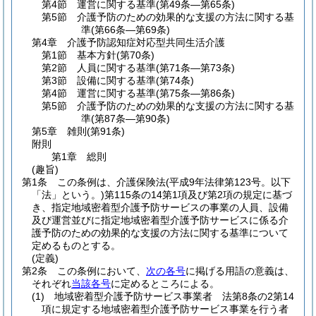
第4節
運営に関する基準
(第49条―第65条)
第5節
介護予防のための効果的な支援の方法に関する基
準
(第66条―第69条)
第4章
介護予防認知症対応型共同生活介護
第1節
基本方針
(第70条)
第2節
人員に関する基準
(第71条―第73条)
第3節
設備に関する基準
(第74条)
第4節
運営に関する基準
(第75条―第86条)
第5節
介護予防のための効果的な支援の方法に関する基
準
(第87条―第90条)
第5章
雑則
(第91条)
附則
第1章
総則
(趣旨)
第1条
この条例は、介護保険法
(平成9年法律第123号。以下
「法」という。)
第115条の14第1項及び第2項の規定に基づ
き、指定地域密着型介護予防サービスの事業の人員、設備
及び運営並びに指定地域密着型介護予防サービスに係る介
護予防のための効果的な支援の方法に関する基準について
定めるものとする。
(定義)
第2条
この条例において、
次の各号
に掲げる用語の意義は、
それぞれ
当該各号
に定めるところによる。
(1)
地域密着型介護予防サービス事業者 法第8条の2第14
項に規定する地域密着型介護予防サービス事業を行う者