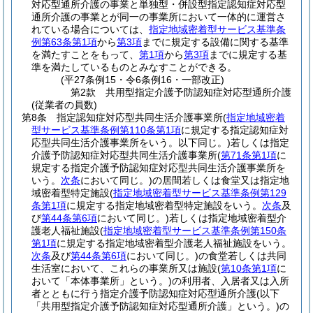
対応型通所介護の事業と単独型・併設型指定認知症対応型
通所介護の事業とが同一の事業所において一体的に運営さ
れている場合については、
指定地域密着型サービス基準条
例第63条第1項
から
第3項
までに規定する設備に関する基準
を満たすことをもって、
第1項
から
第3項
までに規定する基
準を満たしているものとみなすことができる。
(平27条例15・令6条例16・一部改正)
第2款
共用型指定介護予防認知症対応型通所介護
(従業者の員数)
第8条
指定認知症対応型共同生活介護事業所
(
指定地域密着
型サービス基準条例第110条第1項
に規定する指定認知症対
応型共同生活介護事業所をいう。以下同じ。)
若しくは指定
介護予防認知症対応型共同生活介護事業所
(
第71条第1項
に
規定する指定介護予防認知症対応型共同生活介護事業所を
いう。
次条
において同じ。)
の居間若しくは食堂又は指定地
域密着型特定施設
(
指定地域密着型サービス基準条例第129
条第1項
に規定する指定地域密着型特定施設をいう。
次条
及
び
第44条第6項
において同じ。)
若しくは指定地域密着型介
護老人福祉施設
(
指定地域密着型サービス基準条例第150条
第1項
に規定する指定地域密着型介護老人福祉施設をいう。
次条
及び
第44条第6項
において同じ。)
の食堂若しくは共同
生活室において、これらの事業所又は施設
(
第10条第1項
に
おいて「本体事業所」という。)
の利用者、入居者又は入所
者とともに行う指定介護予防認知症対応型通所介護
(以下
「共用型指定介護予防認知症対応型通所介護」という。)
の