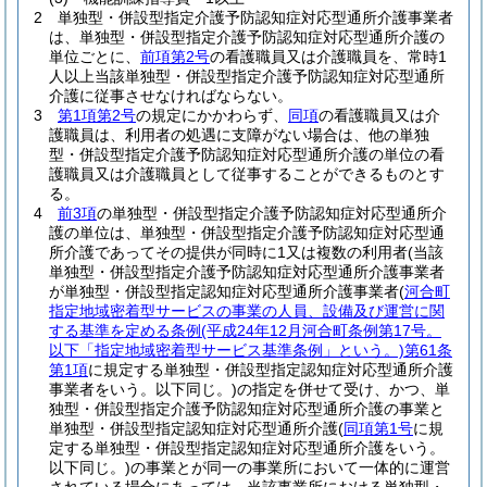
2
単独型・併設型指定介護予防認知症対応型通所介護事業者
は、単独型・併設型指定介護予防認知症対応型通所介護の
単位ごとに、
前項第2号
の看護職員又は介護職員を、常時1
人以上当該単独型・併設型指定介護予防認知症対応型通所
介護に従事させなければならない。
3
第1項第2号
の規定にかかわらず、
同項
の看護職員又は介
護職員は、利用者の処遇に支障がない場合は、他の単独
型・併設型指定介護予防認知症対応型通所介護の単位の看
護職員又は介護職員として従事することができるものとす
る。
4
前3項
の単独型・併設型指定介護予防認知症対応型通所介
護の単位は、単独型・併設型指定介護予防認知症対応型通
所介護であってその提供が同時に1又は複数の利用者
(当該
単独型・併設型指定介護予防認知症対応型通所介護事業者
が単独型・併設型指定認知症対応型通所介護事業者
(
河合町
指定地域密着型サービスの事業の人員、設備及び運営に関
する基準を定める条例
(平成24年12月河合町条例第17号。
以下「指定地域密着型サービス基準条例」という。)
第61条
第1項
に規定する単独型・併設型指定認知症対応型通所介護
事業者をいう。以下同じ。)
の指定を併せて受け、かつ、単
独型・併設型指定介護予防認知症対応型通所介護の事業と
単独型・併設型指定認知症対応型通所介護
(
同項第1号
に規
定する単独型・併設型指定認知症対応型通所介護をいう。
以下同じ。)
の事業とが同一の事業所において一体的に運営