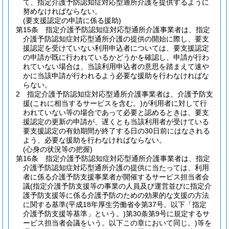
て、指定介護予防認知症対応型通所介護を提供するように
努めなければならない。
(要支援認定の申請に係る援助)
第15条
指定介護予防認知症対応型通所介護事業者は、指定
介護予防認知症対応型通所介護の提供の開始に際し、要支
援認定を受けていない利用申込者については、要支援認定
の申請が既に行われているかどうかを確認し、申請が行わ
れていない場合は、当該利用申込者の意思を踏まえて速や
かに当該申請が行われるよう必要な援助を行わなければな
らない。
2
指定介護予防認知症対応型通所介護事業者は、介護予防支
援
(これに相当するサービスを含む。)
が利用者に対して行
われていない等の場合であって必要と認めるときは、要支
援認定の更新の申請が、遅くとも当該利用者が受けている
要支援認定の有効期間が終了する日の30日前にはなされる
よう、必要な援助を行わなければならない。
(心身の状況等の把握)
第16条
指定介護予防認知症対応型通所介護事業者は、指定
介護予防認知症対応型通所介護の提供に当たっては、利用
者に係る介護予防支援事業者が開催するサービス担当者会
議
(指定介護予防支援等の事業の人員及び運営並びに指定介
護予防支援等に係る介護予防のための効果的な支援の方法
に関する基準
(平成18年厚生労働省令第37号。以下「指定
介護予防支援等基準」という。)
第30条第9号に規定するサ
ービス担当者会議をいう。以下この章において同じ。)
等を