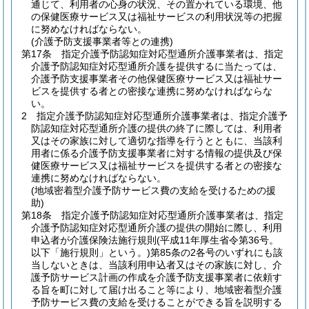
通じて、利用者の心身の状況、その置かれている環境、他
の保健医療サービス又は福祉サービスの利用状況等の把握
に努めなければならない。
(介護予防支援事業者等との連携)
第17条
指定介護予防認知症対応型通所介護事業者は、指定
介護予防認知症対応型通所介護を提供するに当たっては、
介護予防支援事業者その他保健医療サービス又は福祉サー
ビスを提供する者との密接な連携に努めなければならな
い。
2
指定介護予防認知症対応型通所介護事業者は、指定介護予
防認知症対応型通所介護の提供の終了に際しては、利用者
又はその家族に対して適切な指導を行うとともに、当該利
用者に係る介護予防支援事業者に対する情報の提供及び保
健医療サービス又は福祉サービスを提供する者との密接な
連携に努めなければならない。
(地域密着型介護予防サービス費の支給を受けるための援
助)
第18条
指定介護予防認知症対応型通所介護事業者は、指定
介護予防認知症対応型通所介護の提供の開始に際し、利用
申込者が介護保険法施行規則
(平成11年厚生省令第36号。
以下「施行規則」という。)
第85条の2各号のいずれにも該
当しないときは、当該利用申込者又はその家族に対し、介
護予防サービス計画の作成を介護予防支援事業者に依頼す
る旨を町に対して届け出ること等により、地域密着型介護
予防サービス費の支給を受けることができる旨を説明する