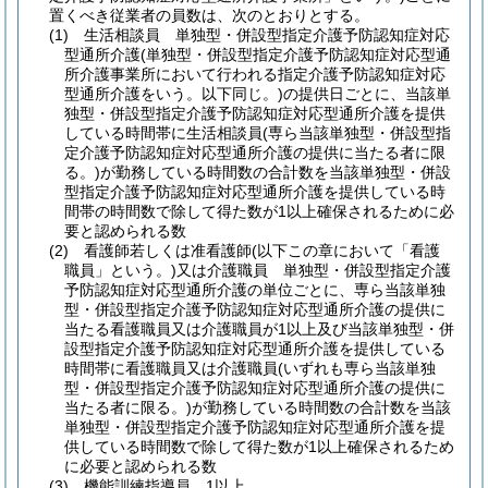
置くべき従業者の員数は、次のとおりとする。
(1)
生活相談員 単独型・併設型指定介護予防認知症対応
型通所介護
(単独型・併設型指定介護予防認知症対応型通
所介護事業所において行われる指定介護予防認知症対応
型通所介護をいう。以下同じ。)
の提供日ごとに、当該単
独型・併設型指定介護予防認知症対応型通所介護を提供
している時間帯に生活相談員
(専ら当該単独型・併設型指
定介護予防認知症対応型通所介護の提供に当たる者に限
る。)
が勤務している時間数の合計数を当該単独型・併設
型指定介護予防認知症対応型通所介護を提供している時
間帯の時間数で除して得た数が1以上確保されるために必
要と認められる数
(2)
看護師若しくは准看護師
(以下この章において「看護
職員」という。)
又は介護職員 単独型・併設型指定介護
予防認知症対応型通所介護の単位ごとに、専ら当該単独
型・併設型指定介護予防認知症対応型通所介護の提供に
当たる看護職員又は介護職員が1以上及び当該単独型・併
設型指定介護予防認知症対応型通所介護を提供している
時間帯に看護職員又は介護職員
(いずれも専ら当該単独
型・併設型指定介護予防認知症対応型通所介護の提供に
当たる者に限る。)
が勤務している時間数の合計数を当該
単独型・併設型指定介護予防認知症対応型通所介護を提
供している時間数で除して得た数が1以上確保されるため
に必要と認められる数
(3)
機能訓練指導員 1以上