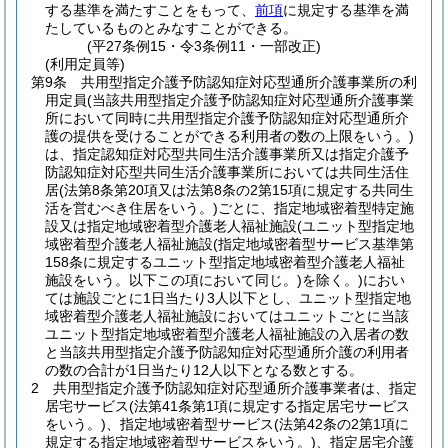
する基準を満たすことをもって、
前項
に規定する基準を満
たしているものとみなすことができる。
(平27条例15・令3条例11・一部改正)
(利用定員等)
第9条
共用型指定介護予防認知症対応型通所介護事業所の利
用定員
(当該共用型指定介護予防認知症対応型通所介護事業
所において同時に共用型指定介護予防認知症対応型通所介
護の提供を受けることができる利用者の数の上限をいう。)
は、指定認知症対応型共同生活介護事業所又は指定介護予
防認知症対応型共同生活介護事業所においては共同生活住
居
(法第8条第20項又は法第8条の2第15項に規定する共同生
活を営むべき住居をいう。)
ごとに、指定地域密着型特定施
設又は指定地域密着型介護老人福祉施設
(ユニット型指定地
域密着型介護老人福祉施設
(指定地域密着型サービス基準第
158条に規定するユニット型指定地域密着型介護老人福祉
施設をいう。以下この項において同じ。)
を除く。)
におい
ては施設ごとに1日当たり3人以下とし、ユニット型指定地
域密着型介護老人福祉施設においてはユニットごとに当該
ユニット型指定地域密着型介護老人福祉施設の入居者の数
と当該共用型指定介護予防認知症対応型通所介護の利用者
の数の合計が1日当たり12人以下となる数とする。
2
共用型指定介護予防認知症対応型通所介護事業者は、指定
居宅サービス
(法第41条第1項に規定する指定居宅サービス
をいう。)
、指定地域密着型サービス
(法第42条の2第1項に
規定する指定地域密着型サービスをいう。)
、指定居宅介護