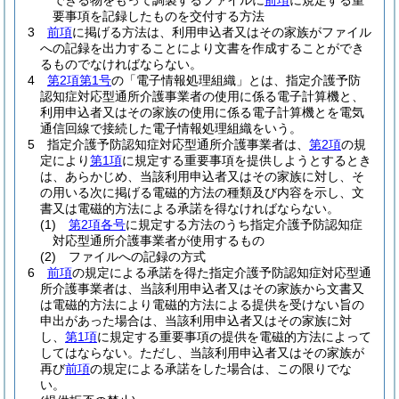
できる物をもって調製するファイルに
前項
に規定する重
要事項を記録したものを交付する方法
3
前項
に掲げる方法は、利用申込者又はその家族がファイル
への記録を出力することにより文書を作成することができ
るものでなければならない。
4
第2項第1号
の「電子情報処理組織」とは、指定介護予防
認知症対応型通所介護事業者の使用に係る電子計算機と、
利用申込者又はその家族の使用に係る電子計算機とを電気
通信回線で接続した電子情報処理組織をいう。
5
指定介護予防認知症対応型通所介護事業者は、
第2項
の規
定により
第1項
に規定する重要事項を提供しようとするとき
は、あらかじめ、当該利用申込者又はその家族に対し、そ
の用いる次に掲げる電磁的方法の種類及び内容を示し、文
書又は電磁的方法による承諾を得なければならない。
(1)
第2項各号
に規定する方法のうち指定介護予防認知症
対応型通所介護事業者が使用するもの
(2)
ファイルへの記録の方式
6
前項
の規定による承諾を得た指定介護予防認知症対応型通
所介護事業者は、当該利用申込者又はその家族から文書又
は電磁的方法により電磁的方法による提供を受けない旨の
申出があった場合は、当該利用申込者又はその家族に対
し、
第1項
に規定する重要事項の提供を電磁的方法によって
してはならない。
ただし、当該利用申込者又はその家族が
再び
前項
の規定による承諾をした場合は、この限りでな
い。