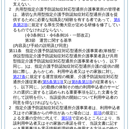
支えない。
2
共用型指定介護予防認知症対応型通所介護事業所の管理者
は、適切な共用型指定介護予防認知症対応型通所介護を提
供するために必要な知識及び経験を有する者であって、
第6
条第2項
に規定する厚生労働大臣が定める研修を修了してい
るものでなければならない。
(令3条例11・令6条例16・一部改正)
第3節
運営に関する基準
(内容及び手続の説明及び同意)
第11条
指定介護予防認知症対応型通所介護事業者
(単独型・
併設型指定介護予防認知症対応型通所介護事業者及び共用
型指定介護予防認知症対応型通所介護事業者をいう。以下
同じ。)
は、指定介護予防認知症対応型通所介護の提供の開
始に際し、あらかじめ、利用申込者又はその家族に対し、
第27条
に規定する運営規程の概要、介護予防認知症対応型
通所介護従業者
(
第5条第1項
又は
第8条第1項
の従業者をい
う。以下同じ。)
の勤務の体制その他の利用申込者のサービ
スの選択に資すると認められる重要事項を記した文書を交
付して説明を行い、当該提供の開始について利用申込者の
同意を得なければならない。
2
指定介護予防認知症対応型通所介護事業者は、利用申込者
又はその家族からの申出があった場合には、
前項
の規定に
よる文書の交付に代えて、
第5項
で定めるところにより、当
該利用申込者又はその家族の承諾を得て、当該文書に記す
べき重要事項を電子情報処理組織を使用する方法その他の