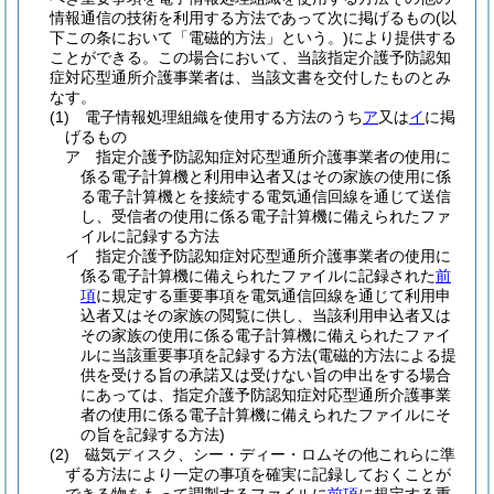
情報通信の技術を利用する方法であって次に掲げるもの
(以
下この条において「電磁的方法」という。)
により提供する
ことができる。
この場合において、当該指定介護予防認知
症対応型通所介護事業者は、当該文書を交付したものとみ
なす。
(1)
電子情報処理組織を使用する方法のうち
ア
又は
イ
に掲
げるもの
ア
指定介護予防認知症対応型通所介護事業者の使用に
係る電子計算機と利用申込者又はその家族の使用に係
る電子計算機とを接続する電気通信回線を通じて送信
し、受信者の使用に係る電子計算機に備えられたファ
イルに記録する方法
イ
指定介護予防認知症対応型通所介護事業者の使用に
係る電子計算機に備えられたファイルに記録された
前
項
に規定する重要事項を電気通信回線を通じて利用申
込者又はその家族の閲覧に供し、当該利用申込者又は
その家族の使用に係る電子計算機に備えられたファイ
ルに当該重要事項を記録する方法
(電磁的方法による提
供を受ける旨の承諾又は受けない旨の申出をする場合
にあっては、指定介護予防認知症対応型通所介護事業
者の使用に係る電子計算機に備えられたファイルにそ
の旨を記録する方法)
(2)
磁気ディスク、シー・ディー・ロムその他これらに準
ずる方法により一定の事項を確実に記録しておくことが