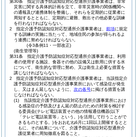
第30条
指定介護予防認知症対応型通所介護事業者は、非常
災害に関する具体的計画を立て、非常災害時の関係機関へ
の通報及び連携体制を整備し、それらを定期的に従業者に
周知するとともに、定期的に避難、救出その他必要な訓練
を行わなければならない。
2
指定介護予防認知症対応型通所介護事業者は、
前項
に規定
する訓練の実施に当たって、地域住民の参加が得られるよ
う連携に努めなければならない。
(令3条例11・一部改正)
(衛生管理等)
第31条
指定介護予防認知症対応型通所介護事業者は、利用
者の使用する施設、食器その他の設備又は飲用に供する水
について、衛生的な管理に努め、又は衛生上必要な措置を
講じなければならない。
2
指定介護予防認知症対応型通所介護事業者は、当該指定介
護予防認知症対応型通所介護事業所において感染症が発生
し、又はまん延しないように、
次の各号
に掲げる措置を講
じなければならない。
(1)
当該指定介護予防認知症対応型通所介護事業所におけ
る感染症の予防及びまん延の防止のための対策を検討す
る委員会
(テレビ電話装置その他の情報通信機器
(以下
「テレビ電話装置等」という。)
を活用して行うことがで
きるものとする。)
をおおむね6月に1回以上開催するとと
もに、その結果について、介護予防認知症対応型通所介
護従業者に周知徹底を図ること。