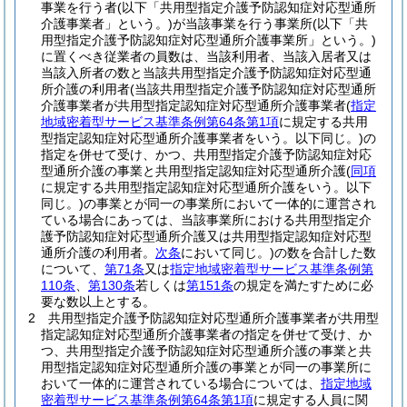
事業を行う者
(以下「共用型指定介護予防認知症対応型通所
介護事業者」という。)
が当該事業を行う事業所
(以下「共
用型指定介護予防認知症対応型通所介護事業所」という。)
に置くべき従業者の員数は、当該利用者、当該入居者又は
当該入所者の数と当該共用型指定介護予防認知症対応型通
所介護の利用者
(当該共用型指定介護予防認知症対応型通所
介護事業者が共用型指定認知症対応型通所介護事業者
(
指定
地域密着型サービス基準条例第64条第1項
に規定する共用
型指定認知症対応型通所介護事業者をいう。以下同じ。)
の
指定を併せて受け、かつ、共用型指定介護予防認知症対応
型通所介護の事業と共用型指定認知症対応型通所介護
(
同項
に規定する共用型指定認知症対応型通所介護をいう。以下
同じ。)
の事業とが同一の事業所において一体的に運営され
ている場合にあっては、当該事業所における共用型指定介
護予防認知症対応型通所介護又は共用型指定認知症対応型
通所介護の利用者。
次条
において同じ。)
の数を合計した数
について、
第71条
又は
指定地域密着型サービス基準条例第
110条
、
第130条
若しくは
第151条
の規定を満たすために必
要な数以上とする。
2
共用型指定介護予防認知症対応型通所介護事業者が共用型
指定認知症対応型通所介護事業者の指定を併せて受け、か
つ、共用型指定介護予防認知症対応型通所介護の事業と共
用型指定認知症対応型通所介護の事業とが同一の事業所に
おいて一体的に運営されている場合については、
指定地域
密着型サービス基準条例第64条第1項
に規定する人員に関