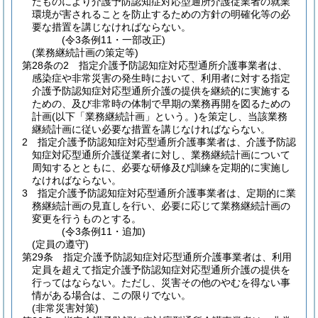
たものにより介護予防認知症対応型通所介護従業者の就業
環境が害されることを防止するための方針の明確化等の必
要な措置を講じなければならない。
(令3条例11・一部改正)
(業務継続計画の策定等)
第28条の2
指定介護予防認知症対応型通所介護事業者は、
感染症や非常災害の発生時において、利用者に対する指定
介護予防認知症対応型通所介護の提供を継続的に実施する
ための、及び非常時の体制で早期の業務再開を図るための
計画
(以下「業務継続計画」という。)
を策定し、当該業務
継続計画に従い必要な措置を講じなければならない。
2
指定介護予防認知症対応型通所介護事業者は、介護予防認
知症対応型通所介護従業者に対し、業務継続計画について
周知するとともに、必要な研修及び訓練を定期的に実施し
なければならない。
3
指定介護予防認知症対応型通所介護事業者は、定期的に業
務継続計画の見直しを行い、必要に応じて業務継続計画の
変更を行うものとする。
(令3条例11・追加)
(定員の遵守)
第29条
指定介護予防認知症対応型通所介護事業者は、利用
定員を超えて指定介護予防認知症対応型通所介護の提供を
行ってはならない。
ただし、災害その他のやむを得ない事
情がある場合は、この限りでない。
(非常災害対策)