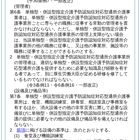
(平30条例7・一部改正)
(管理者)
第6条
単独型・併設型指定介護予防認知症対応型通所介護事
業者は、単独型・併設型指定介護予防認知症対応型通所介
護事業所ごとに専らその職務に従事する常勤の管理者を置
かなければならない。
ただし、単独型・併設型指定介護予
防認知症対応型通所介護事業所の管理上支障がない場合
は、当該単独型・併設型指定介護予防認知症対応型通所介
護事業所の他の職務に従事し、又は他の事業所、施設等の
職務に従事することができるものとする。
2
単独型・併設型指定介護予防認知症対応型通所介護事業所
の管理者は、適切な単独型・併設型指定介護予防認知症対
応型通所介護を提供するために必要な知識及び経験を有す
る者であって、別に厚生労働大臣が定める研修を修了して
いるものでなければならない。
(令3条例11・令6条例16・一部改正)
(設備及び備品等)
第7条
単独型・併設型指定介護予防認知症対応型通所介護事
業所は、食堂、機能訓練室、静養室、相談室及び事務室を
有するほか、消火設備その他の非常災害に際して必要な設
備並びに単独型・併設型指定介護予防認知症対応型通所介
護の提供に必要なその他の設備及び備品等を備えなければ
ならない。
2
前項
に掲げる設備の基準は、次のとおりとする。
(1)
食堂及び機能訓練室