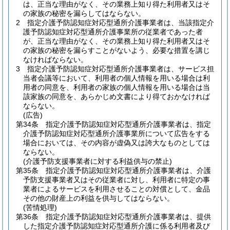
は、正当な理由がなく、その業務上知り得た利用者又はそ
の家族の秘密を漏らしてはならない。
2
指定介護予防認知症対応型通所介護事業者は、当該指定介
護予防認知症対応型通所介護事業所の従業者であった者
が、正当な理由がなく、その業務上知り得た利用者又はそ
の家族の秘密を漏らすことがないよう、必要な措置を講じ
なければならない。
3
指定介護予防認知症対応型通所介護事業者は、サービス担
当者会議等において、利用者の個人情報を用いる場合は利
用者の同意を、利用者の家族の個人情報を用いる場合は当
該家族の同意を、あらかじめ文書により得ておかなければ
ならない。
(広告)
第34条
指定介護予防認知症対応型通所介護事業者は、指定
介護予防認知症対応型通所介護事業所について広告をする
場合においては、その内容が虚偽又は誇大なものとしては
ならない。
(介護予防支援事業者に対する利益供与の禁止)
第35条
指定介護予防認知症対応型通所介護事業者は、介護
予防支援事業者又はその従業者に対し、利用者に特定の事
業者によるサービスを利用させることの対償として、金品
その他の財産上の利益を供与してはならない。
(苦情処理)
第36条
指定介護予防認知症対応型通所介護事業者は、提供
した指定介護予防認知症対応型通所介護に係る利用者及び