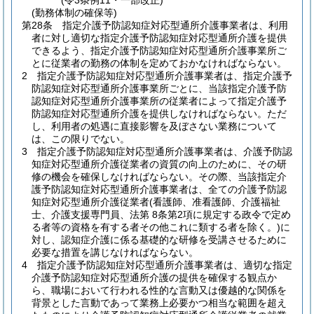
(令3条例11・一部改正)
(勤務体制の確保等)
第28条
指定介護予防認知症対応型通所介護事業者は、利用
者に対し適切な指定介護予防認知症対応型通所介護を提供
できるよう、指定介護予防認知症対応型通所介護事業所ご
とに従業者の勤務の体制を定めておかなければならない。
2
指定介護予防認知症対応型通所介護事業者は、指定介護予
防認知症対応型通所介護事業所ごとに、当該指定介護予防
認知症対応型通所介護事業所の従業者によって指定介護予
防認知症対応型通所介護を提供しなければならない。
ただ
し、利用者の処遇に直接影響を及ぼさない業務について
は、この限りでない。
3
指定介護予防認知症対応型通所介護事業者は、介護予防認
知症対応型通所介護従業者の資質の向上のために、その研
修の機会を確保しなければならない。
その際、当該指定介
護予防認知症対応型通所介護事業者は、全ての介護予防認
知症対応型通所介護従業者
(看護師、准看護師、介護福祉
士、介護支援専門員、法第 8条第2項に規定する政令で定め
る者等の資格を有する者その他これに類する者を除く。)
に
対し、認知症介護に係る基礎的な研修を受講させるために
必要な措置を講じなければならない。
4
指定介護予防認知症対応型通所介護事業者は、適切な指定
介護予防認知症対応型通所介護の提供を確保する観点か
ら、職場において行われる性的な言動又は優越的な関係を
背景とした言動であって業務上必要かつ相当な範囲を超え