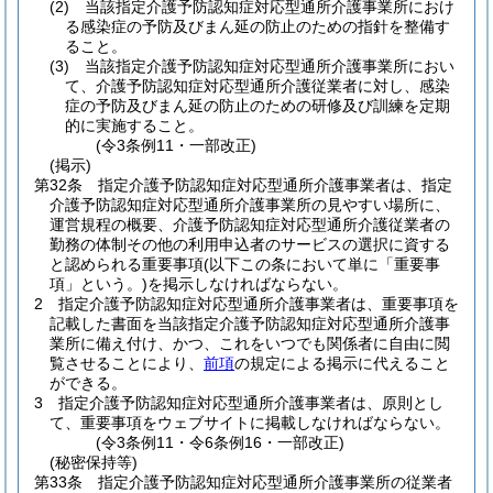
(2)
当該指定介護予防認知症対応型通所介護事業所におけ
る感染症の予防及びまん延の防止のための指針を整備す
ること。
(3)
当該指定介護予防認知症対応型通所介護事業所におい
て、介護予防認知症対応型通所介護従業者に対し、感染
症の予防及びまん延の防止のための研修及び訓練を定期
的に実施すること。
(令3条例11・一部改正)
(掲示)
第32条
指定介護予防認知症対応型通所介護事業者は、指定
介護予防認知症対応型通所介護事業所の見やすい場所に、
運営規程の概要、介護予防認知症対応型通所介護従業者の
勤務の体制その他の利用申込者のサービスの選択に資する
と認められる重要事項
(以下この条において単に「重要事
項」という。)
を掲示しなければならない。
2
指定介護予防認知症対応型通所介護事業者は、重要事項を
記載した書面を当該指定介護予防認知症対応型通所介護事
業所に備え付け、かつ、これをいつでも関係者に自由に閲
覧させることにより、
前項
の規定による掲示に代えること
ができる。
3
指定介護予防認知症対応型通所介護事業者は、原則とし
て、重要事項をウェブサイトに掲載しなければならない。
(令3条例11・令6条例16・一部改正)
(秘密保持等)
第33条
指定介護予防認知症対応型通所介護事業所の従業者