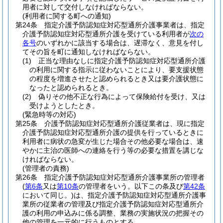
用者に対して交付しなければならない。
(利用者に関する町への通知)
第24条
指定介護予防認知症対応型通所介護事業者は、指定
介護予防認知症対応型通所介護を受けている利用者が
次の
各号
のいずれかに該当する場合は、遅滞なく、意見を付し
てその旨を町に通知しなければならない。
(1)
正当な理由なしに指定介護予防認知症対応型通所介護
の利用に関する指示に従わないことにより、要支援状態
の程度を増進させたと認められるとき又は要介護状態に
なったと認められるとき。
(2)
偽りその他不正な行為によって保険給付を受け、又は
受けようとしたとき。
(緊急時等の対応)
第25条
介護予防認知症対応型通所介護従業者は、現に指定
介護予防認知症対応型通所介護の提供を行っているときに
利用者に病状の急変が生じた場合その他必要な場合は、速
やかに主治の医師への連絡を行う等の必要な措置を講じな
ければならない。
(管理者の責務)
第26条
指定介護予防認知症対応型通所介護事業所の管理者
(
第6条
又は
第10条
の管理者をいう。以下この条及び
第42条
において同じ。)
は、指定介護予防認知症対応型通所介護事
業所の従業者の管理及び指定介護予防認知症対応型通所介
護の利用の申込みに係る調整、業務の実施状況の把握その
他の管理を一元的に行うものとする。