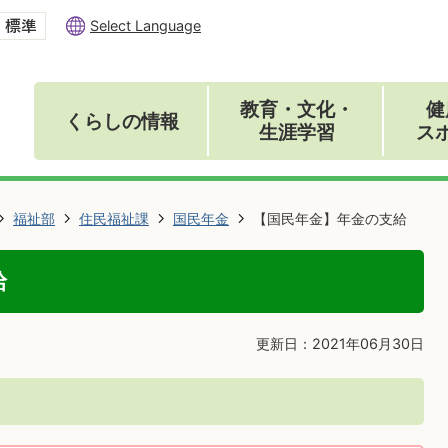
Select Language
教育・文化・
健
くらしの情報
生涯学習
ス
福祉部
住民福祉課
国民年金
【国民年金】年金の支給
給
更新日：2021年06月30日