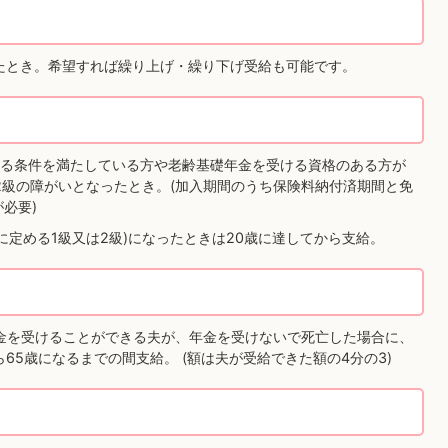
したとき。希望すれば繰り上げ・繰り下げ受給も可能です。
る条件を満たしている方や老齢基礎年金を受ける資格のある方が
2級の障がいとなったとき。(加入期間のうち保険料納付済期間と免
必要)
に定める1級又は2級)になったときは20歳に達してから支給。
金を受けることができる夫が、年金を受けないで死亡した場合に、
65歳になるまでの間支給。 (額は夫が受給できた額の4分の3)