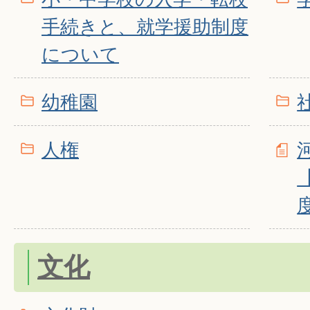
手続きと、就学援助制度
について
幼稚園
人権
文化