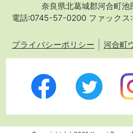
奈良県北葛城郡河合町池部
電話:0745-57-0200 ファックス:0
プライバシーポリシー
河合町
Twitter
Ins
Facebook