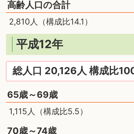
高齢人口の合計
2,810人（構成比14.1）
平成12年
総人口 20,126人 構成比100
65歳～69歳
1,115人（構成比5.5）
70歳～74歳