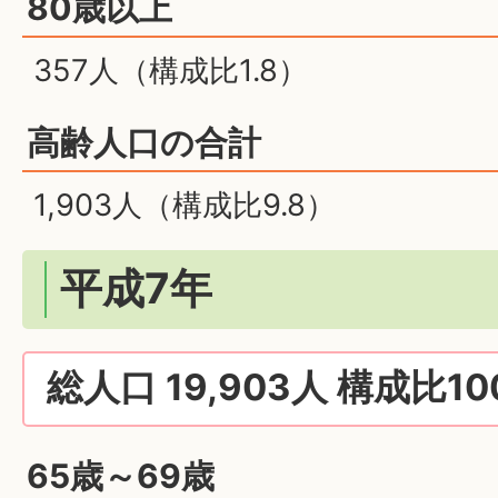
80歳以上
357人（構成比1.8）
高齢人口の合計
1,903人（構成比9.8）
平成7年
総人口 19,903人 構成比100
65歳～69歳