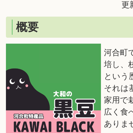
更
概要
河合町
培し、
という
それは
家用で
広く食
ありま