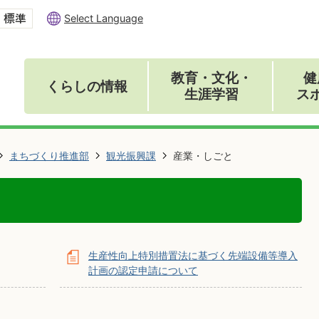
Select Language
教育・文化・
健
くらしの情報
生涯学習
ス
まちづくり推進部
観光振興課
産業・しごと
生産性向上特別措置法に基づく先端設備等導入
計画の認定申請について