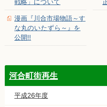
戦略」について
正
漫画『川合市場物語～す
な丸のいたずら～』を
公開!!
河合町街再生
平成26年度