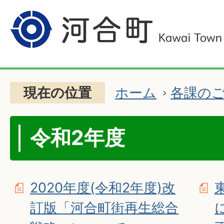
現在の位置
ホーム
各課の
令和2年度
2020年度(令和2年度)改
訂版「河合町街再生総合