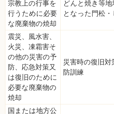
宗教上の行事を
どんと焼き等地
行うために必要
となった門松・
な廃棄物の焼却
震災、風水害、
火災、凍霜害そ
の他の災害の予
災害時の復旧対
防、応急対策又
防訓練
は復旧のために
必要な廃棄物の
焼却
国または地方公