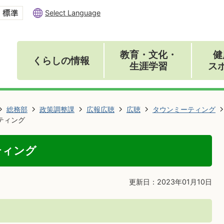
Select Language
教育・文化・
健
くらしの情報
生涯学習
ス
総務部
政策調整課
広報広聴
広聴
タウンミーティング
ティング
ティング
更新日：2023年01月10日