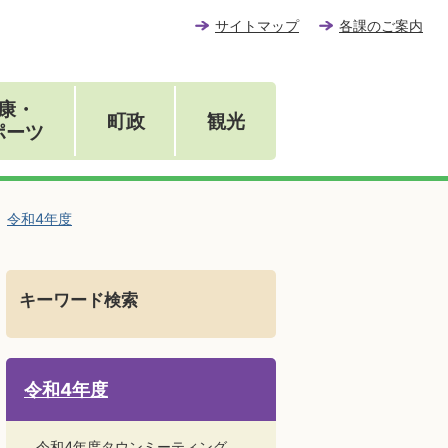
サイトマップ
各課のご案内
康・
町政
観光
ポーツ
令和4年度
キーワード検索
令和4年度
令和4年度タウンミーティング