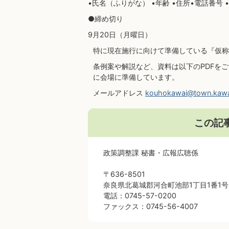
•氏名（ふりがな） •年齢 •住所•電話番号
●締め切り
9月20日（月曜日）
特に現在施行に向けて準備している『仮称
条例案や解説など、資料は以下のPDFを
に会場に準備しています。
メールアドレス
kouhokawai@town.kawai
この記
政策調整課 秘書・広報広聴係
〒636-8501
奈良県北葛城郡河合町池部1丁目1番1号
電話：0745-57-0200
ファックス：0745-56-4007