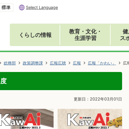
Select Language
教育・文化・
健
くらしの情報
生涯学習
ス
総務部
政策調整課
広報広聴
広報
広報「かわい」
広
年度
更新日：2022年03月01日