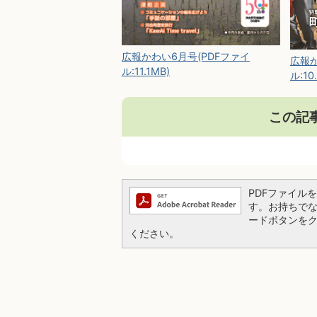
広報かわい6月号(PDFファイ
広報か
ル:11.1MB)
ル:10
この記
PDFファイルを閲
す。お持ちでない方
ードボタンを
ください。