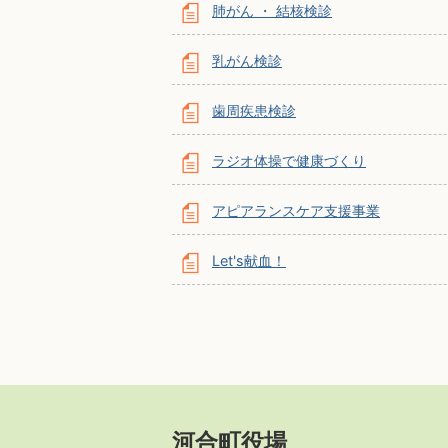
肺がん ・ 結核検診
乳がん検診
歯周疾患検診
ラジオ体操で健康づくり
アピアランスケア支援事業
Let's献血！
河合町役場