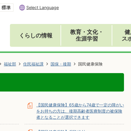
Select Language
教育・文化・
健
くらしの情報
生涯学習
ス
福祉部
住民福祉課
国保・後期
国民健康保険
【国民健康保険】65歳から74歳で一定の障がい
をお持ちの方は、後期高齢者医療制度の被保険
者となることが選択できます