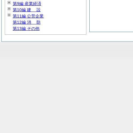
第9編 産業経済
第10編
建
設
第11編 公営企業
第12編
消
防
第13編 その他