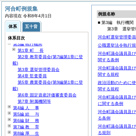
河合町例規集
例規名称
内容現在 令和8年4月1日
■ 第3編 執行機関
体系
五十音
第3章 選挙管
第1編
総
規
河合町選挙管理委員
第2編
議
会
体系目次
第3編 執行機関
公職選挙法令執行規
第1章
町
長
河合町議会議員及び
第2章 教育委員会(第7編第1章に登
関する条例
載)
河合町議会議員及び
第3章 選挙管理委員会
関する規程
第4章 監査委員
第5章 農業委員会(第9編第1章に登
政治活動のために使
載)
関する規程
第6章 固定資産評価審査委員会
河合町議会議員及び
第7章 附属機関等
に関する条例
第4編
人
事
河合町議会議員及び
第5編
給
与
る条例
第6編
財
務
河合町議会議員及び
第7編
教
育
る規則
第8編
厚
生