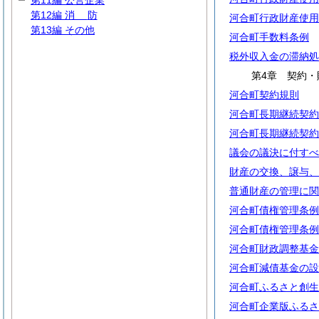
第11編 公営企業
第12編
消
防
河合町行政財産使用
第13編 その他
河合町手数料条例
税外収入金の滞納処
第4章 契約・
河合町契約規則
河合町長期継続契約
河合町長期継続契約
議会の議決に付すべ
財産の交換、譲与、
普通財産の管理に関
河合町債権管理条例
河合町債権管理条例
河合町財政調整基金
河合町減債基金の設
河合町ふるさと創生
河合町企業版ふるさ