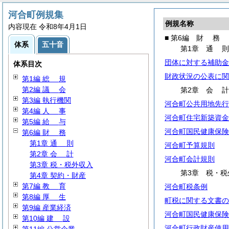
河合町例規集
例規名称
内容現在 令和8年4月1日
■ 第6編
財
務
体系
五十音
第1章
通
団体に対する補助金
体系目次
財政状況の公表に関
第1編
総
規
第2編
議
会
第2章
会
第3編 執行機関
河合町公共用地先行
第4編
人
事
河合町住宅新築資金
第5編
給
与
河合町国民健康保険
第6編
財
務
第1章
通
則
河合町予算規則
第2章
会
計
河合町会計規則
第3章 税・税外収入
第3章 税・税
第4章 契約・財産
第7編
教
育
河合町税条例
第8編
厚
生
町税に関する文書の
第9編 産業経済
河合町国民健康保険
第10編
建
設
河合町行政財産使用