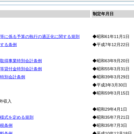
制定年月日
則
等に係る予算の執行の適正化に関する規則
◆昭和61年11月1日
する条例
◆平成7年12月22日
計
取得事業特別会計条例
◆昭和63年9月20日
等貸付金特別会計条例
◆昭和55年3月31日
特別会計条例
◆昭和39年3月29日
◆平成3年3月30日
◆昭和59年3月15日
外収入
◆昭和29年4月1日
様式を定める規則
◆昭和35年7月21日
税条例
◆昭和35年7月3日
料条例
◆平成10年12月18日