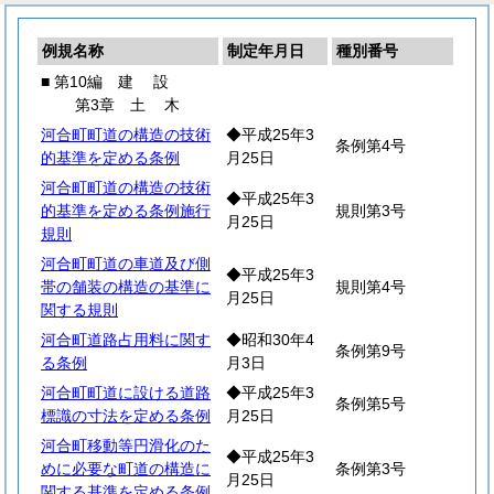
例規名称
制定年月日
種別番号
■ 第10編
建
設
第3章
土
木
河合町町道の構造の技術
◆平成25年3
条例第4号
的基準を定める条例
月25日
河合町町道の構造の技術
◆平成25年3
的基準を定める条例施行
規則第3号
月25日
規則
河合町町道の車道及び側
◆平成25年3
帯の舗装の構造の基準に
規則第4号
月25日
関する規則
河合町道路占用料に関す
◆昭和30年4
条例第9号
る条例
月3日
河合町町道に設ける道路
◆平成25年3
条例第5号
標識の寸法を定める条例
月25日
河合町移動等円滑化のた
◆平成25年3
めに必要な町道の構造に
条例第3号
月25日
関する基準を定める条例