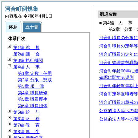
河合町例規集
例規名称
内容現在 令和8年4月1日
■ 第4編
人
事
体系
五十音
第2章 分限・
河合町職員の分限に
体系目次
河合町職員の定年等
第1編
総
規
第2編
議
会
河合町職員の定年に
第3編 執行機関
河合町管理監督職勤
第4編
人
事
河合町年齢60年に
第1章 定数・任用
確認に関する規則
第2章 分限・懲戒
河合町年齢60年以
第3章
服
務
第4章 職員研修
河合町定年退職者等
第5章 職員厚生
河合町職員の懲戒の
第6章 職員団体
公益的法人等への職
第5編
給
与
第6編
財
務
公益的法人等への職
第7編
教
育
第8編
厚
生