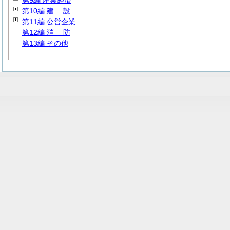
第9編 産業経済
第10編
建
設
第11編 公営企業
第12編
消
防
第13編 その他