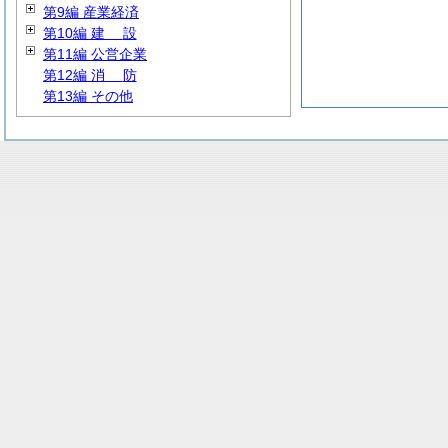
第9編 産業経済
第10編
建
設
第11編 公営企業
第12編
消
防
第13編 その他