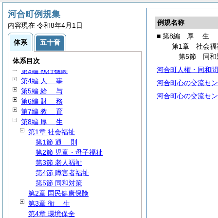
河合町例規集
例規名称
内容現在 令和8年4月1日
■ 第8編
厚
生
体系
五十音
第1章 社会福
第1編
総
規
第5節 同和
第2編
議
会
体系目次
河合町人権・同和問
第3編 執行機関
第4編
人
事
河合町心の交流セン
第5編
給
与
河合町心の交流セン
第6編
財
務
第7編
教
育
第8編
厚
生
第1章 社会福祉
第1節
通
則
第2節 児童・母子福祉
第3節 老人福祉
第4節 障害者福祉
第5節 同和対策
第2章 国民健康保険
第3章
衛
生
第4章 環境保全