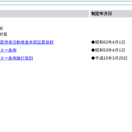
制定年月日
祉
対策
題啓発活動推進本部設置規程
◆昭和62年4月1日
ター条例
◆昭和53年4月1日
ター条例施行規則
◆平成15年3月25日