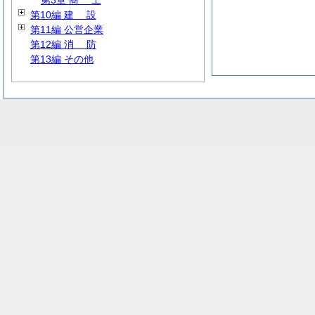
第3章
商
工
第10編
建
設
第11編 公営企業
第12編
消
防
第13編 その他