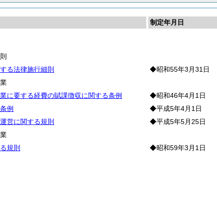
制定年月日
林
通
則
する法律施行細則
◆昭和55年3月31日
農
業
業に要する経費の賦課徴収に関する条例
◆昭和46年4月1日
条例
◆平成5年4月1日
運営に関する規則
◆平成5年5月25日
林
業
る規則
◆昭和59年3月1日