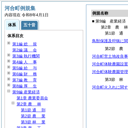
河合町例規集
例規名称
内容現在 令和8年4月1日
■ 第9編 産業経済
体系
五十音
第2章
農
第1節
体系目次
鳥獣保護及狩猟に関
第1編
総
規
第2節
第2編
議
会
第3編 執行機関
河合町営土地改良事
第4編
人
事
河合町体験農園設置
第5編
給
与
河合町体験農園管理
第6編
財
務
第3節
第7編
教
育
第8編
厚
生
河合町火入れに関す
第9編 産業経済
第1章 農業委員会
第2章
農
林
第1節
通
則
第2節
農
業
第3節
林
業