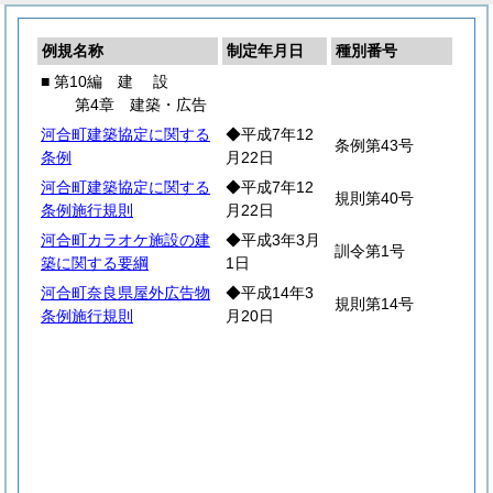
例規名称
制定年月日
種別番号
■ 第10編
建
設
第4章 建築・広告
河合町建築協定に関する
◆平成7年12
条例第43号
条例
月22日
河合町建築協定に関する
◆平成7年12
規則第40号
条例施行規則
月22日
河合町カラオケ施設の建
◆平成3年3月
訓令第1号
築に関する要綱
1日
河合町奈良県屋外広告物
◆平成14年3
規則第14号
条例施行規則
月20日